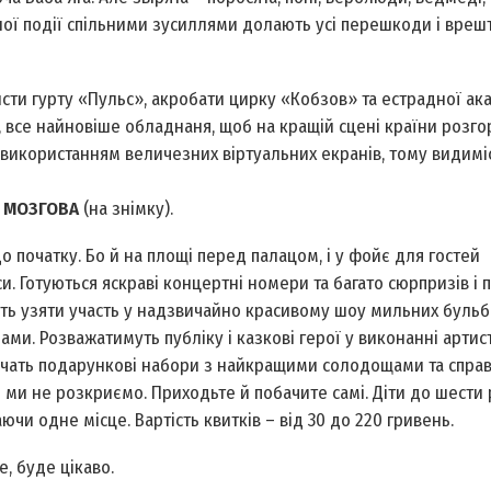
ної події спільними зусиллями долають усі перешкоди і вреш
сти гурту «Пульс», акробати цирку «Кобзов» та естрадної ак
ли, все найновіше обладнаня, щоб на кращій сцені країни розг
 використанням величезних віртуальних екранів, тому видиміс
а МОЗГОВА
(на знімку).
о початку. Бо й на площі перед палацом, і у фойє для гостей
и. Готуються яскраві концертні номери та багато сюрпризів і 
жуть узяти участь у надзвичайно красивому шоу мильних буль
. Розважатимуть публіку і казкові герої у виконанні артист
вручать подарункові набори з найкращими солодощами та спра
 ми не розкриємо. Приходьте й побачите самі. Діти до шести 
и одне місце. Вартість квитків – від 30 до 220 гривень.
те, буде цікаво.