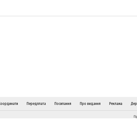
Координати
Передплата
Посилання
Про видання
Реклама
Дер
Пр
ві
Слідкуйте за "Віче" у соціальних мережах