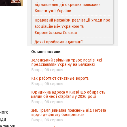
відновлення дії окремих положень
Конституції України
Правовий механізм реалізації Угоди про
асоціацію між Україною та
Європейським Cоюзом
Деякі проблеми адаптації
законодавства України щодо зазначення
Останні новини
походження товарів відповідно до
Зеленський звільнив трьох послів, які
Угоди про торговельні аспекти прав
представляли Україну на Балканах
інтелектуальної власності (TRIPS) у
Вчора, 06 серпня
контексті євроінтеграції
Как работают откатные ворота
Аналіз виборчого законодавства щодо
Вчора, 06 серпня
невизначеності механізму повторного
Юридична адреса у Києві що обирають
підрахунку голосів виборців
малий бізнес і стартапи у 2026 році
Вчора, 06 серпня
Інформаційна безпека суспільства
ЗМІ: Трамп вимагав пояснень від Гегсета
ного
щодо дефіциту боєприпасів
нди
Вчора, 06 серпня
а також