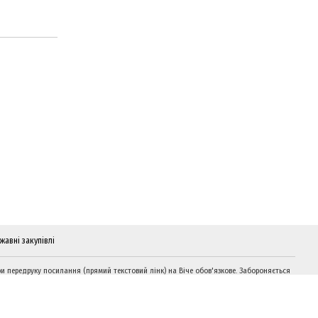
жавні закупівлі
и передруку посилання (прямий текстовий лінк) на Віче обов'язкове. Забороняється
дтворення інформації на сайтах, що суперечать вимогам законодавства України.