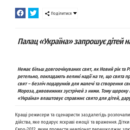
Поділитися
Палац «Україна» запрошує дітей н
Немає більш довгоочікуваних свят, як Новий рік та Р
ретельно, покладають великі надії на те, що свята пр
свят – безліч подарунків для малечі та створення с
Мороза, дивовижних зустрічей з ними. Тому щороку 
«Україна» влаштовує справжнє свято для дітей, дар
Кращі режисери та сценаристи заздалегідь розпочали 
дійства, яке подарує яскраві емоції та враження. Діт
Євро-2012, яким провести чемпіонат перешкоджає злюча