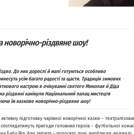
а новорічно-різдвяне шоу!
іздво. До них дорослі й малі готуються особливо
инесуть усім багато радості та щастя. Традиція зимових
вяткового настрою в очікуванні cвятого Миколая й Діда
на різдвяні канікули Національний палац мистецтв
уючи їм казкове новорічно-різдвяне шоу!
активну підготовку чарівної новорічної казки – театралізова
ки споглядатимуть пригоди головних героїв – футбольної кома
 Баба Яга. Але звірята – поросята, поні, верблюди, ведмеді, 