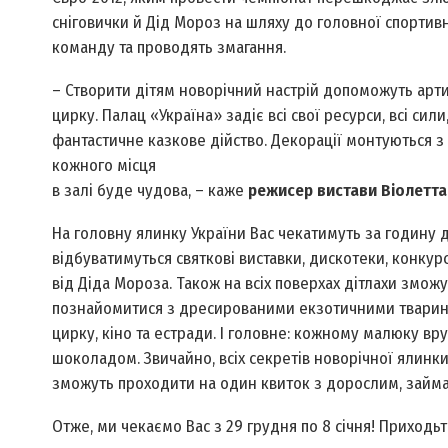
сніговички й Дід Мороз на шляху до головної спортив
команду та проводять змагання.
– Створити дітям новорічний настрій допоможуть арти
цирку. Палац «Україна» задіє всі свої ресурси, всі си
фантастичне казкове дійство. Декорації монтуються з
кожного місця
в залі буде чудова, – каже
режисер вистави Віолетт
На головну ялинку України Вас чекатимуть за годину д
відбуватимуться святкові виставки, дискотеки, конкурс
від Діда Мороза. Також на всіх поверхах дітлахи змо
познайомитися з дресированими екзотичними тваринами
цирку, кіно та естради. І головне: кожному малюку 
шоколадом. Звичайно, всіх секретів новорічної ялинки
зможуть проходити на один квиток з дорослим, займаюч
Отже, ми чекаємо Вас з 29 грудня по 8 січня! Приходь