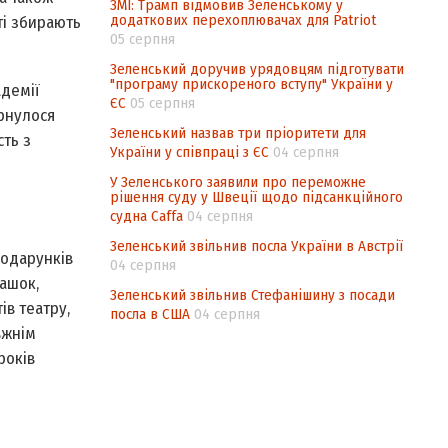
ЗМІ: Трамп відмовив Зеленському у
додаткових перехоплювачах для Patriot
ті збирають
05 серпня
Зеленський доручив урядовцям підготувати
"програму прискореного вступу" України у
адемії
ЄС
05 серпня
орнулося
Зеленський назвав три пріоритети для
ть з
України у співпраці з ЄС
04 серпня
У Зеленського заявили про переможне
рішення суду у Швеції щодо підсанкційного
судна Caffa
04 серпня
Зеленський звільнив посла України в Австрії
подарунків
04 серпня
башок,
Зеленський звільнив Стефанішину з посади
ів театру,
посла в США
04 серпня
вжнім
років