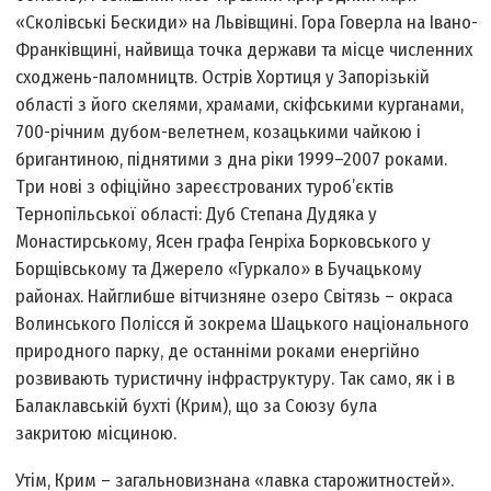
«Сколівські Бескиди» на Львівщині. Гора Говерла на Івано-
Франківщині, найвища точка держави та місце численних
сходжень-паломництв. Острів Хортиця у Запорізькій
області з його скелями, храмами, скіфськими курганами,
700-річним дубом-велетнем, козацькими чайкою і
бригантиною, піднятими з дна ріки 1999–2007 роками.
Три нові з офіційно зареєстрованих туроб’єктів
Тернопільської області: Дуб Степана Дудяка у
Монастирському, Ясен графа Генріха Борковського у
Борщівському та Джерело «Гуркало» в Бучацькому
районах. Найглибше вітчизняне озеро Світязь – окраса
Волинського Полісся й зокрема Шацького національного
природного парку, де останніми роками енергійно
розвивають туристичну інфраструктуру. Так само, як і в
Балаклавській бухті (Крим), що за Союзу була
закритою місциною.
Утім, Крим – загальновизнана «лавка старожитностей».