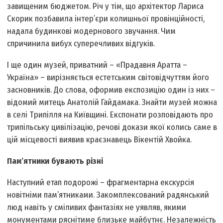
завищеним бюджетом. Річ у тім, що архітектор Лариса
Скорик позбавила інтер’єри колишньої провінційності,
надала будинкові модернового звучання. Чим
спричинила вибух суперечливих відгуків.
І ще один музей, приватний – «Прадавня Аратта –
Україна» – вирізняється естетським світовідчуттям його
засновників. До слова, оформив експозицію один із них –
відомий митець Анатолій Гайдамака. Знайти музей можна
в селі Трипілля на Київщині. Експонати розповідають про
трипільську цивілізацію, речові докази якої колись саме в
цій місцевості виявив краєзнавець Вікентій Хвойка.
Пам’ятники бувають різні
Наступний етап подорожі – фрагментарна екскурсія
новітніми пам’ятниками. Закомплексований радянський
люд навіть у сміливих фантазіях не уявляв, якими
монументами ряснітиме близьке майбутнє. Незалежність