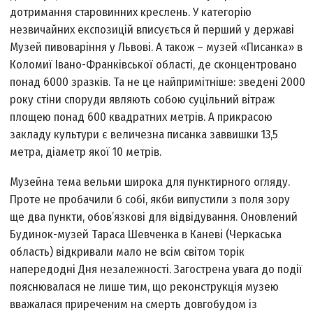
дотримання старовинних креслень. У категорію
незвичайних експозицій вписується й перший у державі
Музей пивоваріння у Львові. А також – музей «Писанка» в
Коломиї Івано-Франківської області, де сконцентровано
понад 6000 зразків. Та не це найпримітніше: зведені 2000
року стіни споруди являють собою суцільний вітраж
площею понад 600 квадратних метрів. А прикрасою
закладу культури є величезна писанка заввишки 13,5
метра, діаметр якої 10 метрів.
Музейна тема вельми широка для пунктирного огляду.
Проте не пробачили б собі, якби випустили з поля зору
ще два пункти, обов’язкові для відвідування. Оновлений
Будинок-музей Тараса Шевченка в Каневі (Черкаська
область) відкривали мало не всім світом торік
напередодні Дня незалежності. Загострена увага до події
пояснювалася не лише тим, що реконструкція музею
вважалася приреченим на смерть довгобудом із