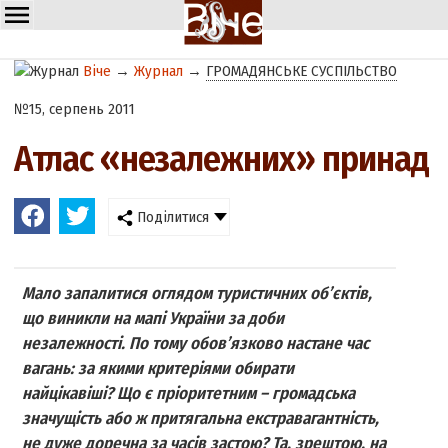
Віче
→
Журнал
→
ГРОМАДЯНСЬКЕ СУСПІЛЬСТВО
№15, серпень 2011
Атлас «незалежних» принад
Поділитися
Мало запалитися оглядом туристичних об’єктів,
що виникли на мапі України за доби
незалежності. По тому обов’язково настане час
вагань: за якими критеріями обирати
найцікавіші? Що є пріоритетним – громадська
значущість або ж притягальна екстравагантність,
не дуже доречна за часів застою? Та, зрештою, на