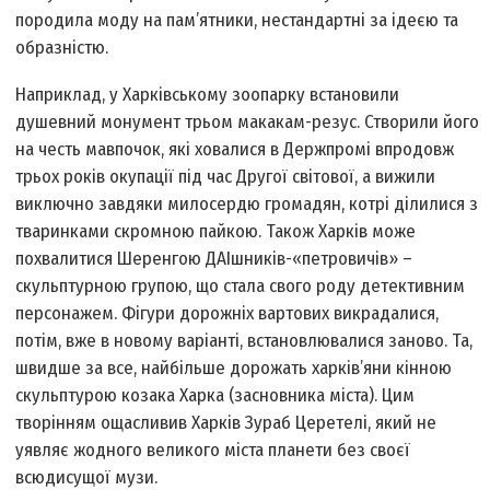
породила моду на пам’ятники, нестандартні за ідеєю та
образністю.
Наприклад, у Харківському зоопарку встановили
душевний монумент трьом макакам-резус. Створили його
на честь мавпочок, які ховалися в Держпромі впродовж
трьох років окупації під час Другої світової, а вижили
виключно завдяки милосердю громадян, котрі ділилися з
тваринками скромною пайкою. Також Харків може
похвалитися Шеренгою ДАІшників-«петровичів» –
скульптурною групою, що стала свого роду детективним
персонажем. Фігури дорожніх вартових викрадалися,
потім, вже в новому варіанті, встановлювалися заново. Та,
швидше за все, найбільше дорожать харків’яни кінною
скульптурою козака Харка (засновника міста). Цим
творінням ощасливив Харків Зураб Церетелі, який не
уявляє жодного великого міста планети без своєї
всюдисущої музи.