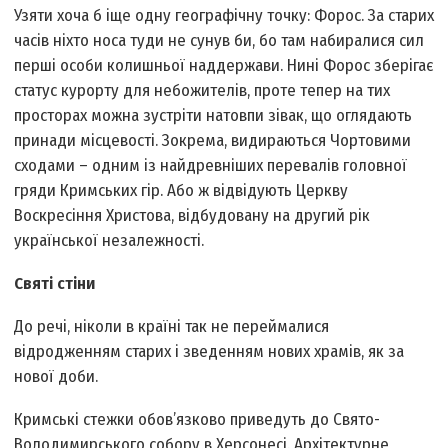
Узяти хоча б іще одну географічну точку: Форос. За старих
часів ніхто носа туди не сунув би, бо там набиралися сил
перші особи колишньої наддержави. Нині Форос зберігає
статус курорту для небожителів, проте тепер на тих
просторах можна зустріти натовпи зівак, що оглядають
принади місцевості. Зокрема, видираються Чортовими
сходами – одним із найдревніших перевалів головної
гряди Кримських гір. Або ж відвідують Церкву
Воскресіння Христова, відбудовану на другий рік
української незалежності.
Святі стіни
До речі, ніколи в країні так не переймалися
відродженням старих і зведенням нових храмів, як за
нової доби.
Кримські стежки обов’язково приведуть до Свято-
Володимирського собору в Херсонесі. Архітектурне