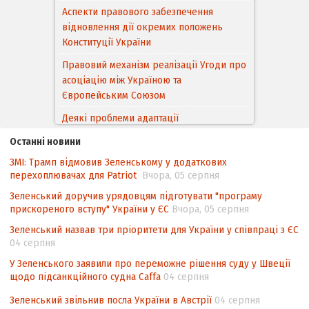
Аспекти правового забезпечення
відновлення дії окремих положень
Конституції України
Правовий механізм реалізації Угоди про
асоціацію між Україною та
Європейським Cоюзом
Деякі проблеми адаптації
законодавства України щодо зазначення
Останні новини
походження товарів відповідно до
ЗМІ: Трамп відмовив Зеленському у додаткових
Угоди про торговельні аспекти прав
перехоплювачах для Patriot
Вчора, 05 серпня
інтелектуальної власності (TRIPS) у
контексті євроінтеграції
Зеленський доручив урядовцям підготувати "програму
прискореного вступу" України у ЄС
Вчора, 05 серпня
Аналіз виборчого законодавства щодо
Зеленський назвав три пріоритети для України у співпраці з ЄС
невизначеності механізму повторного
04 серпня
підрахунку голосів виборців
У Зеленського заявили про переможне рішення суду у Швеції
Інформаційна безпека суспільства
щодо підсанкційного судна Caffa
04 серпня
Зеленський звільнив посла України в Австрії
04 серпня