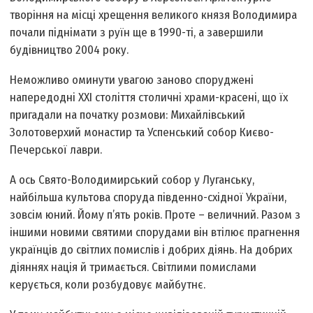
творіння на місці хрещення великого князя Володимира
почали піднімати з руїн ще в 1990-ті, а завершили
будівництво 2004 року.
Неможливо оминути увагою заново споруджені
напередодні XXI століття столичні храми-красені, що їх
пригадали на початку розмови: Михайлівський
Золотоверхий монастир та Успенський собор Києво-
Печерської лаври.
А ось Свято-Володимирський собор у Луганську,
найбільша культова споруда південно-східної України,
зовсім юний. Йому п’ять років. Проте – величний. Разом з
іншими новими святими спорудами він втілює прагнення
українців до світлих помислів і добрих діянь. На добрих
діяннях нація й тримається. Світлими помислами
керується, коли розбудовує майбутнє.