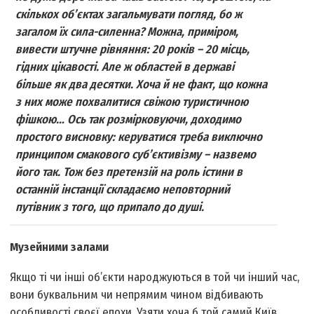
скількох об’єктах загальмувати погляд, бо ж
загалом їх сила-силенна? Можна, приміром,
вивести штучне рівняння: 20 років – 20 місць,
гідних цікавості. Але ж областей в державі
більше як два десятки. Хоча й не факт, що кожна
з них може похвалитися свіжою туристичною
фішкою… Ось так розмірковуючи, доходимо
простого висновку: керуватися треба виключно
принципом смакового суб’єктивізму – назвемо
його так. Тож без претензій на роль істини в
останній інстанції складаємо неповторний
путівник з того, що припало до душі.
Музейними залами
Якщо ті чи інші об’єкти народжуються в той чи інший час,
вони буквальним чи непрямим чином відбивають
особливості своєї епохи. Узяти хоча б той самий Київ.