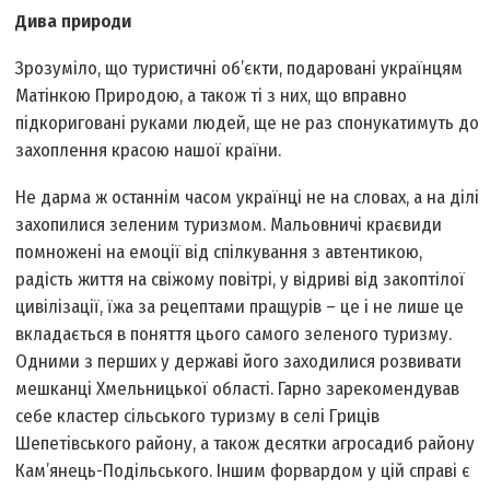
Дива природи
Зрозуміло, що туристичні об’єкти, подаровані українцям
Матінкою Природою, а також ті з них, що вправно
підкориговані руками людей, ще не раз спонукатимуть до
захоплення красою нашої країни.
Не дарма ж останнім часом українці не на словах, а на ділі
захопилися зеленим туризмом. Мальовничі краєвиди
помножені на емоції від спілкування з автентикою,
радість життя на свіжому повітрі, у відриві від закоптілої
цивілізації, їжа за рецептами пращурів – це і не лише це
вкладається в поняття цього самого зеленого туризму.
Одними з перших у державі його заходилися розвивати
мешканці Хмельницької області. Гарно зарекомендував
себе кластер сільського туризму в селі Гриців
Шепетівського району, а також десятки агросадиб району
Кам’янець-Подільського. Іншим форвардом у цій справі є