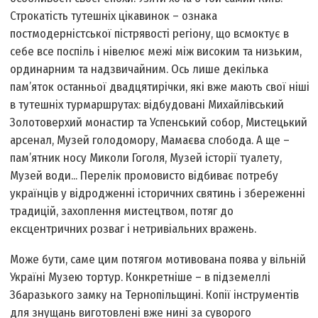
Строкатість тутешніх цікавинок – ознака
постмодерністської пістрявості регіону, що всмоктує в
себе все поспіль і нівелює межі між високим та низьким,
ординарним та надзвичайним. Ось лише декілька
пам’яток останньої двадцятирічки, які вже мають свої ніші
в тутешніх турмаршрутах: відбудовані Михайлівський
Золотоверхий монастир та Успенський собор, Мистецький
арсенал, Музей голодомору, Мамаєва слобода. А ще –
пам’ятник носу Миколи Гоголя, Музей історії туалету,
Музей води... Перелік промовисто відбиває потребу
українців у відродженні історичних святинь і збереженні
традицій, захоплення мистецтвом, потяг до
ексцентричних розваг і нетривіальних вражень.
Може бути, саме цим потягом мотивована поява у вільній
Україні Музею тортур. Конкретніше – в підземеллі
Збаразького замку на Тернопільщині. Копії інструментів
для знущань виготовлені вже нині за суворого