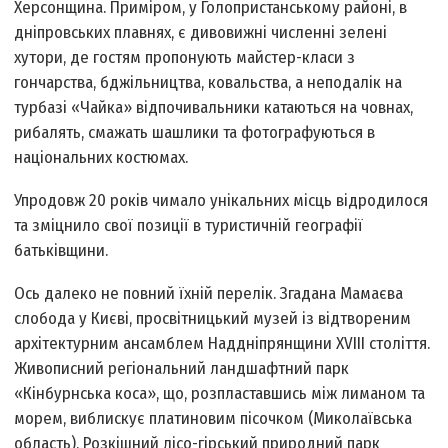
Херсонщина. Приміром, у Голопристанському районі, в
дніпровських плавнях, є дивовижні численні зелені
хутори, де гостям пропонують майстер-класи з
гончарства, бджільництва, ковальства, а неподалік на
турбазі «Чайка» відпочивальники катаються на човнах,
рибалять, смажать шашлики та фотографуються в
національних костюмах.
Упродовж 20 років чимало унікальних місць відродилося
та зміцнило свої позиції в туристичній географії
батьківщини.
Ось далеко не повний їхній перелік. Згадана Мамаєва
слобода у Києві, просвітницький музей із відтвореним
архітектурним ансамблем Наддніпрянщини XVIII століття.
Живописний регіональний ландшафтний парк
«Кінбурнська коса», що, розпластавшись між лиманом та
морем, виблискує платиновим пісочком (Миколаївська
область). Розкішний лісо-гірський природний парк