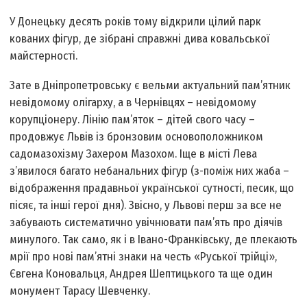
У Донецьку десять років тому відкрили цілий парк
кованих фігур, де зібрані справжні дива ковальської
майстерності.
Зате в Дніпропетровську є вельми актуальний пам’ятник
невідомому олігарху, а в Чернівцях – невідомому
корупціонеру. Лінію пам’яток – дітей свого часу –
продовжує Львів із бронзовим основоположником
садомазохізму Захером Мазохом. Іще в місті Лева
з’явилося багато небанальних фігур (з-поміж них жаба –
відображення прадавньої української сутності, песик, що
пісяє, та інші герої дня). Звісно, у Львові перш за все не
забувають систематично увічнювати пам’ять про діячів
минулого. Так само, як і в Івано-Франківську, де плекають
мрії про нові пам’ятні знаки на честь «Руської трійці»,
Євгена Коновальця, Андрея Шептицького та ще один
монумент Тарасу Шевченку.