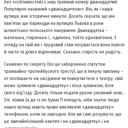
без особливостей) є наш трамвай номер дванадцятий.
Популярно названий «дванадцяткою». Він, як і наша
вулиця, має історичне минуле. Досить сказати, що він
пам’ятає ще барикади на вулицях Львова в роки
шляхетсько-польського панування. Дванадцятка –
маленька, старенька і... одинока, тобто одновагонна. З
огляду на свій вік і трудовий стаж посувається вона поволі
й часто та довго відпочиває. Сказано: старість не радість.
Скажемо по секрету (бо це заборонено статутом
трамвайно-тролейбусного тресту), що в пекучу хвилину –
от поспішаєте на засідання чи повертаєтеся з театру, свій
може зупинити «дванадцятку» і поза зупинкою, біля
свого під’їзду. Досить тільки подати рукою умовний знак...
Злі язики (а де їх не буває?) плещуть, ніби знатні люди
нашої вулиці мають право викликати «дванадцятку»
телефоном, коли їм завгодно. Але ви самі розумієте, що
це звичайнісінький наклеп і на «дванадцятку» і на