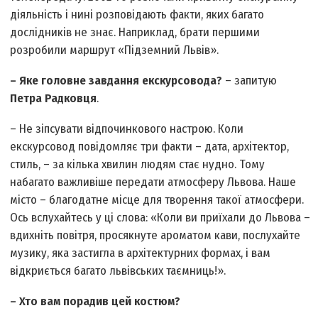
діяльність і нині розповідають факти, яких багато
дослідників не знає. Наприклад, брати першими
розробили маршрут «Підземний Львів».
– Яке головне завдання екскурсовода?
– запитую
Петра Радковця
.
– Не зіпсувати відпочинкового настрою. Коли
екскурсовод повідомляє три факти – дата, архітектор,
стиль, – за кілька хвилин людям стає нудно. Тому
набагато важливіше передати атмосферу Львова. Наше
місто – благодатне місце для творення такої атмосфери.
Ось вслухайтесь у ці слова: «Коли ви приїхали до Львова –
вдихніть повітря, просякнуте ароматом кави, послухайте
музику, яка застигла в архітектурних формах, і вам
відкриється багато львівських таємниць!».
– Хто вам порадив цей костюм?