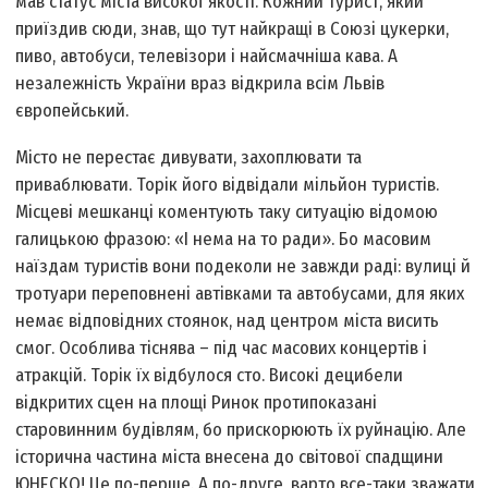
мав статус міста високої якості. Кожний турист, який
приїздив сюди, знав, що тут найкращі в Союзі цукерки,
пиво, автобуси, телевізори і найсмачніша кава. А
незалежність України враз відкрила всім Львів
європейський.
Місто не перестає дивувати, захоплювати та
приваблювати. Торік його відвідали мільйон туристів.
Місцеві мешканці коментують таку ситуацію відомою
галицькою фразою: «І нема на то ради». Бо масовим
наїздам туристів вони подеколи не завжди раді: вулиці й
тротуари переповнені автівками та автобусами, для яких
немає відповідних стоянок, над центром міста висить
смог. Особлива тіснява – під час масових концертів і
атракцій. Торік їх відбулося сто. Високі децибели
відкритих сцен на площі Ринок протипоказані
старовинним будівлям, бо прискорюють їх руйнацію. Але
історична частина міста внесена до світової спадщини
ЮНЕСКО! Це по-перше. А по-друге, варто все-таки зважати