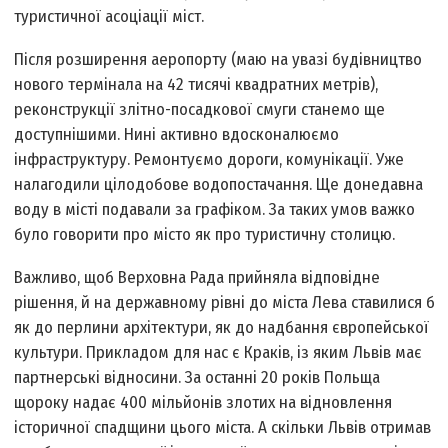
туристичної асоціації міст.
Після розширення аеропорту (маю на увазі будівництво
нового термінала на 42 тисячі квадратних метрів),
реконструкції злітно-посадкової смуги станемо ще
доступнішими. Нині активно вдосконалюємо
інфраструктуру. Ремонтуємо дороги, комунікації. Уже
налагодили цілодобове водопостачання. Ще донедавна
воду в місті подавали за графіком. За таких умов важко
було говорити про місто як про туристичну столицю.
Важливо, щоб Верховна Рада прийняла відповідне
рішення, й на державному рівні до міста Лева ставилися б
як до перлини архітектури, як до надбання європейської
культури. Прикладом для нас є Краків, із яким Львів має
партнерські відносини. За останні 20 років Польща
щороку надає 400 мільйонів злотих на відновлення
історичної спадщини цього міста. А скільки Львів отримав