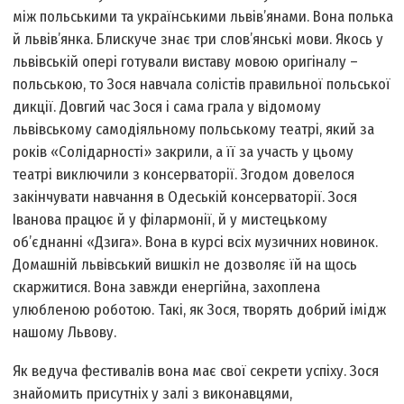
між польськими та українськими львів’янами. Вона полька
й львів’янка. Блискуче знає три слов’янські мови. Якось у
львівській опері готували виставу мовою оригіналу –
польською, то Зося навчала солістів правильної польської
дикції. Довгий час Зося і сама грала у відомому
львівському самодіяльному польському театрі, який за
років «Солідарності» закрили, а її за участь у цьому
театрі виключили з консерваторії. Згодом довелося
закінчувати навчання в Одеській консерваторії. Зося
Іванова працює й у філармонії, й у мистецькому
об’єднанні «Дзига». Вона в курсі всіх музичних новинок.
Домашній львівський вишкіл не дозволяє їй на щось
скаржитися. Вона завжди енергійна, захоплена
улюбленою роботою. Такі, як Зося, творять добрий імідж
нашому Львову.
Як ведуча фестивалів вона має свої секрети успіху. Зося
знайомить присутніх у залі з виконавцями,