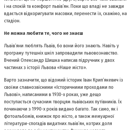
і на спокій та комфорт львів’ян. Поки що владі не завжди
вдається відкоригувати масовки, перенести їх, скажімо, на
стадіон.
Не можна любити те, чого не знаєш
Львів’яни люблять Львів, бо вони його знають. Навіть у
програму тутешніх шкіл запровадили львовознавство.
Вчений Олександр Шишка написав підручник у двох
частинах з історії Львова «Наше місто».
Варто зазначити, що відомий історик Іван Крип’якевич із
своїми славнозвісними «Історичними проходами по
Львові», написаними в 1930-х роках, уже дещо
поступається сучасним творцям львівських путівників. Їх
починаючи з 1990-х років видано багато. Так само, як і
фотоальбомів, книжок про місто, а також мемуарної
літератури-спогадів видатних львів’ян, котрих доля