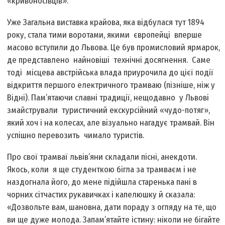
«кривоносівців».
Уже Загальна виставка крайова, яка відбулася тут 1894
року, стала тими воротами, якими європейці вперше
масово вступили до Львова. Це був промисловий ярмарок,
де представлено найновіші технічні досягнення. Саме
тоді місцева австрійська влада приурочила до цієї події
відкриття першого електричного трамваю (пізніше, ніж у
Відні). Пам’ятаючи славні традиції, нещодавно у Львові
змайстрували туристичний екскурсійний «чудо-потяг»,
який хоч і на колесах, але візуально нагадує трамвай. Він
успішно перевозить чимало туристів.
Про свої трамваї львів’яни складали пісні, анекдоти.
Якось, коли я ще студенткою бігла за трамваєм і не
наздогнала його, до мене підійшла старенька пані в
чорних сітчастих рукавичках і капелюшку й сказала:
«Дозвольте вам, шановна, дати пораду з огляду на те, що
ви ще дуже молода. Запам’ятайте істину: ніколи не бігайте