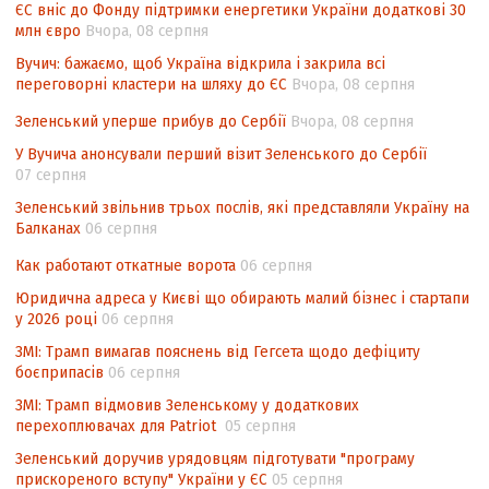
ЄС вніс до Фонду підтримки енергетики України додаткові 30
Аналіз виборчого законодавства щодо
млн євро
Вчора, 08 серпня
невизначеності механізму повторного
підрахунку голосів виборців
Вучич: бажаємо, щоб Україна відкрила і закрила всі
переговорні кластери на шляху до ЄС
Вчора, 08 серпня
Інформаційна безпека суспільства
Зеленський уперше прибув до Сербії
Вчора, 08 серпня
Контент-аналіз відображення сенсу
У Вучича анонсували перший візит Зеленського до Сербії
національних інтересів у стратегічних
07 серпня
нормативно-правових документах
Зеленський звільнив трьох послів, які представляли Україну на
Балканах
06 серпня
Как работают откатные ворота
06 серпня
Юридична адреса у Києві що обирають малий бізнес і стартапи
у 2026 році
06 серпня
ЗМІ: Трамп вимагав пояснень від Гегсета щодо дефіциту
боєприпасів
06 серпня
ЗМІ: Трамп відмовив Зеленському у додаткових
перехоплювачах для Patriot
05 серпня
Зеленський доручив урядовцям підготувати "програму
прискореного вступу" України у ЄС
05 серпня