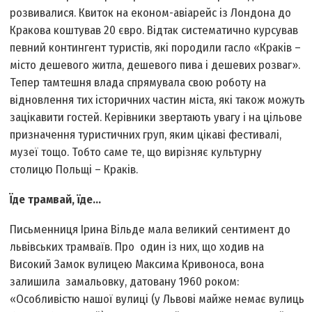
розвивалися. Квиток на економ-авіарейс із Лондона до
Кракова коштував 20 євро. Відтак систематично курсував
певний контингент туристів, які породили гасло «Краків –
місто дешевого житла, дешевого пива і дешевих розваг».
Тепер тамтешня влада спрямувала свою роботу на
відновлення тих історичних частин міста, які також можуть
зацікавити гостей. Керівники звертають увагу і на цільове
призначення туристичних груп, яким цікаві фестивалі,
музеї тощо. Тобто саме те, що вирізняє культурну
столицю Польщі – Краків.
Їде трамвай, їде...
Письменниця Ірина Вільде мала великий сентимент до
львівських трамваїв. Про один із них, що ходив на
Високий Замок вулицею Максима Кривоноса, вона
залишила замальовку, датовану 1960 роком:
«Особливістю нашої вулиці (у Львові майже немає вулиць