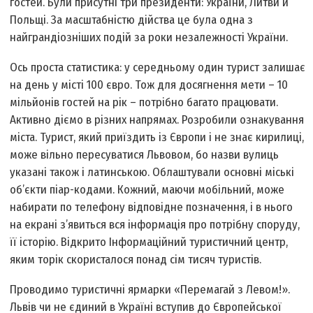
гостей. Були присутні три президенти: України, Литви й
Польщі. За масштабністю дійства це була одна з
найграндіозніших подій за роки незалежності України.
Ось проста статистика: у середньому один турист залишає
на день у місті 100 євро. Тож для досягнення мети – 10
мільйонів гостей на рік – потрібно багато працювати.
Активно діємо в різних напрямах. Розробили ознакування
міста. Турист, який приїздить із Європи і не знає кирилиці,
може вільно пересуватися Львовом, бо назви вулиць
указані також і латинською. Облаштували основні міські
об’єкти піар-кодами. Кожний, маючи мобільний, може
набирати по телефону відповідне позначення, і в нього
на екрані з’явиться вся інформація про потрібну споруду,
її історію. Відкрито Інформаційний туристичний центр,
яким торік скористалося понад сім тисяч туристів.
Проводимо туристичні ярмарки «Перемагай з Левом!».
Львів чи не єдиний в Україні вступив до Європейської