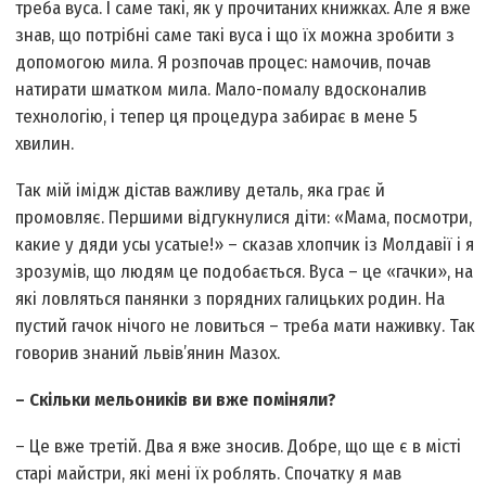
треба вуса. І саме такі, як у прочитаних книжках. Але я вже
знав, що потрібні саме такі вуса і що їх можна зробити з
допомогою мила. Я розпочав процес: намочив, почав
натирати шматком мила. Мало-помалу вдосконалив
технологію, і тепер ця процедура забирає в мене 5
хвилин.
Так мій імідж дістав важливу деталь, яка грає й
промовляє. Першими відгукнулися діти: «Мама, посмотри,
какие у дяди усы усатые!» – сказав хлопчик із Молдавії і я
зрозумів, що людям це подобається. Вуса – це «гачки», на
які ловляться панянки з порядних галицьких родин. На
пустий гачок нічого не ловиться – треба мати наживку. Так
говорив знаний львів’янин Мазох.
– Скільки мельоників ви вже поміняли?
– Це вже третій. Два я вже зносив. Добре, що ще є в місті
старі майстри, які мені їх роблять. Спочатку я мав