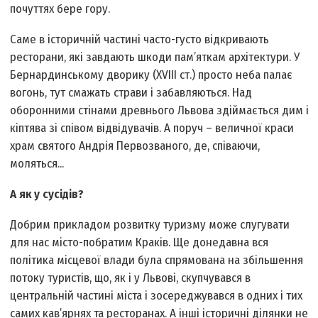
почуттях бере гору.
Саме в історичній частині часто-густо відкривають
ресторани, які завдають шкоди пам’яткам архітектури. У
Бернардинському дворику (ХVIII ст.) просто неба палає
вогонь, тут смажать страви і забавляються. Над
оборонними стінами древнього Львова здіймається дим і
кіптява зі співом відвідувачів. А поруч – величної краси
храм святого Андрія Первозваного, де, співаючи,
моляться...
А як у сусідів?
Добрим прикладом розвитку туризму може слугувати
для нас місто-побратим Краків. Ще донедавна вся
політика місцевої влади була спрямована на збільшення
потоку туристів, що, як і у Львові, скупчувався в
центральній частині міста і зосереджувався в одних і тих
самих кав’ярнях та ресторанах. А інші історичні ділянки не