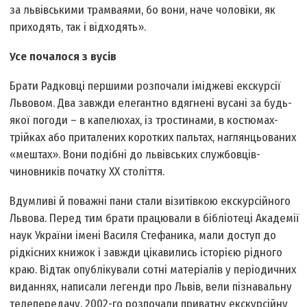
за львівськими трамваями, бо вони, наче чоловіки, як
приходять, так і відходять».
У
се почалося з вусів
Брати Радковці першими розпочали іміджеві екскурсії
Львовом. Два завжди елегантно вдягнені вусані за будь-
якої погоди – в капелюхах, із тростинами, в костюмах-
трійках або приталених коротких пальтах, наглянцьованих
«мештах». Вони подібні до львівських службовців-
чиновників початку ХХ століття.
Вдумливі й поважні пани стали візитівкою екскурсійного
Львова. Перед тим брати працювали в бібліотеці Академії
наук України імені Василя Стефаника, мали доступ до
рідкісних книжок і завжди цікавились історією рідного
краю. Відтак опублікували сотні матеріалів у періодичних
виданнях, написали легенди про Львів, вели пізнавальну
телепередачу. 2002-го розпочали приватну екскурсійну