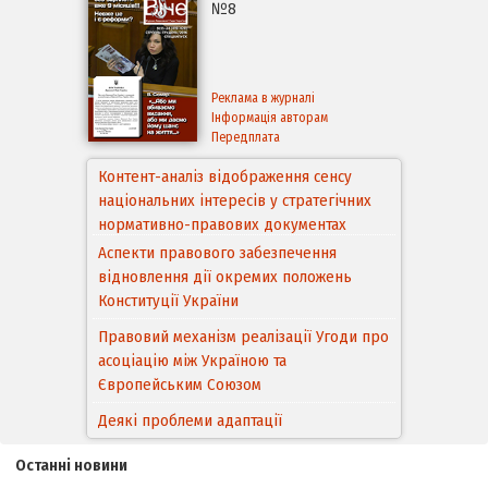
№8
Реклама в журналі
Інформація авторам
Передплата
Аспекти правового забезпечення
відновлення дії окремих положень
Конституції України
Правовий механізм реалізації Угоди про
асоціацію між Україною та
Європейським Cоюзом
Деякі проблеми адаптації
законодавства України щодо зазначення
походження товарів відповідно до
Угоди про торговельні аспекти прав
інтелектуальної власності (TRIPS) у
контексті євроінтеграції
Останні новини