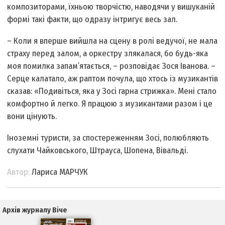
композиторами, їхньою творчістю, наводячи у вишуканій
формі такі факти, що одразу інтригує весь зал.
– Коли я вперше вийшла на сцену в ролі ведучої, не мала
страху перед залом, а оркестру злякалася, бо будь-яка
моя помилка запам’ятається, – розповідає Зося Іванова. –
Серце калатало, аж раптом почула, що хтось із музикантів
сказав: «Подивіться, яка у Зосі гарна стрижка». Мені стало
комфортно й легко. Я працюю з музикантами разом і це
вони цінують.
Іноземні туристи, за спостереженням Зосі, полюбляють
слухати Чайковського, Штрауса, Шопена, Вівальді.
Автор:
Лариса МАРЧУК
Архів журналу Віче