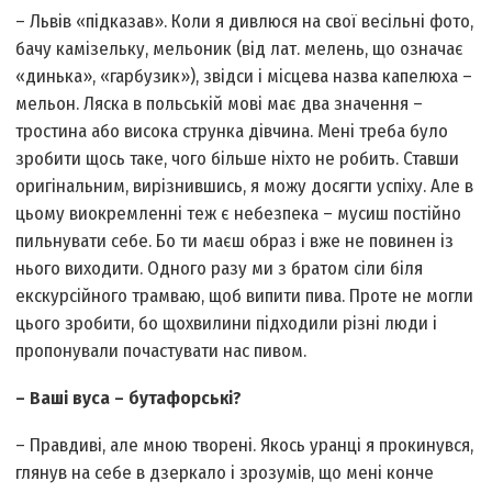
– Львів «підказав». Коли я дивлюся на свої весільні фото,
бачу камізельку, мельоник (від лат. мелень, що означає
«динька», «гарбузик»), звідси і місцева назва капелюха –
мельон. Ляска в польській мові має два значення –
тростина або висока струнка дівчина. Мені треба було
зробити щось таке, чого більше ніхто не робить. Ставши
оригінальним, вирізнившись, я можу досягти успіху. Але в
цьому виокремленні теж є небезпека – мусиш постійно
пильнувати себе. Бо ти маєш образ і вже не повинен із
нього виходити. Одного разу ми з братом сіли біля
екскурсійного трамваю, щоб випити пива. Проте не могли
цього зробити, бо щохвилини підходили різні люди і
пропонували почастувати нас пивом.
– Ваші вуса – бутафорські?
– Правдиві, але мною творені. Якось уранці я прокинувся,
глянув на себе в дзеркало і зрозумів, що мені конче