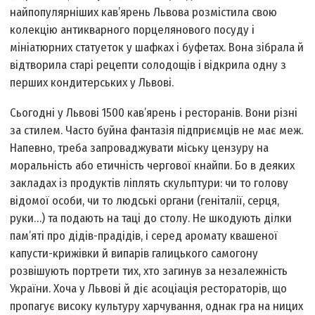
найпопулярніших кав’ярень Львова розмістила свою
колекцію антикварного порцелянового посуду і
мініатюрних статуеток у шафках і буфетах. Вона зібрала й
відтворила старі рецепти солодощів і відкрила одну з
перших кондитерських у Львові.
Сьогодні у Львові 1500 кав’ярень і ресторанів. Вони різні
за стилем. Часто буйна фантазія підприємців не має меж.
Напевно, треба запроваджувати міську цензуру на
моральність або етичність чергової кнайпи. Бо в деяких
закладах із продуктів ліплять скульптури: чи то голову
відомої особи, чи то людські органи (геніталії, серця,
руки…) та подають на таці до столу. Не шкодують ділки
пам’яті про дідів-прадідів, і серед аромату квашеної
капусти-крижівки й випарів галицького самогону
розвішують портрети тих, хто загинув за незалежність
України. Хоча у Львові й діє асоціація рестораторів, що
пропагує високу культуру харчування, однак гра на ницих