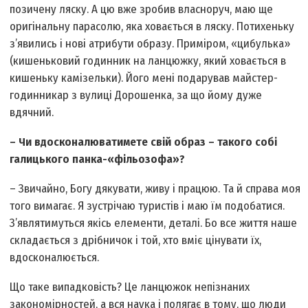
позичену ляску. А цю вже зробив власноруч, маю ще
оригінальну парасолю, яка ховається в ляску. Потихеньку
з’явились і нові атрибути образу. Приміром, «цибулька»
(кишеньковий годинник на ланцюжку, який ховається в
кишеньку камізельки). Його мені подарував майстер-
годинникар з вулиці Дорошенка, за що йому дуже
вдячний.
– Чи вдосконалюватимете свій образ – такого собі
галицького панка-«фільозофа»?
– Звичайно, Богу дякувати, живу і працюю. Та й справа моя
того вимагає. Я зустрічаю туристів і маю їм подобатися.
З’являтимуться якісь елементи, деталі. Бо все життя наше
складається з дрібничок і той, хто вміє цінувати їх,
вдосконалюється.
Що таке випадковість? Це ланцюжок непізнаних
закономірностей, а вся наука і полягає в тому, що люди