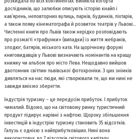
розкидала по всіх континентах. Виникла когорта
дослідників, що залюбки описують історію кнайп і
кав’ярень, неповторних вулиць, парків, будинків, ліхтарів,
а також появу кінематографа й розвиток театрів у Львові...
Численні книги про Львів також нерідко розповідають
про розмаїті «трафунки» (випадки) із життя жебраків,
злодюг, батярів, міського ката. На щорічному форумі
книговидавців у Львові визначають номінантів на кращу
книжку чи альбом про місто Лева. Нещодавно вийшов
двотомник світлин львівської фотохроніки. З цих знімків
дивляться на нас люди, які створювали те, що ми нині не
завжди вміємо зберегти.
Індустрія туризму – це передусім прибуток. І прибуток
чималий. Відомо, що на світовому ринку туристичний
продукт лідирує нарівні з нафтою. Щороку збільшення
інвестицій в індустрію туризму становить 35 відсотків.
Галузь є однією з найприбутковіших. Нині вона
використовує до 7 відсотків світового капіталу.