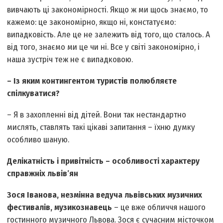
вивчають ці закономірності. Якщо ж ми щось знаємо, то
кажемо: це закономірно, якщо ні, констатуємо:
випадковість. Але це не залежить від того, що сталось. А
від того, знаємо ми це чи ні. Все у світі закономірно, і
наша зустріч теж не є випадковою.
– Із яким контингентом туристів полюбляєте
спілкуватися?
– Я в захопленні від дітей. Вони так нестандартно
мислять, ставлять такі цікаві запитання – їхню думку
особливо шаную.
Делікатність і привітність – особливості характеру
справжніх львів’ян
Зося Іванова, незмінна ведуча львівських музичних
фестивалів, музикознавець
– це вже обличчя нашого
гостинного музичного Львова. Зося є сучасним місточком