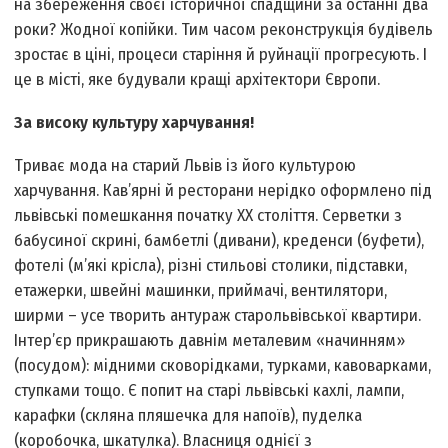
на збереження своєї історичної спадщини за останні два
роки? Жодної копійки. Тим часом реконструкція будівель
зростає в ціні, процеси старіння й руйнації прогресують. І
це в місті, яке будували кращі архітектори Європи.
За високу культуру харчування!
Триває мода на старий Львів із його культурою
харчування. Кав’ярні й ресторани нерідко оформлено під
львівські помешкання початку ХХ століття. Серветки з
бабусиної скрині, бамбетлі (дивани), креденси (буфети),
фотелі (м’які крісла), різні стильові столики, підставки,
етажерки, швейні машинки, приймачі, вентилятори,
ширми – усе творить антураж старольвівської квартири.
Інтер’єр прикрашають давнім металевим «начинням»
(посудом): мідними сковорідками, турками, кавоварками,
ступками тощо. Є попит на старі львівські кахлі, лампи,
карафки (скляна пляшечка для напоїв), пуделка
(коробочка, шкатулка). Власниця однієї з