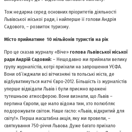
Тож недарма серед основних пріоритетів діяльності
Львівської міської ради, і найперше її голови Андрія
Садового, – розвиток туризму.
Місто прийматиме 10 мільйонів туристів на рік
Про це сказав журналу «Віче»
голова Львівської міської
ради Андрій Садовий:
– Нещодавно ми приймали велику
групу журналістів, котрі приїхали на запрошення УЄФА.
Вони об’їжджали всі вітчизняні та польські міста, де
відбуватимуться матчі Євро-2012. Більшість із журналістів
уперше відвідали Львів і були приємно вражені
тутешньою атмосферою. Вони визнали, що Львів –
перлина Європи, ще мало відома тим, хто полюбляє
подорожувати світом. Наше гасло: «Львів, відкритий для
світу!». Перша масштабна акція, яку ми провели, –
святкування 750-річчя Львова. Дуже багато приїхало