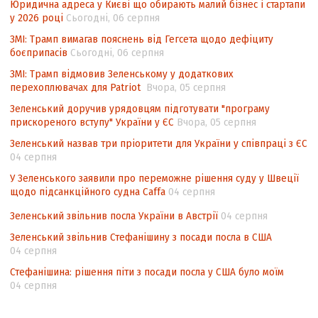
Юридична адреса у Києві що обирають малий бізнес і стартапи
контексті євроінтеграції
у 2026 році
Сьогодні, 06 серпня
Аналіз виборчого законодавства щодо
ЗМІ: Трамп вимагав пояснень від Гегсета щодо дефіциту
невизначеності механізму повторного
боєприпасів
Сьогодні, 06 серпня
підрахунку голосів виборців
ЗМІ: Трамп відмовив Зеленському у додаткових
перехоплювачах для Patriot
Вчора, 05 серпня
Інформаційна безпека суспільства
Зеленський доручив урядовцям підготувати "програму
прискореного вступу" України у ЄС
Вчора, 05 серпня
Зеленський назвав три пріоритети для України у співпраці з ЄС
04 серпня
У Зеленського заявили про переможне рішення суду у Швеції
щодо підсанкційного судна Caffa
04 серпня
Зеленський звільнив посла України в Австрії
04 серпня
Зеленський звільнив Стефанішину з посади посла в США
04 серпня
Стефанішина: рішення піти з посади посла у США було моїм
04 серпня