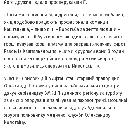
його дружині, вдало прооперувавши її.
«Поки ми чергували біля дружини, я на власні очі бачив,
як цілодобово працюють професіонали команди
Каштальяна, – пише він. – Боротьба за життя людини –
відчайдушна. Я був свідком, як один із лікарів за власні
гроші купував кров і плазму для операції хлопчику-сироті.
Разом із Каштальяном та іншими хірургами вони 8 годин
простояли за операційним столом, рятуючи хворого,
якого відмовились оперувати в Миколаєві...».
Учасник бойових дій в Афганістані старший прапорщик
Олександр Погожин у листі на ім’я начальника центру
дякує керівництву ВМКЦ Південного регіону за турботу,
за якісне оперування та лікування пахової грижі. Особливі
слова вдячності – начальнику відділу абдомінальної
хірургії полковнику медичної служби Олександру
Колотвіну.