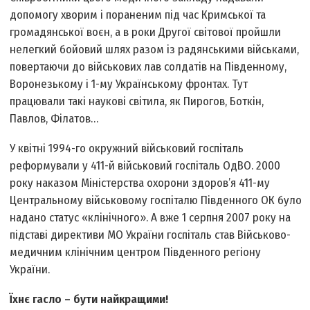
допомогу хворим і пораненим під час Кримської та
громадянської воєн, а в роки Другої світової пройшли
нелегкий бойовий шлях разом із радянськими військами,
повертаючи до військових лав солдатів на Південному,
Воронезькому і 1-му Українському фронтах. Тут
працювали такі наукові світила, як Пирогов, Боткін,
Павлов, Філатов…
У квітні 1994-го окружний військовий госпіталь
реформували у 411-й військовий госпіталь ОдВО. 2000
року наказом Міністерства охорони здоров’я 411-му
Центральному військовому госпіталю Південного ОК було
надано статус «клінічного». А вже 1 серпня 2007 року на
підставі директиви МО України госпіталь став Військово-
медичним клінічним центром Південного регіону
України.
Їхнє гасло – бути найкращими!