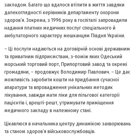
закладом. Багато що вдалося втілити в життя завдяки
далекоглядності керівників департаменту охорони
здоров’я. Зокрема, з 1996 року в госпіталі запровадили
надання платних медичних послуг спеціального й
амбулаторного характеру мешканцям Півдня України.
– Ці послуги надаються на договірній основі державним
та приватним підприємствам, з-поміж яких Одеський
морський торговий порт, Припортовий завод та окремі
громадяни, – продовжує Володимир Павлович. – Це дає
можливість заробити кошти на придбання сучасної
апаратури та впровадження унікальних методик
лікування, завжди мати ліки для пільгової категорії
пацієнтів і, врешті-решт, утримувати приміщення
медичного закладу в належному стані.
Цікавлюся в начальника центру динамікою захворювань
та станом здоров’я військовослужбовців.