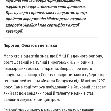
імунологічні та лабораторні дослідження,
надають усі види стоматологічної допомоги.
Прагнучи до європейських стандартів, центр
пройшов акредитацію Міністерства охорони
здоров’я України і має сертифікат вищої
категорії.
Пирогов, Філатов і не тільки
Мало хто з одеситів знає, що ВМКЦ Південного регіону,
розташований на вулиці Пироговській, 2, – один із
найстаріших госпіталів України. Вперше про нього
згадується в рапорті Сенату новоросійського губернатора
генерал-лейтенанта Миколи Бердяєва від 18 квітня 1797
року. Саме тоді тут був побудований військовий лазарет,
який згодом завдяки праці й таланту медиків став
великим лікувальним центром.
Співробітники цього медичного закладу надавали