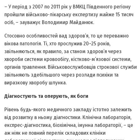
– У період з 2007 по 2011 рік у ВМКЦ Південного регіону
пройшли військово-лікарську експертизу майже 15 тисяч
осіб, – зауважує Володимир Майданюк.
Стосовно особливостей вад здоров’я, то це переважно
вікова патологія. Ті, хто прослужив 20–25 років,
звільняються, як правило, за станом здоров’я через
хвороби системи кровообігу, кістково-м’язової системи,
органів травлення. Військовослужбовців строкової служби
звільняють здебільшого через розлади психіки та
виразкову хворобу шлунка.
Діагностують та оперують, як боги
Рівень будь-якого медичного закладу істотно залежить
від розвитку в ньому діагностики. Клінічна лабораторія,
експрес-діагностика, біохімічна, імунна лабораторії, – це
аж ніяк не повний перелік складових клініки