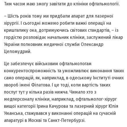
Тим часом маю змогу завітати до клініки офтальмології.
– Шість років тому ми придбали апарат для лазерної
хірургії. І сьогодні можемо робити важкі операції на
кришталику ока, дотримуючись світових стандартів, – із
гордістю розповідає начальник клініки, заслужений лікар
України полковник медичної служби Олександр
Целомудрий.
Це забезпечує військовим офтальмологам
конкурентоспроможність та уможливлює виконання таких
само операцій, як, наприклад, в одеському Інституті очних
хвороб імені Філатова. І це тоді, коли вартість таких
послуг тут у кілька разів нижча. Чимало хто з
медперсоналу клініки, наприклад, офтальмолог-хірург
вищої категорії Ірина Качурова та лазерний хірург Юлія
Уманська, стажувався у виконанні операцій на сучасній
апаратурі в Москві та Санкт-Петербурзі.