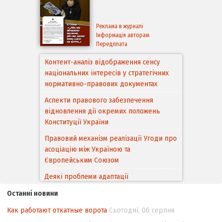
Реклама в журналі
Інформація авторам
Передплата
Контент-аналіз відображення сенсу
національних інтересів у стратегічних
нормативно-правових документах
Аспекти правового забезпечення
відновлення дії окремих положень
Конституції України
Правовий механізм реалізації Угоди про
асоціацію між Україною та
Європейським Cоюзом
Деякі проблеми адаптації
законодавства України щодо зазначення
Останні новини
походження товарів відповідно до
Угоди про торговельні аспекти прав
Как работают откатные ворота
Сьогодні, 06 серпня
інтелектуальної власності (TRIPS) у