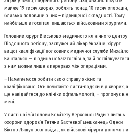
За рік у ВМКЦ Південного регіону стаціонарно лікують
майже 19 тисяч хворих, роблять понад 10 тисяч операцій,
близько половини з них – підвищеної складності. Тому
найбільше в госпіталі пишаються військовими хірургами.
Головний хірург Військово-медичного клінічного центру
Південного регіону, заслужений лікар України, хірург
вищої кваліфікації полковник медичної служби Михайло
Каштальян — людина небагатослівна, та й поспілкуватися
з ним можна лише в перервах між операціями.
– Намагаємося робити свою справу якісно та
кваліфіковано. Ось почитайте листи-подяки від хворих, а
ще навідайтеся до клініки офтальмології, – пропонує він
мені.
У листі на ім’я Голови Комітету Верховної Ради з питань
охорони здоров’я Тетяни Бахтеєвої мешканець Одеси
Віктор Лящук розповідає, як військові хірурги допомогли