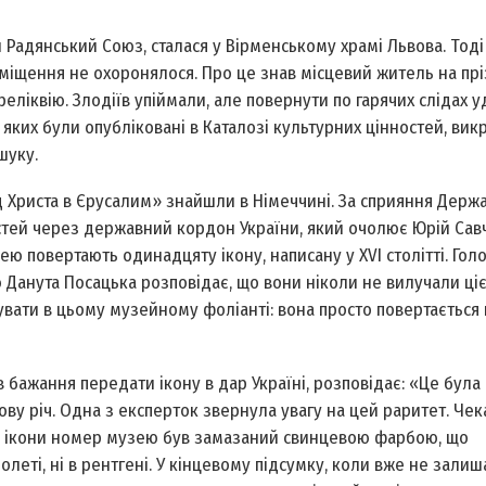
 Радянський Союз, сталася у Вірменському храмі Львова. Тоді
іщення не охоронялося. Про це знав місцевий житель на пр
реліквію. Злодіїв упіймали, але повернути по гарячих слідах 
 яких були опубліковані в Каталозі культурних цінностей, вик
шуку.
зд Христа в Єрусалим» знайшли в Німеччині. За сприяння Держ
ей через державний кордон України, який очолює Юрій Савчу
ю повертають одинадцяту ікону, написану у XVI столітті. Гол
Данута Посацька розповідає, що вони ніколи не вилучали цієї
увати в цьому музейному фоліанті: вона просто повертається 
 бажання передати ікону в дар Україні, розповідає: «Це була
ву річ. Одна з експерток звернула увагу на цей раритет. Чек
нці ікони номер музею був замазаний свинцевою фарбою, що
еті, ні в рентгені. У кінцевому підсумку, коли вже не залиш