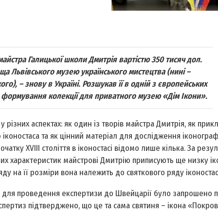
майстра Галицької школи Дмитрія вартістю 350 тисяч дол.
ща Львівського музею українського мистецтва (нині –
о), – знову в Україні. Розшукав її в одній з європейських
с формування колекції для приватного музею «Дім Ікони».
у різних аспектах: як один із творів майстра Дмитрія, як прик
 іконостаса та як цінний матеріал для дослідження іконограф
атку ХVIII століття в іконостасі відомо лише кілька. За резу
их характеристик майстрові Дмитрію приписують ще низку ік
ляду на її розміри вона належить до святкового ряду іконостас
що для проведення експертизи до Швейцарії було запрошено 
кспертиз підтверджено, що це та сама святиня – ікона «Покро