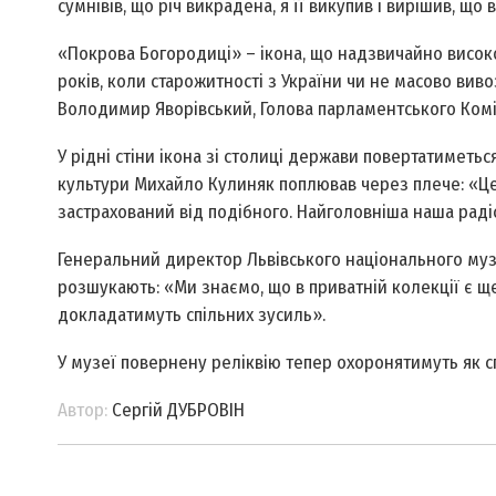
сумнівів, що річ викрадена, я її викупив і вирішив, що 
«Покрова Богородиці» – ікона, що надзвичайно високо 
років, коли старожитності з України чи не масово вив
Володимир Яворівський, Голова парламентського Коміт
У рідні стіни ікона зі столиці держави повертатиметь
культури Михайло Кулиняк поплював через плече: «Це
застрахований від подібного. Найголовніша наша раді
Генеральний директор Львівського національного музею
розшукають: «Ми знаємо, що в приватній колекції є щ
докладатимуть спільних зусиль».
У музеї повернену реліквію тепер охоронятимуть як сп
Автор:
Сергій ДУБРОВІН