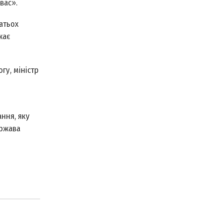
вас».
атьох
жає
гу, міністр
ння, яку
ержава