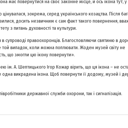
вона має повернутися на своє законне місце, й ось ікона тут, у 
цінувалася, зокрема, серед українського козацтва. Після баг
озилися, досить незвичним є сам факт такого повернення, вва
ету з питань духовності та культури.
ся в супроводі правоохоронців. Благословляючи святиню в доро
 той випадок, коли можна поплювати. Жоден музей світу не
сть, що змогли цю ікону повернути».
 ім. А. Шептицького Ігор Кожар вірить, що ця ікона – не оста
е одна викрадена ікона. Щоб повернути її додому, музей і д
івробітники державної служби охорони, так і сигналізація.