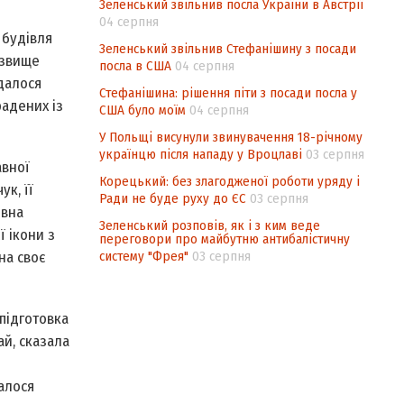
Зеленський звільнив посла України в Австрії
04 серпня
 будівля
Зеленський звільнив Стефанішину з посади
ізвище
посла в США
04 серпня
удалося
Стефанішина: рішення піти з посади посла у
радених із
США було моїм
04 серпня
У Польщі висунули звинувачення 18-річному
українцю після нападу у Вроцлаві
03 серпня
авної
Корецький: без злагодженої роботи уряду і
к, її
Ради не буде руху до ЄС
03 серпня
овна
Зеленський розповів, як і з ким веде
 ікони з
переговори про майбутню антибалістичну
систему "Фрея"
03 серпня
на своє
 підготовка
ай, сказала
алося