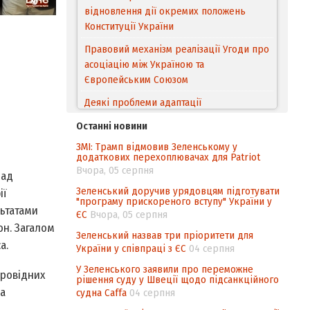
відновлення дії окремих положень
Конституції України
Правовий механізм реалізації Угоди про
асоціацію між Україною та
Європейським Cоюзом
Деякі проблеми адаптації
законодавства України щодо зазначення
Останні новини
походження товарів відповідно до
ЗМІ: Трамп відмовив Зеленському у
Угоди про торговельні аспекти прав
додаткових перехоплювачах для Patriot
інтелектуальної власності (TRIPS) у
Вчора, 05 серпня
лад
контексті євроінтеграції
Зеленський доручив урядовцям підготувати
ії
"програму прискореного вступу" України у
Аналіз виборчого законодавства щодо
льтатами
ЄС
Вчора, 05 серпня
невизначеності механізму повторного
он. Загалом
підрахунку голосів виборців
Зеленський назвав три пріоритети для
а.
України у співпраці з ЄС
04 серпня
Інформаційна безпека суспільства
У Зеленського заявили про переможне
провідних
рішення суду у Швеції щодо підсанкційного
ва
судна Caffa
04 серпня