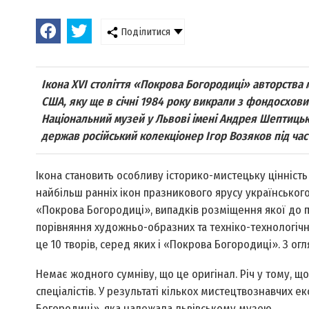
Поділитися
Ікона XVI століття «Покрова Богородиці» авторства 
США, яку ще в січні 1984 року викрали з фондосхови
Національний музей у Львові імені Андрея Шептицьког
держав російський колекціонер Ігор Возяков під ча
Ікона становить особливу історико-мистецьку цінність 
найбільш ранніх ікон празникового ярусу українського
«Покрова Богородиці», випадків розміщення якої до поч
порівняння художньо-образних та техніко-технологічн
це 10 творів, серед яких і «Покрова Богородиці». З ог
Немає жодного сумніву, що це оригінал. Річ у тому, 
спеціалістів. У результаті кількох мистецтвознавчих е
Богородиці», яка належала львівському музею.