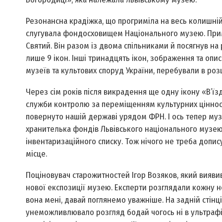
Резонансна крадіжка, що прогриміла на весь колишній
слугувала фондосховищем Національного музею. Прим
Святий. Він разом із двома спільниками й посягнув на 
лише 9 ікон. Інші тринадцять ікон, зображення та опис
музеїв та культових споруд України, перебували в роз
Через сім років після викрадення ще одну ікону «В’ї
служби контролю за переміщенням культурних цінност
повернуто нашій державі урядом ФРН. І ось тепер музе
хранителька фондів Львівського національного музею 
інвентаризаційного списку. Тож нічого не треба допис
місце.
Поціновувач старожитностей Ігор Возяков, який виявив
нової експозиції музею. Експерти розглядали кожну но
вона мені, давай поглянемо уважніше. На задній сті
унеможливлювало розгляд бодай чогось ні в ультрафіол