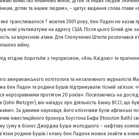
вважаю вбивство невинних жінок, дітей та інших людей значни
нкам, дітям та іншим людям», – цитує видання слова глави «
 яке транслювалося 7 жовтня 2001 року, бен Ладен не казав 
нув нові ультиматуми на адресу США. Після цього Білий дім за
ість за вересневі атаки. Для Сполучених Штатів розпочався е
лошено війну.
ід егідою боротьби з тероризмом, «Аль-Каїдою» та прагнен
ого американського політолога та незалежного журналіста М
сама бен Ладен та родина Бушів підтримували тісний зв’язок: «
ися нерозривними протягом 20 років». Посилаючись на дослі
John Metzger), він нагадує про діяльність банку BCCI, що бу
ами». За даними науковця, його клієнтами були афганські пов
ачив інвестиційного брокера Хоустона Бафа (Houston Bath) св
ачну суму в бізнес Джорджа Буша-молодшого – нафтову компа
в’язки родини Бушів і клану бен Ладена можна знайти в книж