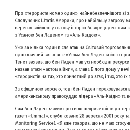
Про «терориста номер один», найнебезпечнішого зі з
Сполучених Штатів Америки, про найбільшу загрозу мир
вересня ввійшло у світову історію безпрецедентним 
з Усамою бен Ладеном та «Аль-Каїдою».
Уже за кілька годин після атак на Світовий торговел
однозначний висновок: «Усама бен Ладен та його орга
Тенет заявив, що бен Ладен мав усі необхідні ресурс
назвав атаки «актом війни», а глава Білого дому у ве
«терористів на тих, хто причетний до атак, і тих, хто їх
За офіційною версією, тоді бен Ладен переховувався 
американському правосуддю лідера «Аль-Каїди» та все
Сам бен Ладен заявив про свою непричетність до терор
газеті «Ummat», опубліковане 28 вересня 2001 року 
Monitoring Service). «Я вже говорив, що не маю стосунк