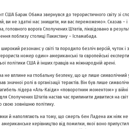
 США Барак Обама звернувся до терористичного світу зі сл
, ви не здатні нас знищити, ми вас переможемо». Сказав – і 
а, головного ворога Сполучених Штатів, ліквідовано в результ
ення поблизу столиці Пакистану – Ісламабада.
рокий резонанс у світі та породило безліч версій, чуток і 
«терориста номер один» американські та європейські експерт
ьої політики США й інших гравців на міжнародній арені.
на не вплине на глобальну безпеку, що це лише символічний 
ав значної ролі в організації терактів. Він був лише символі
 загибель лідера «Аль-Каїди» «поворотним моментом» у війні
для Сполучених Штатів настав час припинити дивитися на світ 
ю свою зовнішню політику.
мки й наполягають на тому, що смерть бен Ладена аж ніяк не
ають американське керівництво від помилки, якої воно припусти