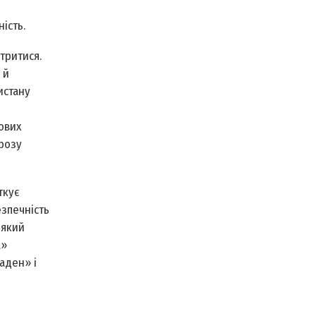
ість.
тритися.
 й
истану
ових
грозу
ткує
зпечність
 який
а»
аден» і