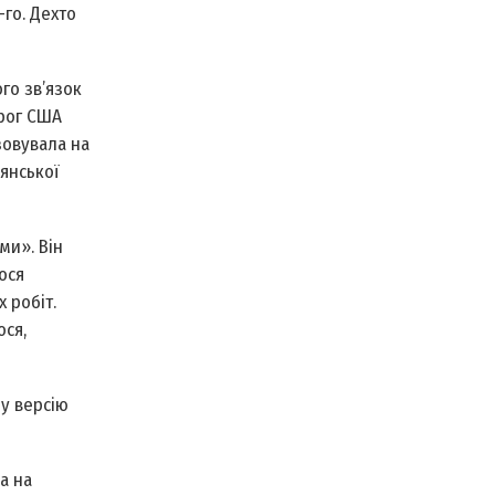
-го. Дехто
го зв’язок
орог США
зовувала на
дянської
ми». Він
ося
 робіт.
ося,
у версію
а на