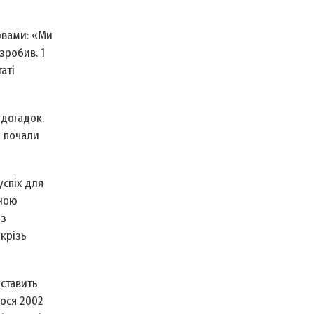
овами: «Ми
зробив. 1
аті
здогадок.
и почали
успіх для
чною
 з
крізь
 ставить
лося 2002