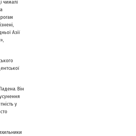
і чималі
а
орогам
знені,
ньої Азії
»,
ського
ентської
Ладена. Він
 усунення
ність у
исто
рихильники