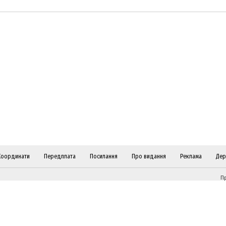
Координати
Передплата
Посилання
Про видання
Реклама
Дер
Пр
ві
Слідкуйте за "Віче" у соціальних мережах