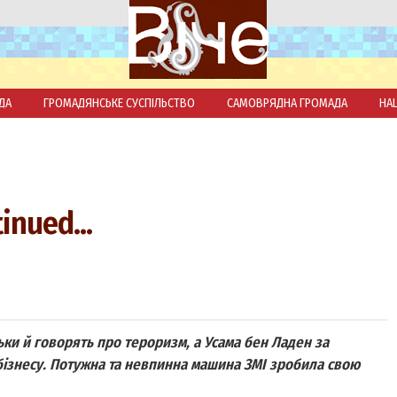
ДА
ГРОМАДЯНСЬКЕ СУСПІЛЬСТВО
САМОВРЯДНА ГРОМАДА
НА
inued...
льки й говорять про тероризм, а Усама бен Ладен за
бізнесу. Потужна та невпинна машина ЗМІ зробила свою