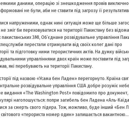
а деякими даними, операцію зі знешкодження провів виключно
ормовані не були, аби не ставити під загрозу її результативн
ся напруженими, однак нині ситуація може ще більше загос
 не зміг би переховуватися на території Пакистану без відома
ж пакистанських ЗМІ, Об’єднане розвідувальне управління Пак
спецслужби перестали отримувати від своїх колег дані про
орії та підготовку ними терористичних актів. На думку військ
звідувальними управліннями двох країн може поставити під за
ав, які перебувають на території Пакистану.
історії під назвою «Усама бен Ладен» перегорнуто. Країна свя
ентральне розвідувальне управління США добре розуміє небе
тне видання «The Washington Post» повідомило про документ,
кулярі наголошується: попри загибель бен Ладена «Аль-Каїд
ися за смерть свого лідера. Тож, можливо, буде інший «Бен Л
да світового «терориста номер один» залишається вакантною…