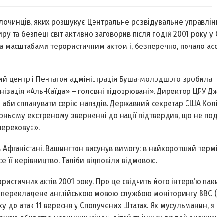
лочинців, яких розшукує Центральне розвідувальне управлін
у та безпеці світ активно заговорив після подій 2001 року у 
за масштабами терористичним актом і, безперечно, почало ас
ьний центр і Пентагон адміністрація Буша-молодшого зробила
нізація «Аль-Каїда» – головні підозрювані». Директор ЦРУ 
и, аби спланувати серію нападів. Державний секретар США Кол
чірньому екстреному зверненні до нації підтвердив, що не по
 переховує».
в Афганістані. Вашингтон висунув вимогу: в найкоротший терм
 її керівництво. Таліби відповіли відмовою.
истичних актів 2001 року. Про це свідчить його інтерв’ю пак
та перекладене англійською мовою службою моніторингу BBC 
у до атак 11 вересня у Сполучених Штатах. Як мусульманин, я з