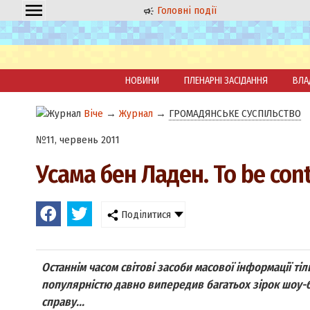
Головні події
НОВИНИ
ПЛЕНАРНІ ЗАСІДАННЯ
ВЛА
Віче
→
Журнал
→
ГРОМАДЯНСЬКЕ СУСПІЛЬСТВО
№11, червень 2011
Усама бен Ладен. To be cont
Поділитися
Останнім часом світові засоби масової інформації ті
популярністю давно випередив багатьох зірок шоу-
справу...