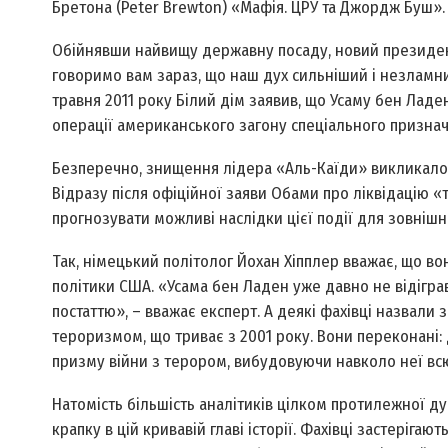
Бретона (Peter Brewton) «Мафія. ЦРУ та Джордж Буш».
Обійнявши найвищу державну посаду, новий президент
говоримо вам зараз, що наш дух сильніший і незламний
травня 2011 року Білий дім заявив, що Усаму бен Ладен
операції американського загону спеціального признач
Безперечно, знищення лідера «Аль-Каїди» викликало ши
Відразу після офіційної заяви Обами про ліквідацію 
прогнозувати можливі наслідки цієї події для зовнішн
Так, німецький політолог Йохан Хіпплер вважає, що во
політики США. «Усама бен Ладен уже давно не відіграв
постаттю», – вважає експерт. А деякі фахівці назвали
тероризмом, що триває з 2001 року. Вони переконані: 
призму війни з терором, вибудовуючи навколо неї вс
Натомість більшість аналітиків цілком протилежної ду
крапку в цій кривавій главі історії. Фахівці застеріг