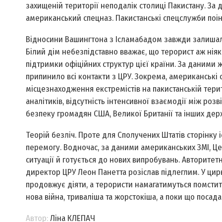
захищеній території неподалік столиці Пакистану. З
американський спецназ. Пакистанські спецслужби поінф
Відносини Вашингтона з Ісламабадом завжди залишали
Білий дім небезпідставно вважає, що терорист аж ніяк
підтримки офіційних структур цієї країни. За даними 
припинило всі контакти з ЦРУ. Зокрема, американські 
місцезнаходження екстремістів на пакистанській терит
аналітиків, відсутність інтенсивної взаємодії між ро
безпеку громадян США, Великої Британії та інших держ
Теорій безліч. Проте для Сполучених Штатів сторінку 
перемогу. Водночас, за даними американських ЗМІ, Ц
ситуації й готується до нових випробувань. Авторите
директор ЦРУ Леон Панетта розіслав підлеглим. У цир
продовжує діяти, а терористи намагатимуться помстит
нова війна, триваліша та жорстокіша, а поки що поса
Автор:
Ліна КЛЕПАЧ