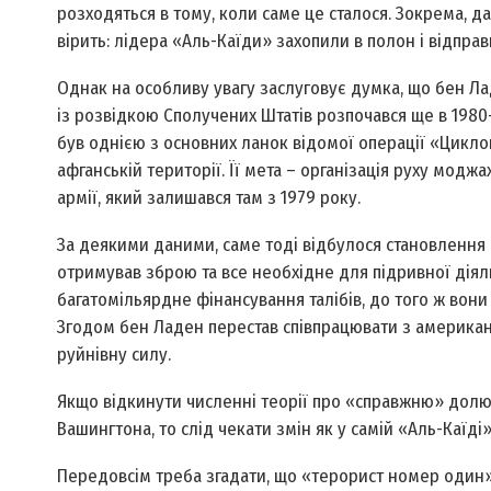
розходяться в тому, коли саме це сталося. Зокрема, да
вірить: лідера «Аль-Каїди» захопили в полон і відправ
Однак на особливу увагу заслуговує думка, що бен Ла
із розвідкою Сполучених Штатів розпочався ще в 1980-т
був однією з основних ланок відомої операції «Цикло
афганській території. Її мета – організація руху модж
армії, який залишався там з 1979 року.
За деякими даними, саме тоді відбулося становлення 
отримував зброю та все необхідне для підривної діял
багатомільярдне фінансування талібів, до того ж вон
Згодом бен Ладен перестав співпрацювати з американс
руйнівну силу.
Якщо відкинути численні теорії про «справжню» долю 
Вашингтона, то слід чекати змін як у самій «Аль-Каїді»
Передовсім треба згадати, що «терорист номер один» 