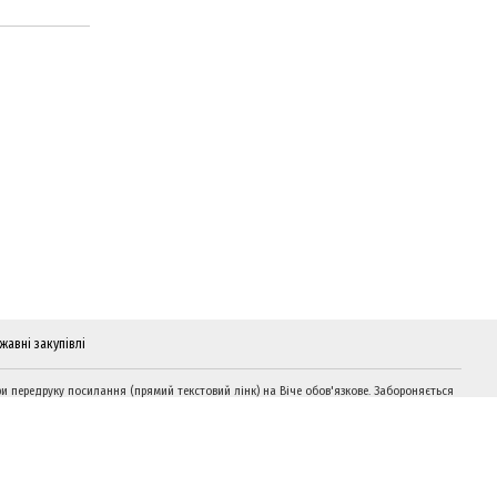
жавні закупівлі
и передруку посилання (прямий текстовий лінк) на Віче обов'язкове. Забороняється
дтворення інформації на сайтах, що суперечать вимогам законодавства України.