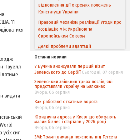
відновлення дії окремих положень
Конституції України
ня
США. 11
Правовий механізм реалізації Угоди про
асоціацію між Україною та
оціюватися
Європейським Cоюзом
Деякі проблеми адаптації
законодавства України щодо зазначення
Останні новини
Джордж
походження товарів відповідно до
У Вучича анонсували перший візит
ін Пауелл
Угоди про торговельні аспекти прав
Зеленського до Сербії
Сьогодні, 07 серпня
інтелектуальної власності (TRIPS) у
ділятиме
контексті євроінтеграції
Зеленський звільнив трьох послів, які
представляли Україну на Балканах
Аналіз виборчого законодавства щодо
Вчора, 06 серпня
ін видати
невизначеності механізму повторного
Как работают откатные ворота
підрахунку голосів виборців
Вчора, 06 серпня
Інформаційна безпека суспільства
истанській
Юридична адреса у Києві що обирають
малий бізнес і стартапи у 2026 році
(World
Вчора, 06 серпня
 усіх сил
ЗМІ: Трамп вимагав пояснень від Гегсета