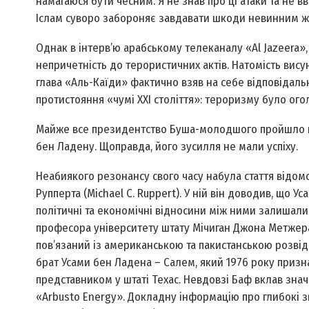
намагаюся бути чесним. Я не знав про ці атаки та не 
Іслам суворо забороняє завдавати шкоди невинним жі
Однак в інтерв’ю арабському телеканалу «Al Jazeera»,
непричетність до терористичних актів. Натомість вису
глава «Аль-Каїди» фактично взяв на себе відповідальн
протистояння «чумі ХХІ століття»: тероризму було ого
Майже все президентство Буша-молодшого пройшло п
бен Ладену. Щоправда, його зусилля не мали успіху.
Неабиякого резонансу свого часу набула стаття відом
Рупперта (Michael C. Ruppert). У ній він доводив, що У
політичні та економічні відносини між ними залишал
професора університету штату Мічиган Джона Метжера (
пов’язаний із американською та пакистанською розвідк
брат Усами бен Ладена – Салем, який 1976 року призн
представником у штаті Техас. Невдовзі Баф вклав зн
«Arbusto Energy». Докладну інформацію про глибокі з