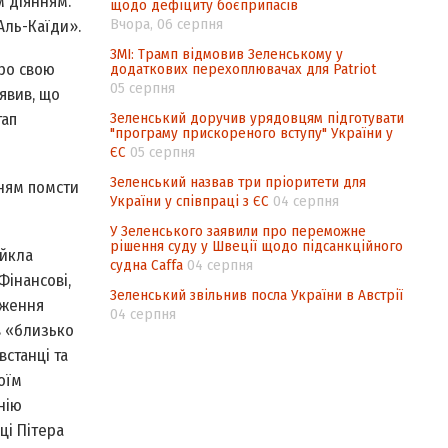
м діянням.
щодо дефіциту боєприпасів
Вчора, 06 серпня
Аль-Каїди».
ЗМІ: Трамп відмовив Зеленському у
про свою
додаткових перехоплювачах для Patriot
05 серпня
явив, що
Зеленський доручив урядовцям підготувати
тап
"програму прискореного вступу" України у
ЄС
05 серпня
Зеленський назвав три пріоритети для
ням помсти
України у співпраці з ЄС
04 серпня
У Зеленського заявили про переможне
рішення суду у Швеції щодо підсанкційного
айкла
судна Caffa
04 серпня
Фінансові,
Зеленський звільнив посла України в Австрії
дження
04 серпня
в «близько
станці та
оїм
нію
ці Пітера