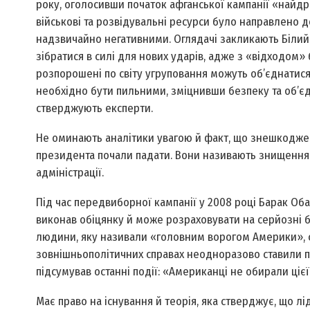
року, оголосивши початок афганської кампанії «найд
військові та розвідувальні ресурси було направлено д
надзвичайно негативними. Оглядачі закликають Білий
зібратися в силі для нових ударів, адже з «відходом» 
розпорошені по світу угруповання можуть об’єднатися
необхідно бути пильними, зміцнивши безпеку та об’є
стверджують експерти.
Не оминають аналітики увагою й факт, що знешкоджен
президента почали падати. Вони називають знищення
адміністрації.
Під час передвиборної кампанії у 2008 році Барак Оба
виконав обіцянку й може розраховувати на серйозні б
людини, яку називали «головним ворогом Америки», 
зовнішньополітичних справах неодноразово ставили пі
підсумував останні події: «Американці не обирали цієї
Має право на існування й теорія, яка стверджує, що л