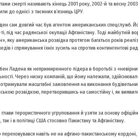
тами смерті називають кінець 2001 року, 2002-й та весну 2003
или до однієї з таємних в’язниць ЦРУ.
ден сам довгий час був агентом американських спецслужб. Йо
і, під час радянської окупації Афганістану. Тоді майбутній в
н», яку американська розвідка протягом багатьох років реалі
ахедів і спрямування їхніх зусиль на спротив контингентові ра
бен Ладена як непримиренного лідера в боротьбі з «невірни
ьності. Через низку компаній, що йому належали, здійснювал
и отримували масштабні замовлення на виконання будівельних
ькою розвідкою, перетворившись на самостійну і, як виявил
глави терористичного угруповання й узяти за основу офіційн
, так і в політиці США стосовно Пакистану та Афганістану.
переховувався навіть не на афгано-пакистанському кордоні, 