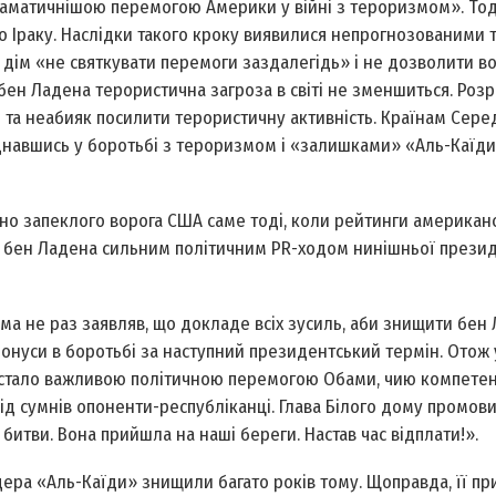
раматичнішою перемогою Америки у війні з тероризмом». Тод
о Іраку. Наслідки такого кроку виявилися непрогнозованими т
 дім «не святкувати перемоги заздалегідь» і не дозволити в
бен Ладена терористична загроза в світі не зменшиться. Розрі
 та неабияк посилити терористичну активність. Країнам Серед
днавшись у боротьбі з тероризмом і «залишками» «Аль-Каїди
о запеклого ворога США саме тоді, коли рейтинги американ
 бен Ладена сильним політичним PR-ходом нинішньої презид
ма не раз заявляв, що докладе всіх зусиль, аби знищити бен 
онуси в боротьбі за наступний президентський термін. Отож
стало важливою політичною перемогою Обами, чию компетент
д сумнів опоненти-республіканці. Глава Білого дому промов
 битви. Вона прийшла на наші береги. Настав час відплати!».
ідера «Аль-Каїди» знищили багато років тому. Щоправда, її п