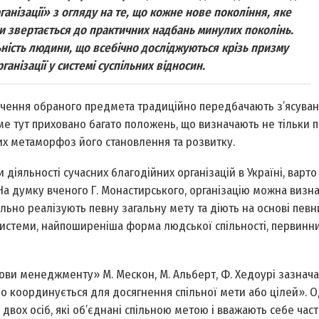
ганізації» з огляду на те, що кожне нове покоління, яке
и звертається до практичних надбань минулих поколінь.
льність людини, що всебічно досліджуються крізь призму
ганізації у системі суспільних відносин.
вчення обраного предмета традиційно передбачають з’ясуван
 тут приховано багато положень, що визначають не тільки 
ьших метаморфоз його становлення та розвитку.
іяльності сучасних благодійних організацій в Україні, варто
На думку вченого Г. Монастирського, організацію можна визн
льно реалізують певну загальну мету та діють на основі певн
ї системи, найпоширеніша форма людської спільності, первинн
ви менеджменту» М. Мескон, М. Альберт, Ф. Хедоурі зазнача
мо координується для досягнення спільної мети або цілей». О
 двох осіб, які об’єднані спільною метою і вважають себе час