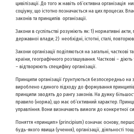
цивілізації. До того ж навіть об’єктивна організація 
соціуму, що істотно позначається на цих процесах. Вл
законів та принципів організації.
Закони в суспільстві розуміють як: 1) нормативні акт
державної влади; 2) необхідні, істотні, сталі, повторю
Закони організації поділяються на загальні, часткові т
країни, географічного розташування. Часткові – діють 
– відтворюють специфіку організації.
Принципи організації ґрунтуються безпосередньо на за
вироблено єдиного підходу до формування принципів о
принципи зводять до рангу законів. На думку більшо
правило (норма), що має об’єктивний характер. Принц
управління. Вони визначають вимоги до конкретної сис
Поняття «принцип» (principium) означає основу, перш
будь-якого явища (учення), організації, діяльності то