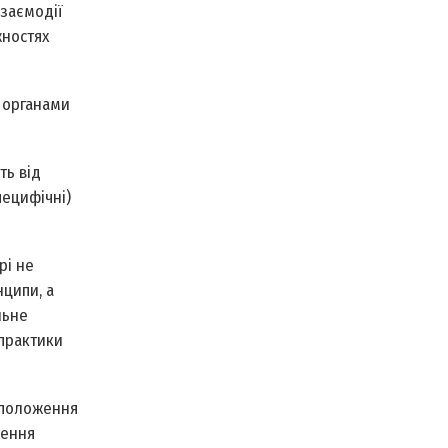
взаємодії
жностях
и органами
ть від
пецифічні)
рі не
ципи, а
льне
 практики
е положення
рення