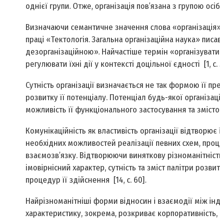
однієї групи. Отже, організація пов’язана з групою осіб
Визначаючи семантичне значення слова «організація»
праці «Тектологія. Загальна організаційна наука» писа
дезорганізаційною». Найчастіше термін «організуват
регулювати їхні дії у контексті доцільної єдності [1, с. 
Сутність організації визначається не так формою її п
розвитку її потенціалу. Потенціал будь-якої організа
можливість її функціонального застосування та зміст
Комунікаційність як властивість організації відтворю
необхідних можливостей реалізації певних схем, проце
взаємозв’язку. Відтворюючи виняткову різноманітніст
імовірнісний характер, сутність та зміст палітри роз
процедур її здійснення [14, с. 60].
Найрізноманітніші форми відносин і взаємодії між інд
характеристику, зокрема, розкриває корпоративність,