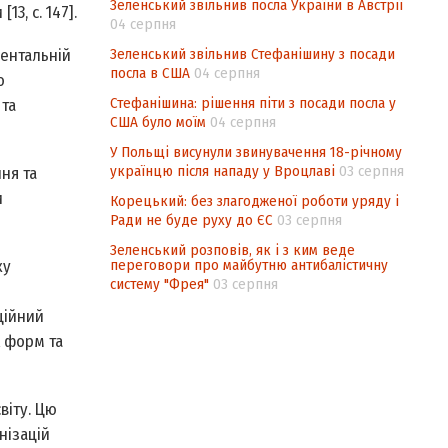
Зеленський звільнив посла України в Австрії
3, с. 147].
04 серпня
Зеленський звільнив Стефанішину з посади
ментальній
посла в США
04 серпня
о
Стефанішина: рішення піти з посади посла у
 та
США було моїм
04 серпня
У Польщі висунули звинувачення 18-річному
українцю після нападу у Вроцлаві
03 серпня
ня та
и
Корецький: без злагодженої роботи уряду і
Ради не буде руху до ЄС
03 серпня
Зеленський розповів, як і з ким веде
переговори про майбутню антибалістичну
ку
систему "Фрея"
03 серпня
ційний
х форм та
віту. Цю
нізацій