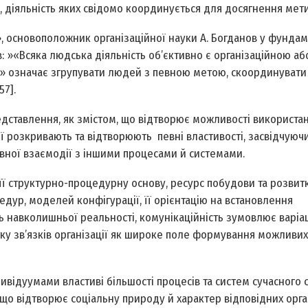
, діяльність яких свідомо координується для досягнення мети [1
, основоположник організаційної науки А. Богданов у фунда
в: »«Всяка людська діяльність об’єктивно є організаційною аб
и» означає згрупувати людей з певною метою, скоординувати
57].
редставлення, як змістом, що відтворює можливості використан
ції розкривають та відтворюють певні властивості, засвідчуюч
овної взаємодії з іншими процесами й системами.
є її структурно-процедурну основу, ресурс побудови та розвит
дур, моделей конфігурації, її орієнтацію на встановлення
ь навколишньої реальності, комунікаційність зумовлює варіа
витку зв’язків організації як широке поле формування можливи
ивідуумами властиві більшості процесів та систем сучасного с
 що відтворює соціальну природу й характер відповідних орга