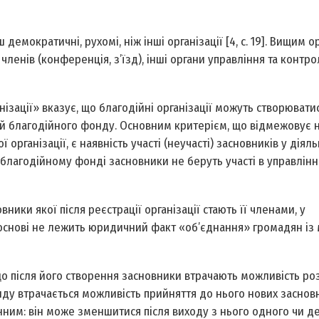
 демократичні, рухомі, ніж інші організації [4, с. 19]. Вищим 
 членів (конференція, з’їзд), інші органи управління та контр
нізації» вказує, що благодійні організації можуть створювати
 й благодійного фонду. Основним критерієм, що відмежовує н
організації, є наявність участі (неучасті) засновників у діяль
і в благодійному фонді засновники не беруть участі в управлінн
вники якої після реєстрації організації стають її членами, у
о основі не лежить юридичний факт «об’єднання» громадян із
 що після його створення засновники втрачають можливість р
онду втрачається можливість прийняття до нього нових засновн
нним: він може зменшитися після виходу з нього одного чи д