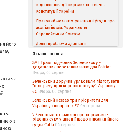
відновлення дії окремих положень
Конституції України
Правовий механізм реалізації Угоди про
асоціацію між Україною та
Європейським Cоюзом
Деякі проблеми адаптації
ня його
законодавства України щодо зазначення
появу
Останні новини
походження товарів відповідно до
ЗМІ: Трамп відмовив Зеленському у
Угоди про торговельні аспекти прав
додаткових перехоплювачах для Patriot
інтелектуальної власності (TRIPS) у
Вчора, 05 серпня
контексті євроінтеграції
ачити як
Зеленський доручив урядовцям підготувати
"програму прискореного вступу" України у
Аналіз виборчого законодавства щодо
их
ЄС
Вчора, 05 серпня
невизначеності механізму повторного
ий
підрахунку голосів виборців
Зеленський назвав три пріоритети для
України у співпраці з ЄС
04 серпня
Інформаційна безпека суспільства
ють:
У Зеленського заявили про переможне
рішення суду у Швеції щодо підсанкційного
днією з
судна Caffa
04 серпня
тиною