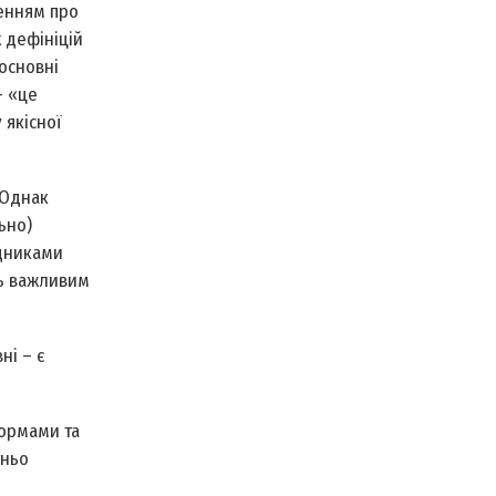
ленням про
х дефініцій
основні
– «це
 якісної
 Однак
ьно)
адниками
ть важливим
ні – є
формами та
тньо