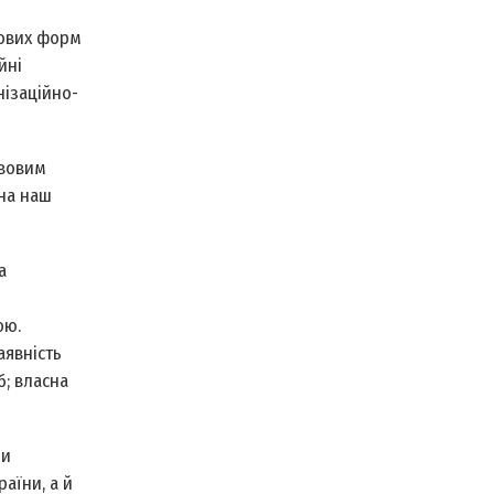
вових форм
йні
нізаційно-
авовим
 на наш
а
ою.
аявність
б; власна
би
аїни, а й