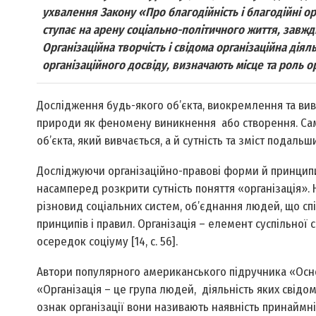
ухвалення Закону «Про благодійність і благодійні ор
ступає на арену соціально-політичного життя, завжд
Організаційна творчість і свідома організаційна дія
організаційного досвіду, визначають місце та роль ор
Дослідження будь-якого об’єкта, виокремлення та ви
природи як феномену виникнення або створення. Саме
об’єкта, який вивчається, а й сутність та зміст подал
Досліджуючи організаційно-правові форми й принципи д
насамперед розкрити сутність поняття «організація». 
різновид соціальних систем, об’єднання людей, що спі
принципів і правил. Організація – елемент суспільно
осередок соціуму [14, с. 56].
Автори популярного американського підручника «Осно
«Організація – це група людей, діяльність яких свідо
ознак організації вони називають наявність принаймні