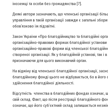
іноземці та особи без громадянства [7].
Деякі автори зазначають, що членські організації більш
управління в такій організації завжди є загальні збори
обов’язково їм підзвітні.
Закон України «Про благодійництво та благодійні орга
організаційно-правових формах благодійної установи
організаційно-правові форми від членської благодійної 
створеної організації. Як у благодійній установі, так 
призначаючи для цього виконавчий орган.
На відміну від членської благодійної організації, засно
благодійному фонді цього не відбувається, бо в йог
здійснення благодійної діяльності.
Відсутність членства в благодійних фондах означає,
свій склад. Факт, що після реєстрації благодійного ф
означає, що його суб’єктний склад залишається незмі