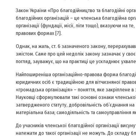
Закон України «Про благодійництво та благодійні орг
благодійних організацій – це членська благодійна орга
організації (фундації, місії, ліги тощо), вказуючи на т
правових формах [7].
Однак, на жаль, ст. 6 зазначеного закону, перерахув
змістом. Саме про цей недолік закону зазначає у своєму
погляд, зауважує, що на практиці це ускладнює ухваленн
Найпоширеніша організаційно-правова форма благодійн
юридичних осіб є традиційною для вітчизняної правов
«громадська організація» – поняття, яке закріплене
Науковці сформулювали такі основні ознаки членської о
затвердженого статуту, добровільність об’єднання на п
матеріальна база; самодіяльність та самоуправління 
До учасників членської благодійної організації вису
належати до такої організації не можуть. До складу бл