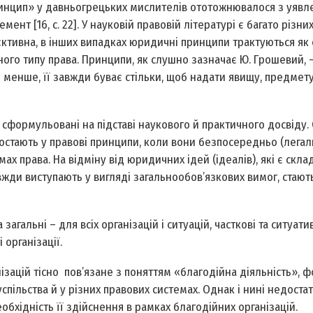
«принцип» у давньогрецьких мислителів ототожнювалося з уяв
нт [16, с. 22]. У науковій правовій літературі є багато різни
’єктивна, в інших випадках юридичні принципи трактуються як 
ичного типу права. Принципи, як слушно зазначає Ю. Грошевий, 
о менше, її завжди буває стільки, щоб надати явищу, предмету
 сформульовані на підставі наукового й практичного досвіду.
ростають у правові принципи, коли вони безпосередньо (легал
ах права. На відміну від юридичних ідей (ідеалів), які є скл
вжди виступають у вигляді загальнообов’язкових вимог, стаю
гальні – для всіх організацій і ситуацій, часткові та ситуатив
 організації.
ізацій тісно пов’язане з поняттям «благодійна діяльність», 
спільства й у різних правових системах. Однак і нині недоста
обхідність її здійснення в рамках благодійних організацій.