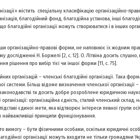
анізації» містить спеціальну класифікацію організаційно-пра
нізація, благодійний фонд, благодійна установа, інші благоді
е, що благодійні організації можуть створюватися і в інших орга
авши організаційно-правові форми, не наповнює їх жодним пр
 дослідженні Н. Боржелі [2, с. 12]. О. Літвіна досить слушно,
я рішення про вибір тієї чи іншої форми [11, с. 75].
их організацій – членські благодійні організації. Така форм
ої системи. Більш відоме визначення членської організації –
 в законодавстві та досить добре розроблене юридичною наук
рганізації: організаційна єдність, сталий членський склад, н
ідставі єдиної мети, яка відтворює інтереси певної групи осі
як найважливіші принципи функціонування.
нуто вимогу – бути фізичними особами, оскільки юридичні осо
агодійної організації можуть входити не тільки громадяни Укр