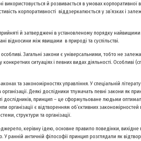
нині використовується й розвивається в умовах корпоративної 
астивість корпоративності віддзеркалюється у зв’язках і зале
и, прийняті й затверджені в установленому порядку найвищим
вані відносини між явищами в природі та суспільстві.
а особливі. Загальні закони є універсальними, тобто не залежа
у конкретних ситуаціях і певних видах діяльності. Особливі (с
конах та закономірностях управління. У спеціальній літерату
рганізації. Деякі дослідники тлумачать певні закони як прин
сті дослідників, принцип – це сформульоване людьми оптима
ипи організації є відтворенням об’єктивних закономірностей
теми, структури та організації.
оджерело, керівну ідею, основне правило поведінки, вихідн
що. У ранній античній філософії принцип розглядали як відтво