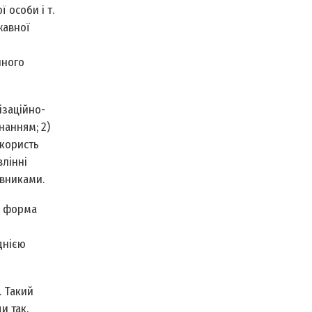
 особи і т.
жавної
йного
ізаційно-
нанням; 2)
 користь
влінні
овниками.
а форма
днією
. Такий
и так.