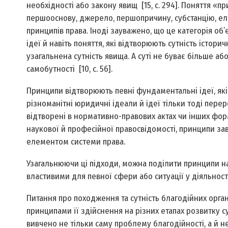
необхідності або закону явищ [15, с. 294]. Поняття 
першооснову, джерело, першопричину, субстанцію, елеме
принципів права. Іноді зауважено, що це категорія об
ідеї й навіть поняття, які відтворюють сутність істор
узагальнена сутність явища. А суті не буває більше аб
самобутності [10, с. 56].
Принципи відтворюють певні фундаментальні ідеї, які
різноманітні юридичні ідеали й ідеї тільки тоді пере
відтворені в нормативно-правових актах чи інших форм
наукової й професійної правосвідомості, принципи за
елементом системи права.
Узагальнюючи ці підходи, можна поділити принципи на за
властивими для певної сфери або ситуації у діяльності
Питання про походження та сутність благодійних орган
принципами її здійснення на різних етапах розвитку су
вивчено не тільки саму проблему благодійності, а й не