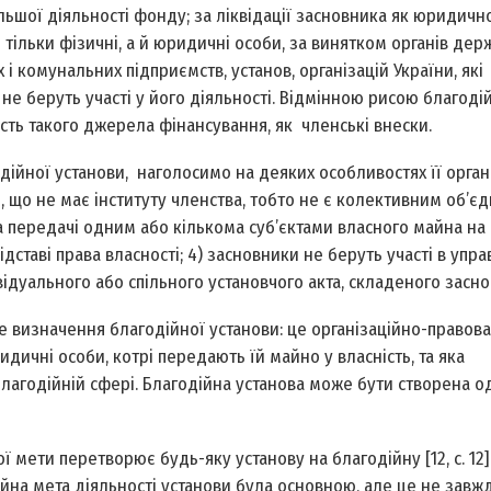
льшої діяльності фонду; за ліквідації засновника як юридичної
тільки фізичні, а й юридичні особи, за винятком органів дер
 комунальних підприємств, установ, організацій України, які
 не беруть участі у його діяльності. Відмінною рисою благоді
ість такого джерела фінансування, як членські внески.
йної установи, наголосимо на деяких особливостях її орган
, що не має інституту членства, тобто не є колективним об’єд
 передачі одним або кількома суб’єктами власного майна на
дставі права власності; 4) засновники не беруть участі в упра
ивідуального або спільного установчого акта, складеного засн
ке визначення благодійної установи: це організаційно-правов
идичні особи, котрі передають їй майно у власність, та яка
 благодійній сфері. Благодійна установа може бути створена о
 мети перетворює будь-яку установу на благодійну [12, с. 12]
йна мета діяльності установи була основною, але це не завжд