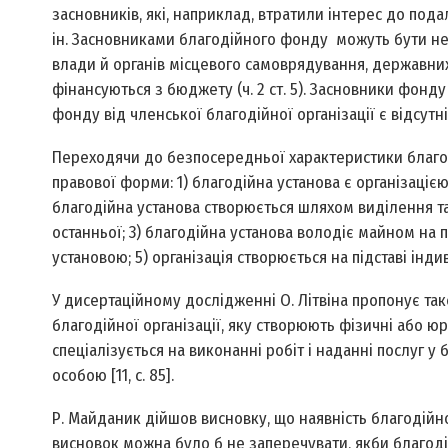
засновників, які, наприклад, втратили інтерес до пода
ін. Засновниками благодійного фонду можуть бути не 
влади й органів місцевого самоврядування, державних і
фінансуються з бюджету (ч. 2 ст. 5). Засновники фонду
фонду від членської благодійної організації є відсутн
Переходячи до безпосередньої характеристики благоді
правової форми: 1) благодійна установа є організацією
благодійна установа створюється шляхом виділення та
останньої; 3) благодійна установа володіє майном на пі
установою; 5) організація створюється на підставі інд
У дисертаційному дослідженні О. Літвіна пропонує та
благодійної організації, яку створюють фізичні або юр
спеціалізується на виконанні робіт і наданні послуг у
особою [11, с. 85].
Р. Майданик дійшов висновку, що наявність благодійної
висновок можна було б не заперечувати, якби благоді