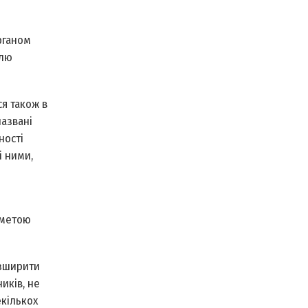
органом
олю
ся також в
азвані
ності
і ними,
 метою
озширити
иків, не
екількох