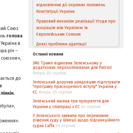
відновлення дії окремих положень
Конституції України
Правовий механізм реалізації Угоди про
асоціацію між Україною та
кий Союз
Європейським Cоюзом
ань
голова
 Україна в
Деякі проблеми адаптації
ша річ –
законодавства України щодо зазначення
Останні новини
походження товарів відповідно до
м союзом»,
ЗМІ: Трамп відмовив Зеленському у
Угоди про торговельні аспекти прав
додаткових перехоплювачах для Patriot
інтелектуальної власності (TRIPS) у
Вчора, 05 серпня
контексті євроінтеграції
ається до
Зеленський доручив урядовцям підготувати
в
"програму прискореного вступу" України у
Аналіз виборчого законодавства щодо
ЄС
Вчора, 05 серпня
лімкін.
невизначеності механізму повторного
підрахунку голосів виборців
Зеленський назвав три пріоритети для
мбула»,
України у співпраці з ЄС
04 серпня
Інформаційна безпека суспільства
У Зеленського заявили про переможне
рішення суду у Швеції щодо підсанкційного
ложення».
судна Caffa
04 серпня