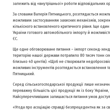
залежить від «внутрішньої» роботи відповідальних орг
За словами Валерія Пятницького, розглядається можли
можливим застосуванням захисних механізмів, зокрем
кількісного встановленого критичного рівня. Іще оди
України готового автомобільного імпорту й можливіст
ЄС.
Ще одне обговорюване питання – імпорт секонд-хенду в
територію нашої держави потрапило 80 тисяч тонн се
близько 40 центів). «Щоб не створювати недобросовіс
можливих інструментів розглядається встановлення так
Пятницький.
Серед сільськогосподарської продукції лише незначна
переважну більшість цієї продукції як із боку України
Найсуперечливішим залишається питання умов доступу 
«Угода про асоціацію справді безпрецедентна як за с