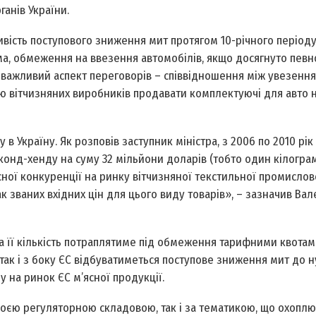
анів України.
вість поступового зниження мит протягом 10-річного періоду
а, обмеження на ввезення автомобілів, якщо досягнуто певн
н важливий аспект переговорів – співвідношення між увезенн
ю вітчизняних виробників продавати комплектуючі для авто 
 Україну. Як розповів заступник міністра, з 2006 по 2010 рік
конд-хенду на суму 32 мільйони доларів (тобто один кілогра
ної конкуренції на ринку вітчизняної текстильної промислово
 званих вхідних цін для цього виду товарів», – зазначив Вал
 її кількість потраплятиме під обмеження тарифними квотам
, так і з боку ЄС відбуватиметься поступове зниження мит до н
на ринок ЄС м’ясної продукції.
воєю регуляторною складовою, так і за тематикою, що охопл