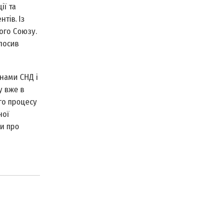
ії та
тів. Із
ого Союзу.
лосив
нами СНД і
у вже в
го процесу
ної
ри про