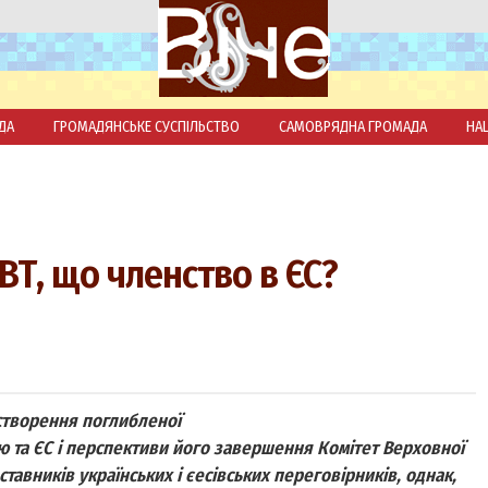
ДА
ГРОМАДЯНСЬКЕ СУСПІЛЬСТВО
САМОВРЯДНА ГРОМАДА
НА
ЗВТ, що членство в ЄС?
створення поглибленої
ною та ЄС і перспективи його завершення Комітет Верховної
ставників українських і єесівських переговірників, однак,