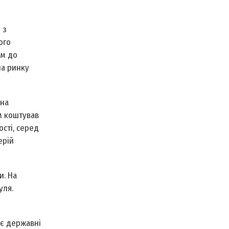
 з
ого
ям до
на ринку
 на
м коштував
сті, серед
ерій
и. На
уля.
ює державні