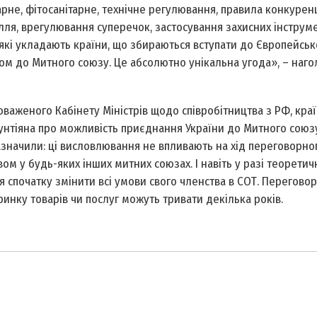
тарне, фітосанітарне, технічне регулювання, правила конкуренц
лля, врегулювання суперечок, застосування захисних інструмен
які укладають країни, що збираються вступати до Європейськ
пом до Митного союзу. Це абсолютно унікальна угода», – наго
важеного Кабінету Міністрів щодо співробітництва з РФ, краї
унтіяна про можливість приєднання України до Митного союз
зазначили: ці висловлювання не впливають на хід переговорно
ом у будь-яких інших митних союзах. І навіть у разі теоретич
 спочатку змінити всі умови свого членства в СОТ. Перегово
 ринку товарів чи послуг можуть тривати декілька років.