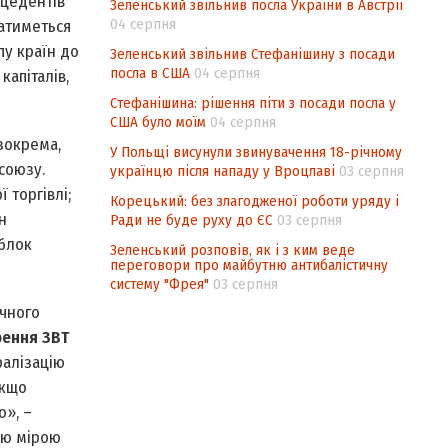
ецедентів
Зеленський звільнив посла України в Австрії
04 серпня
ватиметься
пу країн до
Зеленський звільнив Стефанішину з посади
посла в США
04 серпня
капіталів,
Стефанішина: рішення піти з посади посла у
США було моїм
04 серпня
зокрема,
У Польщі висунули звинувачення 18-річному
союзу.
українцю після нападу у Вроцлаві
03 серпня
 торгівлі;
Корецький: без злагодженої роботи уряду і
н
Ради не буде руху до ЄС
03 серпня
 блок
Зеленський розповів, як і з ким веде
переговори про майбутню антибалістичну
систему "Фрея"
03 серпня
ічного
рення ЗВТ
ралізацію
якщо
о», –
ою мірою