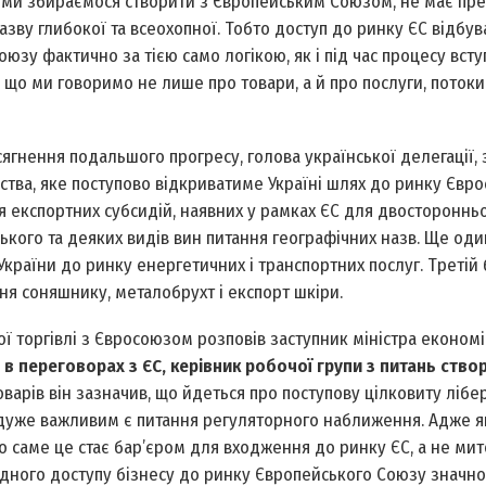
яку ми збираємося створити з Європейським Союзом, не має пр
назву глибокої та всеохопної. Тобто доступ до ринку ЄС відбу
юзу фактично за тією само логікою, як і під час процесу всту
що ми говоримо не лише про товари, а й про послуги, потоки 
ягнення подальшого прогресу, голова української делегації, 
ства, яке поступово відкриватиме Україні шлях до ринку Євро
я експортних субсидій, наявних у рамках ЄС для двосторонньої
ького та деяких видів вин питання географічних назв. Ще оди
країни до ринку енергетичних і транспортних послуг. Третій
ня соняшнику, металобрухт і експорт шкіри.
 торгівлі з Євросоюзом розповів заступник міністра економ
и в переговорах з ЄС, керівник робочої групи з питань ство
варів він зазначив, що йдеться про поступову цілковиту лібе
ас дуже важливим є питання регуляторного наближення. Адже 
о саме це стає бар’єром для входження до ринку ЄС, а не мит
одного доступу бізнесу до ринку Європейського Союзу значн