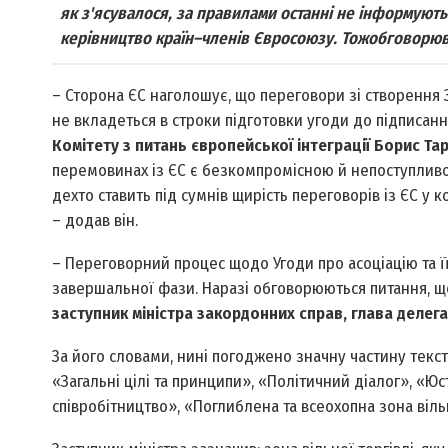
як з'ясувалося, за правилами останні не інформуют
керівництво країн–членів Євросоюзу. Тожобговорюв
– Сторона ЄС наголошує, що переговори зі створення
не вкладеться в строки підготовки угоди до підписання
Комітету з питань європейської інтеграції Борис Та
перемовинах із ЄС є безкомпромісною й непоступливо
дехто ставить під сумнів щирість переговорів із ЄС у
– додав він.
– Переговорний процес щодо Угоди про асоціацію та ї
завершальної фази. Наразі обговорюються питання, що
заступник міністра закордонних справ, глава делега
За його словами, нині погоджено значну частину текст
«Загальні цілі та принципи», «Політичний діалог», «Ю
співробітництво», «Поглиблена та всеохопна зона вільно