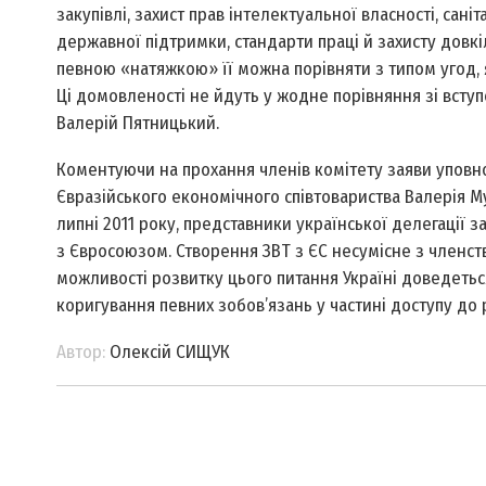
закупівлі, захист прав інтелектуальної власності, сані
державної підтримки, стандарти праці й захисту довкі
певною «натяжкою» її можна порівняти з типом угод, 
Ці домовленості не йдуть у жодне порівняння зі всту
Валерій Пятницький.
Коментуючи на прохання членів комітету заяви уповно
Євразійського економічного співтовариства Валерія М
липні 2011 року, представники української делегації 
з Євросоюзом. Створення ЗВТ з ЄС несумісне з членств
можливості розвитку цього питання Україні доведеться
коригування певних зобов’язань у частині доступу до
Автор:
Олексій СИЩУК