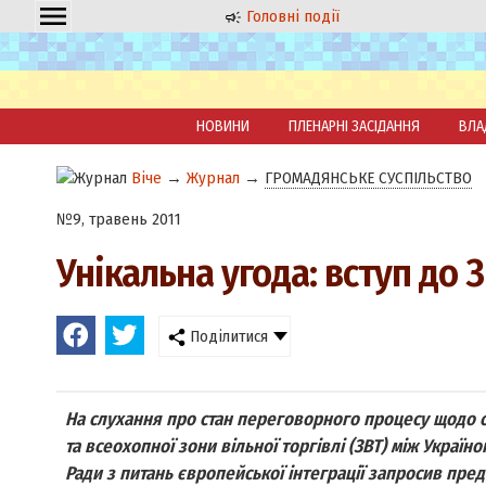
Головні події
НОВИНИ
ПЛЕНАРНІ ЗАСІДАННЯ
ВЛА
Віче
→
Журнал
→
ГРОМАДЯНСЬКЕ СУСПІЛЬСТВО
№9, травень 2011
Унікальна угода: вступ до 
Поділитися
На слухання про стан переговорного процесу щодо 
та всеохопної зони вільної торгівлі (ЗВТ) між Украї
Ради з питань європейської інтеграції запросив пред