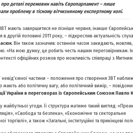
ь про деталі перемовин навіть Європарламент – лише
али проблему в тісному вітчизняному експертному колі.
 ЗВТ мають завершитися не пізніше червня, інакше Європейсь
 в другій половині 2011 року, – підкреслив актуальність слух
расюк
. Він також зазначив: останнім часом закидають, мовляв,
ю. «На мою думку, це робить честь нашим переговірникам. Ін
 контексті офіційних розмов про можливість співпраці з Митни
ї невід'ємної частини – положення про створення ЗВТ наближ
 мають або політичну вагу, або політичний вимір, – повідоми
ції України в переговорах із Європейським Союзом Павло К
у майбутньої угоди. Її структура матиме такий вигляд: «Преа
стиція», «Свобода та безпека», «Економічне та секторальне
ї торгівлі», а також «Загальні, інституційні та прикінцеві по