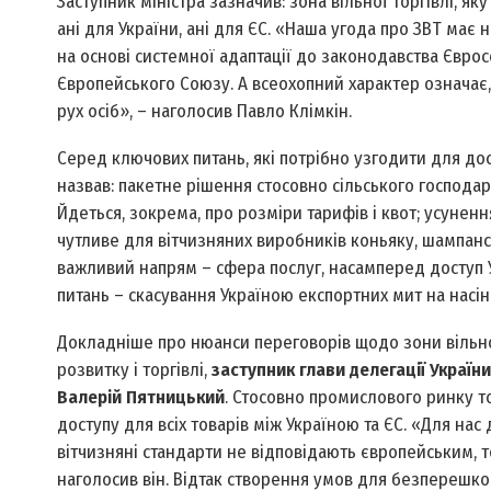
Заступник міністра зазначив: зона вільної торгівлі, 
ані для України, ані для ЄС. «Наша угода про ЗВТ має 
на основі системної адаптації до законодавства Євросо
Європейського Союзу. А всеохопний характер означає, 
рух осіб», – наголосив Павло Клімкін.
Серед ключових питань, які потрібно узгодити для дос
назвав: пакетне рішення стосовно сільського господар
Йдеться, зокрема, про розміри тарифів і квот; усуненн
чутливе для вітчизняних виробників коньяку, шампанс
важливий напрям – сфера послуг, насамперед доступ У
питань – скасування Україною експортних мит на насін
Докладніше про нюанси переговорів щодо зони вільної
розвитку і торгівлі,
заступник глави делегації Україн
Валерій Пятницький
. Стосовно промислового ринку то
доступу для всіх товарів між Україною та ЄС. «Для н
вітчизняні стандарти не відповідають європейським, т
наголосив він. Відтак створення умов для безперешк