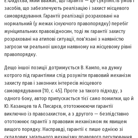
Е.Фадєєва, який вважає, що гарантії — це сукупність умов і
засобів, що забезпечують реалізацію і захист місцевого
самоврядування. Гарантії реалізації розраховані на
нормальний (у межах існуючого правопорядку) перебіг
муніципальних правовідносин, тоді як гарантії захисту
розраховані на атипові ситуації, пов'язані з наявністю
загрози чи реальної шкоди наявному на місцевому рівні
правопорядку.
Дещо іншої позиції дотримується В. Кампо, на думку
котрого під гарантіями слід розуміти правовий механізм
захисту прав і законних інтересів місцевого
самоврядування [10, с. 45]. Проте за такого підходу, з
одного боку, автор припускається тієї само помилки, що й
Ю. Казанцев та А. Писарєв, ототожнюючи гарантії
виключно із правозахистом, а з другого — безпідставно
ототожнює гарантії з правовим механізмом як явищем
вищого порядку. Насправді, гарантії є лише однією зі
складових загального механізму правового регулювання