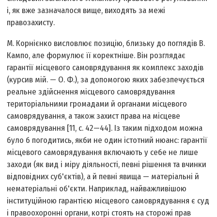
і, як вже зазначалося вище, виходять за межі
правозахисту.
М. Корнієнко висловлює позицію, близьку до поглядів В.
Кампо, але формулює її коректніше. Він розглядає
гарантії місцевого самоврядування як комплекс заходів
(курсив мій. — О. Ф.), за допомогою яких забезпечується
реальне здійснення місцевого самоврядування
територіальними громадами й органами місцевого
самоврядування, а також захист права на місцеве
самоврядування [11, с. 42—44]. Із таким підходом можна
було б погодитись, якби не один істотний нюанс: гарантії
місцевого самоврядування включають у себе не лише
заходи (як вид і міру діяльності, певні рішення та вчинки
відповідних суб'єктів), а й певні явища — матеріальні й
нематеріальні об'єкти. Наприклад, найважливішою
інституційною гарантією місцевого самоврядування є суд
і правоохоронні органи, котрі стоять на сторожі прав