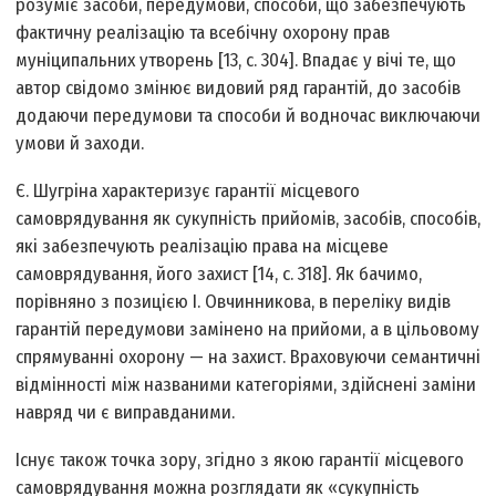
розуміє засоби, передумови, способи, що забезпечують
фактичну реалізацію та всебічну охорону прав
муніципальних утворень [13, с. 304]. Впадає у вічі те, що
автор свідомо змінює видовий ряд гарантій, до засобів
додаючи передумови та способи й водночас виключаючи
умови й заходи.
Є. Шугріна характеризує гарантії місцевого
самоврядування як сукупність прийомів, засобів, способів,
які забезпечують реалізацію права на місцеве
самоврядування, його захист [14, с. 318]. Як бачимо,
порівняно з позицією І. Овчинникова, в переліку видів
гарантій передумови замінено на прийоми, а в цільовому
спрямуванні охорону — на захист. Враховуючи семантичні
відмінності між названими категоріями, здійснені заміни
навряд чи є виправданими.
Існує також точка зору, згідно з якою гарантії місцевого
самоврядування можна розглядати як «сукупність