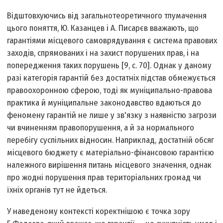
Відштовхуючись від загальнотеоретичного тлумачення
цього поняття, Ю. Казанцев і А. Писарєв вважають, що
гарантіями місцевого самоврядування є система правових
заходів, спрямованих і на захист порушених прав, і на
попередження таких порушень [9, с. 70]. Однак у даному
разі категорія гарантій без достатніх підстав обмежується
правоохоронною сферою, тоді як муніципально-правова
практика й муніципальне законодавство вдаються до
феномену гарантій не лише у зв'язку з наявністю загрози
чи вчиненням правопорушення, а й за нормального
перебігу суспільних відносин. Наприклад, достатній обсяг
місцевого бюджету є матеріально-фінансовою гарантією
належного вирішення питань місцевого значення, однак
про жодні порушення прав територіальних громад чи
їхніх органів тут не йдеться.
У наведеному контексті коректнішою є точка зору