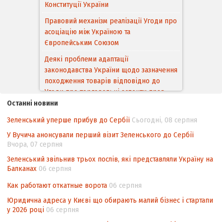
Правовий механізм реалізації Угоди про
асоціацію між Україною та
Європейським Cоюзом
Деякі проблеми адаптації
законодавства України щодо зазначення
походження товарів відповідно до
Угоди про торговельні аспекти прав
інтелектуальної власності (TRIPS) у
контексті євроінтеграції
Останні новини
Аналіз виборчого законодавства щодо
Зеленський уперше прибув до Сербії
Сьогодні, 08 серпня
невизначеності механізму повторного
У Вучича анонсували перший візит Зеленського до Сербії
підрахунку голосів виборців
Вчора, 07 серпня
Інформаційна безпека суспільства
Зеленський звільнив трьох послів, які представляли Україну на
Балканах
06 серпня
Контент-аналіз відображення сенсу
національних інтересів у стратегічних
Как работают откатные ворота
06 серпня
нормативно-правових документах
Юридична адреса у Києві що обирають малий бізнес і стартапи
у 2026 році
06 серпня