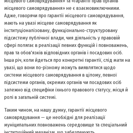
місцевого самоврядування» та «гарантії прав органів
місцевого самоврядування» не є взаємовиключними.
Адже, говорячи про гарантії місцевого самоврядування,
мають на увазі місцеве самоврядування як
інституціоналізовану, функціонально-структуровану
підсистему публічної влади, чия діяльність у правовій
сфері полягає в реалізації певних функцій і повноважень,
прав та обов'язків відповідних органів і посадових осіб.
Інша річ, коли йдеться про конкретні гарантії, слід мати на
увазі, що вони по-різному можуть виявлятися щодо
системи місцевого самоврядування в цілому, певної
підсистеми органів, окремих органів чи посадових осіб
залежно від специфіки їхнього правового статусу, місця й
ролі в загальній системі.
Таким чином, на нашу думку, гарантії місцевого
самоврядування — це необхідні для реалізації
муніципальних повноважень середовище та спеціальний
інституційний механізм, що забезпечують