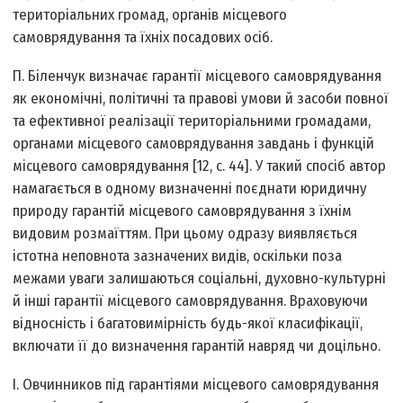
територіальних громад, органів місцевого
самоврядування та їхніх посадових осіб.
П. Біленчук визначає гарантії місцевого самоврядування
як економічні, політичні та правові умови й засоби повної
та ефективної реалізації територіальними громадами,
органами місцевого самоврядування завдань і функцій
місцевого самоврядування [12, с. 44]. У такий спосіб автор
намагається в одному визначенні поєднати юридичну
природу гарантій місцевого самоврядування з їхнім
видовим розмаїттям. При цьому одразу виявляється
істотна неповнота зазначених видів, оскільки поза
межами уваги залишаються соціальні, духовно-культурні
й інші гарантії місцевого самоврядування. Враховуючи
відносність і багатовимірність будь-якої класифікації,
включати її до визначення гарантій навряд чи доцільно.
І. Овчинников під гарантіями місцевого самоврядування