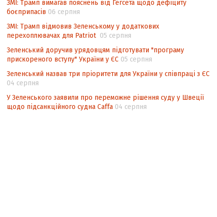
ЗМІ: Трамп вимагав пояснень від Гегсета щодо дефіциту
боєприпасів
06 серпня
ЗМІ: Трамп відмовив Зеленському у додаткових
перехоплювачах для Patriot
05 серпня
Зеленський доручив урядовцям підготувати "програму
прискореного вступу" України у ЄС
05 серпня
Зеленський назвав три пріоритети для України у співпраці з ЄС
04 серпня
У Зеленського заявили про переможне рішення суду у Швеції
щодо підсанкційного судна Caffa
04 серпня