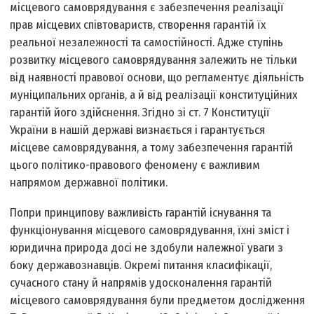
місцевого самоврядування є забезпечення реалізації
прав місцевих співтовариств, створення гарантій їх
реальної незалежності та самостійності. Адже ступінь
розвитку місцевого самоврядування залежить не тільки
від наявності правової основи, що регламентує діяльність
муніципальних органів, а й від реалізації конституційних
гарантій його здійснення. Згідно зі ст. 7 Конституції
України в нашій державі визнається і гарантується
місцеве самоврядування, а тому забезпечення гарантій
цього політико-правового феномену є важливим
напрямом державної політики.
Попри принципову важливість гарантій існування та
функціонування місцевого самоврядування, їхні зміст і
юридична природа досі не здобули належної уваги з
боку державознавців. Окремі питання класифікації,
сучасного стану й напрямів удосконалення гарантій
місцевого самоврядування були предметом дослідження