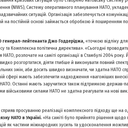
ювання кризових ситуацій було створено натовську Систему 
іщення (NIWS), Систему оперативного планування НАТО, укладе
адзвичайних ситуацій. Організація забезпечується комуніка
й на постійній основі займається обробкою й поширенням по
О генерал-лейтенанта Джо Годдеріджа,
«точкою відліку для
су та Комплексна політична директива». «Сьогодні проводит
АТО, розпочате на саміті організації в Стамбулі 2004 року.
швидко розгортатися, діяти глибше й виконувати повний спект
альних змін, аби досить швидко визначати, чи здатна НАТО сп
вій сфері мають забезпечити надходження «вагоміших внескі
в НАТО. Останні мають заручитися також підтримкою держав-па
ми військовими силами НАТО не здатна реагувати на нові вик
) сприяв просуванню реалізації комплексного підходу ще на 
язку НАТО в Україні.
«На саміті було прийнято рішення щодо
цій як частини міжнародних зусиль та удосконалення можли