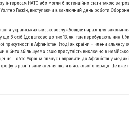
озу інтересам НАТО або могли б потенційно стати такою загро
 Уолтер Гаскін, виступаючи в заключний день роботи Оборон
тані й українських військовослужбовців: наразі для виконанн
 ще 8 осіб (додатково до тих 13, які там перебувають нині). Ук
 присутності в Афганістані (тоді як країни – члени альянсу 
 ми нібито збільшуємо свою присутність виключно в невійськ
ення. Тобто Україна планує направити до Афганістану медиків
трофу в разі її виникнення після військової операції. Це вже 