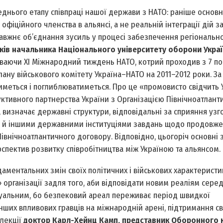
днього етапу співпраці нашої держави з НАТО: раніше основн
фіційного членства в альянсі, а не реальній інтеграції дій з
равжнє об’єднання зусиль у процесі забезпечення регіонально
ків начальника Національного університету оборони Укра
иваючи ХІ Міжнародний тиждень НАТО, котрий проходив з 7 по
ану військового комітету Україна–НАТО на 2011–2012 роки. За
иметься і поглиблюватиметься. Про це «промовисто свідчить 
тивного партнерства України з Організацією Північноатлант
, визначає державні структури, відповідальні за сприяння у
 й іншими державними інституціями завдань щодо продовж
івнічноатлантичного договору. Відповідно, цьогоріч основні
пектив розвитку співробітництва між Україною та альянсом.
ментальних змін своїх політичних і військових характеристи
організації задля того, аби відповідати новим реаліям сере
ктуальним, бо безпековий ареал переживає період швидкої
д інших впливових гравців на міжнародній арені, підтримання с
 лекції
доктор Карл-Хейнц Камп, представник Оборонного 