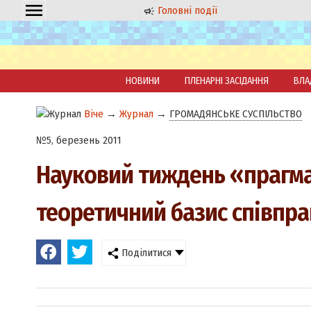
Головні події
НОВИНИ
ПЛЕНАРНІ ЗАСІДАННЯ
ВЛА
Віче
→
Журнал
→
ГРОМАДЯНСЬКЕ СУСПІЛЬСТВО
№5, березень 2011
Науковий тиждень «прагма
теоретичний базис співпра
Поділитися