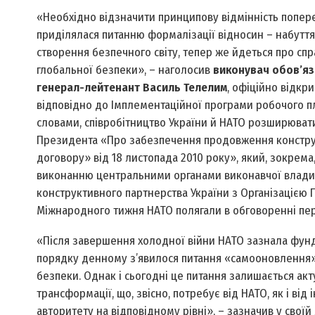
«Необхідно відзначити принципову відмінність попере
приділялася питанню формалізації відносин – набуття о
створення безпечного світу, тепер же йдеться про сп
глобальної безпеки», – наголосив
виконувач обов’яз
генерал-лейтенант Василь Телелим
, офіційно відкр
відповідно до Імплементаційної програми робочого пл
словами, співробітництво України й НАТО розширюват
Президента «Про забезпечення продовження конструк
договору» від 18 листопада 2010 року», який, зокрема
виконанню центральними органами виконавчої влади
конструктивного партнерства України з Організацією П
Міжнародного тижня НАТО полягали в обговоренні перс
«Після завершення холодної війни НАТО зазнала фунда
порядку денному з’явилося питання «самооновлення» 
безпеки. Однак і сьогодні це питання залишається а
трансформації, що, звісно, потребує від НАТО, як і ві
авторитету на відповідному рівні», – зазначив у своїй