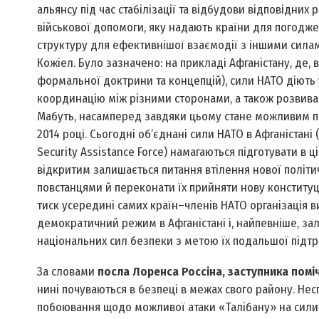
альянсу під час стабілізації та відбудови відповідних
військової допомоги, яку надають країни для погодже
структуру для ефективнішої взаємодії з іншими силам
Кожіел. Було зазначено: на прикладі Афганістану, де,
формальної доктрини та концепцій), сили НАТО діють у
координацію між різними сторонами, а також розвиваю
Мабуть, насамперед завдяки цьому стане можливим пер
2014 році. Сьогодні об’єднані сили НАТО в Афганістані 
Security Assistance Force) намагаються підготувати в 
відкритим залишається питання втілення нової політич
повстанцями й переконати їх прийняти нову конституці
тиск усередині самих країн–членів НАТО організація в
демократичний режим в Афганістані і, найпевніше, зал
національних сил безпеки з метою їх подальшої підтр
За словами
посла Лоренса Россіна, заступника помі
нині почуваються в безпеці в межах свого району. Несп
побоювання щодо можливої атаки «Талібану» на сили 