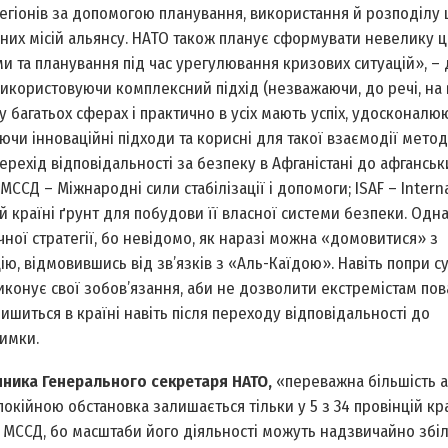
 регіонів за допомогою планування, використання й розподілу ц
них місій альянсу. НАТО також планує сформувати невелику ц
и та планування під час урегулювання кризових ситуацій», –
 використовуючи комплексний підхід (незважаючи, до речі, на 
 багатьох сферах і практично в усіх мають успіх, удосконалю
чи інноваційні підходи та корисні для такої взаємодії метод
ехід відповідальності за безпеку в Афганістані до афганськи
(МССД – Міжнародні сили стабілізації і допомоги; ISAF – Intern
цій країні ґрунт для побудови її власної системи безпеки. Одн
ної стратегії, бо невідомо, як наразі можна «домовитися» з
ю, відмовившись від зв’язків з «Аль-Каїдою». Навіть попри с
иконує свої зобов’язання, аби не дозволити екстремістам по
ишиться в країні навіть після переходу відповідальності до
имки.
чника Генерального секретаря НАТО,
«переважна більшість а
окійною обстановка залишається тільки у 5 з 34 провінцій кр
МССД, бо масштаби його діяльності можуть надзвичайно збіл