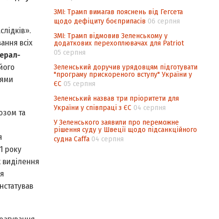
ЗМІ: Трамп вимагав пояснень від Гегсета
щодо дефіциту боєприпасів
06 серпня
слідків».
ЗМІ: Трамп відмовив Зеленському у
ання всіх
додаткових перехоплювачах для Patriot
05 серпня
нерал-
його
Зеленський доручив урядовцям підготувати
"програму прискореного вступу" України у
цями
ЄС
05 серпня
Зеленський назвав три пріоритети для
України у співпраці з ЄС
04 серпня
юзом та
У Зеленського заявили про переможне
рішення суду у Швеції щодо підсанкційного
я
судна Caffa
04 серпня
1 року
ж виділення
ня
нстатував