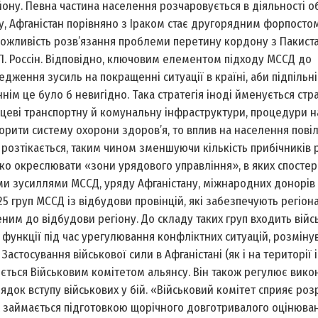
ьйону. Певна частина населення розчаровується в діяльності о
ку, Афганістан порівняно з Іраком стає другорядним форпосто
 можливість розв’язання проблеми перетину кордону з Пакист
 Л. Россін. Відповідно, ключовим елементом підходу МССД до
дження зусиль на покращенні ситуації в країні, аби підпільні
нім це було б невигідно. Така стратегія іноді йменується стр
цеві транспортну й комунальну інфраструктури, процедури 
ворити систему охорони здоров’я, то вплив на населення пові
розтікається, таким чином зменшуючи кількість прибічників
ко окреслювати «зони урядового управління», в яких спостері
ми зусиллями МССД, уряду Афганістану, міжнародних донорів 
 25 груп МССД із відбудови провінцій, які забезпечують регіон
ним до відбудови регіону. До складу таких груп входить війс
функції під час урегулювання конфліктних ситуацій, розміну
астосування військової сили в Афганістані (як і на території 
ється Військовим комітетом альянсу. Він також регулює вико
ядок вступу військових у бій. «Військовий комітет сприяє роз
ож займається підготовкою щорічного довготривалого оцінюван