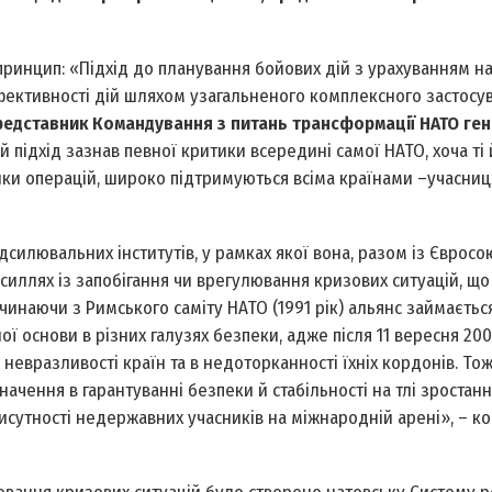
инцип: «Підхід до планування бойових дій з урахуванням на
фективності дій шляхом узагальненого комплексного застосув
редставник Командування з питань трансформації НАТО ге
й підхід зазнав певної критики всередині самої НАТО, хоча ті 
інки операцій, широко підтримуються всіма країнами –учасни
дсилювальних інститутів, у рамках якої вона, разом із Євросо
силлях із запобігання чи врегулювання кризових ситуацій, що
очинаючи з Римського саміту НАТО (1991 рік) альянс займаєтьс
ї основи в різних галузях безпеки, адже після 11 вересня 200
невразливості країн та в недоторканності їхніх кордонів. То
ачення в гарантуванні безпеки й стабільності на тлі зростан
исутності недержавних учасників на міжнародній арені», – ко