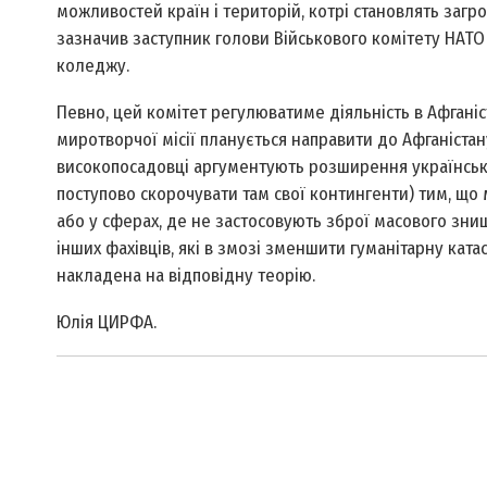
можливостей країн і територій, котрі становлять загр
зазначив заступник голови Військового комітету НАТО
коледжу.
Певно, цей комітет регулюватиме діяльність в Афганіс
миротворчої місії планується направити до Афганістану
високопосадовці аргументують розширення української
поступово скорочувати там свої контингенти) тим, що
або у сферах, де не застосовують зброї масового знищ
інших фахівців, які в змозі зменшити гуманітарну катас
накладена на відповідну теорію.
Юлія ЦИРФА.