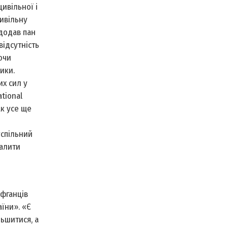
ивільної і
ивільну
 додав пан
відсутність
ючи
ики.
х сил у
ational
ак усе ще
успільний
валити
фганців
аїни». «Є
ьшитися, а