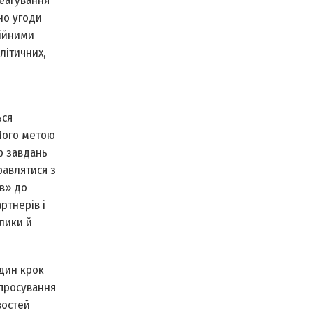
реагування
но угоди
ційними
літичних,
ься
 Його метою
р завдань
равлятися з
в» до
ртнерів і
лики й
один крок
 просування
востей