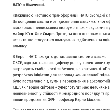
НАТО в Німеччині.
«Важливою частиною трансформації НАТО сьогодні є пр
Ця концепція має на меті досягнення максимальної е
військових і невійськових інструментів», – зауважив
п
майор К’єл-Ове Скаре.
Проте, за його ж словами, таки
аспекти, що стосуються планування, здійснення та оц
альянсу.
В Європі НАТО входить до так званої системи взаємопі
ОБСЄ, відіграє свою специфічну роль у колективних зу
загрожують стабільності та безпеці на континенті. «П
розробкою ініціатив для запровадження певної спільно
було поставлено під сумнів переконання в абсолютній 
США як першої світової «суперпотуги» має неабияке зн
невпевненості у стійкості міжнародного порядку та пр
інший представник ФРН професор Карло Масала.