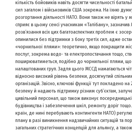
кількість бойовиків навіть досягти чисельності батал
сил загалом і військовиків США зокрема. На їхню дум
розгортання діяльності НАТО. Вони також не вірять у
сприяє в цьому сенсі учасникам «Талібану», зазначив
розв’язання всіх цих багатоаспектних проблем є зосере
опинилися без підтримки з боку третіх сил, адже остан
«чорнильної плями»: теоретично, якщо покращити міс
послуг, зокрема водо- та електропостачання тощо, ст
поширюватиметься, подібно до чорнильної плями, що 
налаштованих груп. Задля цього МССД намагаються чіт
відносно високий рівень безпеки, досягнутий спільни
організацій. Звісно, ключові функції тут покладено на
безпеку й надають підтримку різним суб’єктам, залуче
цивільний персонал, що також виконує посередницькі 
будівництва і забезпечення шкіл, ремонту доріг тощо. З
країн, де нині перебувають контингенти НАТО) регулю
плану в разі виникнення надзвичайних ситуацій та пор
загальних стратегічних концепцій для альянсу, а так