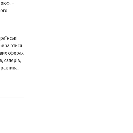
зою», –
ного
я
раїнські
збираються
ових сферах
, саперів,
практика,