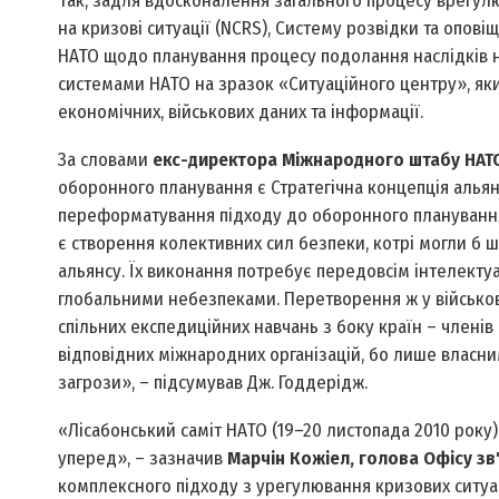
Так, задля вдосконалення загального процесу врегул
на кризові ситуації (NCRS), Систему розвідки та опов
НАТО щодо планування процесу подолання наслідків н
системами НАТО на зразок «Ситуаційного центру», яки
економічних, військових даних та інформації.
За словами
екс-директора Міжнародного штабу НАТ
оборонного планування є Стратегічна концепція альян
переформатування підходу до оборонного планування Н
є створення колективних сил безпеки, котрі могли б 
альянсу. Їх виконання потребує передовсім інтелекту
глобальними небезпеками. Перетворення ж у військо
спільних експедиційних навчань з боку країн – члені
відповідних міжнародних організацій, бо лише власни
загрози», – підсумував Дж. Годдерідж.
«Лісабонський саміт НАТО (19–20 листопада 2010 року
уперед», – зазначив
Марчін Кожіел, голова Офісу зв'
комплексного підходу з урегулювання кризових ситуа