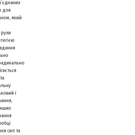
б’єднаних
м для
аном, який
 рухи
атегією
надання
льно
 радикально
гається
та
альну
ьковий і
вання,
інших
нання
робці
ня сил та