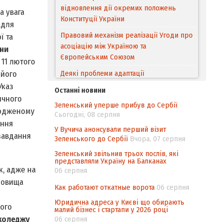
відновлення дії окремих положень
а увага
Конституції України
адля
Правовий механізм реалізації Угоди про
ї та
асоціацію між Україною та
їни
Європейським Cоюзом
 11 лютого
Деякі проблеми адаптації
 його
законодавства України щодо зазначення
Указ
Останні новини
походження товарів відповідно до
ичного
Зеленський уперше прибув до Сербії
Угоди про торговельні аспекти прав
згодженому
Сьогодні, 08 серпня
інтелектуальної власності (TRIPS) у
ення
контексті євроінтеграції
У Вучича анонсували перший візит
 завдання
Зеленського до Сербії
Вчора, 07 серпня
Аналіз виборчого законодавства щодо
Зеленський звільнив трьох послів, які
невизначеності механізму повторного
представляли Україну на Балканах
підрахунку голосів виборців
к, адже на
06 серпня
довища
Інформаційна безпека суспільства
Как работают откатные ворота
06 серпня
Юридична адреса у Києві що обирають
вого
малий бізнес і стартапи у 2026 році
коледжу
06 серпня