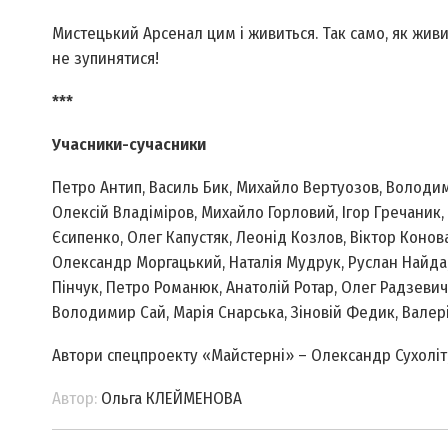
Мистецький Арсенал цим і живиться. Так само, як жи
не зупинятися!
***
Учасники-сучасники
Петро Антип, Василь Бик, Михайло Вертуозов, Володи
Олексій Владіміров, Михайло Горловий, Ігор Гречани
Єсипенко, Олег Капустяк, Леонід Козлов, Віктор Конов
Олександр Моргацький, Наталія Мудрук, Руслан Найда
Пінчук, Петро Романюк, Анатолій Ротар, Олег Радзеви
Володимир Сай, Марія Снарська, Зіновій Федик, Валері
Автори спецпроекту «Майстерні» – Олександр Сухоліт,
Автор:
Ольга КЛЕЙМЕНОВА