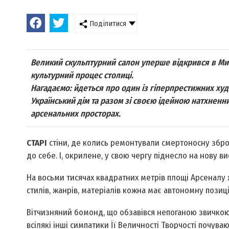
Поділитися
Великий скульптурний салон уперше відкрився в Мис
культурний процес столиці.
Нагадаємо: йдеться про один із гіперпрестижних худ
Український дім та разом зі своєю ідейною натхне
арсенальних просторах.
СТАРІ
стіни, де колись ремонтували смертоносну збро
до себе. І, окрилене, у свою чергу піднесло на нову в
На восьми тисячах квадратних метрів площі Арсеналу 
стилів, жанрів, матеріалів кожна має автономну позиц
Вітчизняний бомонд, що обзавівся непоганою звичкою 
всілякі інші симпатики Її Величності Творчості почува