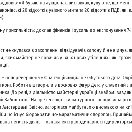
ідповів: «Я буваю на аукціонах, виставках, купую те, що мені
конівські 20 відсотків увізного мита та 20 відсотків ПДВ, які 
).
у прихильність: доклав фінансів і зусиль до експонування 74
т не скупався в захопленні відвідувачів салону й не відчув, я
, яких майстер не побачив у їхніх нових утіленнях і які трохи
ції.
 – неперевершена «Юна танцівниця» незабутнього Дега. Окрім
і коні. Роботи відтворили з воскових фігур Дега у славетній л
ика. До речі, з діяльністю майстерні українці знайомі завдяк
ї Заболотної. На презентації скульптурного салону вона розп
в Амстердамі. Звісно, загорілася майбутньою виставкою на ки
ії ніби не існує бюрократично-маразматичних перепон. Принайм
авана легкість діянь – ознака екстраординарності директорсь