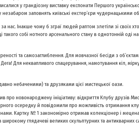
писалися у грандіозну виставку експонати Першого українськ
кту незабаром заповнять київські екстер’єри чудернацькими об
а нас. Інакше чому б зграї людей раптом злетіли зі своїх хто
і такого собі нотного арсенального стану в однотонній оді на
ажуреності та самозаглиблення. Для мовчазної бесіди з об’єкта
ід Дега! Для неквапливого спацерування, намотування кіл, мірк
ом давно небаченими) та друзяками цієї мистецької оази.
ив про новонароджену ініціативу: відкриття Клубу друзів Ми
урного осередку й повідомили про можливість отримання кл
нами. Картку № 1 закономірно отримав колекціонер і мецена
ав широкому глядачеві великих скульптурних та антикварних с