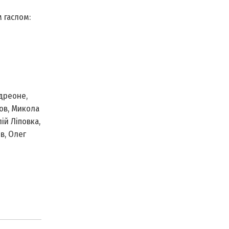
 гаслом:
дреоне,
ов, Микола
ій Ліповка,
в, Олег