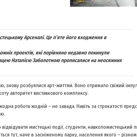
тецькому Арсеналі. Це п’яте його входження в
ожніх проектів, які порівняно недавно покинули
нницею Наталією Заболотною прописалися на неосяжних
ю, знову розбуялися арт-життям. Воно отримало свіжий імпул
исоту авторитет виставкового комплексу.
жодна робота жодній – не завада. Навіть за строкатості пред
ію.
відвідувати мистецькі події, студенти, навколомистецький л
ються тут, наче в засніженому парку, населення якого – різном