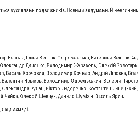
виться зусиллями подвижників. Новими задумами. Й невпинним
мир Вештак, Ірина Вештак-Остроменська, Катерина Вештак-Ан
к, Олександр Дяченко, Володимир Журавель, Олексій Золотарь
ал, Василь Корчовий, Володимир Кочмар, Андрій Ліповка, Вітал
, Валентин Новіков, Володимир Одрехівський, Валерій Пирого
ч, Олександра Рубан, Віктор Сидоренко, Костянтин Cиницький,
й Чайка, Олексій Шевчук, Данило Шуміхін, Василь Ярич.
 Саїд Ахмаді.