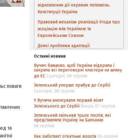
відновлення дії окремих положень
Конституції України
Правовий механізм реалізації Угоди про
асоціацію між Україною та
Європейським Cоюзом
Деякі проблеми адаптації
законодавства України щодо зазначення
Останні новини
походження товарів відповідно до
Вучич: бажаємо, щоб Україна відкрила і
Угоди про торговельні аспекти прав
закрила всі переговорні кластери на шляху
інтелектуальної власності (TRIPS) у
до ЄС
Сьогодні, 08 серпня
контексті євроінтеграції
Зеленський уперше прибув до Сербії
ьс поваги
Аналіз виборчого законодавства щодо
Сьогодні, 08 серпня
невизначеності механізму повторного
У Вучича анонсували перший візит
підрахунку голосів виборців
Зеленського до Сербії
Вчора, 07 серпня
ставлених
Інформаційна безпека суспільства
Зеленський звільнив трьох послів, які
представляли Україну на Балканах
06 серпня
юд та
анітні
Как работают откатные ворота
06 серпня