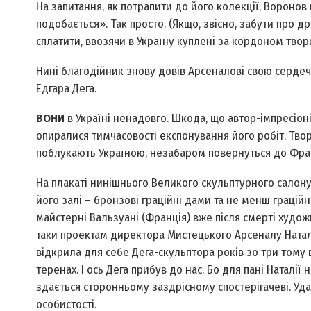
На запитання, як потрапити до його колекції, Воронов в
подобається». Так просто. (Якщо, звісно, забути про дра
сплатити, ввозячи в Україну куплені за кордоном твори
Нині благодійник знову довів Арсеналові свою сердечн
Едгара Дега.
ВОНИ
в Україні ненадовго. Шкода, що автор-імпресіоніс
опиралися тимчасовості експонування його робіт. Твори
поблукають Україною, незабаром повернуться до Фран
На плакаті нинішнього Великого скульптурного салону
його залі – бронзові граційні дами та не менш граційн
майстерні Вальзуані (Франція) вже після смерті художн
таки проектам директора Мистецького Арсеналу Наталі
відкрила для себе Дега-скульптора років зо три тому 
теренах. І ось Дега прибув до нас. Бо для пані Натал
здається сторонньому заздрісному спостерігачеві. Уд
особистості.