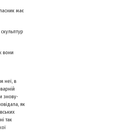
власник має
 скульптур
к вони
 неї, в
иварній
и знову-
овідала, як
ївських
ні так
кої