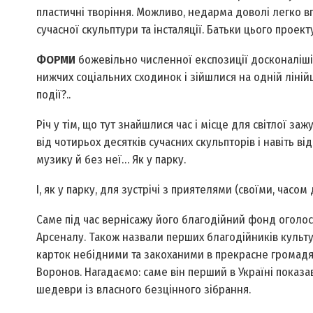
пластичні творіння. Можливо, недарма доволі легко в
сучасної скульптури та інсталяції. Батьки цього прое
ФОРМИ
божевільно численної експозиції досконаліші з
нижчих соціальних сходинок і зійшлися на одній лінійц
події?..
Річ у тім, що тут знайшлися час і місце для світлої з
від чотирьох десятків сучасних скульпторів і навіть в
музику й без неї… Як у парку.
І, як у парку, для зустрічі з приятелями (своїми, час
Саме під час вернісажу його благодійний фонд оголос
Арсеналу. Також назвали перших благодійників культ
карток небідними та закоханими в прекрасне громадя
Воронов. Нагадаємо: саме він перший в Україні показ
шедеври із власного безцінного зібрання.