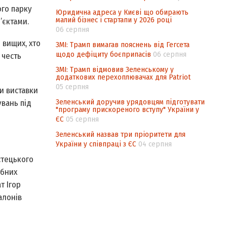
ого парку
Юридична адреса у Києві що обирають
малий бізнес і стартапи у 2026 році
’єктами.
06 серпня
 вищих, хто
ЗМІ: Трамп вимагав пояснень від Гегсета
щодо дефіциту боєприпасів
06 серпня
 честь
ЗМІ: Трамп відмовив Зеленському у
додаткових перехоплювачах для Patriot
05 серпня
ми виставки
Зеленський доручив урядовцям підготувати
увань під
"програму прискореного вступу" України у
ЄС
05 серпня
Зеленський назвав три пріоритети для
України у співпраці з ЄС
04 серпня
стецького
убних
т Ігор
алонів