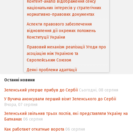
Контент-аналіз відображення сенсу
національних інтересів у стратегічних
нормативно-правових документах
Аспекти правового забезпечення
відновлення дії окремих положень
Конституції України
Правовий механізм реалізації Угоди про
асоціацію між Україною та
Європейським Cоюзом
Деякі проблеми адаптації
законодавства України щодо зазначення
Останні новини
походження товарів відповідно до
Угоди про торговельні аспекти прав
Зеленський уперше прибув до Сербії
Сьогодні, 08 серпня
інтелектуальної власності (TRIPS) у
У Вучича анонсували перший візит Зеленського до Сербії
контексті євроінтеграції
Вчора, 07 серпня
Аналіз виборчого законодавства щодо
Зеленський звільнив трьох послів, які представляли Україну на
невизначеності механізму повторного
Балканах
06 серпня
підрахунку голосів виборців
Как работают откатные ворота
06 серпня