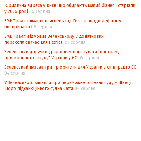
Інформаційна безпека суспільства
Юридична адреса у Києві що обирають малий бізнес і стартапи
у 2026 році
06 серпня
ЗМІ: Трамп вимагав пояснень від Гегсета щодо дефіциту
боєприпасів
06 серпня
ЗМІ: Трамп відмовив Зеленському у додаткових
перехоплювачах для Patriot
05 серпня
Зеленський доручив урядовцям підготувати "програму
прискореного вступу" України у ЄС
05 серпня
Зеленський назвав три пріоритети для України у співпраці з ЄС
04 серпня
У Зеленського заявили про переможне рішення суду у Швеції
щодо підсанкційного судна Caffa
04 серпня