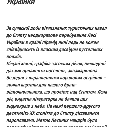
Українки
За сучасної доби вітчизняних туристичних навал
до Єгипту неодноразове перебування Лесі
Українки в країні пірамід нині ледь не кожен
співвідносить із власним досвідом пустельних
вояжів.
Піщані хвилі, графіка засохлих річок, викладені
дахами орнаменти поселень, аквамаринова
безодня з вкрапленнями коралових острівців –
звичні картини для нашого брата-
відпочивальника, що пролітає над Єгиптом. Ясна
річ, видатна літераторка не бачила цих
виднокраїв з неба. На межі першого-другого
десятиліть ХХ століття до Єгипту діставалися
пароплавами. Метою Лесиних мандрів було