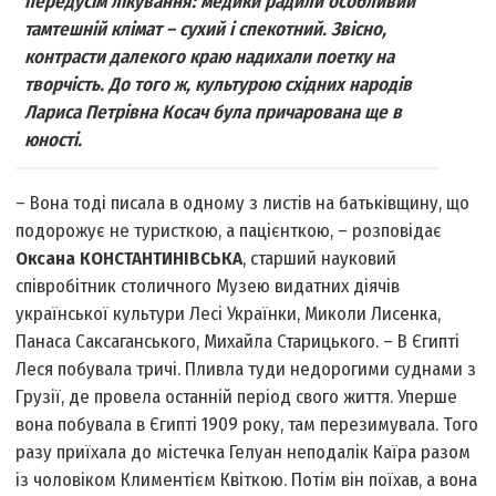
передусім лікування: медики радили особливий
тамтешній клімат – сухий і спекотний. Звісно,
контрасти далекого краю надихали поетку на
творчість. До того ж, культурою східних народів
Лариса Петрівна Косач була причарована ще в
юності.
– Вона тоді писала в одному з листів на батьківщину, що
подорожує не туристкою, а пацієнткою, – розповідає
Оксана КОНСТАНТИНІВСЬКА
, старший науковий
співробітник столичного Музею видатних діячів
української культури Лесі Українки, Миколи Лисенка,
Панаса Саксаганського, Михайла Старицького. – В Єгипті
Леся побувала тричі. Пливла туди недорогими суднами з
Грузії, де провела останній період свого життя. Уперше
вона побувала в Єгипті 1909 року, там перезимувала. Того
разу приїхала до містечка Гелуан неподалік Каїра разом
із чоловіком Климентієм Квіткою. Потім він поїхав, а вона