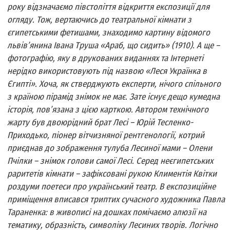
року відзначаємо півстоліття відкриття експозиції для
огляду. Тож, вертаючись до театральної кімнати з
єгипетськими фетишами, знаходимо картину відомого
львів’янина Івана Труша «Араб, що сидить» (1910). А ще –
фотографію, яку в друкованих виданнях та Інтернеті
нерідко використовують під назвою «Леся Українка в
Єгипті». Хоча, як стверджують експерти, нічого спільного
з країною пірамід знімок не має. Зате існує дещо кумедна
історія, пов’язана з цією карткою. Автором технічного
жарту був двоюрідний брат Лесі – Юрій Тесленко-
Приходько, піонер вітчизняної рентгенології, котрий
приєднав до зображення тулуба Лесиної мами – Олени
Пчілки – знімок голови самої Лесі. Серед неєгипетських
раритетів кімнати – зафіксовані рукою Климентія Квітки
роздуми поетеси про український театр. В експозиційне
приміщення вписався триптих сучасного художника Павла
Тараненка: в живописі на дошках помічаємо алюзії на
тематику, образність, символіку Лесиних творів. Логічно