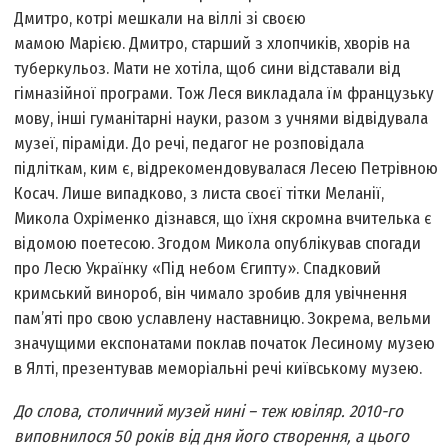
Дмитро, котрі мешкали на віллі зі своєю
мамою Марією. Дмитро, старший з хлопчиків, хворів на
туберкульоз. Мати не хотіла, щоб сини відставали від
гімназійної програми. Тож Леся викладала їм французьку
мову, інші гуманітарні науки, разом з учнями відвідувала
музеї, піраміди. До речі, педагог не розповідала
підліткам, ким є, відрекомендовувалася Лесею Петрівною
Косач. Лише випадково, з листа своєї тітки Меланії,
Микола Охріменко дізнався, що їхня скромна вчителька є
відомою поетесою. Згодом Микола опублікував спогади
про Лесю Українку «Під небом Єгипту». Спадковий
кримський винороб, він чимало зробив для увічнення
пам’яті про свою уславлену наставницю. Зокрема, вельми
значущими експонатами поклав початок Лесиному музею
в Ялті, презентував меморіальні речі київському музею.
До слова, столичний музей нині – теж ювіляр. 2010-го
виповнилося 50 років від дня його створення, а цього