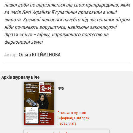
нашої доби не відрізняється від своїх прапрародичів, яких
за часів Лесі Українки її сучасники привозили в наші
широти. Кремові пелюстки начебто під пустельним вітром
ніби починають ворушитися, навіюючи заколисуючі
фрази «Сну» – віршу, народженого поетесою на
фараоновій землі.
Автор:
Ольга КЛЕЙМЕНОВА
Архів журналу Віче
№8
Реклама в журналі
Інформація авторам
Передплата