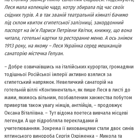
Леся мала колекцію чадр, котру збирала під час своїх
східних турів. А в так званій театральній кімнаті бачимо
під склом квиток єгипетської залізниці, закордонний
паспорт на ім’я Лариси Петрівни Квітки, книжку, що вона
читала, готельні картки та ресторанне меню. А ось знімок
1913 року, на якому – Леся Українка серед мешканців
санаторію містечка Гелуан.
– Добре озвичаївшись на італійських курортах, громадяни
тодішньої Російської імперії активно взялися за
єгипетський напрямок. Невеличкий санаторій на
готельній віллі «Континенталь», як пише Леся в листі до
мами, якимось вільним, позбавленим ханжества побутом
привертав також увагу німців, англійців, – продовжує
Оксана Віталіївна. – Тут відома поетеса вивчала місцеві
легенди. А ще підробляла перекладами й
учителюванням. Зокрема її вихованцями стали двоє синів
ялтинського винороба Сергія Охріменка – Микола та