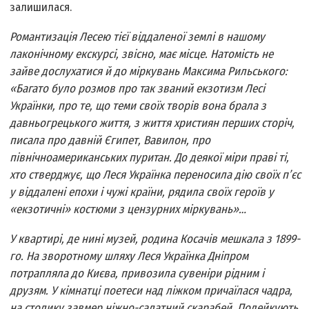
залишилася.
Романтизація Лесею тієї віддаленої землі в нашому
лаконічному екскурсі, звісно, має місце. Натомість не
зайве дослухатися й до міркувань Максима Рильського:
«Багато було розмов про так званий екзотизм Лесі
Українки, про те, що теми своїх творів вона брала з
давньогрецького життя, з життя християн перших сторіч,
писала про давній Єгипет, Вавилон, про
північноамериканських пуритан. До деякої міри праві ті,
хто стверджує, що Леся Українка переносила дію своїх п’єс
у віддалені епохи і чужі країни, рядила своїх героїв у
«екзотичні» костюми з цензурних міркувань»…
У квартирі, де нині музей, родина Косачів мешкала з 1899-
го. На зворотному шляху Леся Українка Дніпром
потрапляла до Києва, привозила сувеніри рідним і
друзям. У кімнатці поетеси над ліжком причаїлася чадра,
на столику завмер ніжно-салатний скарабей. Подейкують,