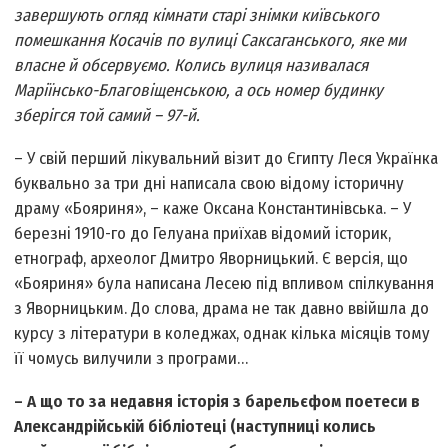
завершують огляд кімнати старі знімки київського
помешкання Косачів по вулиці Саксаганського, яке ми
власне й обсервуємо. Колись вулиця називалася
Маріїнсько-Благовіщенською, а ось номер будинку
зберігся той самий – 97-й.
– У свій перший лікувальний візит до Єгипту Леся Українка
буквально за три дні написала свою відому історичну
драму «Бояриня», – каже Оксана Константинівська. – У
березні 1910-го до Гелуана приїхав відомий історик,
етнограф, археолог Дмитро Яворницький. Є версія, що
«Бояриня» була написана Лесею під впливом спілкування
з Яворницьким. До слова, драма не так давно ввійшла до
курсу з літератури в коледжах, однак кілька місяців тому
її чомусь вилучили з програми…
– А що то за недавня історія з барельєфом поетеси в
Александрійській бібліотеці (наступниці колись