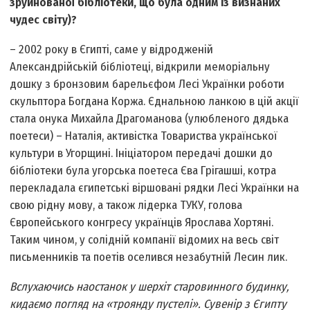
зруйнованої бібліотеки, що була одним із визнаних
чудес світу)?
– 2002 року в Єгипті, саме у відродженій
Александрійській бібліотеці, відкрили меморіальну
дошку з бронзовим барельєфом Лесі Українки роботи
скульптора Богдана Коржа. Єднальною ланкою в цій акції
стала онука Михайла Драгоманова (улюбленого дядька
поетеси) – Наталія, активістка Товариства української
культури в Угорщині. Ініціатором передачі дошки до
бібліотеки була угорська поетеса Єва Грігашші, котра
перекладала єгипетські віршовані рядки Лесі Українки на
свою рідну мову, а також лідерка ТУКУ, голова
Європейського конгресу українців Ярослава Хортяні.
Таким чином, у солідній компанії відомих на весь світ
письменників та поетів оселився незабутній Лесин лик.
Вслухаючись наостанок у шерхіт старовинного будинку,
кидаємо погляд на «троянду пустелі». Сувенір з Єгипту