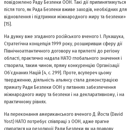
повідомлено Раду Безпеки ООН. Такі дії припинятимуться
після того, як Рада Безпеки вживе заходів, необхідних для
відновлення і підтримки міжнародного миру та безпеки»
[15].
На думку вже згаданого російського вченого І. Лукашука,
Стратегічна концепція 1999 року, розширивши сферу дії
Північноатлантичного договору на прилеглі до регіону
області, практично надала НАТО глобального значення і
створила, таким чином, пряму конкуренцію Організації
Об’єднаних Націй [4, c. 299]. Проте, всупереч цьому
твердженню, діяльність альянсу стала демонстрацією
примату Ради Безпеки ООН у питаннях забезпечення
міжнародного миру та безпеки і на декларативному, і на
практичному рівнях.
На переконання американського вченого Д. Йоста (David
Yost) НАТО потребує співпраці з ООН, адже прагне
спиратися на резолюції Ради Безпеки як на правову