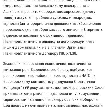
(миротворчі місії на Балканському півострові та в
Афганістані, розвиток Середземноморського діалогу
тощо), і актуальні проблеми сучасних міжнародних
відносин (антитерористична діяльність та забезпечення
нерозповсюдження зброї масового знищення), сприяють
одночасно посиленню ефективності діяльності
Північноатлантичного альянсу та його порозуміння з
іншим державами, які не є членами Організації
Північноатлантичного договору [18, p. 128].
Зважаючи на зростання економічної, політичної та
військової ролі Європейського Союзу, відбувається
розширення та поглиблення його відносин з НАТО на
Європейському континенті: у згадуваній Стратегічній
концепції 1999 року зазначається, що Європейський Союз
прийняв важливі рішення і дав новий імпульс зусиллям,
спрямованим на зміцнення виміру безпеки й оборони.
Цей процес, маючи вплив на альянс загалом, має охопити