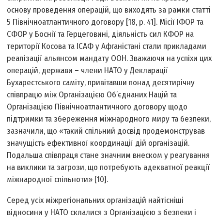
основу проведення операцій, що виходять за рамки статті
5 Північноатлантичного договору [18, p. 41]. Місії ІФОР та
СФОР у Боснії та Герцеговині, діяльність сил КФОР на
території Косова та ІСАФ у Афганістані стали прикладами
реалізації альянсом мандату ООН. Зважаючи на успіхи цих
операцій, держави – члени НАТО у Декларації
Бухарестського саміту, привітавши понад десятирічну
співпрацю між Організацією Об’єднаних Націй та
Організацією Північноатлантичного договору щодо
підтримки та збереження міжнародного миру та безпеки,
зазначили, що «такий спільний досвід продемонстрував
значущість ефективної координації дій організацій.
Подальша співпраця стане значним внеском у реагування
на виклики та загрози, що потребують адекватної реакції
міжнародної спільноти» [10].
Серед усіх міжрегіональних організацій найтісніші
відносини у НАТО склалися з Організацією з безпеки і