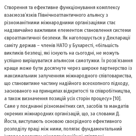
Створення та ефективне функціонування комплексу
взаємозв’язків Північноатлантичного альянсу з
різноманітними міжнародними організаціями стає
надзвичайно важливим елементом становлення системи
євроатлантичної безпеки. Як наголошується у Декларації
саміту держав – членів НАТО у Бухаресті, «більшість
викликів безпеці, які існують на сьогодні, не можуть
успішно вирішуватися альянсом самотужки. Їх розв’язання
краще може бути досягнуте через широке партнерство із
максимальним залученням міжнародного співтовариства,
що становитиме частину надійного всеохопного підходу,
заснованого на принципах відкритості та співробітництва,
а також визначення позицій усіх сторін процесу» [10].
Саме у поєднанні різноманітних сил, засобів та мандатів
окремих міжнародних організацій, що, за словами Д.
Йоста, виступають основою своєрідного ефективного
розподілу праці між ними, полягає фундаментальний