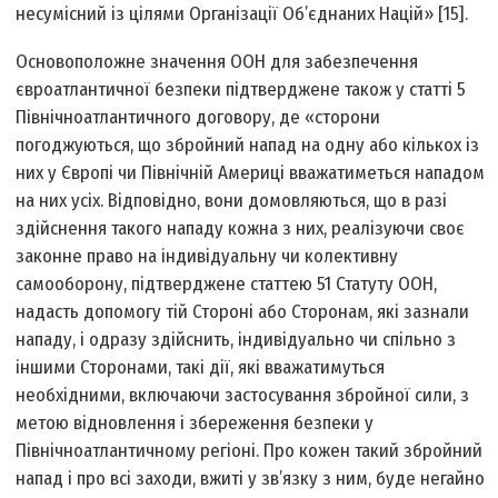
несумісний із цілями Організації Об’єднаних Націй» [15].
Основоположне значення ООН для забезпечення
євроатлантичної безпеки підтверджене також у статті 5
Північноатлантичного договору, де «сторони
погоджуються, що збройний напад на одну або кількох із
них у Європі чи Північній Америці вважатиметься нападом
на них усіх. Відповідно, вони домовляються, що в разі
здійснення такого нападу кожна з них, реалізуючи своє
законне право на індивідуальну чи колективну
самооборону, підтверджене статтею 51 Статуту ООН,
надасть допомогу тій Стороні або Сторонам, які зазнали
нападу, і одразу здійснить, індивідуально чи спільно з
іншими Сторонами, такі дії, які вважатимуться
необхідними, включаючи застосування збройної сили, з
метою відновлення і збереження безпеки у
Північноатлантичному регіоні. Про кожен такий збройний
напад і про всі заходи, вжиті у зв’язку з ним, буде негайно