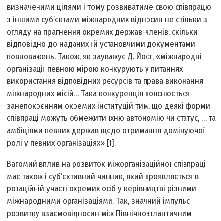
визначеними цілями і тому розвиватиме свою співпрацю
з іншими суб’єктами міжнародних відносин не стільки з
огляду на прагнення окремих держав-членів, скільки
відповідно до наданих їй установчими документами
повноважень. Також, як зауважує Д. Йост, «міжнародні
організації певною мірою конкурують у питаннях
використання відповідних ресурсів та права виконання
міжнародних місій… Така конкуренція пояснюється
занепокоєнням окремих інституцій тим, що деякі форми
співпраці можуть обмежити їхню автономію чи статус, … та
амбіціями певних держав щодо отримання домінуючої
ролі у певних організаціях» [1].
Вагомий вплив на розвиток міжорганізаційної співпраці
має також і суб’єктивний чинник, який проявляється в
ротаційній участі окремих осіб у керівництві різними
міжнародними організаціями. Так, значний імпульс
розвитку взаємовідносин між Північноатлантичним