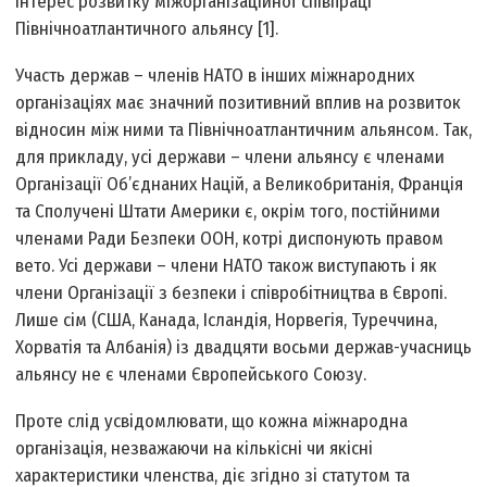
інтерес розвитку міжорганізаційної співпраці
Північноатлантичного альянсу [1].
Участь держав – членів НАТО в інших міжнародних
організаціях має значний позитивний вплив на розвиток
відносин між ними та Північноатлантичним альянсом. Так,
для прикладу, усі держави – члени альянсу є членами
Організації Об’єднаних Націй, а Великобританія, Франція
та Сполучені Штати Америки є, окрім того, постійними
членами Ради Безпеки ООН, котрі диспонують правом
вето. Усі держави – члени НАТО також виступають і як
члени Організації з безпеки і співробітництва в Європі.
Лише сім (США, Канада, Ісландія, Норвегія, Туреччина,
Хорватія та Албанія) із двадцяти восьми держав-учасниць
альянсу не є членами Європейського Союзу.
Проте слід усвідомлювати, що кожна міжнародна
організація, незважаючи на кількісні чи якісні
характеристики членства, діє згідно зі статутом та