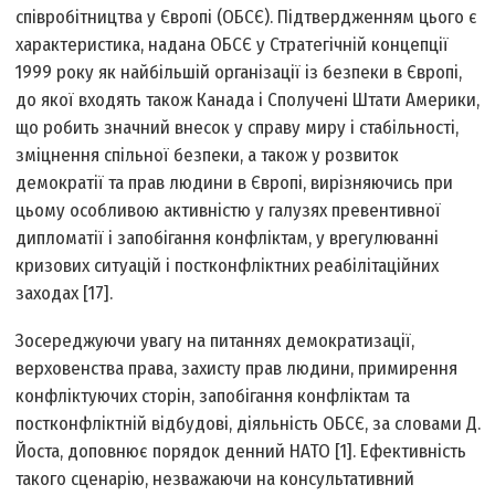
співробітництва у Європі (ОБСЄ). Підтвердженням цього є
характеристика, надана ОБСЄ у Стратегічній концепції
1999 року як найбільшій організації із безпеки в Європі,
до якої входять також Канада і Сполучені Штати Америки,
що робить значний внесок у справу миру і стабільності,
зміцнення спільної безпеки, а також у розвиток
демократії та прав людини в Європі, вирізняючись при
цьому особливою активністю у галузях превентивної
дипломатії і запобігання конфліктам, у врегулюванні
кризових ситуацій і постконфліктних реабілітаційних
заходах [17].
Зосереджуючи увагу на питаннях демократизації,
верховенства права, захисту прав людини, примирення
конфліктуючих сторін, запобігання конфліктам та
постконфліктній відбудові, діяльність ОБСЄ, за словами Д.
Йоста, доповнює порядок денний НАТО [1]. Ефективність
такого сценарію, незважаючи на консультативний