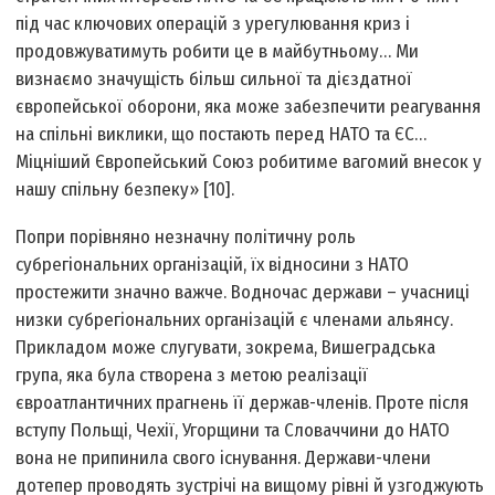
під час ключових операцій з урегулювання криз і
продовжуватимуть робити це в майбутньому… Ми
визнаємо значущість більш сильної та дієздатної
європейської оборони, яка може забезпечити реагування
на спільні виклики, що постають перед НАТО та ЄС…
Міцніший Європейський Союз робитиме вагомий внесок у
нашу спільну безпеку» [10].
Попри порівняно незначну політичну роль
субрегіональних організацій, їх відносини з НАТО
простежити значно важче. Водночас держави – учасниці
низки субрегіональних організацій є членами альянсу.
Прикладом може слугувати, зокрема, Вишеградська
група, яка була створена з метою реалізації
євроатлантичних прагнень її держав-членів. Проте після
вступу Польщі, Чехії, Угорщини та Словаччини до НАТО
вона не припинила свого існування. Держави-члени
дотепер проводять зустрічі на вищому рівні й узгоджують