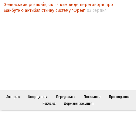
Зеленський розповів, як і з ким веде переговори про
майбутню антибалістичну систему "Фрея"
03 серпня
Авторам
Координати
Передплата
Посилання
Про видання
Реклама
Державні закупівлі
Слідкуйте за "Віче" у соціальних мережах