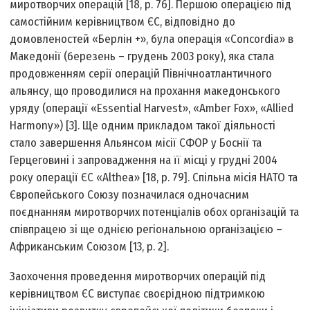
миротворчих операцій [18, p. 76]. Першою операцією під
самостійним керівництвом ЄС, відповідно до
домовленостей «Берлін +», була операція «Concordia» в
Македонії (березень – грудень 2003 року), яка стала
продовженням серії операцій Північноатлантичного
альянсу, що проводилися на прохання македонського
уряду (операції «Essential Harvest», «Amber Fox», «Allied
Harmony») [3]. Ще одним прикладом такої діяльності
стало завершення Альянсом місії СФОР у Боснії та
Герцеговині і запровадження на її місці у грудні 2004
року операції ЄС «Althea» [18, p. 79]. Спільна місія НАТО та
Європейського Союзу позначилася одночасним
поєднанням миротворчих потенціалів обох організацій та
співпрацею зі ще однією регіональною організацією –
Африканським Союзом [13, p. 2].
Заохочення проведення миротворчих операцій під
керівництвом ЄС виступає своєрідною підтримкою