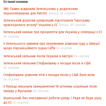
контексті євроінтеграції
Останні новини
ЗМІ: Трамп відмовив Зеленському у додаткових
Аналіз виборчого законодавства щодо
перехоплювачах для Patriot
Вчора, 05 серпня
невизначеності механізму повторного
підрахунку голосів виборців
Зеленський доручив урядовцям підготувати "програму
прискореного вступу" України у ЄС
Вчора, 05 серпня
Інформаційна безпека суспільства
Зеленський назвав три пріоритети для України у співпраці з ЄС
Контент-аналіз відображення сенсу
04 серпня
національних інтересів у стратегічних
У Зеленського заявили про переможне рішення суду у Швеції
нормативно-правових документах
щодо підсанкційного судна Caffa
04 серпня
Зеленський звільнив посла України в Австрії
04 серпня
Зеленський звільнив Стефанішину з посади посла в США
04 серпня
Стефанішина: рішення піти з посади посла у США було моїм
04 серпня
У Польщі висунули звинувачення 18-річному українцю після
нападу у Вроцлаві
03 серпня
Корецький: без злагодженої роботи уряду і Ради не буде руху
до ЄС
03 серпня