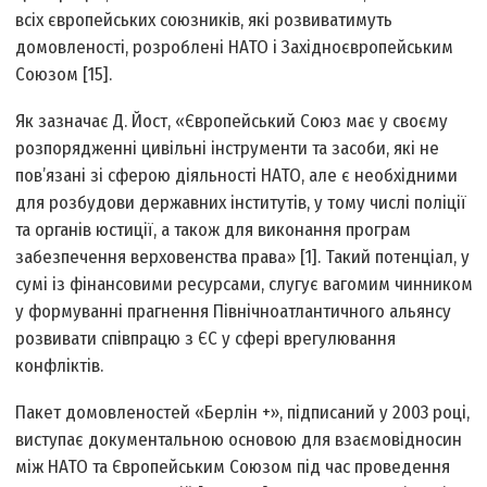
всіх європейських союзників, які розвиватимуть
домовленості, розроблені НАТО і Західноєвропейським
Союзом [15].
Як зазначає Д. Йост, «Європейський Союз має у своєму
розпорядженні цивільні інструменти та засоби, які не
пов’язані зі сферою діяльності НАТО, але є необхідними
для розбудови державних інститутів, у тому числі поліції
та органів юстиції, а також для виконання програм
забезпечення верховенства права» [1]. Такий потенціал, у
сумі із фінансовими ресурсами, слугує вагомим чинником
у формуванні прагнення Північноатлантичного альянсу
розвивати співпрацю з ЄС у сфері врегулювання
конфліктів.
Пакет домовленостей «Берлін +», підписаний у 2003 році,
виступає документальною основою для взаємовідносин
між НАТО та Європейським Союзом під час проведення