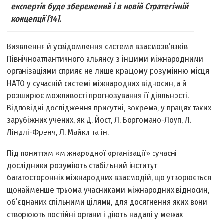
експертів буде збережений і в новій Стратегічній
концепції [14].
Виявлення й усвідомлення системи взаємозв’язків
Північноатлантичного альянсу з іншими міжнародними
організаціями сприяє не лише кращому розумінню місця
НАТО у сучасній системі міжнародних відносин, а й
розширює можливості прогнозування її діяльності.
Відповідні дослідження присутні, зокрема, у працях таких
зарубіжних учених, як Д. Йост, Л. Боргомано-Лоуп, Л.
Ліндлі-Френч, Л. Майкл та ін.
Під поняттям «міжнародної організації» сучасні
дослідники розуміють стабільний інститут
багатосторонніх міжнародних взаємодій, що утворюється
щонайменше трьома учасниками міжнародних відносин,
об’єднаних спільними цілями, для досягнення яких вони
створюють постійні органи і діють надалі у межах