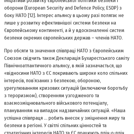
ініціативи розвитку європейської політики безпеки і
оборони (European Security and Defence Policy, ESDP) з
боку НАТО [12]. Інтерес альянсу в цьому разі полягає не
лише у розвитку ефективнішої системи безпеки на
Європейському континенті, а й у вдосконаленні систем
безпеки окремих європейських держав – членів НАТО.
Про обсяги та значення співпраці НАТО з Європейським
Союзом свідчить також Декларація Бухарестського саміту
Північноатлантичного альянсу, в якій зазначається, що
«відносини НАТО з ЄС покривають широке коло спільних
інтересів, пов’язаних з безпекою, обороною,
урегулюванням кризових ситуацій (включаючи боротьбу
з тероризмом), створенням узгодженого та
взаємозміцнювального військового потенціалу,
плануванням на випадок надзвичайних ситуацій. «Наша
успішна співпраця … робить внесок у зміцнення миру та
безпеки в регіоні. У світлі спільних цінностей та
стратегічних інтересів НАТО та ЄС працюють пліч-о-пліч