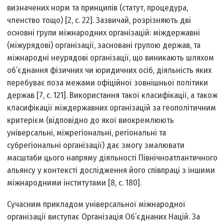
визначених норм та принципів (статут, процедура,
членство тощо) [2, c. 22]. Зазвичай, розрізняють дві
основні групи міжнародних організацій: міждержавні
(міжурядові) організації, засновані групою держав, та
міжнародні неурядові організації, що виникають шляхом
об’єднання фізичних чи юридичних осіб, діяльність яких
перебуває поза межами офіційної зовнішньої політики
держав [7, c. 121]. Використання такої класифікації, а також
класифікації міждержавних організацій за геополітичним
критерієм (відповідно до якої виокремлюють
універсальні, міжрегіональні, регіональні та
субрегіональні організації) дає змогу змалювати
масштаби цього напряму діяльності Північноатлантичного
альянсу у контексті дослідження його співпраці з іншими
міжнародними інститутами [8, c. 180].
Сучасним прикладом універсальної міжнародної
організації виступає Організація Об’єднаних Націй. За