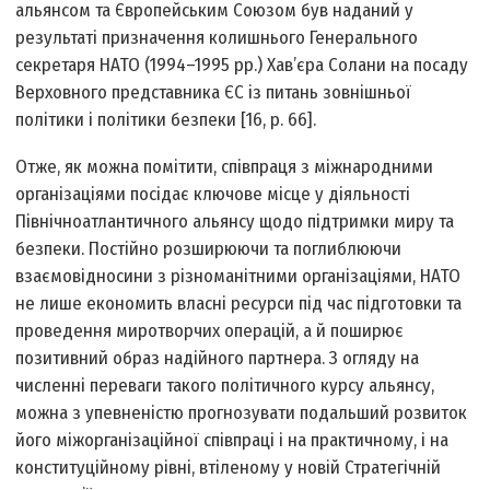
альянсом та Європейським Союзом був наданий у
результаті призначення колишнього Генерального
секретаря НАТО (1994–1995 рр.) Хав’єра Солани на посаду
Верховного представника ЄС із питань зовнішньої
політики і політики безпеки [16, p. 66].
Отже, як можна помітити, співпраця з міжнародними
організаціями посідає ключове місце у діяльності
Північноатлантичного альянсу щодо підтримки миру та
безпеки. Постійно розширюючи та поглиблюючи
взаємовідносини з різноманітними організаціями, НАТО
не лише економить власні ресурси під час підготовки та
проведення миротворчих операцій, а й поширює
позитивний образ надійного партнера. З огляду на
численні переваги такого політичного курсу альянсу,
можна з упевненістю прогнозувати подальший розвиток
його міжорганізаційної співпраці і на практичному, і на
конституційному рівні, втіленому у новій Стратегічній