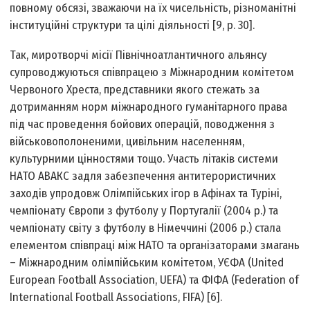
повному обсязі, зважаючи на їх чисельність, різноманітні
інституційні структури та цілі діяльності [9, p. 30].
Так, миротворчі місії Північноатлантичного альянсу
супроводжуються співпрацею з Міжнародним комітетом
Червоного Хреста, представники якого стежать за
дотриманням норм міжнародного гуманітарного права
під час проведення бойових операцій, поводження з
військовополоненими, цивільним населенням,
культурними цінностями тощо. Участь літаків системи
НАТО АВАКС задля забезпечення антитерористичних
заходів упродовж Олімпійських ігор в Афінах та Туріні,
чемпіонату Європи з футболу у Португалії (2004 р.) та
чемпіонату світу з футболу в Німеччині (2006 р.) стала
елементом співпраці між НАТО та організаторами змагань
– Міжнародним олімпійським комітетом, УЄФА (United
European Football Association, UEFA) та ФІФА (Federation of
International Football Associations, FIFA) [6].