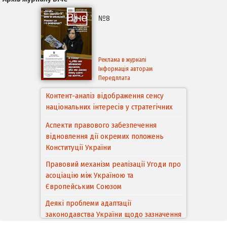
№8
Реклама в журналі
Інформація авторам
Передплата
Аспекти правового забезпечення
відновлення дії окремих положень
Конституції України
Правовий механізм реалізації Угоди про
асоціацію між Україною та
Європейським Cоюзом
Деякі проблеми адаптації
законодавства України щодо зазначення
походження товарів відповідно до
Угоди про торговельні аспекти прав
інтелектуальної власності (TRIPS) у