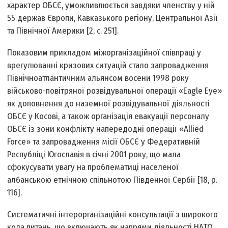
характер ОБСЄ, уможливлюється завдяки членству у ній
55 держав Європи, Кавказького регіону, Центральної Азії
та Північної Америки [2, c. 251].
Показовим прикладом міжорганізаційної співпраці у
врегулюванні кризових ситуацій стало запровадження
Північноатлантичним альянсом восени 1998 року
військово-повітряної розвідувальної операції «Eagle Eye»
як доповнення до наземної розвідувальної діяльності
ОБСЄ у Косові, а також організація евакуації персоналу
ОБСЄ із зони конфлікту напередодні операції «Allied
Force» та запровадження місії ОБСЄ у Федеративній
Республіці Югославія в січні 2001 року, що мала
сфокусувати увагу на проблематиці населеної
албанською етнічною спільнотою Південної Сербії [18, p.
116].
Систематичні інтерорганізаційні консультації з широкого
кола питань, що включають як напрями діяльності НАТО