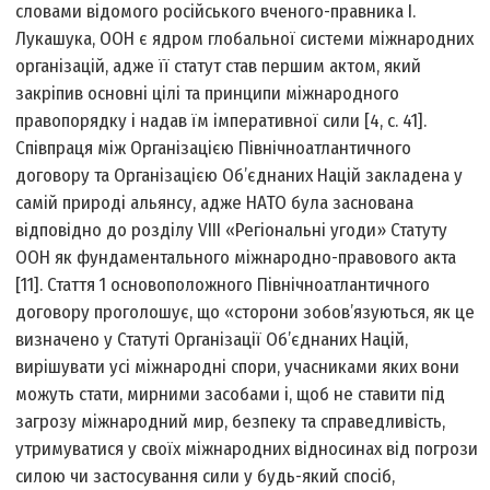
словами відомого російського вченого-правника І.
Лукашука, ООН є ядром глобальної системи міжнародних
організацій, адже її статут став першим актом, який
закріпив основні цілі та принципи міжнародного
правопорядку і надав їм імперативної сили [4, c. 41].
Співпраця між Організацією Північноатлантичного
договору та Організацією Об’єднаних Націй закладена у
самій природі альянсу, адже НАТО була заснована
відповідно до розділу VIII «Регіональні угоди» Статуту
ООН як фундаментального міжнародно-правового акта
[11]. Стаття 1 основоположного Північноатлантичного
договору проголошує, що «сторони зобов’язуються, як це
визначено у Статуті Організації Об’єднаних Націй,
вирішувати усі міжнародні спори, учасниками яких вони
можуть стати, мирними засобами і, щоб не ставити під
загрозу міжнародний мир, безпеку та справедливість,
утримуватися у своїх міжнародних відносинах від погрози
силою чи застосування сили у будь-який спосіб,