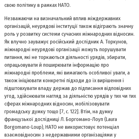
свою політику в рамках НАТО.
Незважаючи на визначальний вплив міждержавних
організацій, неурядові інституції також відіграють значну
роль у розвитку системи сучасних міжнародних відносин.
Як влучно зауважує російський дослідник А. Торкунов,
міжнародні неурядові організації можуть порушувати
питання, які не торкаються діяльності урядів, збирати,
опрацьовувати й поширювати інформацію про
міжнародні проблеми, які вимагають особливої уваги, а
також ініціювати конкретні підходи до їх вирішення і
підштовхувати владу держав до підписання відповідних
угод, здійснювати нагляд за діяльністю урядів у тих чи тих
сферах міжнародних відносин, мобілізовувати
громадську думку тощо [7, c. 122]. Втім, на думку
французької дослідниці Л. Боргомано-Лоуп (Laura
Borgomano-Loup), НАТО не використовує потенціал
взаємовідносин з недержавними організаціями у