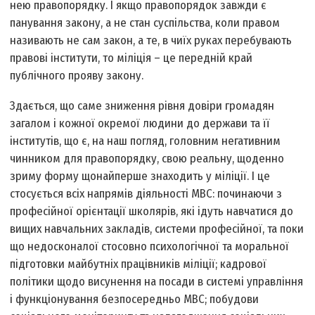
нею правопорядку. І якщо правопорядок завжди є
панування закону, а не стан суспільства, коли правом
називають не сам закон, а те, в чиїх руках перебувають
правові інститути, то міліція – це передній край
публічного прояву закону.
Здається, що саме зниження рівня довіри громадян
загалом і кожної окремої людини до держави та її
інститутів, що є, на наш погляд, головним негативним
чинником для правопорядку, свою реальну, щоденно
зриму форму щонайперше знаходить у міліції. І це
стосується всіх напрямів діяльності МВС: починаючи з
професійної орієнтації школярів, які ідуть навчатися до
вищих навчальних закладів, системи професійної, та поки
що недосконалої стосовно психологічної та моральної
підготовки майбутніх працівників міліції; кадрової
політики щодо висунення на посади в системі управління
і функціонування безпосередньо МВС; побудови