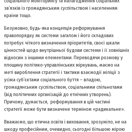
соціального моніторингу та налагодження соціальних
зв’язків із громадянським суспільством і населенням
країни тощо.
Безумовно, будь-яка концепція реформування
правопорядку як системи загалом і його складових
потребує чіткого визначення пріоритетів, своєї шкали
цінностей щодо внутрішньої будови системи і її зовнішніх
відносин з іншими елементами. Переводячи розмову у
площину політико-управлінських міркувань, маємо на
меті вироблення стратегії і тактики взаємодії міліції з
усіма суб’єктами соціального буття – владою,
громадянським суспільством, соціальними спільнотами
(від політичних організацій до етнічних утворень).
Причому, думається, реформування в цій частині
стратегії може бути визначене терміном «радикальне».
Вважаємо, що етична освіта і виховання, зрозуміло, не на
шкоду професійним, очевидно, сьогодні більшою мірою