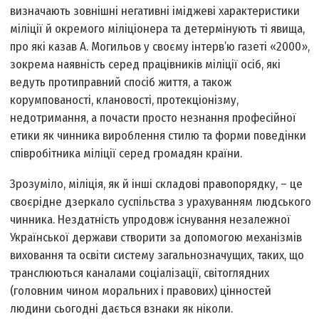
визначають зовнішні негативні іміджеві характеристики
міліції й окремого міліціонера та детермінують ті явища,
про які казав А. Могильов у своєму інтерв’ю газеті «2000»,
зокрема наявність серед працівників міліції осіб, які
ведуть протиправний спосіб життя, а також
корумпованості, клановості, протекціонізму,
недотримання, а почасти просто незнання професійної
етики як чинника вироблення стилю та форми поведінки
співробітника міліції серед громадян країни.
Зрозуміло, міліція, як й інші складові правопорядку, – це
своєрідне дзеркало суспільства з урахуванням людського
чинника. Нездатність упродовж існування незалежної
Української держави створити за допомогою механізмів
виховання та освіти систему загальнозначущих, таких, що
транслюються каналами соціалізації, світоглядних
(головним чином моральних і правових) цінностей
людини сьогодні дається взнаки як ніколи.