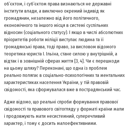
об’єктом, і суб’єктом права визнаються не державні
інститути влади, а виключно окремий індивід як
громадянин, незалежно від його політичного,
економічного та іншого місця в системі суспільних
відносин (соціального статусу). І якщо в числі абсолютних
пріоритетів роботи міліції виступає людина та її
громадянські права, тоді право, за висловом відомого
теоретика-юриста І. Ільїна, стане силою у внутрішній, а
відтак і в зовнішній сферах життя [3, 4]. Чи є перешкоди
на цьому шляху? Переконані, що одна із проблем
реально полягає в соціально-психологічних та ментальних
характеристиках населення України, у тій правовій
свідомості, яка сформувалася вже в пострадянський час.
Адже відомо, що реальні спроби формування правової
свідомості та правового світогляду у форматі країни мали
і продовжують мати несистемний, суперечливий
характер, і тому є досить малоефективними.