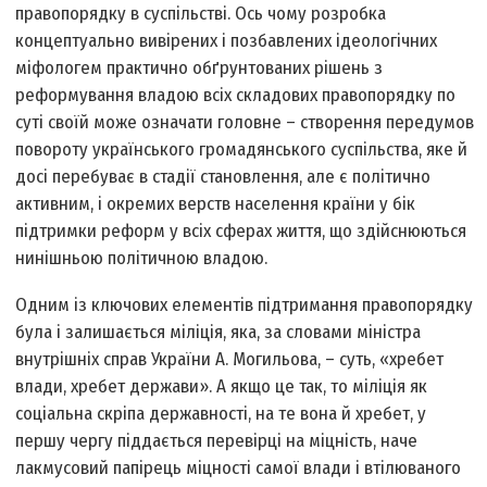
правопорядку в суспільстві. Ось чому розробка
концептуально вивірених і позбавлених ідеологічних
міфологем практично обґрунтованих рішень з
реформування владою всіх складових правопорядку по
суті своїй може означати головне – створення передумов
повороту українського громадянського суспільства, яке й
досі перебуває в стадії становлення, але є політично
активним, і окремих верств населення країни у бік
підтримки реформ у всіх сферах життя, що здійснюються
нинішньою політичною владою.
Одним із ключових елементів підтримання правопорядку
була і залишається міліція, яка, за словами міністра
внутрішніх справ України А. Могильова, – суть, «хребет
влади, хребет держави». А якщо це так, то міліція як
соціальна скріпа державності, на те вона й хребет, у
першу чергу піддається перевірці на міцність, наче
лакмусовий папірець міцності самої влади і втілюваного