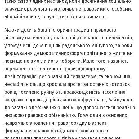
таких світоглядних настанов, коли досягнення соціально
значущих результатів можливе неправовими способами,
або мінімальне, популістське їх використання.
Маючи досить багаті історичні традиції правового
нігілізму населення у ставленні до влади та її елементів,
у тому числі до міліції як радянського минулого, за роки
формування демократичних форм політичного життя ми
поки що не змогли його побороти. Мало того, наявність
перманентної політичної кризи, що породжує
дезінтеграцію, регіональний сепаратизм, та економічна
нестабільність, що зростала протягом останніх чотирьох
років, посилено руйнують правосвідомість населення,
зводячи її прояв до рівня масової фрустрації, байдужості
до загальнодержавних рішень, що доповнюється реально
низькою правовою обізнаністю. Тому один з основних
напрямів становлення правопорядку в аспекті
формування правової свідомості, пов’язаних з
подоланням правового нігілізму громадян сучасної