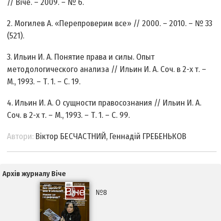
// Віче. – 2009. – № 6.
2. Могилев А. «Перепроверим все» // 2000. – 2010. – № 33
(521).
3. Ильин И. А. Понятие права и силы. Опыт
методологического анализа // Ильин И. А. Соч. в 2-х т. –
М., 1993. – Т. 1. – С. 19.
4. Ильин И. А. О сущности правосознания // Ильин И. А.
Соч. в 2-х т. – М., 1993. – Т. 1. – С. 99.
Автори:
Віктор БЕСЧАСТНИЙ, Геннадій ГРЕБЕНЬКОВ
Архів журналу Віче
№8