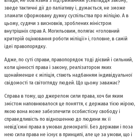
влади, не пов’язана з підтриманням усевладдя закону,
зведе тактичні дії до паліативу і, думається, не зможе
зламати сформовану думку суспільства про міліцію. А в
цьому, судячи з висновків, зроблених міністром
внутрішніх справ А. Могильовим, полягає «головний
критерій оцінювання роботи міліції» і, головне, в самій
ідеї правопорядку.
Адже, по суті справи, правопорядок тоді дієвий і сильний,
коли цінності права і закону, реалізатором яких
щонайменше є міліція, стають надбанням індивідуальної
свідомості та світогляду людей. Що цьому заважає?
Справа в тому, що джерелом сили права, хоч би яким
змістом наповнювалося це поняття, є держава тією мірою,
якою вона може забезпечити особистісну свободу і
справедливість по відношенню до людини як її
невід’ємні права в умовах демократії. Без держави і поза
нею сила права не існує в принципі, але це за умови, що і