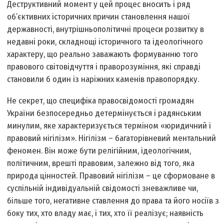
Деструктивний момент у цей процес вносить і ряд
об’єктивних історичних причин становлення нашої
державності, внутрішньополітичні процеси розвитку в
недавні роки, складнощі історичного та ідеологічного
характеру, що реально заважають формуванню того
правового світовідчуття і праворозуміння, які справді
становили б один із наріжних каменів правопорядку.
Не секрет, що специфіка правосвідомості громадян
України безпосередньо детермінується і радянським
минулим, яке характеризується терміном «юридичний і
правовий нігілізм». Нігілізм – багаторівневий ментальний
феномен. Він може бути релігійним, ідеологічним,
політичним, врешті правовим, залежно від того, яка
природа цінностей. Правовий нігілізм – це сформоване в
суспільній індивідуальній свідомості зневажливе чи,
більше того, негативне ставлення до права та його носіїв з
боку тих, хто владу має, і тих, хто її реалізує; наявність