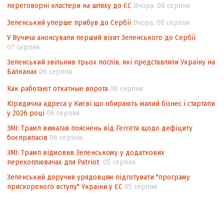
переговорні кластери на шляху до ЄС
Вчора, 08 серпня
Аналіз виборчого законодавства щодо
невизначеності механізму повторного
Зеленський уперше прибув до Сербії
Вчора, 08 серпня
підрахунку голосів виборців
У Вучича анонсували перший візит Зеленського до Сербії
07 серпня
Інформаційна безпека суспільства
Зеленський звільнив трьох послів, які представляли Україну на
Балканах
06 серпня
Как работают откатные ворота
06 серпня
Юридична адреса у Києві що обирають малий бізнес і стартапи
у 2026 році
06 серпня
ЗМІ: Трамп вимагав пояснень від Гегсета щодо дефіциту
боєприпасів
06 серпня
ЗМІ: Трамп відмовив Зеленському у додаткових
перехоплювачах для Patriot
05 серпня
Зеленський доручив урядовцям підготувати "програму
прискореного вступу" України у ЄС
05 серпня