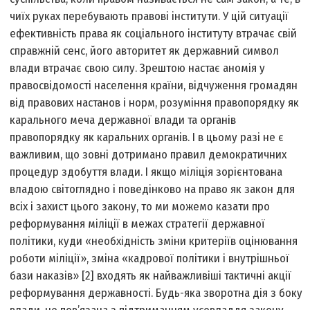
чиїх руках перебувають правові інститути. У цій ситуації
ефективність права як соціального інституту втрачає свій
справжній сенс, його авторитет як державний символ
влади втрачає свою силу. Зрештою настає аномія у
правосвідомості населення країни, відчуження громадян
від правових настанов і норм, розуміння правопорядку як
карального меча державної влади та органів
правопорядку як каральних органів. І в цьому разі не є
важливим, що зовні дотримано правил демократичних
процедур здобуття влади. І якщо міліція зорієнтована
владою світоглядно і поведінково на право як закон для
всіх і захист цього закону, то ми можемо казати про
реформування міліції в межах стратегії державної
політики, куди «необхідність зміни критеріїв оцінювання
роботи міліції», зміна «кадрової політики і внутрішньої
бази наказів» [2] входять як найважливіші тактичні акції
реформування державності. Будь-яка зворотна дія з боку