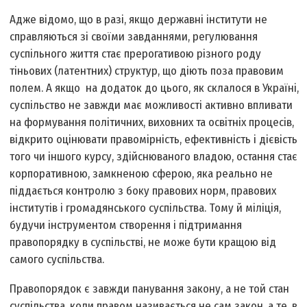
Адже відомо, що в разі, якщо державні інститути не
справляються зі своїми завданнями, регулювання
суспільного життя стає прерогативою різного роду
тіньових (латентних) структур, що діють поза правовим
полем. А якщо на додаток до цього, як склалося в Україні,
суспільство не завжди має можливості активно впливати
на формування політичних, виховних та освітніх процесів,
відкрито оцінювати правомірність, ефективність і дієвість
того чи іншого курсу, здійснюваного владою, остання стає
корпоративною, замкненою сферою, яка реально не
піддається контролю з боку правових норм, правових
інститутів і громадянського суспільства. Тому й міліція,
будучи інструментом створення і підтримання
правопорядку в суспільстві, не може бути кращою від
самого суспільства.
Правопорядок є завжди панування закону, а не той стан
суспільства, коли правом називається не сам закон, а те, в