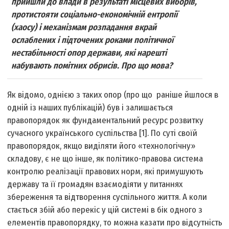
прийшли до влади в результаті місцевих виборів,
протистояти соціально-економічній ентропії
(хаосу) і механізмам розпадання вкрай
ослаблених і підточених роками політичної
нестабільності опор держави, які нарешті
набувають помітних обрисів. Про що мова?
Як відомо, однією з таких опор (про що раніше йшлося в
одній із наших публікацій) був і залишається
правопорядок як фундаментальний ресурс розвитку
сучасного українського суспільства [1]. По суті своїй
правопорядок, якщо виділяти його «технологічну»
складову, є не що інше, як політико-правова система
контролю реалізації правових норм, які примушують
державу та її громадян взаємодіяти у питаннях
збереження та відтворення суспільного життя. А коли
стається збій або перекіс у цій системі в бік одного з
елементів правопорядку, то можна казати про відсутність