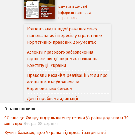
Реклама в журналі
Інформація авторам
Передплата
Контент-аналіз відображення сенсу
національних інтересів у стратегічних
нормативно-правових документах
Аспекти правового забезпечення
відновлення дії окремих положень
Конституції України
Правовий механізм реалізації Угоди про
асоціацію між Україною та
Європейським Cоюзом
Деякі проблеми адаптації
законодавства України щодо зазначення
Останні новини
походження товарів відповідно до
ЄС вніс до Фонду підтримки енергетики України додаткові 30
Угоди про торговельні аспекти прав
млн євро
Вчора, 08 серпня
інтелектуальної власності (TRIPS) у
контексті євроінтеграції
Вучич: бажаємо, щоб Україна відкрила і закрила всі