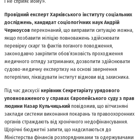
і не сприяє йому».
Провідний експерт Харківського інституту соціальних
досліджень, кандидат соціологічних наук Андрій
Черноусов
переконаний, що виправити ситуацію можна,
якщо позбавити міліцію повноважень здійснювати
перевірку скарг та фактів поганого поводження,
законодавчо закріпити обов‘язковість проходження
медичного огляду затриманих, дозволити здійснювати
судово-медичну експертизу на основі звернення
потерпілих, ліквідувати інститут відмови від захисника.
Під час дискусії
керівник Секретаріату урядового
уповноваженого у справах Європейського суду з прав
людини Назар Кульчицький
повідомив, що вітчизняні
заклади системи виконання покарань та правоохоронних
органів страждають від хронічного недофінансування.
Щорічні бюджетні запити, що надсилаються до
Міністерства фінансів розпорядниками та одержувачами