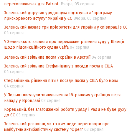
перехоплювачах для Patriot
Вчора, 05 серпня
інтелектуальної власності (TRIPS) у
контексті євроінтеграції
Зеленський доручив урядовцям підготувати "програму
прискореного вступу" України у ЄС
Вчора, 05 серпня
Аналіз виборчого законодавства щодо
Зеленський назвав три пріоритети для України у співпраці з ЄС
невизначеності механізму повторного
04 серпня
підрахунку голосів виборців
У Зеленського заявили про переможне рішення суду у Швеції
Інформаційна безпека суспільства
щодо підсанкційного судна Caffa
04 серпня
Зеленський звільнив посла України в Австрії
04 серпня
Зеленський звільнив Стефанішину з посади посла в США
04 серпня
Стефанішина: рішення піти з посади посла у США було моїм
04 серпня
У Польщі висунули звинувачення 18-річному українцю після
нападу у Вроцлаві
03 серпня
Корецький: без злагодженої роботи уряду і Ради не буде руху
до ЄС
03 серпня
Зеленський розповів, як і з ким веде переговори про
майбутню антибалістичну систему "Фрея"
03 серпня