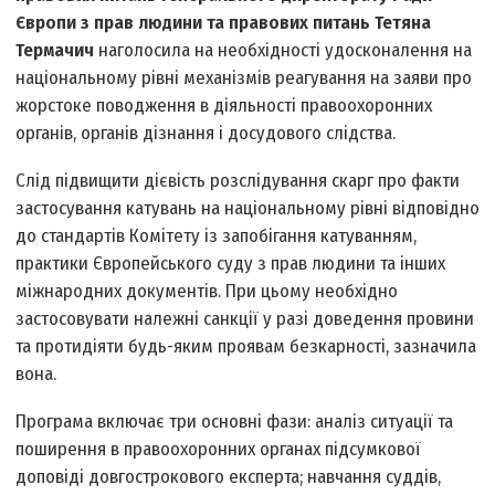
Європи з прав людини та правових питань Тетяна
Термачич
наголосила на необхідності удосконалення на
національному рівні механізмів реагування на заяви про
жорстоке поводження в діяльності правоохоронних
органів, органів дізнання і досудового слідства.
Слід підвищити дієвість розслідування скарг про факти
застосування катувань на національному рівні відповідно
до стандартів Комітету із запобігання катуванням,
практики Європейського суду з прав людини та інших
міжнародних документів. При цьому необхідно
застосовувати належні санкції у разі доведення провини
та протидіяти будь-яким проявам безкарності, зазначила
вона.
Програма включає три основні фази: аналіз ситуації та
поширення в правоохоронних органах підсумкової
доповіді довгострокового експерта; навчання суддів,