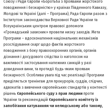
Союзу і Ради Європи «Боротьба з проявами жорстокого
поводження і безкарністю» у країнах Південного Кавказу,
Молдові та Україні (далі – Програма), Рада Європи разом з
Інститутом законодавства Верховної Ради України та
Всеукраїнським центром правової допомоги
«Громадський захисник» провели низку заходів. Мета
Програми – вдосконалення національних механізмів
розслідування скарг щодо фактів жорстокого
поводження з боку правоохоронних органів, органів
дізнання і досудового слідства із наголосом на
важливості застосування належних санкцій у разі
доведення вини, та протидії будь-яким проявам
безкарності. Особлива увага під час реалізації Програми
приділяється тренінгам для прокурорів, суддів, слідчих,
адвокатів з вивчення європейських стандартів у контексті
рішень
Європейського суду з прав людини
проти
України та рекомендацій
Європейського комітету із
запобігання катуванням чи нелюдському або такому,