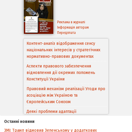
Реклама в журналі
Інформація авторам
Передплата
Контент-аналіз відображення сенсу
національних інтересів у стратегічних
нормативно-правових документах
Аспекти правового забезпечення
відновлення дії окремих положень
Конституції України
Правовий механізм реалізації Угоди про
асоціацію між Україною та
Європейським Cоюзом
Деякі проблеми адаптації
законодавства України щодо зазначення
Останні новини
походження товарів відповідно до
ЗМІ: Трамп відмовив Зеленському у додаткових
Угоди про торговельні аспекти прав