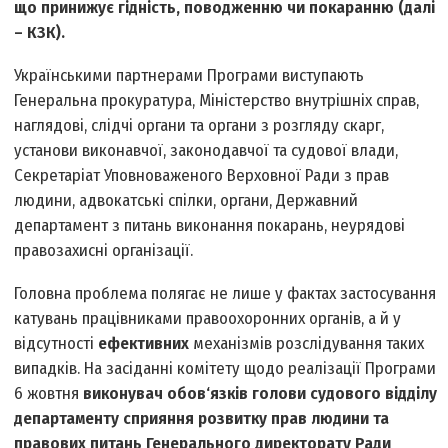
що принижує гідність, поводженню чи покаранню (далі
– КЗК).
Українськими партнерами Програми виступають
Генеральна прокуратура, Міністерство внутрішніх справ,
наглядові, слідчі органи та органи з розгляду скарг,
установи виконавчої, законодавчої та судової влади,
Секретаріат Уповноваженого Верховної Ради з прав
людини, адвокатські спілки, органи, Державний
департамент з питань виконання покарань, неурядові
правозахисні організації.
Головна проблема полягає не лише у фактах застосування
катувань працівниками правоохоронних органів, а й у
відсутності
ефективних
механізмів розслідування таких
випадків. На засіданні комітету щодо реалізації Програми
6 жовтня
виконувач обов‘язків голови судового відділу
департаменту сприяння розвитку прав людини та
правових питань Генерального директорату Ради