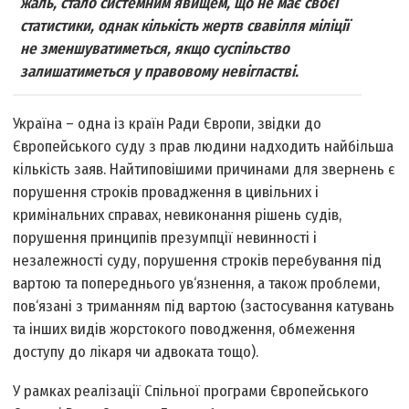
жаль, стало системним явищем, що не має своєї
статистики, однак кількість жертв свавілля міліції
не зменшуватиметься, якщо суспільство
залишатиметься у правовому невігластві.
Україна – одна із країн Ради Європи, звідки до
Європейського суду з прав людини надходить найбільша
кількість заяв. Найтиповішими причинами для звернень є
порушення строків провадження в цивільних і
кримінальних справах, невиконання рішень судів,
порушення принципів презумпції невинності і
незалежності суду, порушення строків перебування під
вартою та попереднього ув‘язнення, а також проблеми,
пов‘язані з триманням під вартою (застосування катувань
та інших видів жорстокого поводження, обмеження
доступу до лікаря чи адвоката тощо).
У рамках реалізації Спільної програми Європейського