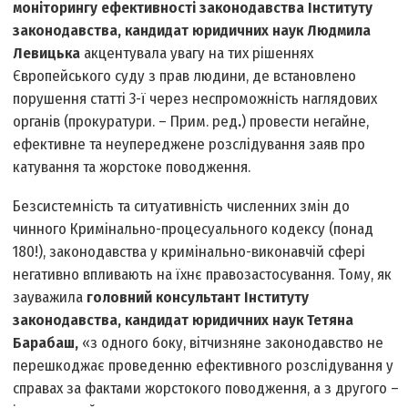
моніторингу ефективності законодавства Інституту
законодавства, кандидат юридичних наук Людмила
Левицька
акцентувала увагу на тих рішеннях
Європейського суду з прав людини, де встановлено
порушення статті 3-ї через неспроможність наглядових
органів (прокуратури. – Прим. ред
.
) провести негайне,
ефективне та неупереджене розслідування заяв про
катування та жорстоке поводження.
Безсистемність та ситуативність численних змін до
чинного Кримінально-процесуального кодексу (понад
180!), законодавства у кримінально-виконавчій сфері
негативно впливають на їхнє правозастосування. Тому, як
зауважила
головний консультант Інституту
законодавства, кандидат юридичних наук Тетяна
Барабаш,
«з одного боку, вітчизняне законодавство не
перешкоджає проведенню ефективного розслідування у
справах за фактами жорстокого поводження, а з другого –