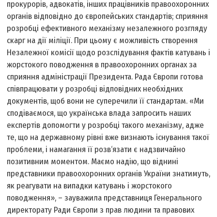
прокурорів, адвокатів, інших працівників правоохоронних
органів відповідно до європейських стандартів; сприяння
розробці ефективного механізму незалежного розгляду
скарг на дії міліції. При цьому є можливість створення
Незалежної комісії щодо розслідування фактів катувань і
жорстокого поводження в правоохоронних органах за
сприяння адміністрації Президента. Рада Європи готова
співпрацювати у розробці відповідних необхідних
документів, щоб вони не суперечили її стандартам. «Ми
сподіваємося, що українська влада запросить наших
експертів допомогти у розробці такого механізму, адже
те, що на державному рівні вже визнають існування такої
проблеми, і намагання її розв‘язати є надзвичайно
позитивним моментом. Маємо надію, що віднині
представники правоохоронних органів України знатимуть,
як реагувати на випадки катувань і жорстокого
поводження», – зауважила представниця Генерального
директорату Ради Європи з прав людини та правових