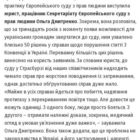
практику Європейського суду з прав людини виступила
юрист, працівник Секретаріату Європейського суду з
прав людини Ольга Дмитренко
. Зокрема, вона розповіла,
що за тринадцять років з моменту появи можливості для
українських громадян звертатися до суду, ним ухвалено
близько 50 рішень у справах щодо порушення статті 3
Конвенції в Україні. Переважну більшість цих рішень
винесено на користь заявників. За словами юриста, до
суду у Страсбурзі від наших співвітчизників надходить
чимало справ про жорстоке поводження із затриманими,
однак достатньо обґрунтованих справ дуже мало.
«Майже в усіх справах йдеться про побиття, надягання
протигазу з перекриванням повітря тощо. Але довести це
можуть одиниці. З одного боку, люди просто бояться. З
другого – отримати належні докази, зокрема, медичний
огляд в умовах ув‘язнення дуже важко», – зауважила
Ольга Дмитренко. Вона також додала, що це проблема не
законодавства в Україні, а його застосування і, нарешті,