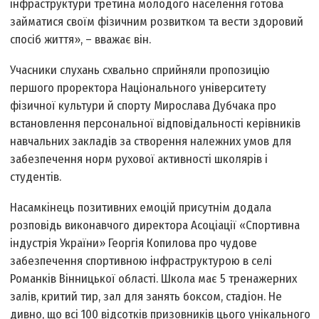
інфраструктури третина молодого населення готова
займатися своїм фізичним розвитком та вести здоровий
спосіб життя», – вважає він.
Учасники слухань схвально сприйняли пропозицію
першого проректора Національного університету
фізичної культури й спорту Мирослава Дубчака про
встановлення персональної відповідальності керівників
навчальних закладів за створення належних умов для
забезпечення норм рухової активності школярів і
студентів.
Насамкінець позитивних емоцій присутнім додала
розповідь виконавчого директора Асоціації «Спортивна
індустрія України» Георгія Копилова про чудове
забезпечення спортивною інфраструктурою в селі
Романків Вінницької області. Школа має 5 тренажерних
залів, критий тир, зал для занять боксом, стадіон. Не
дивно, що всі 100 відсотків призовників цього унікального