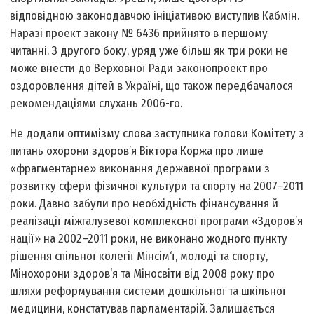
відповідною законодавчою ініціативою виступив Кабмін.
Наразі проект закону № 6436 прийнято в першому
читанні. З другого боку, уряд уже більш як три роки не
може внести до Верховної Ради законопроект про
оздоровлення дітей в Україні, що також передбачалося
рекомендаціями слухань 2006-го.
Не додали оптимізму слова заступника голови Комітету з
питань охорони здоров’я Віктора Коржа про лише
«фрагментарне» виконання державної програми з
розвитку сфери фізичної культури та спорту на 2007–2011
роки. Давно забули про необхідність фінансування й
реалізації міжгалузевої комплексної програми «Здоров’я
нації» на 2002–2011 роки, не виконано жодного пункту
рішення спільної колегії Мінсім‘ї, молоді та спорту,
Мінохорони здоров‘я та Міносвіти від 2008 року про
шляхи реформування системи дошкільної та шкільної
медицини, констатував парламентарій. Залишається