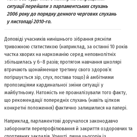
ситуації перейшли з парламентських слухань
2006 року до порядку денного чергових слухань
у листопаді 2010-го.
Доповіді учасників нинішнього зібрання рясніли
тривожною статистикою (наприклад, за останні 10 років
частка хворих на наркоманію серед неповнолітніх
збільшилась у 6–8 разів; протягом навчання школярі
втрачають щонайменше третину свого здоров’я:
погіршується зір, слух, постава тощо) й амбітними
пропозиціями кардинальної зміни ситуації у
майбутньому. Натомість не проаналізували того факту,
що рекомендації попередніх слухань (навіть цілком
конкретні положення) фактично залишилися на папері.
Наприклад, парламентові доручалося законодавчо
заборонити перепрофілювання й закриття оздоровчих та
спортивних закладів. Урешті, лише цьогоріч із