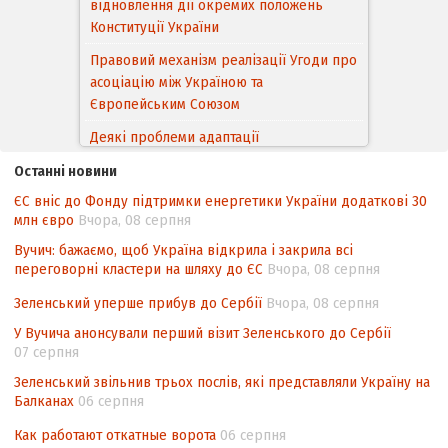
відновлення дії окремих положень
Конституції України
Правовий механізм реалізації Угоди про
асоціацію між Україною та
Європейським Cоюзом
Деякі проблеми адаптації
законодавства України щодо зазначення
Останні новини
походження товарів відповідно до
ЄС вніс до Фонду підтримки енергетики України додаткові 30
Угоди про торговельні аспекти прав
млн євро
Вчора, 08 серпня
інтелектуальної власності (TRIPS) у
контексті євроінтеграції
Вучич: бажаємо, щоб Україна відкрила і закрила всі
переговорні кластери на шляху до ЄС
Вчора, 08 серпня
Аналіз виборчого законодавства щодо
невизначеності механізму повторного
Зеленський уперше прибув до Сербії
Вчора, 08 серпня
підрахунку голосів виборців
У Вучича анонсували перший візит Зеленського до Сербії
07 серпня
Інформаційна безпека суспільства
Зеленський звільнив трьох послів, які представляли Україну на
Балканах
06 серпня
Как работают откатные ворота
06 серпня