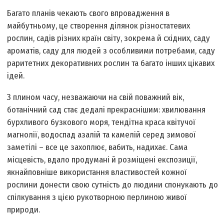
Багато планів чекають свого впровадження в
майбутньому, це створення ділянок різностатевих
рослин, садів різних країн світу, зокрема й східних, саду
ароматів, саду для людей з особливими потребами, саду
раритетних декоративних рослин та багато інших цікавих
ідей.
З плином часу, незважаючи на свій поважний вік,
ботанічний сад стає дедалі прекраснішим: хвилювання
бурхливого бузкового моря, тендітна краса квітучої
магнолії, водоспад азалій та камелій серед зимової
заметілі – все це захоплює, вабить, надихає. Сама
місцевість, вдало продумані й розміщені експозиції,
якнайповніше використання властивостей кожної
рослини донести свою сутність до людини спонукають до
спілкування з цією рукотворною перлиною живої
природи.