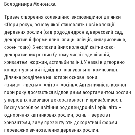
Володимира Мономаха.
Триває створення колекційно-експозиційної ділянки
«Пори року», основу якої становлять нові колекції
деревних рослин (сад рододендронів, вересовий сад,
декоративні форми ялин, ялиць, ялівців, кипарисовиків,
сосен тощо), 5 експозиційних колекцій квітниково-
декоративних рослин (у тому числі сади півоній,
хризантем, жоржин, астильби та ін.). У назві відтворено
концептуальний підхід до планувальної композиції.
Ділянка розділена на чотири основні зони:
«зима»–«весна»–«літо»–«осінь». Автентичність кожної
пори року досягається відповідним асортиментом рослин
у період їх найвищої декоративності й привабливості.
Весну уособлює цвітіння рододендронів і ерік, літо –
однорічних квітникових рослин, осінь – вересів і
хризантеми, зиму презентують декоративні форми
переважно вічнозелених деревних рослин.