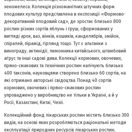
хеномелеса. Колекція різноманітних штучних форм
плодових культур представлена в експозиції «Формово-
декоративний плодовий сад», де зростає близько 800
рослин різних сортів яблунь і груш, сформованих у
вигляді арок, ваз, вінків, кошиків, канделябрів, змійок,
спіралей, пірамід, гірлянд тощо. Тут є альтанки з
винограду, актинідії, лимонника китайського, штамбовий
аґрус та інші садові дива. Колекції кормових, овочевих,
пряно-смакових та технічних рослин налічують близько
400 таксонів, науковцями створено близько 60 сортів, на
які отримано авторські свідоцтва. Понад 40 сортів
кормових, овочевих і пряно-смакових рослин
упроваджено у виробництво не тільки в Україні, а й у
Росії, Казахстані, Китаї, Чехії.
Колекційний фонд лікарських рослин містить близько 300
видів, на основі яких розробляються раціональні методи
експлуатації природних ресурсів лікарських рослин,