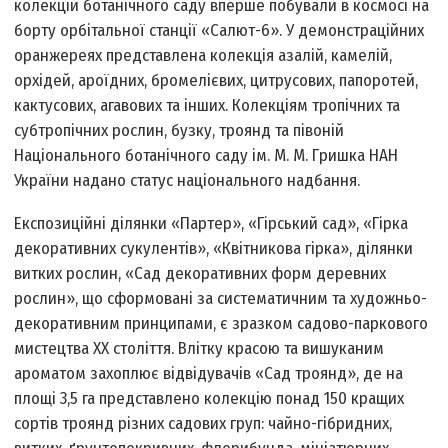
колекцій ботанічного саду вперше побували в космосі на
борту орбітальної станції «Салют-6». У демонстраційних
оранжереях представлена колекція азалій, камелій,
орхідей, ароїдних, бромелієвих, цитрусових, папоротей,
кактусових, агавових та інших. Колекціям тропічних та
субтропічних рослин, бузку, троянд та півоній
Національного ботанічного саду ім. М. М. Гришка НАН
України надано статус національного надбання.
Експозиційні ділянки «Партер», «Гірський сад», «Гірка
декоративних сукулентів», «Квітникова гірка», ділянки
витких рослин, «Сад декоративних форм деревних
рослин», що сформовані за систематичним та художньо-
декоративним принципами, є зразком садово-паркового
мистецтва ХХ століття. Влітку красою та вишуканим
ароматом захоплює відвідувачів «Сад троянд», де на
площі 3,5 га представлено колекцію понад 150 кращих
сортів троянд різних садових груп: чайно-гібридних,