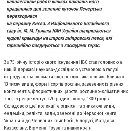
наполегливій роботі кількох поколінь його
працівників цей зелений куточок Печерська
перетворився
на перлину Києва. З Національного ботанічного
саду ім. М. М. Гришка НАН України відкриваються
чудові краєвиди на широкі дніпровські плеса, які
гармонійно поєднуються з каскадами терас.
За 75-річну історію свого існування НБС став головною в
нашій державі науково-дослідною установою в галузі
інтродукції та акліматизації рослин, яка налічує близько
13 тисяч видів, форм і сортів рослин, завезених із різних
континентів, флористичних царств, рослинно-кліматичних
зон, та репрезентує 220 родин і понад 1300 родів.
Складовою цієї колекції є рідкісні та зникаючі види,
ендеміки, релікти, види, занесені до Червоної книги
України й до Червоних книг Росії, Білорусі, Молдови,
Казахстану, Вірменії, Грузії та інших країн.