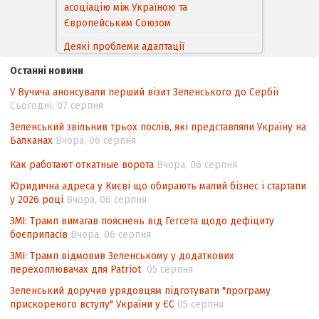
асоціацію між Україною та
Європейським Cоюзом
Деякі проблеми адаптації
законодавства України щодо зазначення
Останні новини
походження товарів відповідно до
У Вучича анонсували перший візит Зеленського до Сербії
Угоди про торговельні аспекти прав
Сьогодні, 07 серпня
інтелектуальної власності (TRIPS) у
контексті євроінтеграції
Зеленський звільнив трьох послів, які представляли Україну на
Балканах
Вчора, 06 серпня
Аналіз виборчого законодавства щодо
невизначеності механізму повторного
Как работают откатные ворота
Вчора, 06 серпня
підрахунку голосів виборців
Юридична адреса у Києві що обирають малий бізнес і стартапи
у 2026 році
Вчора, 06 серпня
Інформаційна безпека суспільства
ЗМІ: Трамп вимагав пояснень від Гегсета щодо дефіциту
боєприпасів
Вчора, 06 серпня
ЗМІ: Трамп відмовив Зеленському у додаткових
перехоплювачах для Patriot
05 серпня
Зеленський доручив урядовцям підготувати "програму
прискореного вступу" України у ЄС
05 серпня