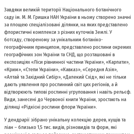
Завдяки великій території Національного ботанічного
саду ім. М. М. Гришка НАН України в ньому створено значні
за площею спеціалізовані ділянки, на яких представлено
флористичні комплекси з різних куточків Землі. У
ботсаду, створеному за унікальним ботаніко-
географічним принципом, представлено рослини окремих
географічних зон України та СНД, що розташовані в
експозиціях «Ліси рівнинної частини України», «Карпати»,
«Крим», «Степи України», «Кавказ», «Середня Азія»,
«Алтай та Західний Сибір», «Далекий Схід», які не тільки
дають уявлення про рослинний світ цих регіонів, а й
відтворюють типові рослинні угруповання і навіть рельєф.
Види, занесені до Червоної книги України, зростають на
ділянці «Рідкісні рослини флори України».
У дендрарії зібрано унікальну колекцію дерев, кущів та
ліан – близько 1,5 тис. видів, різновидів та форм, які