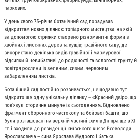
витких, ґрунтопокривних, флорибунда, мініатюрних,
паркових.
У день свого 75-річчя ботанічний сад порадував
відкриттям нових ділянок: топіарного мистецтва, на якій
за допомогою стрижки створено різноманітні форми з
хвойних і листяних дерев та кущів; гравійного саду, де
використано декілька видів гравійної і мармурової
відсипки й невибагливі до родючості та вологості ґрунту й
повітря рослини із зеленим, сизим, червоним
забарвленням листків.
Ботанічний сад постійно розвивається, нещодавно тут
відкрито ще одну унікальну ділянку – «Красний двір», що
пов‘язує історичне минуле із сьогоденням. Відновлено
фрагмент оборонного частоколу та бойової башти, що
були розташовані на верхній частині схилів Дніпра ще в ХІ
ст. і входили до резиденції київського князя Всеволода
Ярославовича – сина Ярослава Мудрого і батька