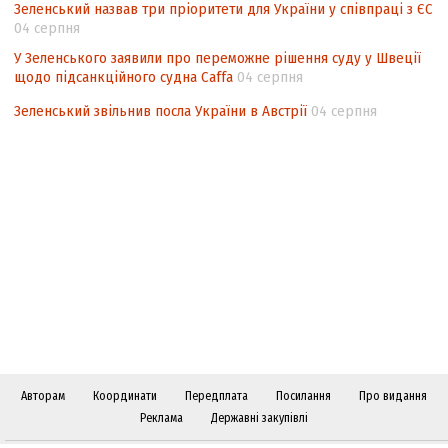
Зеленський назвав три пріоритети для України у співпраці з ЄС
04 серпня
У Зеленського заявили про переможне рішення суду у Швеції
щодо підсанкційного судна Caffa
04 серпня
Зеленський звільнив посла України в Австрії
04 серпня
Авторам
Координати
Передплата
Посилання
Про видання
Реклама
Державні закупівлі