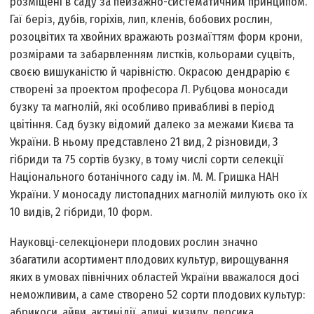
розміщені в саду за пейзажно-систематичним принципом.
Гаї беріз, дубів, горіхів, лип, кленів, бобових рослин,
розоцвітих та хвойних вражають розмаїттям форм крони,
розмірами та забарвленням листків, кольорами суцвіть,
своєю вишуканістю й чарівністю. Окрасою дендрарію є
створені за проектом професора Л. Рубцова моносади
бузку та магнолій, які особливо привабливі в період
цвітіння. Сад бузку відомий далеко за межами Києва та
України. В ньому представлено 21 вид, 2 різновиди, 3
гібриди та 75 сортів бузку, в тому числі сорти селекції
Національного ботанічного саду ім. М. М. Гришка НАН
України. У моносаду листопадних магнолій милують око їх
10 видів, 2 гібриди, 10 форм.
Науковці-селекціонери плодових рослин значно
збагатили асортимент плодових культур, вирощування
яких в умовах північних областей України вважалося досі
неможливим, а саме створено 52 сорти плодових культур:
абрикоси, айви, актинідії, аличі, кизилу, персика,