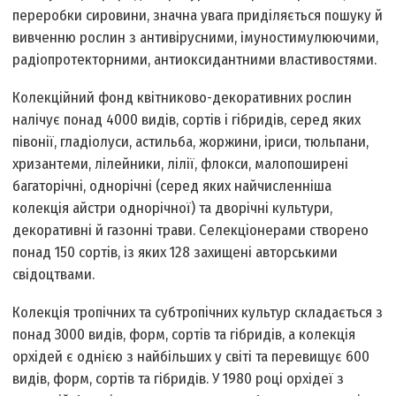
переробки сировини, значна увага приділяється пошуку й
вивченню рослин з антивірусними, імуностимулюючими,
радіопротекторними, антиоксидантними властивостями.
Колекційний фонд квітниково-декоративних рослин
налічує понад 4000 видів, сортів і гібридів, серед яких
півонії, гладіолуси, астильба, жоржини, іриси, тюльпани,
хризантеми, лілейники, лілії, флокси, малопоширені
багаторічні, однорічні (серед яких найчисленніша
колекція айстри однорічної) та дворічні культури,
декоративні й газонні трави. Селекціонерами створено
понад 150 сортів, із яких 128 захищені авторськими
свідоцтвами.
Колекція тропічних та субтропічних культур складається з
понад 3000 видів, форм, сортів та гібридів, а колекція
орхідей є однією з найбільших у світі та перевищує 600
видів, форм, сортів та гібридів. У 1980 році орхідеї з