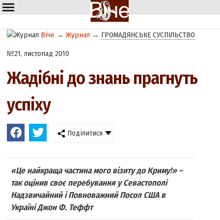
Віче
→
Журнал
→
ГРОМАДЯНСЬКЕ СУСПІЛЬСТВО
№21, листопад 2010
Жадібні до знань прагнуть
успіху
Поділитися
«Це найкраща частина мого візиту до Криму!» –
так оцінив своє перебування у Севастополі
Надзвичайний і Повноважний Посол США в
Україні Джон Ф. Теффт