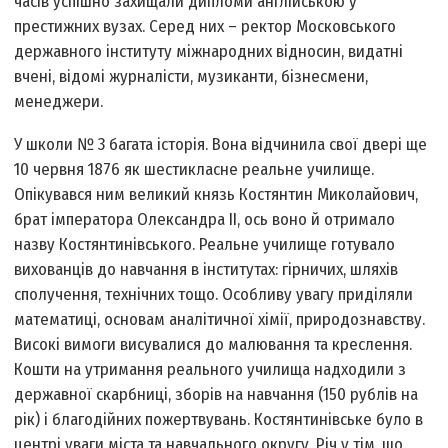
часів успішно захищали дипломи англійською у
престижних вузах. Серед них – ректор Московського
державного інституту міжнародних відносин, видатні
вчені, відомі журналісти, музиканти, бізнесмени,
менеджери.
У школи № 3 багата історія. Вона відчинила свої двері ще
10 червня 1876 як шестикласне реальне училище.
Опікувався ним великий князь Костянтин Миколайович,
брат імператора Олександра II, ось воно й отримало
назву Костянтинівського. Реальне училище готувало
вихованців до навчання в інститутах: гірничих, шляхів
сполучення, технічних тощо. Особливу увагу приділяли
математиці, основам аналітичної хімії, природознавству.
Високі вимоги висувалися до малювання та креслення.
Кошти на утримання реального училища надходили з
державної скарбниці, зборів на навчання (150 рублів на
рік) і благодійних пожертвувань. Костянтинівське було в
центрі уваги міста та навчального округу. Річ у тім, що