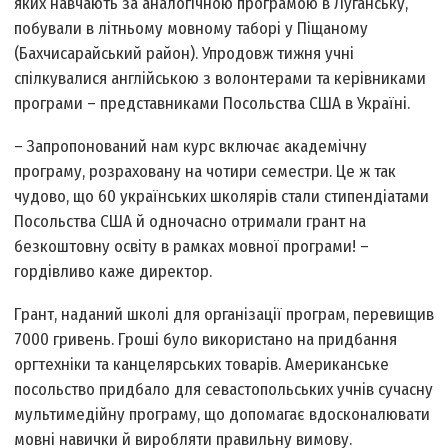
яких навчають за аналогічною програмою в Луганську,
побували в літньому мовному таборі у Піщаному
(Бахчисарайський район). Упродовж тижня учні
спілкувалися англійською з волонтерами та керівниками
програми – представниками Посольства США в Україні.
– Запропонований нам курс включає академічну
програму, розраховану на чотири семестри. Це ж так
чудово, що 60 українських школярів стали стипендіатами
Посольства США й одночасно отримали грант на
безкоштовну освіту в рамках мовної програми! –
гордівливо каже директор.
Грант, наданий школі для організації програм, перевищив
7000 гривень. Гроші було використано на придбання
оргтехніки та канцелярських товарів. Американське
посольство придбало для севастопольських учнів сучасну
мультимедійну програму, що допомагає вдосконалювати
мовні навички й виробляти правильну вимову.