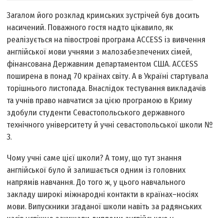
Загалом його розклад кримських зустрічей був досить
насичений. Поважного гостя надто цікавило, як
реалізується на півострові програма ACCESS із вивчення
англійської мови учнями з малозабезпечених сімей,
фінансована Державним департаментом США. ACCESS
поширена в понад 70 країнах світу. А в Україні стартувала
торішнього листопада. Внаслідок тестування викладачів
та учнів право навчатися за цією програмою в Криму
здобули студенти Севастопольського державного
технічного університету й учні севастопольської школи №
3.
Чому учні саме цієї школи? А тому, що тут знання
англійської було й залишається одним із головних
напрямів навчання. До того ж, у цього навчального
закладу широкі міжнародні контакти в країнах–носіях
мови. Випускники згаданої школи навіть за радянських