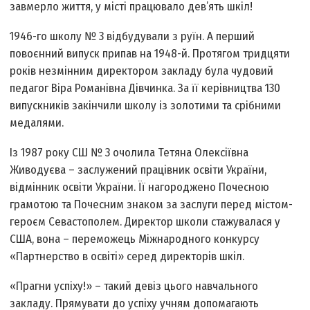
завмерло життя, у місті працювало дев’ять шкіл!
1946-го школу № 3 відбудували з руїн. А перший
повоєнний випуск припав на 1948-й. Протягом тридцяти
років незмінним директором закладу була чудовий
педагог Віра Романівна Дівчинка. За її керівництва 130
випускників закінчили школу із золотими та срібними
медалями.
Із 1987 року СШ № 3 очолила Тетяна Олексіївна
Живодуєва – заслужений працівник освіти України,
відмінник освіти України. Її нагороджено Почесною
грамотою та Почесним знаком за заслуги перед містом-
героєм Севастополем. Директор школи стажувалася у
США, вона – переможець Міжнародного конкурсу
«Партнерство в освіті» серед директорів шкіл.
«Прагни успіху!» – такий девіз цього навчального
закладу. Прямувати до успіху учням допомагають