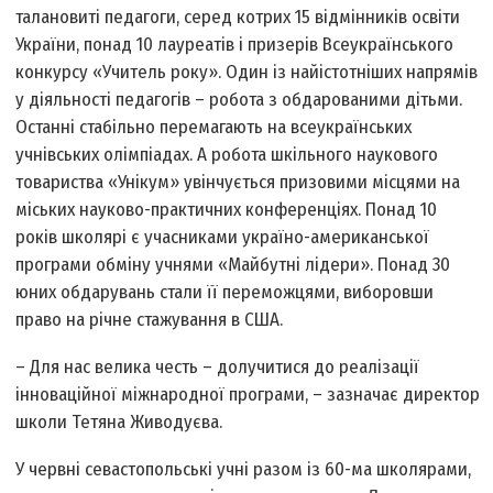
талановиті педагоги, серед котрих 15 відмінників освіти
України, понад 10 лауреатів і призерів Всеукраїнського
конкурсу «Учитель року». Один із найістотніших напрямів
у діяльності педагогів – робота з обдарованими дітьми.
Останні стабільно перемагають на всеукраїнських
учнівських олімпіадах. А робота шкільного наукового
товариства «Унікум» увінчується призовими місцями на
міських науково-практичних конференціях. Понад 10
років школярі є учасниками україно-американської
програми обміну учнями «Майбутні лідери». Понад 30
юних обдарувань стали її переможцями, виборовши
право на річне стажування в США.
– Для нас велика честь – долучитися до реалізації
інноваційної міжнародної програми, – зазначає директор
школи Тетяна Живодуєва.
У червні севастопольські учні разом із 60-ма школярами,