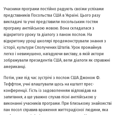
Учасники програми постійно радують своїми успіхами
представників Посольства США в Україні. Цього разу
викладачі та учні представили посольським гостям
програму англійською мовою. Вона складалася з
відкритого уроку та діалогу з паном послом. На
відкритому уроці школярі продемонстрували знання з
історії, культури Сполучених Штатів. Урок промайнув
легко і невимушено, нагадуючи виставу, в якій актори
зображували президентів США, вели діалоги як справжні
американці.
Потім, уже під час зустрічі з послом США Джоном Ф.
Теффтом, учні влаштували щось на кшталт прес-
конференції. Гість із задоволенням відповідав на
запитання, а ще уважно слухав пісні англійською у
виконанні учасників програми. При близькому знайомстві
пан посол справив враження життєрадісної людини, яка