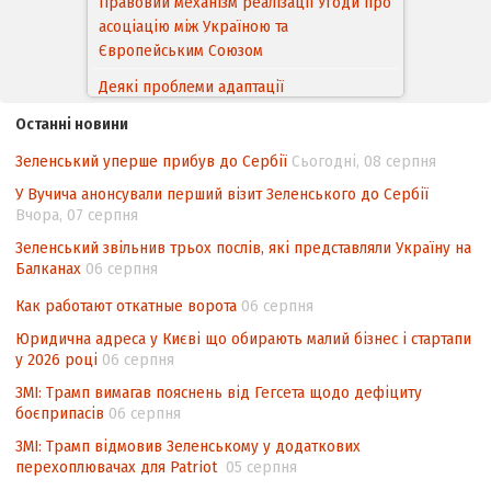
Правовий механізм реалізації Угоди про
асоціацію між Україною та
Європейським Cоюзом
Деякі проблеми адаптації
законодавства України щодо зазначення
Останні новини
походження товарів відповідно до
Угоди про торговельні аспекти прав
Зеленський уперше прибув до Сербії
Сьогодні, 08 серпня
інтелектуальної власності (TRIPS) у
У Вучича анонсували перший візит Зеленського до Сербії
контексті євроінтеграції
Вчора, 07 серпня
Аналіз виборчого законодавства щодо
Зеленський звільнив трьох послів, які представляли Україну на
невизначеності механізму повторного
Балканах
06 серпня
підрахунку голосів виборців
Как работают откатные ворота
06 серпня
Інформаційна безпека суспільства
Юридична адреса у Києві що обирають малий бізнес і стартапи
у 2026 році
06 серпня
ЗМІ: Трамп вимагав пояснень від Гегсета щодо дефіциту
боєприпасів
06 серпня
ЗМІ: Трамп відмовив Зеленському у додаткових
перехоплювачах для Patriot
05 серпня