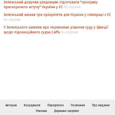
Зеленський доручив урядовцям підготувати "програму
прискореного вступу" України у ЄС
05 серпня
Зеленський назвав три пріоритети для України у співпраці з ЄС
04 серпня
У Зеленського заявили про переможне рішення суду у Швеції
щодо підсанкційного судна Caffa
04 серпня
Авторам
Координати
Передплата
Посилання
Про видання
Реклама
Державні закупівлі