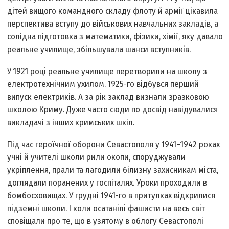
дітей вищого командного складу флоту й армії цікавила
перспектива вступу до військових навчальних закладів, а
солідна підготовка з математики, фізики, хімії, яку давало
реальне училище, збільшувала шанси вступників.
У 1921 році реальне училище перетворили на школу з
електротехнічним ухилом. 1925-го відбувся перший
випуск електриків. А за рік заклад визнали зразковою
школою Криму. Дуже часто сюди по досвід навідувалися
викладачі з інших кримських шкіл.
Під час героїчної оборони Севастополя у 1941–1942 роках
учні й учителі школи рили окопи, споруджували
укріплення, прали та лагодили білизну захисникам міста,
доглядали поранених у госпіталях. Уроки проходили в
бомбосховищах. У грудні 1941-го в притулках відкрилися
підземні школи. І коли осатанілі фашисти на весь світ
сповіщали про те, що в узятому в облогу Севастополі