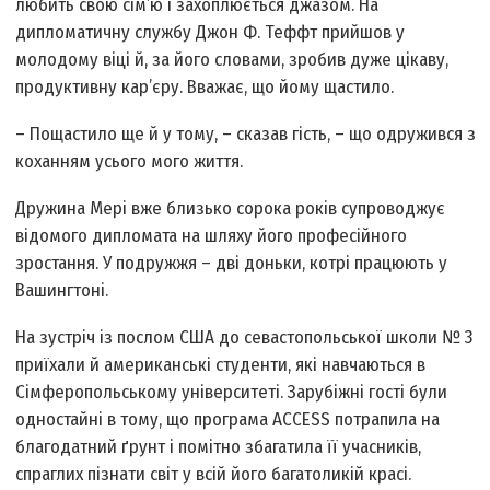
любить свою сім’ю і захоплюється джазом. На
дипломатичну службу Джон Ф. Теффт прийшов у
молодому віці й, за його словами, зробив дуже цікаву,
продуктивну кар’єру. Вважає, що йому щастило.
– Пощастило ще й у тому, – сказав гість, – що одружився з
коханням усього мого життя.
Дружина Мері вже близько сорока років супроводжує
відомого дипломата на шляху його професійного
зростання. У подружжя – дві доньки, котрі працюють у
Вашингтоні.
На зустріч із послом США до севастопольської школи № 3
приїхали й американські студенти, які навчаються в
Сімферопольському університеті. Зарубіжні гості були
одностайні в тому, що програма ACCESS потрапила на
благодатний ґрунт і помітно збагатила її учасників,
спраглих пізнати світ у всій його багатоликій красі.