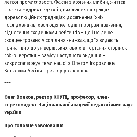
легкої промисловості. Факти з архівних глибин, життєві
сюжети мудрих педагогів, вихованих на кращих
дореволюційних традиціях, досягнення їхніх
послідовників, еволюція методів і програм навчання,
піднесення сходинками рейтингів – це і не лише
сконцентровано у солідних книжках, що їх видають
принагідно до універівських ювілеїв. Гортання сторінок
свіжої верстки – замісу наступного видання –
викристалізовує теми нашої з Олегом Ігоровичем
Волковим бесіди. І ректор розповідає…
***
Олег Волков, ректор КНУТД, професор, член-
кореспондент Національної академії педагогічних наук
України
Про головне завоювання