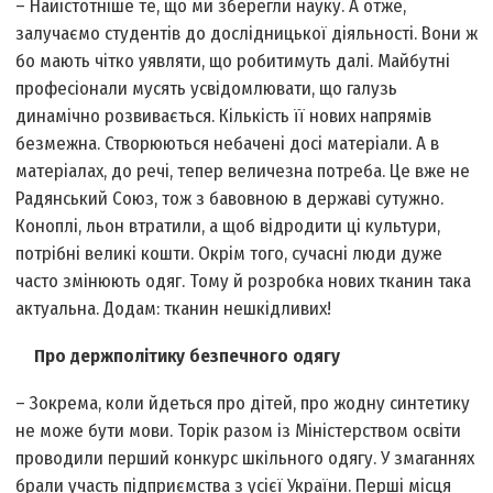
– Найістотніше те, що ми зберегли науку. А отже,
залучаємо студентів до дослідницької діяльності. Вони ж
бо мають чітко уявляти, що робитимуть далі. Майбутні
професіонали мусять усвідомлювати, що галузь
динамічно розвивається. Кількість її нових напрямів
безмежна. Створюються небачені досі матеріали. А в
матеріалах, до речі, тепер величезна потреба. Це вже не
Радянський Союз, тож з бавовною в державі сутужно.
Коноплі, льон втратили, а щоб відродити ці культури,
потрібні великі кошти. Окрім того, сучасні люди дуже
часто змінюють одяг. Тому й розробка нових тканин така
актуальна. Додам: тканин нешкідливих!
Про держполітику безпечного одягу
– Зокрема, коли йдеться про дітей, про жодну синтетику
не може бути мови. Торік разом із Міністерством освіти
проводили перший конкурс шкільного одягу. У змаганнях
брали участь підприємства з усієї України. Перші місця