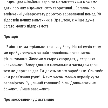
– один-два мільйони євро, то на заняттях ми можемо
дати про них відомості суто теоретичні… Загалом по
закінченні університету роботою забезпечені понад 90
відсотків наших випускників. Зрештою, є ж іще дуже
багато малих підприємств.
Про мрії
– Зміцнити матеріально-технічну базу! На тлі вузів світу
ми пробуксовуємо за найголовнішим показником:
фінансування. Живемо у старих спорудах, у «сараях»
навчаємось. Закордонним навчальним закладам гроші
теж не держава дає: їм дають змогу заробляти. Ось якби
нам розв’язали руки!.. А тим часом маємо перевірку за
перевіркою. Суцільний головний біль. Допомагати не
бажають. Лише заважають.
Про міжювілейну дистанцію