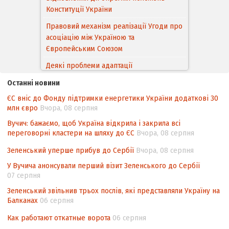
Конституції України
Правовий механізм реалізації Угоди про
асоціацію між Україною та
Європейським Cоюзом
Деякі проблеми адаптації
законодавства України щодо зазначення
Останні новини
походження товарів відповідно до
ЄС вніс до Фонду підтримки енергетики України додаткові 30
Угоди про торговельні аспекти прав
млн євро
Вчора, 08 серпня
інтелектуальної власності (TRIPS) у
контексті євроінтеграції
Вучич: бажаємо, щоб Україна відкрила і закрила всі
переговорні кластери на шляху до ЄС
Вчора, 08 серпня
Аналіз виборчого законодавства щодо
невизначеності механізму повторного
Зеленський уперше прибув до Сербії
Вчора, 08 серпня
підрахунку голосів виборців
У Вучича анонсували перший візит Зеленського до Сербії
07 серпня
Інформаційна безпека суспільства
Зеленський звільнив трьох послів, які представляли Україну на
Балканах
06 серпня
Как работают откатные ворота
06 серпня