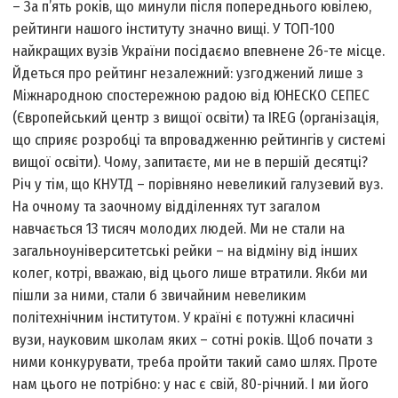
– За п’ять років, що минули після попереднього ювілею,
рейтинги нашого інституту значно вищі. У ТОП-100
найкращих вузів України посідаємо впевнене 26-те місце.
Йдеться про рейтинг незалежний: узгоджений лише з
Міжнародною спостережною радою від ЮНЕСКО СЕПЕС
(Європейський центр з вищої освіти) та IREG (організація,
що сприяє розробці та впровадженню рейтингів у системі
вищої освіти). Чому, запитаєте, ми не в першій десятці?
Річ у тім, що КНУТД – порівняно невеликий галузевий вуз.
На очному та заочному відділеннях тут загалом
навчається 13 тисяч молодих людей. Ми не стали на
загальноуніверситетські рейки – на відміну від інших
колег, котрі, вважаю, від цього лише втратили. Якби ми
пішли за ними, стали б звичайним невеликим
політехнічним інститутом. У країні є потужні класичні
вузи, науковим школам яких – сотні років. Щоб почати з
ними конкурувати, треба пройти такий само шлях. Проте
нам цього не потрібно: у нас є свій, 80-річний. І ми його