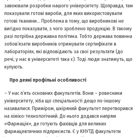
завоювали розробки нашого університету. Щоправда, там
показували готові вироби, для яких використовували
готові тканини… Проблема в тому, що виробникові не
вигідно показувати, з чого зроблено продукцію. В такому
разі потрібна державна політика. Тобто держава повинна
зобов’язати виробників отримувати сертифікати в
лабораторіях, які відповідають за свої результати (до
речі, у нас в університеті така є). Тоді люди знатимуть, що
купують.
Про деякі профільні особливості
– У нас п’ять основних факультетів. Вони – ровесники
університету, хіба що спеціальності дещо по-іншому
називалися. Приміром, шкіряний факультет перетворився
на хіміко-технологічний. До нього додався напрям
«Фармація», де готують фахівців для великих
фармацевтичних підприємств. Є у КНУТД факультети