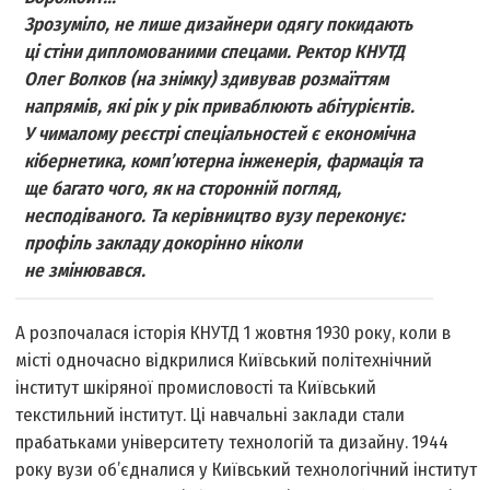
Зрозуміло, не лише дизайнери одягу покидають
ці стіни дипломованими спецами. Ректор КНУТД
Олег Волков (на знімку) здивував розмаїттям
напрямів, які рік у рік приваблюють абітурієнтів.
У чималому реєстрі спеціальностей є економічна
кібернетика, комп’ютерна інженерія, фармація та
ще багато чого, як на сторонній погляд,
несподіваного. Та керівництво вузу переконує:
профіль закладу докорінно ніколи
не змінювався.
А розпочалася історія КНУТД 1 жовтня 1930 року, коли в
місті одночасно відкрилися Київський політехнічний
інститут шкіряної промисловості та Київський
текстильний інститут. Ці навчальні заклади стали
прабатьками університету технологій та дизайну. 1944
року вузи об’єдналися у Київський технологічний інститут