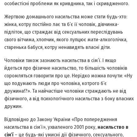
особистісні проблеми як кривдника, так і скривдженого.
Жертвою домашнього насильства може стати будь-хто:
жінка, котру постійно лає та б’є її чоловік, дівчинка-
підліток, що страждає від сексуальних переслідувань
свого вітчима, хлопчик, якого лупцює мати-алкоголічка,
старенька бабуся, котру ненавидять власні діти.
Чоловіки також зазнають насильства в сім’ї. І якщо
йдеться про фізичне насильство, то більшість чоловіків
соромляться говорити про це. Нерідко можна почути: «Ну
що подумають люди про чоловіка, котрого б’є
дружина!?». Та найчастіше чоловіки страждають не від
фізичного, а від психологічного насильства з боку власних
дружин.
Відповідно до Закону України «Про попередження
насильства в сім’ї», ухваленого 2001 року,
насильство в
сім’ї
– це будь-які умисні дії фізичного, сексуального,