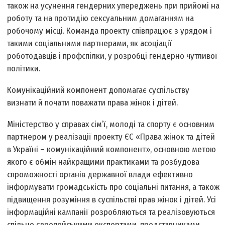
також на усунення гендерних упереджень при прийомі на
роботу та на протидію сексуальним домаганням на
робочому місці. Команда проекту співпрацює з урядом і
такими соціальними партнерами, як асоціації
роботодавців і профспілки, у розробці гендерно чутливої
політики.
Комунікаційний компонент допомагає суспільству
визнати й почати поважати права жінок і дітей.
Міністерство у справах сім’ї, молоді та спорту є основним
партнером у реалізації проекту ЄС «Права жінок та дітей
в Україні – комунікаційний компонент», основною метою
якого є обмін найкращими практиками та розбудова
спроможності органів державної влади ефективно
інформувати громадськість про соціальні питання, а також
підвищення розуміння в суспільстві прав жінок і дітей. Усі
інформаційні кампанії розробляються та реалізовуються
спільно європейськими експертами, представниками