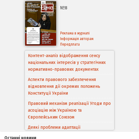
№8
Реклама в журналі
Інформація авторам
Передплата
Контент-аналіз відображення сенсу
національних інтересів у стратегічних
нормативно-правових документах
Аспекти правового забезпечення
відновлення дії окремих положень
Конституції України
Правовий механізм реалізації Угоди про
асоціацію між Україною та
Європейським Cоюзом
Деякі проблеми адаптації
законодавства України щодо зазначення
походження товарів відповідно до
Останні новини