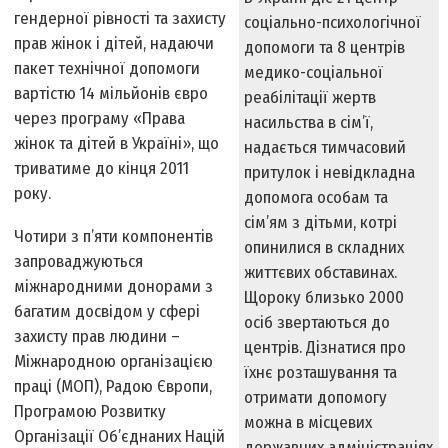
гендерної рівності та захисту
соціально-психологічної
прав жінок і дітей, надаючи
допомоги та 8 центрів
пакет технічної допомоги
медико-соціальної
вартістю 14 мільйонів євро
реабілітації жертв
через програму «Права
насильства в сім’ї,
жінок та дітей в Україні», що
надається тимчасовий
триватиме до кінця 2011
притулок і невідкладна
року.
допомога особам та
сім’ям з дітьми, котрі
Чотири з п’яти компонентів
опинилися в складних
запроваджуються
життєвих обставинах.
міжнародними донорами з
Щороку близько 2000
багатим досвідом у сфері
осіб звертаються до
захисту прав людини –
центрів. Дізнатися про
Міжнародною організацією
їхнє розташування та
праці (МОП), Радою Європи,
отримати допомогу
Програмою Розвитку
можна в місцевих
Організації Об’єднаних Націй
державних адміністраціях