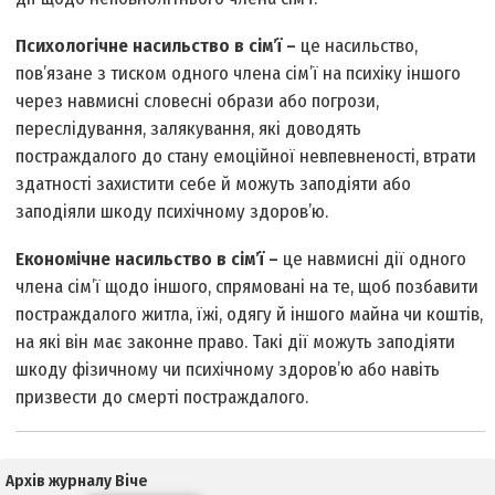
Психологічне насильство в сім’ї –
це насильство,
пов’язане з тиском одного члена сім’ї на психіку іншого
через навмисні словесні образи або погрози,
переслідування, залякування, які доводять
постраждалого до стану емоційної невпевненості, втрати
здатності захистити себе й можуть заподіяти або
заподіяли шкоду психічному здоров’ю.
Економічне насильство в сім’ї –
це навмисні дії одного
члена сім’ї щодо іншого, спрямовані на те, щоб позбавити
постраждалого житла, їжі, одягу й іншого майна чи коштів,
на які він має законне право. Такі дії можуть заподіяти
шкоду фізичному чи психічному здоров’ю або навіть
призвести до смерті постраждалого.
Архів журналу Віче