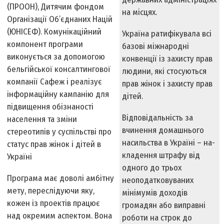
(ПРООН), Дитячим фондом
на місцях.
Організації Об’єднаних Націй
(ЮНІСЕФ). Комунікаційний
Україна ратифікувала всі
компонент програми
базові міжнародні
виконується за допомогою
конвенції із захисту прав
бельгійської консалтингової
людини, які стосуються
компанії Сафеж і реалізує
прав жінок і захисту прав
інформаційну кампанію для
дітей.
підвищення обізнаності
Відповідальність за
населення та зміни
вчинення домашнього
стереотипів у суспільстві про
насильства в Україні – на­
статус прав жінок і дітей в
кладення штрафу від
Україні
одного до трьох
Програма має доволі амбітну
неоподатковуваних
мету, переслідуючи яку,
мінімумів доходів
кожен із проектів працює
громадян або виправні
над окремим аспектом. Вона
роботи на строк до