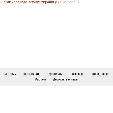
прискореного вступу" України у ЄС
05 серпня
Авторам
Координати
Передплата
Посилання
Про видання
Реклама
Державні закупівлі
Слідкуйте за "Віче" у соціальних мережах