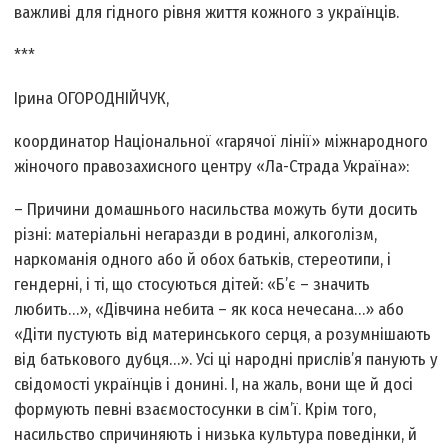
важливі для гідного рівня життя кожного з українців.
***
Ірина ОГОРОДНІЙЧУК,
координатор Національної «гарячої лінії» міжнародного
жіночого правозахисного центру «Ла-Страда Україна»:
– Причини домашнього насильства можуть бути досить
різні: матеріальні негаразди в родині, алкоголізм,
наркоманія одного або й обох батьків, стереотипи, і
гендерні, і ті, що стосуються дітей: «Б’є – значить
любить…», «Дівчина небита – як коса нечесана…» або
«Діти пустують від материнського серця, а розумнішають
від батькового дубця…». Усі ці народні прислів’я панують у
свідомості українців і донині. І, на жаль, вони ще й досі
формують певні взаємостосунки в сім’ї. Крім того,
насильство спричиняють і низька культура поведінки, й