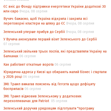
Угоди про торговельні аспекти прав
інтелектуальної власності (TRIPS) у
ЄС вніс до Фонду підтримки енергетики України додаткові 30
млн євро
Вчора, 08 серпня
контексті євроінтеграції
Вучич: бажаємо, щоб Україна відкрила і закрила всі
Аналіз виборчого законодавства щодо
переговорні кластери на шляху до ЄС
Вчора, 08 серпня
невизначеності механізму повторного
підрахунку голосів виборців
Зеленський уперше прибув до Сербії
Вчора, 08 серпня
Інформаційна безпека суспільства
У Вучича анонсували перший візит Зеленського до Сербії
07 серпня
Зеленський звільнив трьох послів, які представляли Україну на
Балканах
06 серпня
Как работают откатные ворота
06 серпня
Юридична адреса у Києві що обирають малий бізнес і стартапи
у 2026 році
06 серпня
ЗМІ: Трамп вимагав пояснень від Гегсета щодо дефіциту
боєприпасів
06 серпня
ЗМІ: Трамп відмовив Зеленському у додаткових
перехоплювачах для Patriot
05 серпня
Зеленський доручив урядовцям підготувати "програму