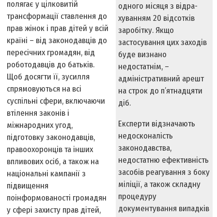
полягає у цілковитій
одного місяця з від­ра­
трансформації ставлення до
хуванням 20 відсотків
прав жінок і прав дітей у всій
заробітку. Якщо
країні – від законодавців до
застосування цих заходів
пересічних громадян, від
буде визнано
роботодавців до батьків.
недостатнім, –
Щоб досягти її, зусилля
адміністративний арешт
спрямовуються на всі
на строк до п’ятнадцяти
суспільні сфери, включаючи
діб.
втілення законів і
Експерти відзначають
міжнародних угод,
недосконалість
підготовку законодавців,
законодавства,
правоохоронців та інших
недостатню ефективність
впливових осіб, а також на
засобів реагування з боку
національні кампанії з
міліції, а також складну
підвищення
процедуру
поінформованості громадян
документування випадків
у сфері захисту прав дітей,