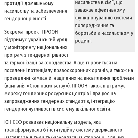
насильства в сім’ї, що
протидії домашньому
заважає ефективному
насильству та забезпечення
функціонуванню системи
гендерної рівності.
попередження та
Зокрема, проект ПРООН
боротьби з насильством у
підтримує український уряд
родині.
у моніторингу національних
програм з гендерної рівності
та гармонізації законодавства. Акцент робиться на
посиленні потенціалу правоохоронних органів, а також на
проведенні кампаній, націлених на висвітлення проблеми
(кампанія «Стоп насильству»). ПРООН також підтримує
мережу гендерних ресурсних центрів і працює на
запровадження гендерних стандартів, інтеграцію
гендерної чутливості в систему шкільної освіти.
ЮНІСЕФ розвиває національну модель, яка
трансформувала б інституційну систему державного
нагляду за дітьми та базувалася на створенні для них