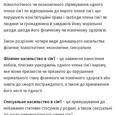
психологічного чи економічного спрямування одного
члена сім’ї по відношенню до іншого члена сім’ї, що
порушують конституційні права і свободи члена сім’ї як
людини та громадянина й завдають йому моральної
шкоди, шкоди його фізичному чи психічному здоров’ю.
Закон розрізняє чотири види домашнього насильства:
фізичне; психологічне; економічне; сексуальне.
Фізичне насильство в сім’ї
– це навмисне нанесення
побоїв, тілесних ушкоджень одного члена сім’ї іншому,
яке може призвести чи призвело до порушення
нормального стану фізичного чи психічного здоров’я або
навіть до смерті постраждалого, а також до приниження
його честі та гідності.
Сексуальне насильство в сім’ї
– це примушування до
небажаних статевих стосунків у родині, а також сексуальні
дії щодо неповнолітнього члена сім’ї.