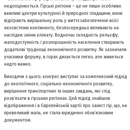
недооцінюється. Гірські регіони – це не лише особливо
важливі центри культурної й природної спадщини, вони
відіграють вирішальну роль у життєзабезпеченні всієї
екосистеми континенту, безпосередньо впливають на
наслідки зміни клімату. Водночас складність рельєфу,
малодоступність і розпорошеність населення створюють
додаткові труднощі економічного розвитку. Як зазначали
учасники форуму, в горах дихається легко, але живеться
надто важко.
Виходячи з цього, конгрес виступає за комплексний підхід
до екологічного, соціально-економічного розвитку,
вирішення транспортних та інших завдань, які слід
розв’язати в гірських регіонах. Цей підхід знайшов
відображення і в Європейській хартії про захист гір, що, на
превеликий жаль, не стала юридично обов’язковим
документом.