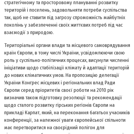
стратегічному та просторовому плануванні розвитку
територій і поселень, задовольняти потреби суспільства
так, щоб не ставити під загрозу спроможність майбутніх
поколінь у забезпеченні своїх життєвих потреб під час
взаємодії з природою.
Територіальні органи влади та місцевого самоврядування
країн Європи, в тому числі України, усвідомлюючи свою
роль у суспільно-політичних процесах, висунули численні
ініціативи щодо стабілізації клімату й адаптації територій
до нових кліматичних умов. На пропозицію делегації
України Конгрес місцевих і регіональних влад Ради
Європи серед пріоритетів своєї роботи на 2010 рік
визначив також підготовку резолюції та рекомендації
щодо сталого розвитку гірських регіонів Європи на
прикладі Карпат, який, на переконання багатьох учасників
конференції, за належної уваги європейської спільноти
має перетворитися на своєрідний полігон для