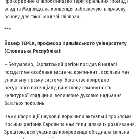
прикордонне співробітництво територіальних громад і
влад та Мадридська конвенція забезпечують правову
основу для такої моделі співпраці.
***
Йозеф ТЕРЕК, професор Пряшівського університету
(Словацька Республіка):
– Безумовно, Карпатський регіон посідав й надалі
посідатиме особливе місце на континенті, оскільки має
унікальну гірську систему, багатство природно-
ресурсного потенціалу, виняткову самобутність
культурної спадщини, величезне духовне надбання
багатьох поколінь.
На конференції науковці порушили актуальні проблеми
гірських регіонів Європи та намітили шляхи їх розв’язання.
Зрештою, всіх учасників конференції об’єднала спільна