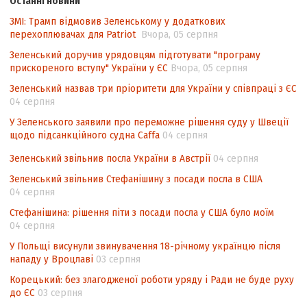
Останні новини
походження товарів відповідно до
ЗМІ: Трамп відмовив Зеленському у додаткових
Угоди про торговельні аспекти прав
перехоплювачах для Patriot
Вчора, 05 серпня
інтелектуальної власності (TRIPS) у
контексті євроінтеграції
Зеленський доручив урядовцям підготувати "програму
прискореного вступу" України у ЄС
Вчора, 05 серпня
Аналіз виборчого законодавства щодо
Зеленський назвав три пріоритети для України у співпраці з ЄС
невизначеності механізму повторного
04 серпня
підрахунку голосів виборців
У Зеленського заявили про переможне рішення суду у Швеції
Інформаційна безпека суспільства
щодо підсанкційного судна Caffa
04 серпня
Зеленський звільнив посла України в Австрії
04 серпня
Зеленський звільнив Стефанішину з посади посла в США
04 серпня
Стефанішина: рішення піти з посади посла у США було моїм
04 серпня
У Польщі висунули звинувачення 18-річному українцю після
нападу у Вроцлаві
03 серпня
Корецький: без злагодженої роботи уряду і Ради не буде руху
до ЄС
03 серпня