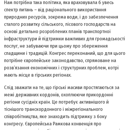
Нам потрібна така політика, яка враховувала б увесь
спектр питань – від раціонального використання
природних ресурсів, зокрема води, і до забезпечення
сталого розвитку сільського, лісового господарств на
основі детально розроблених планів транспортної
інфраструктури й підтримки важливих для громадськості
послуг, не забуваючи при цьому про збереження
спадщини і традицій. Конгрес переконаний, що для цього
потрібне європейське законодавство, спрямоване на
розв’язання економічних і структурних проблем, котрі
мають місце в гірських регіонах.
Слід зважати на те, що гірські масиви простягаються за
межі державних кордонів, охоплюючи прикордонні
регіони сусідніх країн. Це потребує активнішого й
тіснішого транскордонного і міжрегіонального
співробітництва, яке знаходить підтримку з боку
конгресу. Європейська Рамкова конвенція про