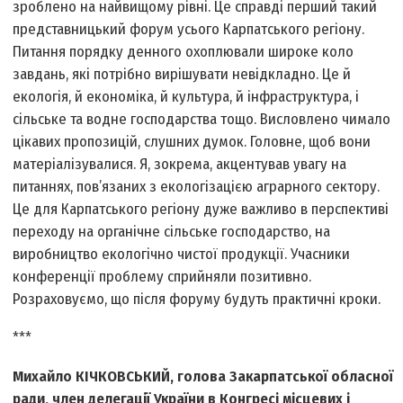
зроблено на найвищому рівні. Це справді перший такий
представницький форум усього Карпатського регіону.
Питання порядку денного охоплювали широке коло
завдань, які потрібно вирішувати невідкладно. Це й
екологія, й економіка, й культура, й інфраструктура, і
сільське та водне господарства тощо. Висловлено чимало
цікавих пропозицій, слушних думок. Головне, щоб вони
матеріалізувалися. Я, зокрема, акцентував увагу на
питаннях, пов’язаних з екологізацією аграрного сектору.
Це для Карпатського регіону дуже важливо в перспективі
переходу на органічне сільське господарство, на
виробництво екологічно чистої продукції. Учасники
конференції проблему сприйняли позитивно.
Розраховуємо, що після форуму будуть практичні кроки.
***
Михайло КІЧКОВСЬКИЙ, голова Закарпатської обласної
ради, член делегації України в Конгресі місцевих і