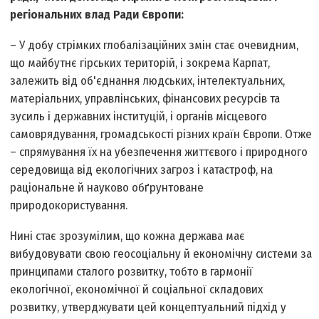
регіональних влад Ради Європи:
– У добу стрімких глобалізаційних змін стає очевидним,
що майбутнє гірських територій, і зокрема Карпат,
залежить від об'єднання людських, інтелектуальних,
матеріальних, управлінських, фінансових ресурсів та
зусиль і державних інституцій, і органів місцевого
самоврядування, громадськості різних країн Європи. Отже
– спрямування їх на убезпечення життєвого і природного
середовища від екологічних загроз і катастроф, на
раціональне й науково обґрунтоване
природокористування.
Нині стає зрозумілим, що кожна держава має
вибудовувати свою геосоціальну й економічну системи за
принципами сталого розвитку, тобто в гармонії
екологічної, економічної й соціальної складових
розвитку, утверджувати цей концептуальний підхід у