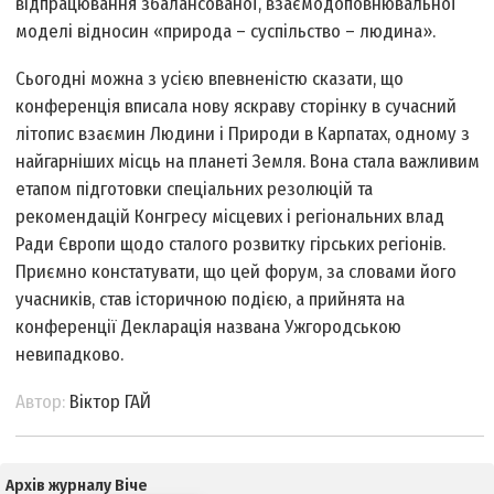
відпрацювання збалансованої, взаємодоповнювальної
моделі відносин «природа – суспільство – людина».
Сьогодні можна з усією впевненістю сказати, що
конференція вписала нову яскраву сторінку в сучасний
літопис взаємин Людини і Природи в Карпатах, одному з
найгарніших місць на планеті Земля. Вона стала важливим
етапом підготовки спеціальних резолюцій та
рекомендацій Конгресу місцевих і регіональних влад
Ради Європи щодо сталого розвитку гірських регіонів.
Приємно констатувати, що цей форум, за словами його
учасників, став історичною подією, а прийнята на
конференції Декларація названа Ужгородською
невипадково.
Автор:
Віктор ГАЙ
Архів журналу Віче