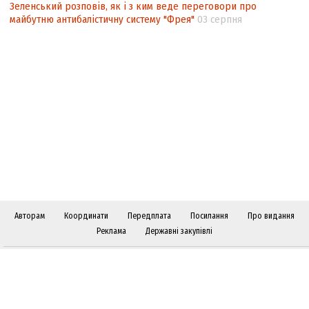
Зеленський розповів, як і з ким веде переговори про
майбутню антибалістичну систему "Фрея"
03 серпня
Авторам
Координати
Передплата
Посилання
Про видання
Реклама
Державні закупівлі
Слідкуйте за "Віче" у соціальних мережах