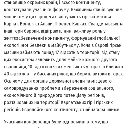
становище окремих країн, і всього континенту,
констатували учасники форуму. Важливим стабілізуючим
чинником у цих процесах виступають гірські масиви
Карпат. Вони, як і Альпи, Піренеї, Кавказ, Скандинавські та
інші гори Європи, відіграють нині важливу роль у
життєзабезпеченні континенту, формуванні глобальної
екологічної безпеки в майбутньому. Хоча в Європі гірські
масиви займають понад 17 відсотків території, від стану
цих екосистем залежить доля майже кожного другого
європейця, 10 відсотків яких мешкають у горах, а близько
40 відсотків – у басейнах річок, що беруть витоки в горах.
Ось чому для органів державної влади та місцевого
самоврядування проблеми збереження соціального,
економічного й природного потенціалу регіонів,
розташованих на території Карпатських гір і гірських
регіонів Європейського континенту, є найнагальнішими.
Учасники конференції були одностайні в тому, що