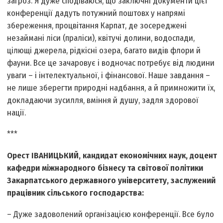
загроз. Я дуже сподіваюся, що заключні документи цієї
конференції дадуть потужний поштовх у напрямі
збереження, процвітання Карпат, де зосереджені
незаймані ліси (праліси), квітучі долини, водоспади,
цілющі джерела, рідкісні озера, багато видів флори й
фауни. Все це зачаровує і водночас потребує від людини
уваги – і інтелектуальної, і фінансової. Наше завдання –
не лише зберегти природні надбання, а й примножити їх,
докладаючи зусилля, вміння й душу, задля здорової
нації.
***
Орест ІВАНИЦЬКИЙ, кандидат економічних наук, доцент
кафедри міжнародного бізнесу та світової політики
Закарпатського державного університету, заслужений
працівник сільського господарства:
– Дуже задоволений організацією конференції. Все було