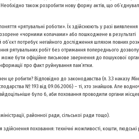
Необхідно також розробити нову форму актів, що об’єднувал
поняття «рятувальні роботи». Їх здійснюють у разі виявлення 
розорене «чорними копачами» або пошкоджене в результаті
ий об’єкт потребує негайного дослідження шляхом повних розк
ння рятувальних робіт без отримання попереднього дозволу 
 може бути офіційне письмове звернення до пошукової орган
нформації про факт руйнування пам’ятки.
н це робити? Відповідно до законодавства (п. 3.3 наказу Мін
одарства № 193 від 09.06.2006) – ті, хто знайшов. Але водно
айдоцільніше було б, аби поховання проводили органи місце
іністрації, районної ради, сільської ради тощо).
 здійснення поховання: технічні можливості, кошти, людські