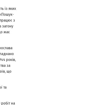
ь із яких
 «Пошук-
впрацює з
в загону
що має
рослава
бладнано
44 років,
тва за
оїв, що
ї та
 робіт на