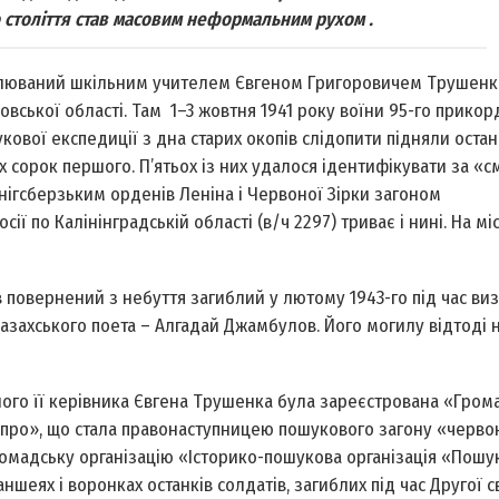
о століття став масовим неформальним рухом .
чолюваний шкільним учителем Євгеном Григоровичем Трушенк
ської області. Там 1–3 жовтня 1941 року воїни 95-го прико
укової експедиції з дна старих окопів слідопити підняли оста
х сорок першого. П’ятьох із них удалося ідентифікувати за «
гсберзьким орденів Леніна і Червоної Зірки загоном
 по Калінінградській області (в/ч 2297) триває і нині. На мі
 повернений з небуття загиблий у лютому 1943-го під час ви
захського поета – Алгадай Джамбулов. Його могилу відтоді 
нного її керівника Євгена Трушенка була зареєстрована «Гром
іпро», що стала правонаступницею пошукового загону «черво
 Громадську організацію «Історико-пошукова організація «Пошу
еях і воронках останків солдатів, загиблих під час Другої с