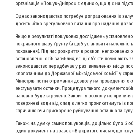
організація «Пошук-Дніпро» є єдиною, що діє на підста
Однак законодавство потребує допрацювання із залуч
досить чітко врегульовано питання про надання дозво
Якщо в результаті пошукових досліджень установлено
покривного шару ґрунту (а щоб установити належність 
поховання). Під час розкриття в розкопі непохованих о
встановленні осіб загиблих, всі ці об’єкти починают
законодавство передбачає у разі виявлення місця пох
клопотанням до Державної міжвідомчої комісії у справ
Міністрів, потім отримання дозволу на проведення екс
ексгумувати останки. Процедура такого документообіг
напевно буде втрачено. Закриття розкопу не припиняє
поверхневі води від опадів легко проникатимуть із п
спричинюючи прискорене руйнування останків та супу
Також, на думку самих пошуковців, доцільно було б о
один документ на зразок «Відкритого листа», що існу