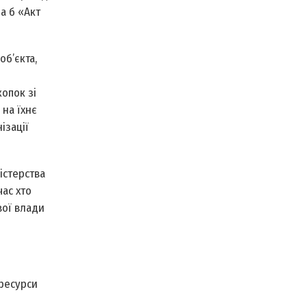
а б «Акт
об’єкта,
опок зі
на їхнє
ізації
істерства
час хто
вої влади
 ресурси