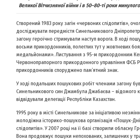
Великої Вітчизняної війни і в 50–80-ті роки минулог
Створений 1983 року загін «червоних слідопитів», о
досліджувати передмістя Синельникового Дніпропетров
загону героїчно стримували наступ ворога. В ході пош
восьми прикордонників, полеглих тут у жовтневих боя
медальйонами». Листування з 95-м прикордонним Кені
Червонопрапорного прикордонного управління ФСБ Росії
прикордонників споруджено пам’ятний знак.
У ході подальших пошукових робіт членами загону був
Синельникового син Джамбула Джабаєва – відомого ка
відвідували делегації Республіки Казахстан.
1995 року в місті Синельникове за ініціативою незмі
молодіжна історико-пошукова організація «Пошук-Дн
слідопитів». У 2007 році на її базі створили обласну
Вона продовжує пошуки непохованих, залишених у транш