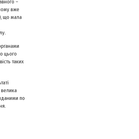
авного –
улому вже
), що мала
лу.
 органами
о цього
ість таких
таті
, велика
киданими по
ня.
і