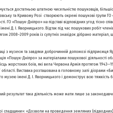
чується достатньою штатною чисельністю пошуковців, більшіст
ровську та Кривому Розі створюють окремі пошукові групи ГО
ті. ГО «Пошук-Дніпро» на підставі відповідних угод тісно спі
ні Д. І. Яворницького. Відтак під час пошукових робіт члені
гом 2008–2009 років із супутніх знахідок дібрано матеріал, 
раці з музеєм та завдяки доброчинній допомозі підприємця Я
ція «Пошук-Дніпро» за матеріалами пошукової діяльності о
ісць жорстоких боїв, які вела Червона Армія протягом 1943—19
області. Виставка розташована в головному залі діорами «Би
 музею імені Д. І. Яворницького і демонструє всю тяжкість б
ий результат така діяльність може мати лише за законодавчо
ної спадщини»: «Дозволи на проведення земляних (підводних)