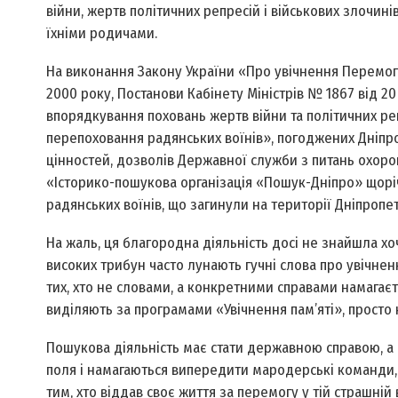
війни, жертв політичних репресій і військових злочині
їхніми родичами.
На виконання Закону України «Про увічнення Перемоги у
2000 року, Постанови Кабінету Міністрів № 1867 від 
впорядкування поховань жертв війни та політичних репр
перепоховання радянських воїнів», погоджених Дніп
цінностей, дозволів Державної служби з питань охоро
«Історико-пошукова організація «Пошук-Дніпро» щорі
радянських воїнів, що загинули на території Дніпропет
На жаль, ця благородна діяльність досі не знайшла х
високих трибун часто лунають гучні слова про увічнен
тих, хто не словами, а конкретними справами намагаєт
виділяють за програмами «Увічнення пам’яті», просто 
Пошукова діяльність має стати державною справою, а
поля і намагаються випередити мародерські команди,
тим, хто віддав своє життя за перемогу у тій страшній 