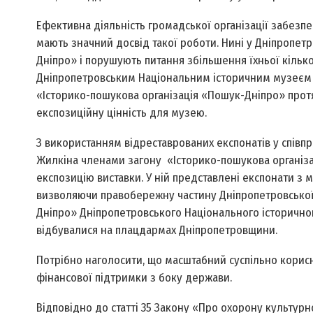
Ефективна діяльність громадської організації забезпе
мають значний досвід такої роботи. Нині у Дніпропет
Дніпро» і порушують питання збільшення їхньої кількос
Дніпропетровським Національним історичним музеєм іме
«Історико-пошукова організація «Пошук-Дніпро» протя
експозиційну цінність для музею.
З використанням відреставрованих експонатів у співп
Жилкіна членами загону «Історико-пошукова організа
експозицію виставки. У ній представлені експонати з м
визволяючи правобережну частину Дніпропетровської 
Дніпро» Дніпропетровського Національного історичного
відбувалися на плацдармах Дніпропетровщини.
Потрібно наголосити, що масштабний суспільно корисн
фінансової підтримки з боку держави.
Відповідно до статті 35 Закону «Про охорону культур