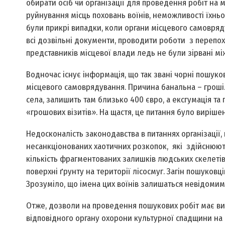
обирати осіб чи організації для проведення робіт на 
руйнування місць поховань воїнів, неможливості їхньо
були прикрі випадки, коли органи місцевого самовряду
всі дозвільні документи, проводити роботи з перепох
представників місцевої влади ледь не були зірвані м
Водночас існує інформація, що так звані чорні пошуко
місцевого самоврядування. Причина банальна – гроші.
села, залишить там близько 400 євро, а ексгумація т
«грошових візитів». На щастя, це питання було вирішен
Недосконалість законодавства в питаннях організації,
несанкціонованих хаотичних розкопок, які здійснюють 
кількість фрагментованих залишків людських скелетів
поверхні ґрунту на території лісосмуг. Загін пошуковц
Зрозуміло, що імена цих воїнів залишаться невідомими
Отже, дозволи на проведення пошукових робіт має ви
відповідного органу охорони культурної спадщини на 