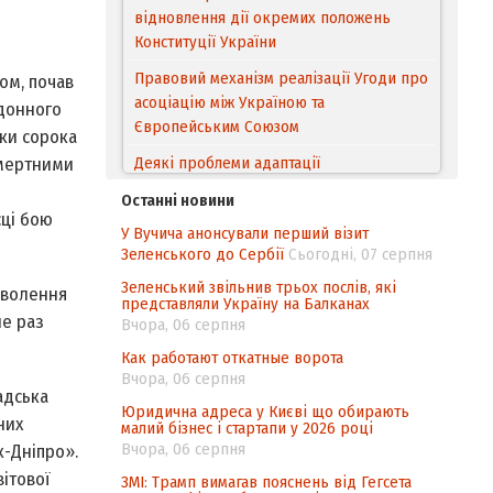
відновлення дії окремих положень
Конституції України
Правовий механізм реалізації Угоди про
ом, почав
асоціацію між Україною та
рдонного
Європейським Cоюзом
нки сорока
Деякі проблеми адаптації
смертними
законодавства України щодо зазначення
Останні новини
походження товарів відповідно до
сці бою
У Вучича анонсували перший візит
Угоди про торговельні аспекти прав
Зеленського до Сербії
Сьогодні, 07 серпня
інтелектуальної власності (TRIPS) у
контексті євроінтеграції
Зеленський звільнив трьох послів, які
зволення
представляли Україну на Балканах
Аналіз виборчого законодавства щодо
не раз
Вчора, 06 серпня
невизначеності механізму повторного
Как работают откатные ворота
підрахунку голосів виборців
Вчора, 06 серпня
адська
Інформаційна безпека суспільства
Юридична адреса у Києві що обирають
них
малий бізнес і стартапи у 2026 році
Вчора, 06 серпня
к-Дніпро».
вітової
ЗМІ: Трамп вимагав пояснень від Гегсета