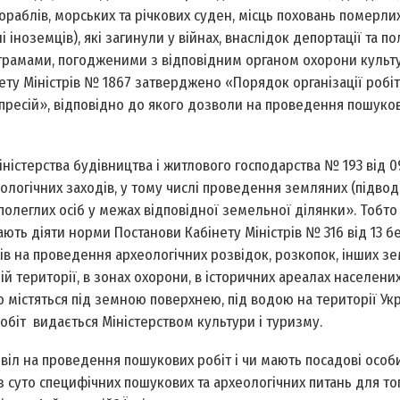
ораблів, морських та річкових суден, місць поховань померлих
іноземців), які загинули у війнах, внаслідок депортації та по
рограмами, погодженими з відповідним органом охорони культ
у Міністрів № 1867 затверджено «Порядок організації робіт 
пресій», відповідно до якого дозволи на проведення пошуков
ністерства будівництва і житлового господарства № 193 від 0
ологічних заходів, у тому числі проведення земляних (підвод
 полеглих осіб у межах відповідної земельної ділянки». Тобто
ають діяти норми Постанови Кабінету Міністрів № 316 від 13 б
в на проведення археологічних розвідок, розкопок, інших з
ій території, в зонах охорони, в історичних ареалах населених
містяться під земною поверхнею, під водою на території Укр
обіт видається Міністерством культури і туризму.
звіл на проведення пошукових робіт і чи мають посадові особи
з суто специфічних пошукових та археологічних питань для то