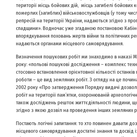
території місць бойових дій, місць загибелі бойових к
померлих (загиблих) військовослужбовців (у тому числі 
репресій на території України, надаються згідно з п
спадщини». Водночас уже згаданою постановою Кабінет
впорядкування поховань жертв війни та політичних ре
надаються органами місцевого самоврядування.
Визначення пошукових робіт ми знаходимо в наказі Мі
року: «польові пошукові дослідження – комплекс техн
стосовно встановлення орієнтовної кількості останків
роботи – це вид земляних робіт. З огляду на це почин
2002 року «Про затвердження Порядку видачі дозволі
робіт на території пам’ятки, охоронюваній археологічн
також досліджень решток життєдіяльності людини, що 
згідно з якою дозвіл на проведення інших земляних р
Постають логічні запитання: то хто повинен давати до
місцевого самоврядування достатні знання та досвід і