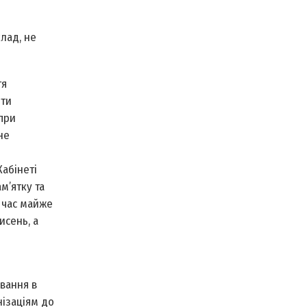
лад, не
тя
ити
 при
не
-
Кабінеті
м’ятку та
 час майже
исень, а
вання в
нізаціям до