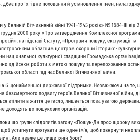
в, дбає про їх гідне поховання й установлення імен, налагоджу
 Великій Вітчизняній війні 1941–1945 років» № 1684-III від 2
20 грудня 2000 року «Про затвердження Комплексної програми
есій», на підставі Статуту, «Програми пошуку, ексгумації та
ропетровським обласним центром охорони історико-культурн
ни національної культурної спадщини Громадська організаці
чно здійснює роботи з метою пошуку та перепоховання остан
ровської області під час Великої Вітчизняної війни.
оча б щонайменшої державної підтримки. Незважаючи на те, 
ня безсмертного подвигу героїв Великої Вітчизняної війни, ді
ься втілити в життя це гасло, лишається поза увагою держави.
не доходять до пошукових організацій.
 поки що групи слідопитів загону «Пошук-Дніпро» щороку вих
 щоб устигнути врятувати ще одне ім’я, щоб повернути неопл
війні. Але невже це лише їхній борг?