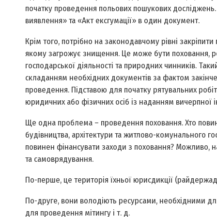
початку проведення польових пошукових досліджень. 
виявлення» та «Акт ексгумації» в один документ.
Крім того, потрібно на законодавчому рівні закріпити 
якому загрожує знищення. Це може бути поховання, 
господарської діяльності та природних чинників. Так
складанням необхідних документів за фактом закінче
проведення. Підставою для початку рятувальних робіт
юридичних або фізичних осіб із наданням вичерпної і
Ще одна проблема – проведення поховання. Хто повине
будівництва, архітектури та житлово-комунального госп
повинен фінансувати заходи з поховання? Можливо, н
та самоврядування.
По-перше, це територія їхньої юрисдикції (райдержадм
По-друге, вони володіють ресурсами, необхідними для
для проведення мітингу і т. д.