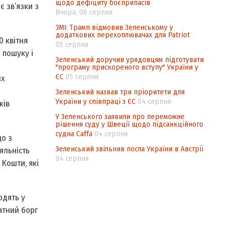
щодо дефіциту боєприпасів
є зв’язки з
Вчора, 06 серпня
ЗМІ: Трамп відмовив Зеленському у
додаткових перехоплювачах для Patriot
0 квітня
05 серпня
 пошуку і
Зеленський доручив урядовцям підготувати
"програму прискореного вступу" України у
ЄС
05 серпня
их
я
Зеленський назвав три пріоритети для
України у співпраці з ЄС
04 серпня
ків
У Зеленського заявили про переможне
рішення суду у Швеції щодо підсанкційного
судна Caffa
04 серпня
що з
Зеленський звільнив посла України в Австрії
яльність
04 серпня
 Кошти, які
одять у
атний борг