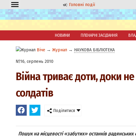
Головні події
НОВИНИ
ПЛЕНАРНІ ЗАСІДАННЯ
ВЛА
Віче
→
Журнал
→
НАУКОВА БІБЛІОТЕКА
№16, серпень 2010
Війна триває доти, доки не
солдатів
Поділитися
Пошук на місцевості «забутих» останків радянських 