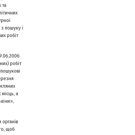
 та
літичних
урної
з пошуку і
их робіт
9.06.2006
них) робіт
 пошукові
ерезня
емляних
 місць, а
аїни»,
 органів
го, щоб