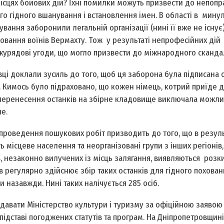
місцях бойових дій? Їхні помилки можуть призвести до непопр
го гідного вшанування і встановлення імен. В області в мин
вання заборонили легальній організації (нині її вже не існує
овання воїнів Вермахту. Тож у результаті непрофесійних дій
іжурядові угоди, що могло призвести до міжнародного сканда
вці доклали зусиль до того, щоб ця заборона була підписана
 Кимось було підраховано, що кожен німець, котрий приїде д
а перенесення останків на збірне кладовище виключала можлив
е.
 проведення пошукових робіт призводить до того, що в резуль
місцеве населення та неорганізовані групи з інших регіонів
, незаконно вилучених із місць залягання, виявляються роз
ів регулярно здійснює збір таких останків для гідного похован
 назавжди. Нині таких налічується 285 осіб.
давати Міністерство культури і туризму за офіційною заявою
підставі погоджених статутів та програм. На Дніпропетровщин