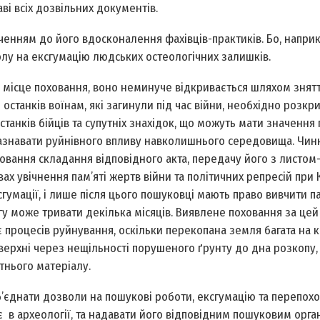
ві всіх дозвільних документів.
енням до його вдосконалення фахівців-практиків. Бо, наприк
лу на ексгумацію людських остеологічних залишків.
 місце поховання, воно неминуче відкривається шляхом знят
останків воїнам, які загинули під час війни, необхідно розкр
станків бійців та супутніх знахідок, що можуть мати значення
ь зазнавати руйнівного впливу навколишнього середовища. Чин
овання складання відповідного акта, передачу його з листом
ах увічнення пам’яті жертв війни та політичних репресій при 
гумації, і лише після цього пошуковці мають право вивчити па
у може тривати декілька місяців. Виявлене поховання за цей
 процесів руйнування, оскільки перекопана земля багата на к
оверхні через нещільності порушеного ґрунту до дна розкопу,
тнього матеріалу.
б’єднати дозволи на пошукові роботи, ексгумацію та перепохо
є в археології, та надавати його відповідним пошуковим орга