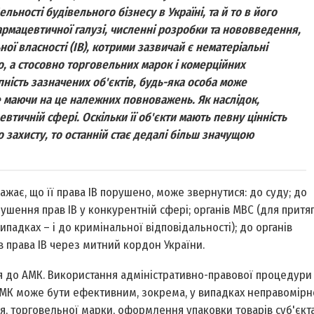
ельності будівельного бізнесу в Україні, та й то в його
рмацевтичної галузі, численні розробки та нововведення,
ої власності (ІВ), котрими зазвичай є нематеріальні
, а стосовно торговельних марок і комерційних
ність зазначених об'єктів, будь-яка особа може
не маючи на це належних повноважень. Як наслідок,
тичній сфері. Оскільки її об'єкти мають певну цінність
захисту, то останній стає дедалі більш значущою
ажає, що її права ІВ порушено, може звернутися: до суду; до
ушення прав ІВ у конкурентній сфері; органів МВС (для притя
ипадках – і до кримінальної відповідальності); до органів
права ІВ через митний кордон України.
я до АМК. Використання адміністративно-правової процедури 
 АМК може бути ефективним, зокрема, у випадках неправомірн
, торговельної марки, оформлення упаковки товарів суб'єкт