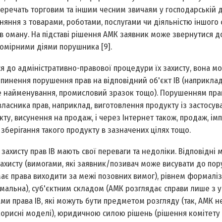
еречать торговим та іншим чесним звичаям у господарській д
яння з товарами, роботами, послугами чи діяльністю іншого 
 оману. На підставі рішення АМК заявник може звернутися до
омірними діями порушника [9].
ся до адміністративно-правової процедури їх захисту, вона м
инення порушення прав на відповідний об'єкт ІВ (наприклад,
йне найменування, промисловий зразок тощо). Порушенням пра
власника прав, наприклад, виготовлення продукту із застосу
ту, висунення на продаж, і через Інтернет також, продаж, ім
 зберігання такого продукту в зазначених цілях тощо.
захисту прав ІВ мають свої переваги та недоліки. Відповідні 
захисту (вимогами, які заявник/позивач може висувати до пор
має права виходити за межі позовних вимог), рівнем формаліз
мальна), суб'єктним складом (АМК розглядає справи лише з 
ами права ІВ, які можуть бути предметом розгляду (так, АМК н
корисні моделі), юридичною силою рішень (рішення комітет