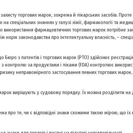
захисту торгових марок, зокрема й лікарських засобів. Проте 
 на спеціальних знаннях у галузі хімії, фармакології та меди
но використання фармацевтичних торгових марок потрібне за
рім норм законодавства про інтелектуальну власність, – спец
 Бюро з патентів і торгових марок (PTO) здійснює реєстраці
я з контролю за продуктами і ліками (FDA) контролює викорис
изику неправомірного застосування певних торгових марок, 
арок вирішують у судовому порядку. Їх можна розділити на д
ма про те, чи є відповідні знаки схожими такою мірою, що їх
а знаки для товарів і послуг на підставі невідповідності