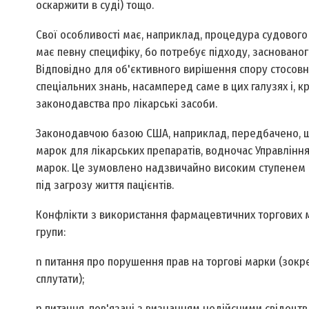
оскаржити в суді) тощо.
Свої особливості має, наприклад, процедура судового 
має певну специфіку, бо потребує підходу, заснованого
Відповідно для об'єктивного вирішення спору стосов
спеціальних знань, насамперед саме в цих галузях і, к
законодавства про лікарські засоби.
Законодавчою базою США, наприклад, передбачено, що
марок для лікарських препаратів, водночас Управлінн
марок. Це зумовлено надзвичайно високим ступенем р
під загрозу життя пацієнтів.
Конфлікти з використання фармацевтичних торгових м
групи:
n питання про порушення прав на торгові марки (зокре
сплутати);
n питання, пов'язані з визнанням недійсними свідоцтв н