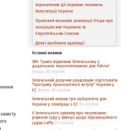
відновлення дії окремих положень
Конституції України
Правовий механізм реалізації Угоди про
асоціацію між Україною та
Європейським Cоюзом
Деякі проблеми адаптації
законодавства України щодо зазначення
Останні новини
походження товарів відповідно до
ЗМІ: Трамп відмовив Зеленському у
Угоди про торговельні аспекти прав
додаткових перехоплювачах для Patriot
інтелектуальної власності (TRIPS) у
Вчора, 05 серпня
контексті євроінтеграції
Зеленський доручив урядовцям підготувати
"програму прискореного вступу" України у
Аналіз виборчого законодавства щодо
гнення
ЄС
Вчора, 05 серпня
невизначеності механізму повторного
підрахунку голосів виборців
Зеленський назвав три пріоритети для
України у співпраці з ЄС
04 серпня
Інформаційна безпека суспільства
У Зеленського заявили про переможне
захисту
рішення суду у Швеції щодо підсанкційного
ого
судна Caffa
04 серпня
а