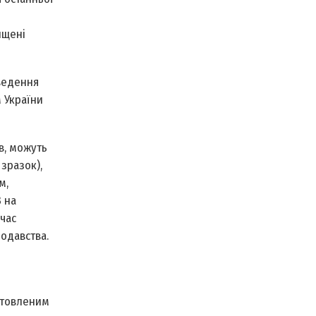
ищені
оведення
 України
в, можуть
 зразок),
м,
В на
час
нодавства.
готовленим