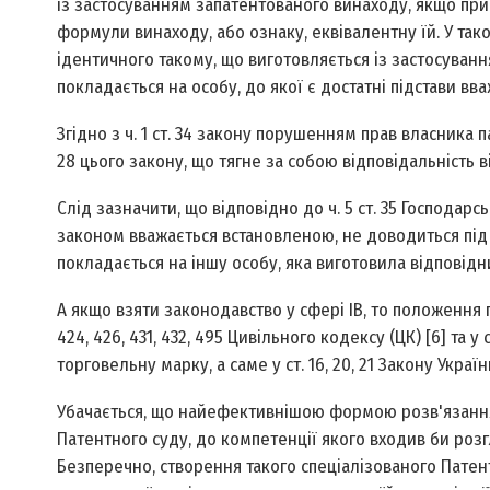
із застосуванням запатентованого винаходу, якщо пр
формули винаходу, або ознаку, еквівалентну їй. У так
ідентичного такому, що виготовляється із застосуванн
покладається на особу, до якої є достатні підстави вв
Згідно з ч. 1 ст. 34 закону порушенням прав власника 
28 цього закону, що тягне за собою відповідальність 
Слід зазначити, що відповідно до ч. 5 ст. 35 Господарс
законом вважається встановленою, не доводиться під
покладається на іншу особу, яка виготовила відповідни
А якщо взяти законодавство у сфері ІВ, то положення п
424, 426, 431, 432, 495 Цивільного кодексу (ЦК) [6] та 
торговельну марку, а саме у ст. 16, 20, 21 Закону Украї
Убачається, що найефективнішою формою розв'язання 
Патентного суду, до компетенції якого входив би розг
Безперечно, створення такого спеціалізованого Патент