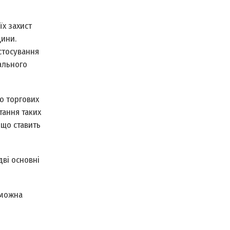
їх захист
цини.
стосування
іального
ю торгових
тання таких
що ставить
ві основні
 можна