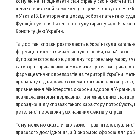
кому як не їм оцінювати стан справ у своїй системі та 
невластивих їхній компетенції справ, а з другого – з
об'єктів ІВ. Багаторічний досвід роботи патентних суді
Функціонування Патентного суду гарантувало б захист
Конституцією України.
Та досі такі справи розглядають в Україні суди загальн
фармацевтики зазвичай виступає особа, на ім'я якої з
було зареєстровано відповідну торговельну марку (мар
категорії справ, позивач може вже протягом тривалог
фармацевтичних препаратів на території України, ма
препарату під належною йому торговельною маркою, 
призначення Міністерства охорони здоров'я України, 
позивача вимогам державних та міжнародних стандартів
провадження у справах такого характеру потребують, 
ретельної перевірки усіх наявних фактів у справі.
Тому можемо сказати, що захист прав інтелектуально
правового дослідження, а й окремою сферою для робо