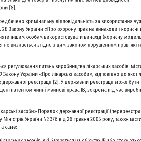
ни [8].
ередбачено кримінальну відповідальність за використання чу
ст. 28 Закону України «Про охорону прав на винаходи і корисні
няти іншим особам використовувати винахід (корисну модель
ня не визнається згідно з цим законом порушенням прав, які 
ться регулювання питань виробництва лікарських засобів, міст
 9 Закону України «Про лікарські засоби», відповідно до якої л
х державної реєстрації [2]. У державній реєстрації може бути
ені патентом чинні майнові права ІВ, зокрема під час виробн
ікарські засоби» Порядок державної реєстрації (перереєстрац
Міністрів України № 376 від 26 травня 2005 року, також місти
 а саме:
лікарських засобів, які базуються на об'єктах ІВ або стосуютьс