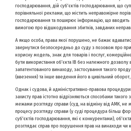
господарювання, дій суб'єктів господарювання, що суп
порівняльної реклами, що містить неправомірне порівн
господарювання та поширює інформацію, що вводить в
вимогою про відшкодування збитків, завданих неправ
А якщо особа, права якої порушено, не бажає вдавати
звернутися безпосередньо до суду з позовом про прип
корисну модель, знак для товарів і послуг, комерці
бути використання об'єкта ІВ без належного дозволу 
запатентованого винаходу, застосування такого продук
(ввезення) та інше введення його в цивільний оборот,
Однак і судова, й адміністративно-правова процедури 
захисту прав істотно відрізняються способами такого 
межами розгляду справи (суд, на відміну від АМК, не 
процесу розгляду справи (у суді процедура більш фор
суб'єктів господарювання, які є конкурентами), об'єкт
розглядає справ про порушення прав на винаходи чи 