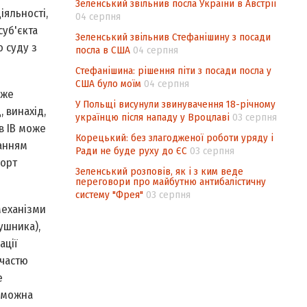
Зеленський звільнив посла України в Австрії
іяльності,
04 серпня
суб'єкта
Зеленський звільнив Стефанішину з посади
 суду з
посла в США
04 серпня
Стефанішина: рішення піти з посади посла у
США було моїм
04 серпня
оже
У Польщі висунули звинувачення 18-річному
 винахід,
українцю після нападу у Вроцлаві
03 серпня
в ІВ може
Корецький: без злагодженої роботи уряду і
ванням
Ради не буде руху до ЄС
03 серпня
порт
Зеленський розповів, як і з ким веде
переговори про майбутню антибалістичну
систему "Фрея"
03 серпня
механізми
ушника),
ації
участю
е
у можна