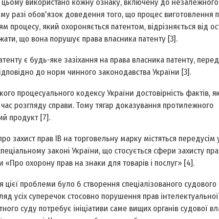
и цьому використано кожну ознаку, включену до незалежного
ому разі обов'язок доведення того, що процес виготовлення 
ям процесу, який охороняється патентом, відрізняється від ос
ажати, що вона порушує права власника патенту [3].
патенту є будь-яке зазіхання на права власника патенту, перед
відповідно до норм чинного законодавства України [3].
ького процесуального кодексу України достовірність фактів, як
 час розгляду справи. Тому тягар доказування протилежного
й продукт [7].
ро захист прав ІВ на торговельну марку містяться передусім у 
у спеціальному законі України, що стосується сфери захисту пра
ни «Про охорону прав на знаки для товарів і послуг» [4].
цієї проблеми було б створення спеціалізованого судового 
ляд усіх суперечок стосовно порушення прав інтелектуальної 
ного суду потребує ініціативи саме вищих органів судової в