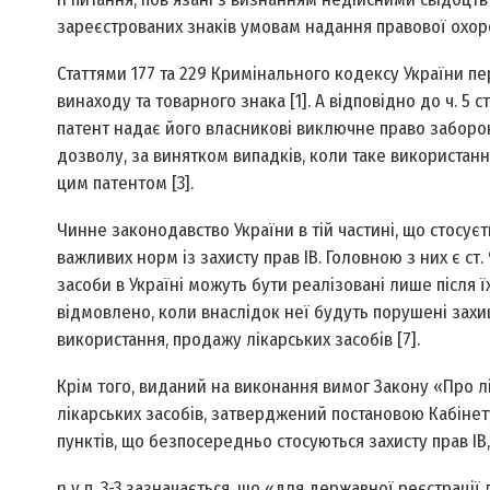
зареєстрованих знаків умовам надання правової охоро
Статтями 177 та 229 Кримінального кодексу України п
винаходу та товарного знака [1]. А відповідно до ч. 5 
патент надає його власникові виключне право заборо
дозволу, за винятком випадків, коли таке використан
цим патентом [3].
Чинне законодавство України в тій частині, що стосує
важливих норм із захисту прав ІВ. Головною з них є ст.
засоби в Україні можуть бути реалізовані лише після ї
відмовлено, коли внаслідок неї будуть порушені захищ
використання, продажу лікарських засобів [7].
Крім того, виданий на виконання вимог Закону «Про л
лікарських засобів, затверджений постановою Кабінету 
пунктів, що безпосередньо стосуються захисту прав ІВ,
n у п. 3-3 зазначається, що «для державної реєстрації 