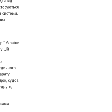
уди від
стосуються
ї системи.
них
рії України
у цій
о
едичного
парату
док, судові
-друге,
рямом