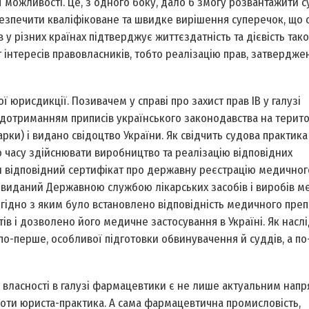
її можливості. Це, з одного боку, дало б змогу розвантажити с
абезпечити кваліфіковане та швидке вирішення суперечок, що 
в у різних країнах підтверджує життєздатність та дієвість тако
 інтересів правовласників, тобто реалізацію прав, затвердже
ої юрисдикції. Позивачем у справі про захист прав ІВ у галузі
 дотриманням приписів українського законодавства на терито
ки) і видано свідоцтво України. Як свідчить судова практика 
о часу здійснювати виробництво та реалізацію відповідних
ти відповідний сертифікат про державну реєстрацію медичног
виданий Державною службою лікарських засобів і виробів м
згідно з яким було встановлено відповідність медичного пре
 і дозволено його медичне застосування в Україні. Як наслі
по-перше, особливої підготовки обвинувачення й суддів, а по
ї власності в галузі фармацевтики є не лише актуальним нап
ти юриста-практика. А сама фармацевтична промисловість,