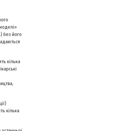
жого
 моделі»
) без його
надаються
ить кілька
ікарські
ицтва,
ії)
ть кілька
я останньої