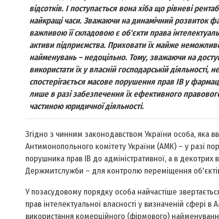
відсотків. І поступається вона хіба що рівневі рентаб
найкращі часи. Зважаючи на динамічний розвиток фа
важливою її складовою є об'єкти права інтелектуальн
активи підприємства. Приховати їх майже неможливо
найменувань – недоцільно. Тому, зважаючи на доступ
використати їх у власній господарській діяльності, 
спостерігається масове порушення прав ІВ у фармацев
лише в разі забезпечення їх ефективного правового 
частиною юридичної діяльності.
Згідно з чинним законодавством України особа, яка вв
Антимонопольного комітету України (АМК) – у разі пор
порушника прав ІВ до адміністративної, а в декотрих в
Держмитслужби – для контролю переміщення об'єктів 
У позасудовому порядку особа найчастіше звертаєтьс
прав інтелектуальної власності у визначеній сфері в
використання комерційного (фірмового) найменування