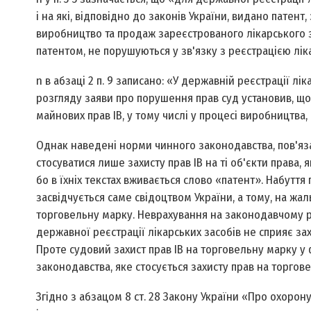
і на які, відповідно до законів України, видано патент
виробництво та продаж зареєстрованого лікарського за
патентом, не порушуються у зв'язку з реєстрацією лік
n в абзаці 2 п. 9 записано: «У державній реєстрації л
розгляду заяви про порушення прав суд установив, щ
майнових прав ІВ, у тому числі у процесі виробництва,
Однак наведені норми чинного законодавства, пов'яза
стосуватися лише захисту прав ІВ на ті об'єкти права,
бо в їхніх текстах вживається слово «патент». Набуття
засвідчується саме свідоцтвом України, а тому, на жал
торговельну марку. Неврахування на законодавчому рі
державної реєстрації лікарських засобів не сприяє зах
Проте судовий захист прав ІВ на торговельну марку у
законодавства, яке стосується захисту прав на торгов
Згідно з абзацом 8 ст. 28 Закону України «Про охорон