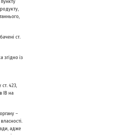
 пункту
продукту,
таннього,
бачені ст.
а згідно із
ст. 423,
в ІВ на
органу –
власності.
лади, адже