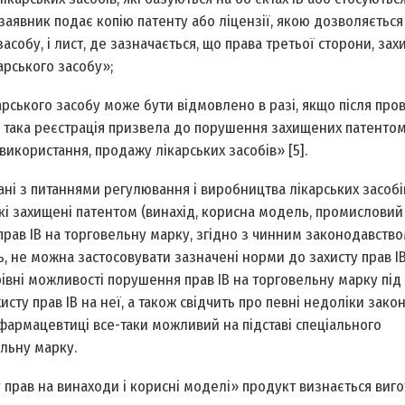
, заявник подає копію патенту або ліцензії, якою дозволяється
собу, і лист, де зазначається, що права третьої сторони, зах
арського засобу»;
ікарського засобу може бути відмовлено в разі, якщо після пр
о така реєстрація призвела до порушення захищених патентом
 використання, продажу лікарських засобів» [5].
ні з питаннями регулювання і виробництва лікарських засобі
 які захищені патентом (винахід, корисна модель, промисловий
 прав ІВ на торговельну марку, згідно з чинним законодавство
ь, не можна застосовувати зазначені норми до захисту прав І
вні можливості порушення прав ІВ на торговельну марку під 
исту прав ІВ на неї, а також свідчить про певні недоліки зако
 фармацевтиці все-таки можливий на підставі спеціального
ельну марку.
у прав на винаходи і корисні моделі» продукт визнається ви