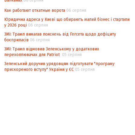
Балканах
06 серпня
Как работают откатные ворота
06 серпня
Юридична адреса у Києві що обирають малий бізнес і стартапи
у 2026 році
06 серпня
ЗМІ: Трамп вимагав пояснень від Гегсета щодо дефіциту
боєприпасів
06 серпня
ЗМІ: Трамп відмовив Зеленському у додаткових
перехоплювачах для Patriot
05 серпня
Зеленський доручив урядовцям підготувати "програму
прискореного вступу" України у ЄС
05 серпня