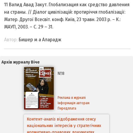
11 Валид Авад Закут. Глобализация как средство давления
на страны. // Діалог цивілізацій: протиріччя глобалізації:
Матер. Другої Всесвіт. конф. Київ, 23 травн. 2003 р. – К.:
МАУП, 2003. – С. 29 – 31.
Автор:
Бишер м а Аларадж
Архів журналу Віче
№8
Реклама в журналі
Інформація авторам
Передплата
Аспекти правового забезпечення
відновлення дії окремих положень
Конституції України