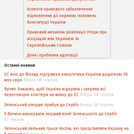
Правовий механізм реалізації Угоди про
асоціацію між Україною та
Європейським Cоюзом
Деякі проблеми адаптації
законодавства України щодо зазначення
походження товарів відповідно до
Угоди про торговельні аспекти прав
інтелектуальної власності (TRIPS) у
контексті євроінтеграції
Останні новини
ЄС вніс до Фонду підтримки енергетики України додаткові 30
Аналіз виборчого законодавства щодо
млн євро
Вчора, 08 серпня
невизначеності механізму повторного
підрахунку голосів виборців
Вучич: бажаємо, щоб Україна відкрила і закрила всі
переговорні кластери на шляху до ЄС
Вчора, 08 серпня
Інформаційна безпека суспільства
Зеленський уперше прибув до Сербії
Вчора, 08 серпня
Контент-аналіз відображення сенсу
У Вучича анонсували перший візит Зеленського до Сербії
національних інтересів у стратегічних
07 серпня
нормативно-правових документах
Зеленський звільнив трьох послів, які представляли Україну на