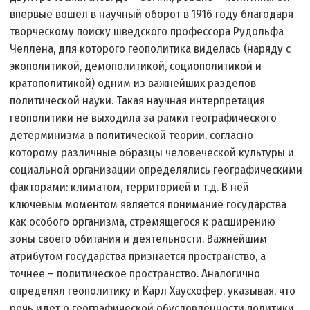
впервые вошел в научный оборот в 1916 году благодаря
творческому поиску шведского профессора Рудольфа
Челлена, для которого геополитика виделась (наряду с
экополитикой, демополитикой, социополитикой и
кратополитикой) одним из важнейших разделов
политической науки. Такая научная интерпретация
геополитики не выходила за рамки географического
детерминизма в политической теории, согласно
которому различные образцы человеческой культуры и
социальной организации определялись географическими
факторами: климатом, территорией и т.д. В ней
ключевым моментом является понимание государства
как особого организма, стремящегося к расширению
зоны своего обитания и деятельности. Важнейшим
атрибутом государства признается пространство, а
точнее – политическое пространство. Аналогично
определял геополитику и Карл Хаусхофер, указывая, что
речь идет о географической обусловленности политики.