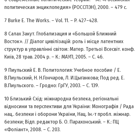
политическая энциклопедия» (РОССПЭН), 2000. – 479 с.
7 Burke E. The Works. – Vol. 11. – P. 427–428.
8 Салах Закут. Глобализация и «Большой Ближний
Восток». // Діалог цивілізацій: роль і місце латентних
структур в управлінні світом: Матер. Третьої Всесвіт. конф.
Київ, 28 трав. 2004 р. – К.: МАУП, 2005. – С. 46.
9 Пиульский Е. В. Политология: Учебное пособие / Е.
В.Пиульский, Н. Н.Гончаров, Л. И.Цыганкова; Под ред. Е.
В.Пиульского. – Гродно: ГрГУ, 2003. – С. 139.
10 Близький Схід: міжнародна безпека, регіональні
відносини та перспективи для України: Монографія / Рада
нац.. безпеки і оборони України, Нац. Ін.-т пробл. міжнар.
безпеки; Відп. редактор Б. О. Парахонський. – К.: ПЦ
«Фоліант», 2008. – С. 203.