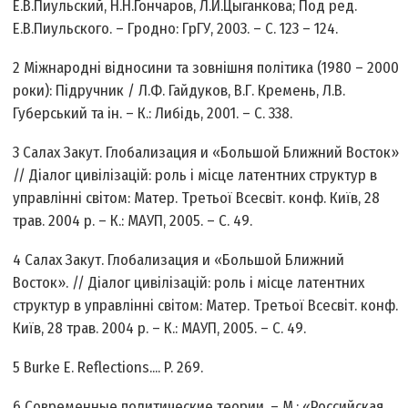
Е.В.Пиульский, Н.Н.Гончаров, Л.И.Цыганкова; Под ред.
Е.В.Пиульского. – Гродно: ГрГУ, 2003. – C. 123 – 124.
2 Міжнародні відносини та зовнішня політика (1980 – 2000
роки): Підручник / Л.Ф. Гайдуков, В.Г. Кремень, Л.В.
Губерський та ін. – К.: Либідь, 2001. – С. 338.
3 Салах Закут. Глобализация и «Большой Ближний Восток»
// Діалог цивілізацій: роль і місце латентних структур в
управлінні світом: Матер. Третьої Всесвіт. конф. Київ, 28
трав. 2004 р. – К.: МАУП, 2005. – С. 49.
4 Салах Закут. Глобализация и «Большой Ближний
Восток». // Діалог цивілізацій: роль і місце латентних
структур в управлінні світом: Матер. Третьої Всесвіт. конф.
Київ, 28 трав. 2004 р. – К.: МАУП, 2005. – С. 49.
5 Burke E. Reflections.... P. 269.
6 Современные политические теории. – М.: «Российская