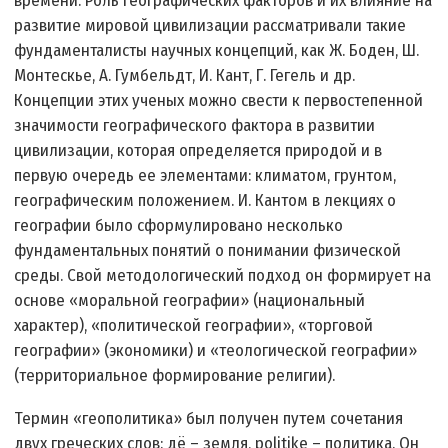
времени. Роль географических факторов и их влияние на
развитие мировой цивилизации рассматривали такие
фундаменталисты научных концепций, как Ж. Боден, Ш.
Монтескье, А. Гумбельдт, И. Кант, Г. Гегель и др.
Концепции этих ученых можно свести к первостепенной
значимости географического фактора в развитии
цивилизации, которая определяется природой и в
первую очередь ее элементами: климатом, грунтом,
географическим положением. И. Кантом в лекциях о
географии было сформулировано несколько
фундаментальных понятий о понимании физической
среды. Свой методологический подход он формирует на
основе «моральной географии» (национальный
характер), «политической географии», «торговой
географии» (экономики) и «теологической географии»
(территориальное формирование религии).
Термин «геополитика» был получен путем сочетания
двух греческих слов: дё – земля, politike – политика. Он