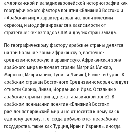
американской и западноевропейской историографии как
географического фактора понятия «Ближний Восток» и
«Арабский мир» характеризовались политическим
окрасом, и модифицировался в зависимости от
стратегических взглядов США и других стран Запада.
По географическому фактору арабские страны делятся
на три большие зоны: африканскую, восточно-
средиземноморскую и аравийскую. Африканская зона
арабского мира включает страны Магриба (Алжир,
Марокко, Мавританию, Тунис и Ливию), Египет и Судан. К
арабским странам Восточного Средиземноморья следует
отнести Сирию, Ливан, Иорданию и Ирак. Остальные
арабские страны принадлежат аравийской зоне2. В
арабском понимании понятие «Ближний Восток»
расчленяет арабский мир и не относится к нему как к
единому целому, т. е. сюда добавляются неарабские
государства, такие как Турция, Иран и Израиль, иногда