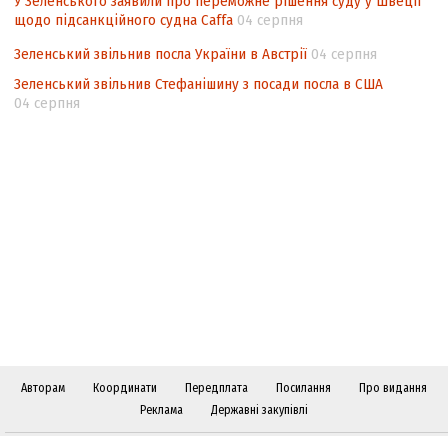
У Зеленського заявили про переможне рішення суду у Швеції
щодо підсанкційного судна Caffa
04 серпня
Зеленський звільнив посла України в Австрії
04 серпня
Зеленський звільнив Стефанішину з посади посла в США
04 серпня
Авторам
Координати
Передплата
Посилання
Про видання
Реклама
Державні закупівлі