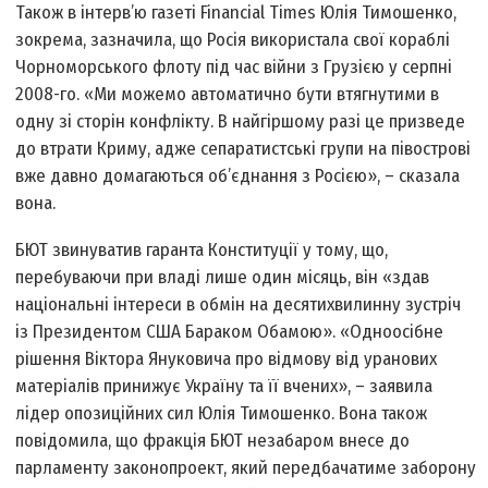
Також в інтерв’ю газеті Financial Times Юлія Тимошенко,
зокрема, зазначила, що Росія використала свої кораблі
Чорноморського флоту під час війни з Грузією у серпні
2008-го. «Ми можемо автоматично бути втягнутими в
одну зі сторін конфлікту. В найгіршому разі це призведе
до втрати Криму, адже сепаратистські групи на півострові
вже давно домагаються об’єднання з Росією», – сказала
вона.
БЮТ звинуватив гаранта Конституції у тому, що,
перебуваючи при владі лише один місяць, він «здав
національні інтереси в обмін на десятихвилинну зустріч
із Президентом США Бараком Обамою». «Одноосібне
рішення Віктора Януковича про відмову від уранових
матеріалів принижує Україну та її вчених», – заявила
лідер опозиційних сил Юлія Тимошенко. Вона також
повідомила, що фракція БЮТ незабаром внесе до
парламенту законопроект, який передбачатиме заборону