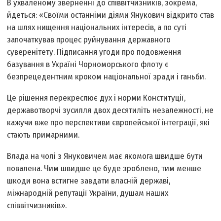
В ухваленому зверненні до співвітчизників, зокрема,
йдеться: «Своїми останніми діями Янукович відкрито став
на шлях нищення національних інтересів, а по суті
започаткував процес руйнування державного
суверенітету. Підписання угоди про подовження
базування в Україні Чорноморського флоту є
безпрецедентним кроком національної зради і ганьби.
Це рішення перекреслює дух і норми Конституції,
державотворчі зусилля двох десятиліть незалежності, не
кажучи вже про перспективи європейської інтеграції, які
стають примарними.
Влада на чолі з Януковичем має якомога швидше бути
повалена. Чим швидше це буде зроблено, тим менше
шкоди вона встигне завдати власній державі,
міжнародній репутації України, душам наших
співвітчизників».