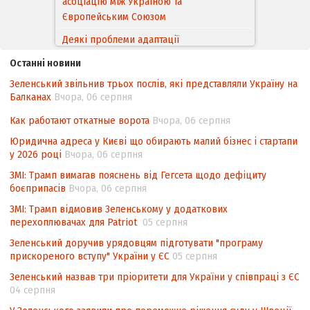
асоціацію між Україною та
Європейським Cоюзом
Деякі проблеми адаптації
законодавства України щодо зазначення
Останні новини
походження товарів відповідно до
Зеленський звільнив трьох послів, які представляли Україну на
Угоди про торговельні аспекти прав
Балканах
Вчора, 06 серпня
інтелектуальної власності (TRIPS) у
контексті євроінтеграції
Как работают откатные ворота
Вчора, 06 серпня
Аналіз виборчого законодавства щодо
Юридична адреса у Києві що обирають малий бізнес і стартапи
невизначеності механізму повторного
у 2026 році
Вчора, 06 серпня
підрахунку голосів виборців
ЗМІ: Трамп вимагав пояснень від Гегсета щодо дефіциту
боєприпасів
Вчора, 06 серпня
Інформаційна безпека суспільства
ЗМІ: Трамп відмовив Зеленському у додаткових
перехоплювачах для Patriot
05 серпня
Зеленський доручив урядовцям підготувати "програму
прискореного вступу" України у ЄС
05 серпня
Зеленський назвав три пріоритети для України у співпраці з ЄС
04 серпня