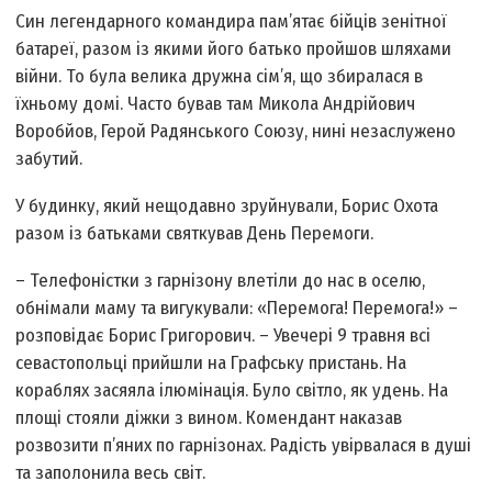
Син легендарного командира пам’ятає бійців зенітної
батареї, разом із якими його батько пройшов шляхами
війни. То була велика дружна сім’я, що збиралася в
їхньому домі. Часто бував там Микола Андрійович
Воробйов, Герой Радянського Союзу, нині незаслужено
забутий.
У будинку, який нещодавно зруйнували, Борис Охота
разом із батьками святкував День Перемоги.
– Телефоністки з гарнізону влетіли до нас в оселю,
обнімали маму та вигукували: «Перемога! Перемога!» –
розповідає Борис Григорович. – Увечері 9 травня всі
севастопольці прийшли на Графську пристань. На
кораблях засяяла ілюмінація. Було світло, як удень. На
площі стояли діжки з вином. Комендант наказав
розвозити п’яних по гарнізонах. Радість увірвалася в душі
та заполонила весь світ.