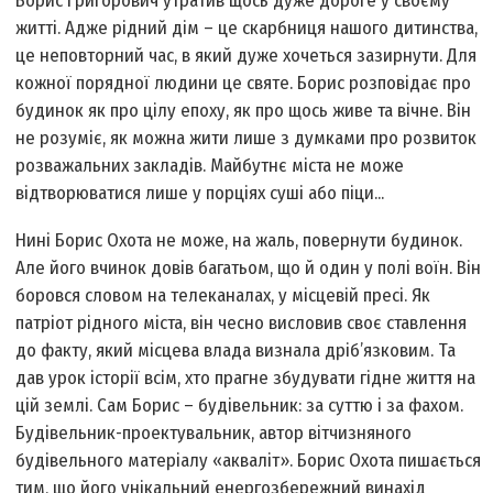
Борис Григорович утратив щось дуже дороге у своєму
житті. Адже рідний дім – це скарбниця нашого дитинства,
це неповторний час, в який дуже хочеться зазирнути. Для
кожної порядної людини це святе. Борис розповідає про
будинок як про цілу епоху, як про щось живе та вічне. Він
не розуміє, як можна жити лише з думками про розвиток
розважальних закладів. Майбутнє міста не може
відтворюватися лише у порціях суші або піци...
Нині Борис Охота не може, на жаль, повернути будинок.
Але його вчинок довів багатьом, що й один у полі воїн. Він
боровся словом на телеканалах, у місцевій пресі. Як
патріот рідного міста, він чесно висловив своє ставлення
до факту, який місцева влада визнала дріб’язковим. Та
дав урок історії всім, хто прагне збудувати гідне життя на
цій землі. Сам Борис – будівельник: за суттю і за фахом.
Будівельник-проектувальник, автор вітчизняного
будівельного матеріалу «акваліт». Борис Охота пишається
тим, що його унікальний енергозбережний винахід