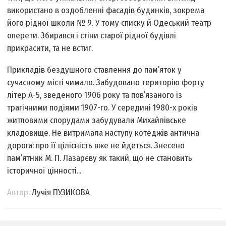
використано в оздобленні фасадів будинків, зокрема
його рідної школи № 9. У тому списку й Одеський театр
оперети. Збирався і стіни старої рідної будівлі
прикрасити, та не встиг.
Прикладів бездушного ставлення до пам’яток у
сучасному місті чимало. Забудовано територію форту
літер А-5, зведеного 1906 року та пов’язаного із
трагічними подіями 1907-го. У середині 1980-х років
житловими спорудами забудували Михайлівське
кладовище. Не витримала наступу котеджів антична
дорога: про її цілісність вже не йдеться. Знесено
пам’ятник М. П. Лазарєву як такий, що не становить
історичної цінності...
Автор:
Лучія ПУЗИКОВА