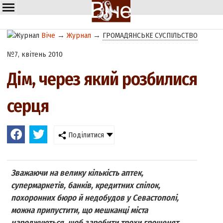
Віче
→
Журнал
→
ГРОМАДЯНСЬКЕ СУСПІЛЬСТВО
№7, квітень 2010
Дім, через який розбилися
серця
Поділитися
Зважаючи на велику кількість аптек,
супермаркетів, банків, кредитних спілок,
похоронних бюро й недобудов у Севастополі,
можна припустити, що мешканці міста
народжуються, щоб заробити трохи грошенят,