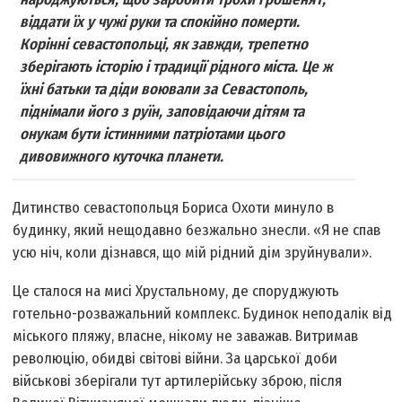
віддати їх у чужі руки та спокійно померти.
Корінні севастопольці, як завжди, трепетно
зберігають історію і традиції рідного міста. Це ж
їхні батьки та діди воювали за Севастополь,
піднімали його з руїн, заповідаючи дітям та
онукам бути істинними патріотами цього
дивовижного куточка планети.
Дитинство севастопольця Бориса Охоти минуло в
будинку, який нещодавно безжально знесли. «Я не спав
усю ніч, коли дізнався, що мій рідний дім зруйнували».
Це сталося на мисі Хрустальному, де споруджують
готельно-розважальний комплекс. Будинок неподалік від
міського пляжу, власне, нікому не заважав. Витримав
революцію, обидві світові війни. За царської доби
військові зберігали тут артилерійську зброю, після