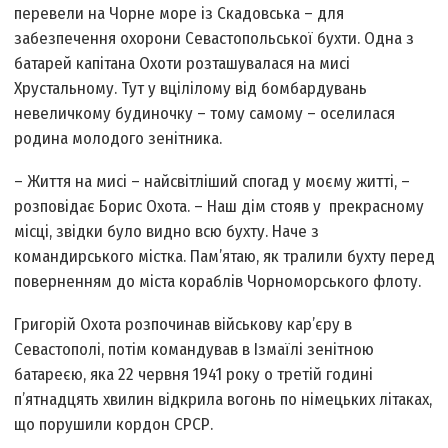
перевели на Чорне море із Скадовська – для
забезпечення охорони Севастопольської бухти. Одна з
батарей капітана Охоти розташувалася на мисі
Хрустальному. Тут у вцілілому від бомбардувань
невеличкому будиночку – тому самому – оселилася
родина молодого зенітника.
– Життя на мисі – найсвітліший спогад у моєму житті, –
розповідає Борис Охота. – Наш дім стояв у прекрасному
місці, звідки було видно всю бухту. Наче з
командирського містка. Пам’ятаю, як тралили бухту перед
поверненням до міста кораблів Чорноморського флоту.
Григорій Охота розпочинав військову кар’єру в
Севастополі, потім командував в Ізмаїлі зенітною
батареєю, яка 22 червня 1941 року о третій годині
п’ятнадцять хвилин відкрила вогонь по німецьких літаках,
що порушили кордон СРСР.