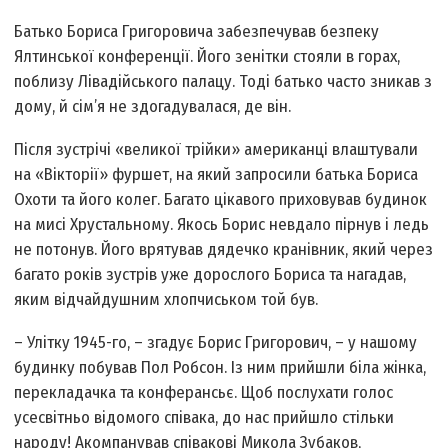
Батько Бориса Григоровича забезпечував безпеку
Ялтинської конференції. Його зенітки стояли в горах,
поблизу Лівадійського палацу. Тоді батько часто зникав з
дому, й сім’я не здогадувалася, де він.
Після зустрічі «великої трійки» американці влаштували
на «Вікторії» фуршет, на який запросили батька Бориса
Охоти та його колег. Багато цікавого приховував будинок
на мисі Хрустальному. Якось Борис невдало пірнув і ледь
не потонув. Його врятував дядечко кранівник, який через
багато років зустрів уже дорослого Бориса та нагадав,
яким відчайдушним хлопчиськом той був.
– Улітку 1945-го, – згадує Борис Григорович, – у нашому
будинку побував Пол Робсон. Із ним прийшли біла жінка,
перекладачка та конферансьє. Щоб послухати голос
усесвітньо відомого співака, до нас прийшло стільки
народу! Акомпанував співакові Микола Зубаков,