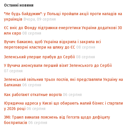
законодавства України щодо зазначення
Останні новини
походження товарів відповідно до
"Не будь байдужим": у Польщі пройшли акції проти нападів на
Угоди про торговельні аспекти прав
українців
Вчора, 09 серпня
інтелектуальної власності (TRIPS) у
контексті євроінтеграції
ЄС вніс до Фонду підтримки енергетики України додаткові 30
млн євро
08 серпня
Аналіз виборчого законодавства щодо
Вучич: бажаємо, щоб Україна відкрила і закрила всі
невизначеності механізму повторного
переговорні кластери на шляху до ЄС
08 серпня
підрахунку голосів виборців
Зеленський уперше прибув до Сербії
08 серпня
Інформаційна безпека суспільства
У Вучича анонсували перший візит Зеленського до Сербії
07 серпня
Зеленський звільнив трьох послів, які представляли Україну на
Балканах
06 серпня
Как работают откатные ворота
06 серпня
Юридична адреса у Києві що обирають малий бізнес і стартапи
у 2026 році
06 серпня
ЗМІ: Трамп вимагав пояснень від Гегсета щодо дефіциту
боєприпасів
06 серпня