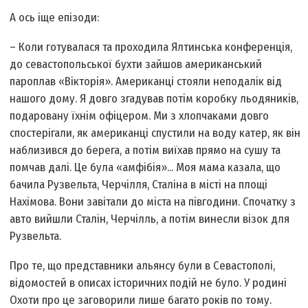
А ось іще епізоди:
– Коли готувалася та проходила Ялтинська конференція,
до севастопольської бухти зайшов американський
пароплав «Вікторія». Американці стояли неподалік від
нашого дому. Я довго згадував потім коробку льодяників,
подаровану їхнім офіцером. Ми з хлопчаками довго
спостерігали, як американці спустили на воду катер, як він
наблизився до берега, а потім виїхав прямо на сушу та
помчав далі. Це була «амфібія»... Моя мама казала, що
бачила Рузвельта, Черчілля, Сталіна в місті на площі
Нахімова. Вони завітали до міста на півгодини. Спочатку з
авто вийшли Сталін, Черчілль, а потім винесли візок для
Рузвельта.
Про те, що представники альянсу були в Севастополі,
відомостей в описах історичних подій не було. У родині
Охоти про це заговорили лише багато років по тому.