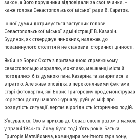
закон, а його порушники відповідали за свої вчинки, –
каже голова Севастопольської міської ради В. Саратов.
Іншої думки дотримується заступник голови
Севастопольської міської адміністрації В. Казарін.
Будинок, як стверджує чиновник, належав до
позаминулого століття й не становив історичної цінності.
Якби не Борис Охота з притаманною справжньому
севастопольцю мораллю, можливо, мешканці міста й
погодилися б із думкою пана Казаріна та змирилися із
втратою. Але жива оповідка з переконливими фактами,
старі фотокартки, які Борис Григорович продемонстрував
кореспонденту нашого журналу, руйнує міф про
роздутість ситуації, вертає вірогідність історичних подій.
З’ясувалося, Охота приїхав до Севастополя разом з мамою
у травні 1944-го. Йому було тоді п’ять років. Батька,
Григорія Матвійовича, командира зенітного гарнізону,