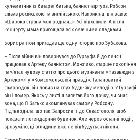
кулеметник із батареї батька, баяніст-віртуоз. Робсон
співав російською та англійською. Наприкінці він завів:
«Широка страна моя родная...». Усі підхопили. А після
концерту мама пригощала всіх смачними оладками.
Борис раптом пригадав ще одну історію про Зубакова.
– Після війни він повернувся до Гурзуфа й до пенсії
працював в Артеку баяністом. Можливо, старше покоління
пам’ятає чудову статтю про цього музиканта «Назавжди з
Артеком» у «Комсомольській правді». Талановитий
самородок, він ловив на слух будь-яку мелодію. У Гурзуфі
він і помер. Якось у листі я запитав його дочку, чи знає
вона, що її батько акомпанував самому Робсону.
Підтвердила, що так. Запросив її до Севастополя, щоб
показати легендарний будинок. Але через останні події,
зрозуміло, ці оглядини вже не відбудуться ніколи.