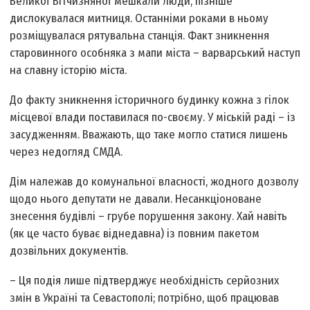
Великої Вітчизняної мешкали люди, пізніше
дислокувалася митниця. Останніми роками в ньому
розміщувалася рятувальна станція. Факт зникнення
старовинного особняка з мапи міста – варварський наступ
на славну історію міста.
До факту зникнення історичного будинку кожна з гілок
місцевої влади поставилася по-своєму. У міській раді – із
засудженням. Вважають, що таке могло статися лишень
через недогляд СМДА.
Дім належав до комунальної власності, жодного дозволу
щодо нього депутати не давали. Несанкціоноване
знесення будівлі – грубе порушення закону. Хай навіть
(як це часто буває віднедавна) із повним пакетом
дозвільних документів.
– Ця подія лише підтверджує необхідність серйозних
змін в Україні та Севастополі; потрібно, щоб працював