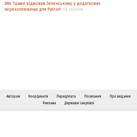
ЗМІ: Трамп відмовив Зеленському у додаткових
перехоплювачах для Patriot
05 серпня
Авторам
Координати
Передплата
Посилання
Про видання
Реклама
Державні закупівлі
Слідкуйте за "Віче" у соціальних мережах