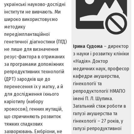
українські науково-дослідні
інститути не вивчають. Ми
широко використовуємо
методику
передімплантаційної
генетичної діагностики (ПГД)
Ірина Судома
– директор
не лише для визначення
з науки і розвитку клініки
резус-фактора в отриманих
«Надія». Доктор
за програмами допоміжних
медичних наук, професор
репродуктивних технологій
кафедри акушерства,
(ДРТ) зародків ще до
гінекології та
перенесення їх у матку, а й
репродуктології НМАПО
для дослідження їхнього
імені П. Л. Шупика.
каріотипу (набору
Загальний стаж роботи в
хромосом), генних мутацій,
галузі акушерства та
що спричиняють розвиток
гінекології – 27 років, у
тяжких спадкових
галузі репродуктивної
захворювань. Ембріони, не