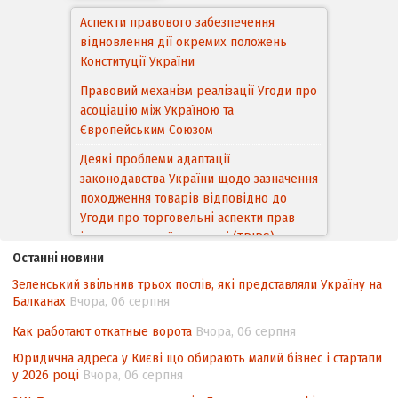
Аспекти правового забезпечення
відновлення дії окремих положень
Конституції України
Правовий механізм реалізації Угоди про
асоціацію між Україною та
Європейським Cоюзом
Деякі проблеми адаптації
законодавства України щодо зазначення
походження товарів відповідно до
Угоди про торговельні аспекти прав
інтелектуальної власності (TRIPS) у
контексті євроінтеграції
Останні новини
Зеленський звільнив трьох послів, які представляли Україну на
Аналіз виборчого законодавства щодо
Балканах
Вчора, 06 серпня
невизначеності механізму повторного
підрахунку голосів виборців
Как работают откатные ворота
Вчора, 06 серпня
Інформаційна безпека суспільства
Юридична адреса у Києві що обирають малий бізнес і стартапи
у 2026 році
Вчора, 06 серпня
Контент-аналіз відображення сенсу