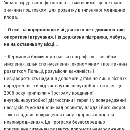
Україні хірургічної фетоскопії є, і ми віримо, що це стане
значним поштовхом для розвитку вітчизняної медицини
плода.
– Отже, за кордоном уже ні для кого не є дивиною такі
оперативні втручання. І їх державна підтримка, мабуть,
не на останньому місці…
– Керманичі ближчої до нас за географією, способом
мислення, кількістю населення, економічним і політичним
розвитком Польщі, розуміючи важливість і
невідворотність надання допомоги дітям не лише після їх
народження, а й під час внутрішньоутробного життя, ще
2006 року прийняли «Програму поєднаної
внутрішньоутробної діагностики і терапії у попередженні
наслідків та ускладнень вад розвитку плода і його хвороб
– як складової покращення стану здоров’я плодів та
новонароджених». Ця програма безпосередньо
присвячена питанням розвитку допомоги ненародженим