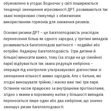
обумовлено в угодах. Водночас у світі поширюються
тенденції зменшення агресивності ДРТ, розвиваються так
звані помірковані стимуляції з обмеженим
використанням гормонів для зниження ризиків.
Основні ризики ДРТ – це багатоплодовість унаслідок
перенесення більш як одного зародка, у третині випадків
розвиваються багатоплодові вагітності – подвійні або
потрійні. Надмірну багатоплодовість (три дитини й
більше) виносити важко, тому (за згоди на це сімейної
пари) відбувається так звана редукція ембріона –
операція під контролем ультразвукової діагностики зі
зменшення кількості живих зародків. Але є батьки, які
згодні виношувати трійню, і маємо вже такі три пари.
Останнім часом працюємо за внутрішніми протоколами,
згідно з якими в порожнину матки у більшості випадків
переноситься лише один або два ембріони, що значно
зменшує ризик багатоплодовості.