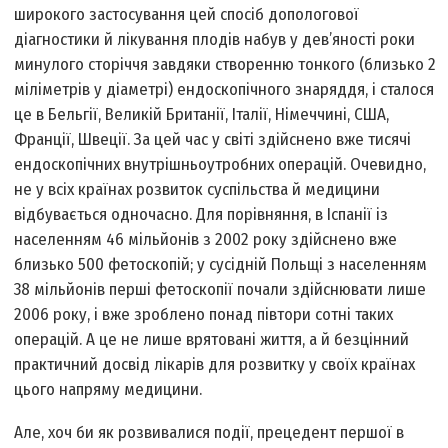
широкого застосування цей спосіб допологової
діагностики й лікування плодів набув у дев’яності роки
минулого сторіччя завдяки створенню тонкого (близько 2
міліметрів у діаметрі) ендоскопічного знаряддя, і сталося
це в Бельгії, Великій Британії, Італії, Німеччині, США,
Франції, Швеції. За цей час у світі здійснено вже тисячі
ендоскопічних внутрішньоутробних операцій. Очевидно,
не у всіх країнах розвиток суспільства й медицини
відбувається одночасно. Для порівняння, в Іспанії із
населенням 46 мільйонів з 2002 року здійснено вже
близько 500 фетоскопій; у сусідній Польщі з населенням
38 мільйонів перші фетоскопії почали здійснювати лише
2006 року, і вже зроблено понад півтори сотні таких
операцій. А це не лише врятовані життя, а й безцінний
практичний досвід лікарів для розвитку у своїх країнах
цього напряму медицини.
Але, хоч би як розвивалися події, прецедент першої в