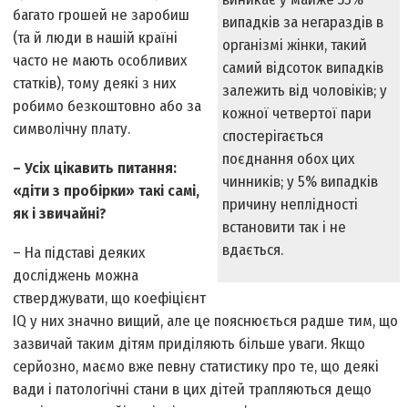
багато грошей не заробиш
випадків за негараздів в
(та й люди в нашій країні
організмі жінки, такий
часто не мають особливих
самий відсоток випадків
статків), тому деякі з них
залежить від чоловіків; у
робимо безкоштовно або за
кожної четвертої пари
символічну плату.
спостерігається
поєднання обох цих
– Усіх цікавить питання:
чинників; у 5% випадків
«діти з пробірки» такі самі,
причину неплідності
як і звичайні?
встановити так і не
вдається.
– На підставі деяких
досліджень можна
стверджувати, що коефіцієнт
ІQ у них значно вищий, але це пояснюється радше тим, що
зазвичай таким дітям приділяють більше уваги. Якщо
серйозно, маємо вже певну статистику про те, що деякі
вади і патологічні стани в цих дітей трапляються дещо