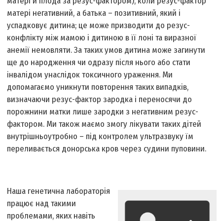
матері й плода за резус-фактором), коли резус-фактор
матері негативний, а батька – позитивний, який і
успадковує дитина; це може призводити до резус-
конфлікту між мамою і дитиною в її лоні та виразної
анемії немовляти. За таких умов дитина може загинути
ще до народження чи одразу після нього або стати
інвалідом унаслідок токсичного ураження. Ми
допомагаємо уникнути повторення таких випадків,
визначаючи резус-фактор зародка і переносячи до
порожнини матки лише зародки з негативним резус-
фактором. Ми також маємо змогу лікувати таких дітей
внутрішньоутробно – під контролем ультразвуку їм
переливається донорська кров через судини пуповини.
Наша генетична лабораторія
працює над такими
проблемами, яких навіть