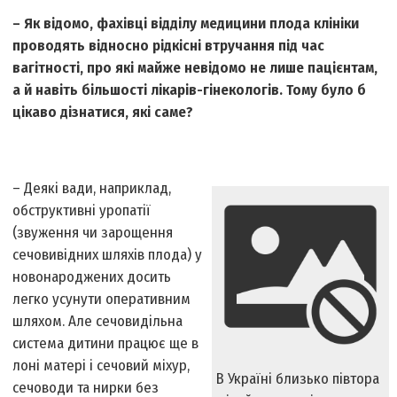
– Як відомо, фахівці відділу медицини плода клініки
проводять відносно рідкісні втручання під час
вагітності, про які майже невідомо не лише пацієнтам,
а й навіть більшості лікарів-гінекологів. Тому було б
цікаво дізнатися, які саме?
– Деякі вади, наприклад,
обструктивні уропатії
(звуження чи зарощення
сечовивідних шляхів плода) у
новонароджених досить
легко усунути оперативним
шляхом. Але сечовидільна
система дитини працює ще в
лоні матері і сечовий міхур,
В Україні близько півтора
сечоводи та нирки без