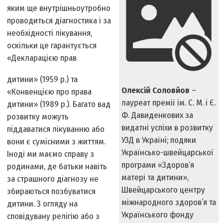
яким ще внутрішньоутробно
проводиться діагностика і за
необхідності лікування,
оскільки це гарантується
«Декларацією прав
дитини» (1959 р.) та
Олексій Соловйов
–
«Конвенцією про права
лауреат премії ім. С. М. і Є.
дитини» (1989 р.). Багато вад
Ф. Давиденкових за
розвитку можуть
видатні успіхи в розвитку
піддаватися лікуванню або
УЗД в Україні; подяки
вони є сумісними з життям.
Українсько-швейцарської
Іноді ми маємо справу з
програми «Здоров’я
родинами, де батьки навіть
матері та дитини»,
за страшного діагнозу не
Швейцарського центру
збираються позбуватися
міжнародного здоров’я та
дитини. З огляду на
Українського фонду
сповідувану релігію або з