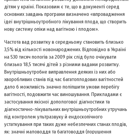
дітям у країні. Показовим є те, що в документі серед
основних завдань програми визначено «впровадження
ідеї внутрішньоутробного лікування плода, що створить
нову систему опіки над вагітною і плодом».
Частота вад розвитку в середньому становить близько
3,5% від кількості новонароджених. Відповідно в Україні
на 530 тисяч пологів за 2009 рік слід було очікувати
близько 18,5 тисячі дітей з різними вадами розвитку.
Внутрішньоутробне виправлення деяких із них або
хворобливих станів під час багатоплодових вагітностей
дало б можливість значно поліпшити умови перебігу
вагітності, подовжити час виношування. Прикладами є
застосування якісної допологової діагностики та
діагностично-лікувальних внутрішньоутробних утручань
під контролем ультразвуку й ендоскопічного
устаткування при таких дуже небезпечних станах плодів,
як: значні маловоддя та багатоводдя (порушення