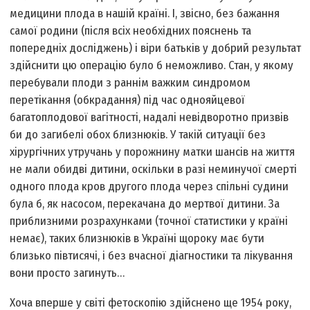
медицини плода в нашій країні. І, звісно, без бажання
самої родини (після всіх необхідних пояснень та
попередніх досліджень) і віри батьків у добрий результат
здійснити цю операцію було б неможливо. Стан, у якому
перебували плоди з раннім важким синдромом
перетікання (обкрадання) під час однояйцевої
багатоплодової вагітності, надалі невідворотно призвів
би до загибелі обох близнюків. У такій ситуації без
хірургічних утручань у порожнину матки шансів на життя
не мали обидві дитини, оскільки в разі неминучої смерті
одного плода кров другого плода через спільні судини
була б, як насосом, перекачана до мертвої дитини. За
приблизними розрахунками (точної статистики у країні
немає), таких близнюків в Україні щороку має бути
близько півтисячі, і без вчасної діагностики та лікування
вони просто загинуть…
Хоча вперше у світі фетоскопію здійснено ще 1954 року,