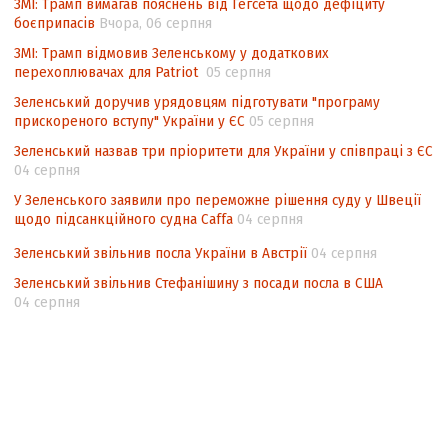
ЗМІ: Трамп вимагав пояснень від Гегсета щодо дефіциту
національних інтересів у стратегічних
боєприпасів
Вчора, 06 серпня
нормативно-правових документах
ЗМІ: Трамп відмовив Зеленському у додаткових
перехоплювачах для Patriot
05 серпня
Зеленський доручив урядовцям підготувати "програму
прискореного вступу" України у ЄС
05 серпня
Зеленський назвав три пріоритети для України у співпраці з ЄС
04 серпня
У Зеленського заявили про переможне рішення суду у Швеції
щодо підсанкційного судна Caffa
04 серпня
Зеленський звільнив посла України в Австрії
04 серпня
Зеленський звільнив Стефанішину з посади посла в США
04 серпня