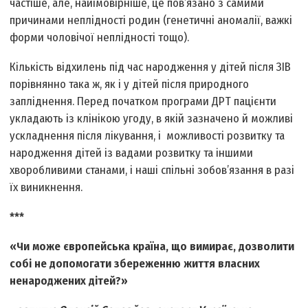
частіше, але, найімовірніше, це пов’язано з самими
причинами неплідності родин (генетичні аномалії, важкі
форми чоловічої неплідності тощо).
Кількість відхилень під час народження у дітей після ЗІВ
порівнянно така ж, як і у дітей після природного
запліднення. Перед початком програми ДРТ пацієнти
укладають із клінікою угоду, в якій зазначено й можливі
ускладнення після лікування, і можливості розвитку та
народження дітей із вадами розвитку та іншими
хворобливими станами, і наші спільні зобов’язання в разі
їх виникнення.
***
«Чи може європейська країна, що вимирає, дозволити
собі не допомогати збереженню життя власних
ненароджених дітей?»