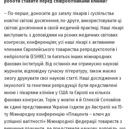
роботи ставите перед співробітниками клініки?
– По-перше, доносити до загалу лікарів і суспільства
новітні світові досягнення; по-друге, використовувати ці
світові досягнення в своїй медичній практиці. Наші лікарі
виступають з доповідями на різних медичних світових
конгресах, конференціях; усі наші лікарі є активними
членами Європейського товариства репродуктологів і
ембріологів (ESHRE) та багатьох інших міжнародних
фахових інституцій. Від останніх ми отримуємо наукові
журнали, відповідну сучасну літературу, також маємо
змогу друкувати свої наукові статті. Наші дослідження з
імунології та генетики репродукції були представлені
мною і лікарями клініки у США та Європі на кількох
фахових конгресах. Торік у жовтні я й Олексій Соловйов
як єдині представники України їздили до Австралії на 15-
ту Міжнародну конференцію «Плацента – ключ до
успішної вагітності» Міжнародної федерації товариств з
вивчення плаценти, де представили наукову доповідь, що