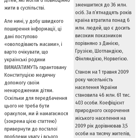
Дітей, які могли б повноцінно
зменшитися до 36 млн.
жити в суспільстві.
осіб. За п’ятнадцять років
країна втратила понад 6
Але нині, у добу швидкого
млн. людей, що є досить
поширення інформації, ці
високим показником
дані поступово
порівняно з Данією,
«оволодівають масами», і
Грузією, Шотландією,
варто очікувати, що
Фінляндією, Норвегією.
українські родини
ВИМАГАТИМУТЬ гарантовану
Станом на 1 травня 2009
Конституцією медичну
року чисельність
допомогу своїм
населення України
ненародженим дітям.
становила 46 млн. 61 тис.
Оскільки для передбачення
403 особи. Коефіцієнт
цього не треба бути
природного скорочення
оракулом, ми й намагаємося
міського населення на
(зокрема цією статтею)
2009 рік дорівнював 3,5
привернути до посталої
особи на тисячу жителів,
проблеми увагу і всього