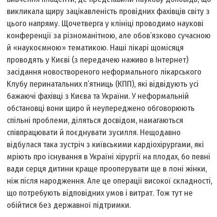
викликала щиру зацікавленість провідних фахівців світу з
цього напряму. Щочетверга у клініці проводимо наукові
конференції за різноманітною, але обов’язково сучасною
й «наукоємною» тематикою. Наші лікарі щомісяця
проводять у Києві (з передачею наживо в Інтернет)
засідання новоствореного неформального лікарського
Клубу перинатальних п’ятниць (КПП), які відвідують усі
бажаючі фахівці з Києва та України. У неформальній
обстановці вони щиро й неупереджено обговорюють
спільні проблеми, діляться досвідом, намагаються
співпрацювати й поєднувати зусилля. Нещодавно
відбулася така зустріч з київськими кардіохірургами, які
мріють про існування в Україні хірургії на плодах, бо певні
вади серця дитини краще прооперувати ще в лоні жінки,
ніж після народження. Але це операції високої складності,
що потребують відповідних умов і витрат. Тож тут не
обійтися без державної підтримки.