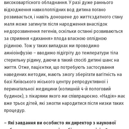
високовартісного обладнання. У разі дуже раннього
відходження навколоплідних вод дитина погано
розвивається, і навіть доношене до життєздатного стану
маля може загинути після народження внаслідок
недорозвинення легенів, оскільки останні розвиваються
за сприяння «дихання» плода власною оплідною
рідиною. Тож у таких випадках ми проводимо
амніоінфузію – вводимо підігріту до температури тіла
стерильну рідину, даючи в такий спосіб дитині шанс на
життя. Отже, пацієнтки, що потребують застосування
наведених методик, мають змогу зберігати вагітність на
базі Київського міського центру репродуктивної і
перинатальної медицини (колишній 4-й пологовий
будинок), з лікарями якого ми співпрацюємо. «Надія» має
вже трьох дітей, які змогли народитися після низки таких
процедур.
– Які завдання ви особисто як директор з наукової