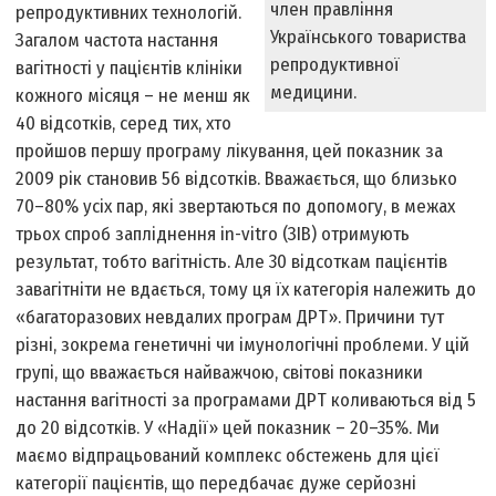
член правління
репродуктивних технологій.
Українського товариства
Загалом частота настання
репродуктивної
вагітності у пацієнтів клініки
медицини.
кожного місяця – не менш як
40 відсотків, серед тих, хто
пройшов першу програму лікування, цей показник за
2009 рік становив 56 відсотків. Вважається, що близько
70–80% усіх пар, які звертаються по допомогу, в межах
трьох спроб запліднення in-vitro (ЗІВ) отримують
результат, тобто вагітність. Але 30 відсоткам пацієнтів
завагітніти не вдається, тому ця їх категорія належить до
«багаторазових невдалих програм ДРТ». Причини тут
різні, зокрема генетичні чи імунологічні проблеми. У цій
групі, що вважається найважчою, світові показники
настання вагітності за програмами ДРТ коливаються від 5
до 20 відсотків. У «Надії» цей показник – 20–35%. Ми
маємо відпрацьований комплекс обстежень для цієї
категорії пацієнтів, що передбачає дуже серйозні