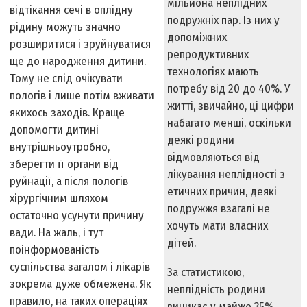
мільйона неплідних
відтікання сечі в оплідну
подружніх пар. Із них у
рідину можуть значно
допоміжних
розширитися і зруйнуватися
репродуктивних
ще до народження дитини.
технологіях мають
Тому не слід очікувати
потребу від 20 до 40%. У
пологів і лише потім вживати
житті, звичайно, ці цифри
якихось заходів. Краще
набагато менші, оскільки
допомогти дитині
деякі родини
внутрішньоутробно,
відмовляються від
зберегти її органи від
лікування неплідності з
руйнації, а після пологів
етичних причин, деякі
хірургічним шляхом
подружжя взагалі не
остаточно усунути причину
хочуть мати власних
вади. На жаль, і тут
дітей.
поінформованість
суспільства загалом і лікарів
За статистикою,
зокрема дуже обмежена. Як
неплідність родини
правило, на таких операціях
виникає у майже 35%