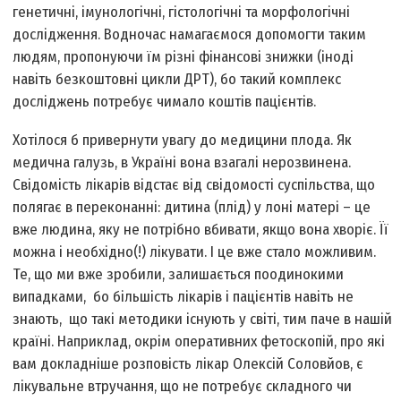
генетичні, імунологічні, гістологічні та морфологічні
дослідження. Водночас намагаємося допомогти таким
людям, пропонуючи їм різні фінансові знижки (іноді
навіть безкоштовні цикли ДРТ), бо такий комплекс
досліджень потребує чимало коштів пацієнтів.
Хотілося б привернути увагу до медицини плода. Як
медична галузь, в Україні вона взагалі нерозвинена.
Свідомість лікарів відстає від свідомості суспільства, що
полягає в переконанні: дитина (плід) у лоні матері – це
вже людина, яку не потрібно вбивати, якщо вона хворіє. Її
можна і необхідно(!) лікувати. І це вже стало можливим.
Те, що ми вже зробили, залишається поодинокими
випадками, бо більшість лікарів і пацієнтів навіть не
знають, що такі методики існують у світі, тим паче в нашій
країні. Наприклад, окрім оперативних фетоскопій, про які
вам докладніше розповість лікар Олексій Соловйов, є
лікувальне втручання, що не потребує складного чи