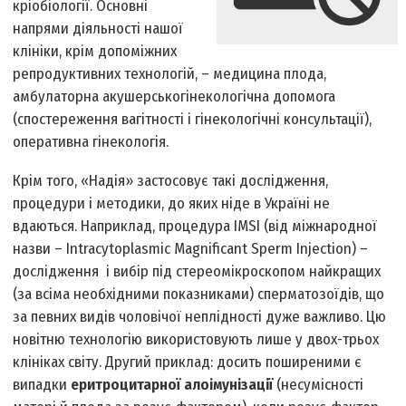
кріобіології. Основні
напрями діяльності нашої
клініки, крім допоміжних
репродуктивних технологій, – медицина плода,
амбулаторна акушерськогінекологічна допомога
(спостереження вагітності і гінекологічні консультації),
оперативна гінекологія.
Крім того, «Надія» застосовує такі дослідження,
процедури і методики, до яких ніде в Україні не
вдаються. Наприклад, процедура ІMSI (від міжнародної
назви – Intracytoplasmic Magnificant Sperm Injection) –
дослідження і вибір під стереомікроскопом найкращих
(за всіма необхідними показниками) сперматозоїдів, що
за певних видів чоловічої неплідності дуже важливо. Цю
новітню технологію використовують лише у двох-трьох
клініках світу. Другий приклад: досить поширеними є
випадки
еритроцитарної алоімунізації
(несумісності