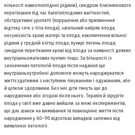
кількості навколоплідної рідини), синдром близнюкового
перетікання під час багатоплодових вагітностей;
обструктивні уропатії (порушення або припинення
відтоку сечі з тіла плода), загальний набряк плода,
несумісність крові матері та плода, накопичення вільної
рідини у грудній клітці плода, пухирі легень плода;
синдром перетікання крові від плода за наявності деяких
внутрішньоматкових пухлин тощо. За більшості із
зазначених патологій плоди після надання ще
внутрішньоутробної допомоги можуть народжуватися
життєздатними з наступним лікуванням і одужанням, або
й цілком здоровими. Без неї діти гинуть ще до
народження або згодом після нього. Терапія й хірургія
плода у світі вже давно вийшли за межі експериментів,
що дає шанси на виживання та повноцінне життя після
народження у 60–90 відсотках випадків залежно від
виявленої патології.