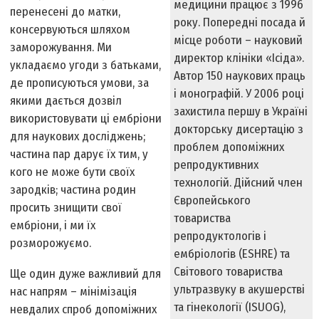
медицини працює з 1996
перенесені до матки,
року. Попередні посада й
консервуються шляхом
місце роботи – науковий
заморожування. Ми
директор клініки «Ісіда».
укладаємо угоди з батьками,
Автор 150 наукових праць
де прописуються умови, за
і монографій. У 2006 році
якими дається дозвіл
захистила першу в Україні
використовувати ці ембріони
докторську дисертацію з
для наукових досліджень;
проблем допоміжних
частина пар дарує їх тим, у
репродуктивних
кого не може бути своїх
технологій. Дійсний член
зародків; частина родин
Європейського
просить знищити свої
товариства
ембріони, і ми їх
репродуктологів і
розморожуємо.
ембріологів (ESHRE) та
Світового товариства
Ще один дуже важливий для
ультразвуку в акушерстві
нас напрям – мінімізація
та гінекології (ISUOG),
невдалих спроб допоміжних