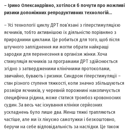
– Ірино Олександрівно, хотілося б почути про можливі
ризики допоміжних репродуктивних технологій…
– Усі технології циклу ДРТ пов’язані з гіперстимуляцією
яєчників, тобто активнішою їх діяльністю порівняно з
природними циклами. Це робиться для того, щоб після
штучного запліднення ми могли обрати найкращі
зародки для перенесення в організм жінки. Хоча
стимуляція яєчників за програмами ДРТ здійснюється
згідно з затвердженими клінічними протоколами,
звичайно, бувають і ризики. Синдром гіперстимуляції –
стан різного ступеня тяжкості, коли значно збільшуються
розміри яєчників, у черевній порожнині накопичується
специфічна рідина, може статися тромбоз кровоносних
судин. За весь час існування клініки серйозних
ускладнень було лише два. Менш тяжкі трапляються
частіше, але ми їх лікуємо самотужки і безкоштовно,
беручи на себе відповідальність за наслідки. Це також