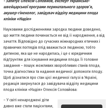
- запитує Олексій Соловйов, експерт Українсько-
швейцарської програми перинатального здоров’я,
акушер-гінеколог, завідувач відділу медицини плода
клініки «Надія»
Науковими дослідженнями зародка людини доведено,
що життя людини починається не від її народження, а від
зачаття. Відповідно до сучасних міжнародних етичних і
правничих поглядів плід вважається людиною, тобто
дитиною, яка ще не народилась, і це є юридичним
підґрунтям для існування медицини плода. Її головне
завдання – пошук можливих хворобливих станів плода,
точна діагностика та надання медичної допомоги плоду.
Щоб дізнатися про стан цієї медичної галузі в Україні,
редакція звернулася до завідувача відділу медицини
плода клініки «Надія» Олексія Соловйова:
– У світі ненароджені діти
давно вже стали пацієнтами,