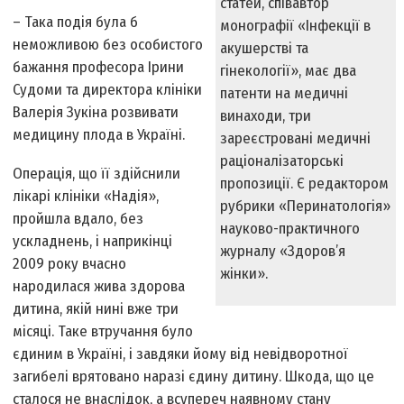
статей, співавтор
– Така подія була б
монографії «Інфекції в
неможливою без особистого
акушерстві та
бажання професора Ірини
гінекології», має два
Судоми та директора клініки
патенти на медичні
Валерія Зукіна розвивати
винаходи, три
медицину плода в Україні.
зареєстровані медичні
раціоналізаторські
Операція, що її здійснили
пропозиції. Є редактором
лікарі клініки «Надія»,
рубрики «Перинатологія»
пройшла вдало, без
науково-практичного
ускладнень, і наприкінці
журналу «Здоров’я
2009 року вчасно
жінки».
народилася жива здорова
дитина, якій нині вже три
місяці. Таке втручання було
єдиним в Україні, і завдяки йому від невідворотної
загибелі врятовано наразі єдину дитину. Шкода, що це
сталося не внаслідок, а всупереч наявному стану