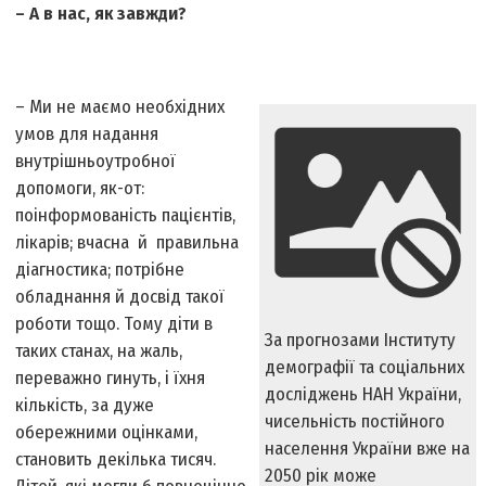
– А в нас, як завжди?
– Ми не маємо необхідних
умов для надання
внутрішньоутробної
допомоги, як-от:
поінформованість пацієнтів,
лікарів; вчасна й правильна
діагностика; потрібне
обладнання й досвід такої
роботи тощо. Тому діти в
За прогнозами Інституту
таких станах, на жаль,
демографії та соціальних
переважно гинуть, і їхня
досліджень НАН України,
кількість, за дуже
чисельність постійного
обережними оцінками,
населення України вже на
становить декілька тисяч.
2050 рік може