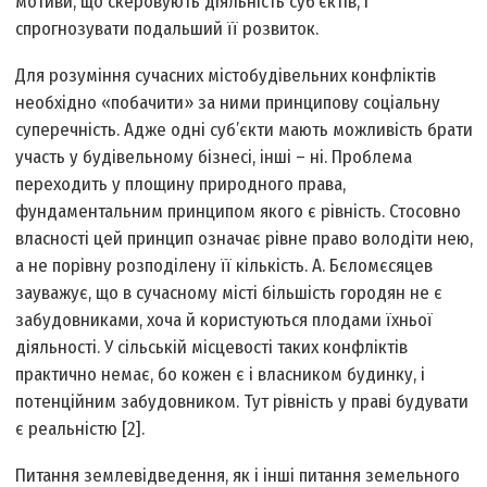
мотиви, що скеровують діяльність суб’єктів, і
спрогнозувати подальший її розвиток.
Для розуміння сучасних містобудівельних конфліктів
необхідно «побачити» за ними принципову соціальну
суперечність. Адже одні суб’єкти мають можливість брати
участь у будівельному бізнесі, інші – ні. Проблема
переходить у площину природного права,
фундаментальним принципом якого є рівність. Стосовно
власності цей принцип означає рівне право володіти нею,
а не порівну розподілену її кількість. А. Бєломєсяцев
зауважує, що в сучасному місті більшість городян не є
забудовниками, хоча й користуються плодами їхньої
діяльності. У сільській місцевості таких конфліктів
практично немає, бо кожен є і власником будинку, і
потенційним забудовником. Тут рівність у праві будувати
є реальністю [2].
Питання землевідведення, як і інші питання земельного