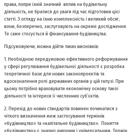
права, попри їхній значний вплив на будівельну
діяльність, не бралися до уваги під час підготовки цієї
статті. З огляду на їхню комплексність і великий обсяг,
вони, безперечно, заслуговують на окреме дослідження.
Те саме стосується й фінансування будівництва.
Підсумовуючи, можна дійти таких висновків:
1. Необхідною передумовою ефективного реформування
у сфері регулювання будівельної діяльності є розробка
теоретичної бази для нових законопроектів та
вдосконалення ролі державних органів у цій галузі. При
цьому потрібно враховувати економічну основу такої
діяльності та інтереси її численних суб’єктів.
2. Перехід до нових стандартів повинен починатися з
чіткого визначення меж застосування термінів
«будівництво» та «капітальне будівництво». Поняття
«будівництво» є значно ширшим і універсальним. Термін