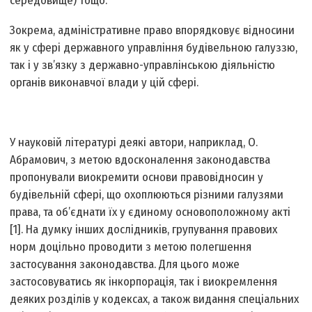
середовище) тощо.
Зокрема, адміністративне право впорядковує відносини
як у сфері державного управління будівельною галуззю,
так і у зв’язку з державно-управлінською діяльністю
органів виконавчої влади у цій сфері.
У науковій літературі деякі автори, наприклад, О.
Абрамович, з метою вдосконалення законодавства
пропонували виокремити основи правовідносин у
будівельній сфері, що охоплюються різними галузями
права, та об’єднати їх у єдиному основоположному акті
[1]. На думку інших дослідників, групування правових
норм доцільно проводити з метою полегшення
застосування законодавства. Для цього може
застосовуватись як інкорпорація, так і виокремлення
деяких розділів у кодексах, а також видання спеціальних