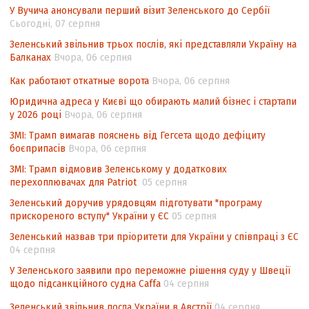
У Вучича анонсували перший візит Зеленського до Сербії
Угоди про торговельні аспекти прав
Сьогодні, 07 серпня
інтелектуальної власності (TRIPS) у
контексті євроінтеграції
Зеленський звільнив трьох послів, які представляли Україну на
Балканах
Вчора, 06 серпня
Аналіз виборчого законодавства щодо
невизначеності механізму повторного
Как работают откатные ворота
Вчора, 06 серпня
підрахунку голосів виборців
Юридична адреса у Києві що обирають малий бізнес і стартапи
у 2026 році
Вчора, 06 серпня
Інформаційна безпека суспільства
ЗМІ: Трамп вимагав пояснень від Гегсета щодо дефіциту
боєприпасів
Вчора, 06 серпня
ЗМІ: Трамп відмовив Зеленському у додаткових
перехоплювачах для Patriot
05 серпня
Зеленський доручив урядовцям підготувати "програму
прискореного вступу" України у ЄС
05 серпня
Зеленський назвав три пріоритети для України у співпраці з ЄС
04 серпня
У Зеленського заявили про переможне рішення суду у Швеції
щодо підсанкційного судна Caffa
04 серпня
Зеленський звільнив посла України в Австрії
04 серпня