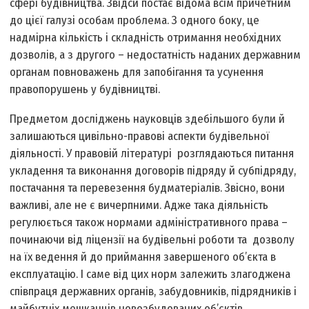
сфері будівництва. Звідси постає відома всім причетним
до цієї галузі особам проблема. З одного боку, це
надмірна кількість і складність отримання необхідних
дозволів, а з другого – недостатність наданих державним
органам повноважень для запобігання та усунення
правопорушень у будівництві.
Предметом досліджень науковців здебільшого були й
залишаються цивільно-правові аспекти будівельної
діяльності. У правовій літературі розглядаються питання
укладення та виконання договорів підряду й субпідряду,
постачання та перевезення будматеріалів. Звісно, вони
важливі, але не є вичерпними. Адже така діяльність
регулюється також нормами адміністративного права –
починаючи від ліцензії на будівельні роботи та дозволу
на їх ведення й до приймання завершеного об’єкта в
експлуатацію. І саме від цих норм залежить злагоджена
співпраця державних органів, забудовників, підрядників і
майбутніх мешканців новозбудованих об’єктів.