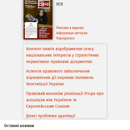
№8
Реклама в журналі
Інформація авторам
Передплата
Контент-аналіз відображення сенсу
національних інтересів у стратегічних
нормативно-правових документах
Аспекти правового забезпечення
відновлення дії окремих положень
Конституції України
Правовий механізм реалізації Угоди про
асоціацію між Україною та
Європейським Cоюзом
Деякі проблеми адаптації
законодавства України щодо зазначення
Останні новини
походження товарів відповідно до