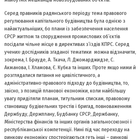
Серед правників радянського періоду тема правового
регулювання капітального будівництва була однією з
найактуальніших, бо плани із забезпечення населення
СРСР житлом та спорудження промислових об’єктів
посідали чільне місце в директивах з’їздів КПРС. Серед
учених-дослідників згаданої тематики можна відзначити,
зокрема, І. Брауде, А. Ткача, Л. Джомарджидзе, С.
Акманова, І. Хламова, Є. Кубка та інших. Проте якщо ними й
розглядалися питання не цивілістичного, а
адміністративно-правового підходу до будівництва, то,
звісно, з позицій планової економіки, коли найбільшу
увагу приділяли планам, титульним спискам, правовому
становищу будівельних трестів і бригад, повноваженням
Держбуду, Держплану, Будбанку СРСР, Держбанку,
Міністерства фінансів та інших органів загальносоюзної і
республіканської компетенції. Нині під час переходу на
ринкову економіку спостерігаються геть інші – ринкові