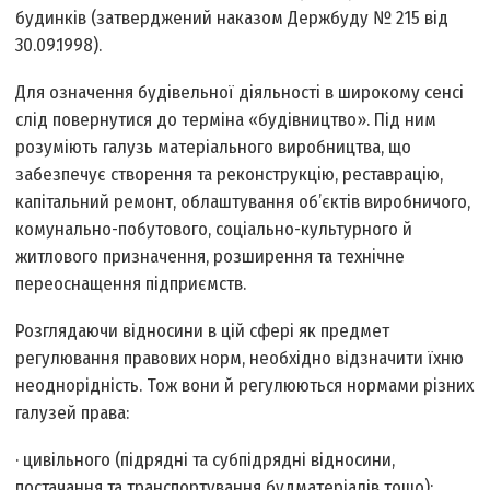
будинків (затверджений наказом Держбуду № 215 від
30.09.1998).
Для означення будівельної діяльності в широкому сенсі
слід повернутися до терміна «будівництво». Під ним
розуміють галузь матеріального виробництва, що
забезпечує створення та реконструкцію, реставрацію,
капітальний ремонт, облаштування об’єктів виробничого,
комунально-побутового, соціально-культурного й
житлового призначення, розширення та технічне
переоснащення підприємств.
Розглядаючи відносини в цій сфері як предмет
регулювання правових норм, необхідно відзначити їхню
неоднорідність. Тож вони й регулюються нормами різних
галузей права:
· цивільного (підрядні та субпідрядні відносини,
постачання та транспортування будматеріалів тощо);