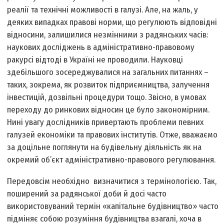
реалії та технічні можливості в галузі. Але, на жаль, у
деяких випадках правові норми, що регулюють відповідні
відносини, залишилися незмінними з радянських часів:
наукових досліджень в адміністративно-правовому
ракурсі відтоді в Україні не проводили. Науковці
здебільшого зосереджувалися на загальних питаннях –
таких, зокрема, як розвиток підприємництва, залучення
інвестицій, дозвільні процедури тощо. Звісно, в умовах
переходу до ринкових відносин це було закономірним.
Нині увагу дослідників привертають проблеми певних
галузей економіки та правових інститутів. Отже, вважаємо
за доцільне поглянути на будівельну діяльність як на
окремий об’єкт адміністративно-правового регулювання.
Передовсім необхідно визначитися з термінологією. Так,
поширений за радянської доби й досі часто
використовуваний термін «капітальне будівництво» часто
підміняє собою розуміння будівництва взагалі, хоча в