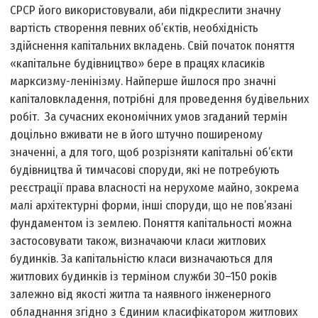
СРСР його використовували, аби підкреслити значну
вартість створення певних об’єктів, необхідність
здійснення капітальних вкладень. Свій початок поняття
«капітальне будівництво» бере в працях класиків
марксизму-ленінізму. Найперше йшлося про значні
капіталовкладення, потрібні для проведення будівельних
робіт. За сучасних економічних умов згаданий термін
доцільно вживати не в його штучно поширеному
значенні, а для того, щоб розрізняти капітальні об’єкти
будівництва й тимчасові споруди, які не потребують
реєстрації права власності на нерухоме майно, зокрема
малі архітектурні форми, інші споруди, що не пов’язані
фундаментом із землею. Поняття капітальності можна
застосовувати також, визначаючи класи житлових
будинків. За капітальністю класи визначаються для
житлових будинків із терміном служби 30–150 років
залежно від якості житла та наявного інженерного
обладнання згідно з Єдиним класифікатором житлових