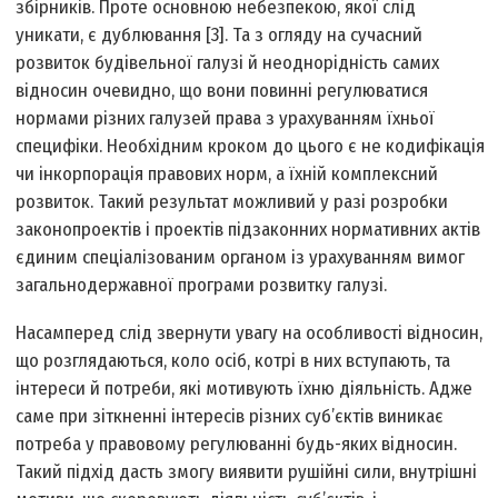
збірників. Проте основною небезпекою, якої слід
уникати, є дублювання [3]. Та з огляду на сучасний
розвиток будівельної галузі й неоднорідність самих
відносин очевидно, що вони повинні регулюватися
нормами різних галузей права з урахуванням їхньої
специфіки. Необхідним кроком до цього є не кодифікація
чи інкорпорація правових норм, а їхній комплексний
розвиток. Такий результат можливий у разі розробки
законопроектів і проектів підзаконних нормативних актів
єдиним спеціалізованим органом із урахуванням вимог
загальнодержавної програми розвитку галузі.
Насамперед слід звернути увагу на особливості відносин,
що розглядаються, коло осіб, котрі в них вступають, та
інтереси й потреби, які мотивують їхню діяльність. Адже
саме при зіткненні інтересів різних суб’єктів виникає
потреба у правовому регулюванні будь-яких відносин.
Такий підхід дасть змогу виявити рушійні сили, внутрішні