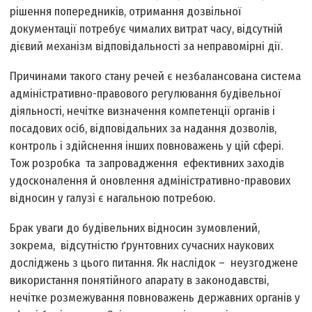
рішення попередників, отримання дозвільної
документації потребує чималих витрат часу, відсутній
дієвий механізм відповідальності за неправомірні дії.
Причинами такого стану речей є незбалансована система
адміністративно-правового регулювання будівельної
діяльності, нечітке визначення компетенції органів і
посадових осіб, відповідальних за надання дозволів,
контроль і здійснення інших повноважень у цій сфері.
Тож розробка та запровадження ефективних заходів
удосконалення й оновлення адміністративно-правових
відносин у галузі є нагальною потребою.
Брак уваги до будівельних відносин зумовлений,
зокрема, відсутністю ґрунтовних сучасних наукових
досліджень з цього питання. Як наслідок – неузгоджене
використання понятійного апарату в законодавстві,
нечітке розмежування повноважень державних органів у