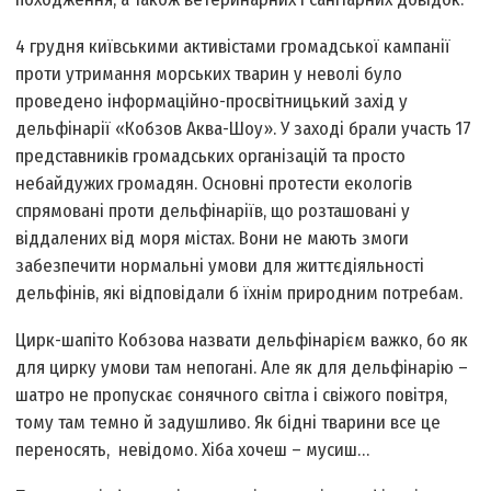
4 грудня київськими активістами громадської кампанії
проти утримання морських тварин у неволі було
проведено інформаційно-просвітницький захід у
дельфінарії «Кобзов Аква-Шоу». У заході брали участь 17
представників громадських організацій та просто
небайдужих громадян. Основні протести екологів
спрямовані проти дельфінаріїв, що розташовані у
віддалених від моря містах. Вони не мають змоги
забезпечити нормальні умови для життєдіяльності
дельфінів, які відповідали б їхнім природним потребам.
Цирк-шапіто Кобзова назвати дельфінарієм важко, бо як
для цирку умови там непогані. Але як для дельфінарію –
шатро не пропускає сонячного світла і свіжого повітря,
тому там темно й задушливо. Як бідні тварини все це
переносять, невідомо. Хіба хочеш – мусиш…