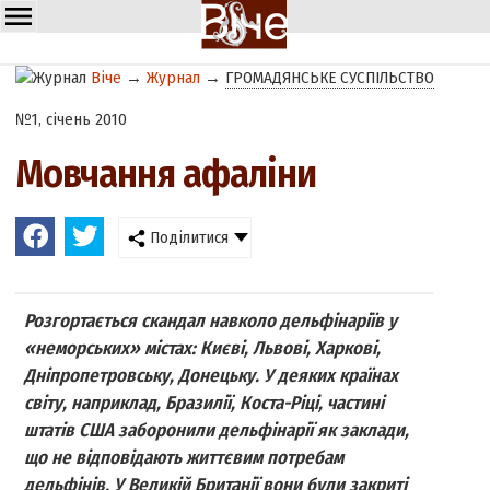
Віче
→
Журнал
→
ГРОМАДЯНСЬКЕ СУСПІЛЬСТВО
№1, січень 2010
Мовчання афаліни
Поділитися
Розгортається скандал навколо дельфінаріїв у
«неморських» містах: Києві, Львові, Харкові,
Дніпропетровську, Донецьку. У деяких країнах
світу, наприклад, Бразилії, Коста-Ріці, частині
штатів США заборонили дельфінарії як заклади,
що не відповідають життєвим потребам
дельфінів. У Великій Британії вони були закриті