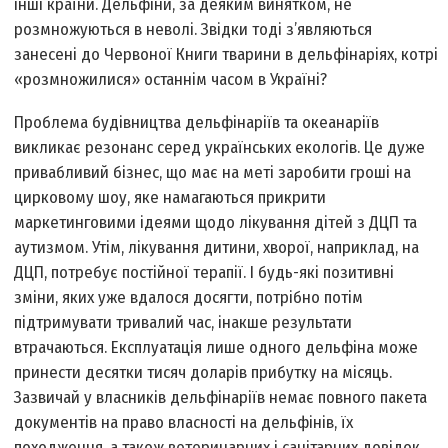
інші країни. Дельфіни, за деяким винятком, не
розмножуються в неволі. Звідки тоді з’являються
занесені до Червоної Книги тварини в дельфінаріях, котрі
«розмножилися» останнім часом в Україні?
Проблема будівництва дельфінаріїв та океанаріїв
викликає резонанс серед українських екологів. Це дуже
привабливий бізнес, що має на меті заробити гроші на
цирковому шоу, яке намагаються прикрити
маркетинговими ідеями щодо лікування дітей з ДЦП та
аутизмом. Утім, лікування дитини, хворої, наприклад, на
ДЦП, потребує постійної терапії. І будь-які позитивні
зміни, яких уже вдалося досягти, потрібно потім
підтримувати тривалий час, інакше результати
втрачаються. Експлуатація лише одного дельфіна може
принести десятки тисяч доларів прибутку на місяць.
Зазвичай у власників дельфінаріїв немає повного пакета
документів на право власності на дельфінів, їх
походження, а також ветеринарних і санітарних довідок.