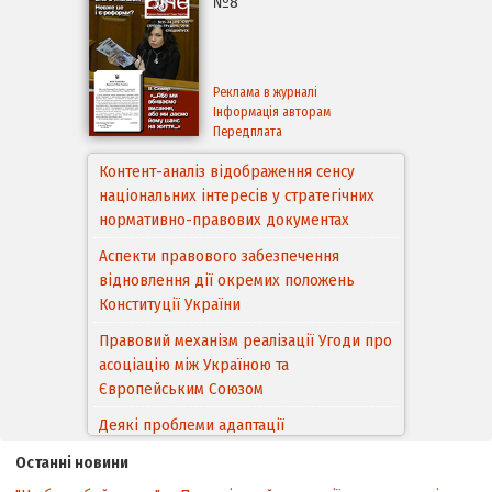
№8
Реклама в журналі
Інформація авторам
Передплата
Контент-аналіз відображення сенсу
національних інтересів у стратегічних
нормативно-правових документах
Аспекти правового забезпечення
відновлення дії окремих положень
Конституції України
Правовий механізм реалізації Угоди про
асоціацію між Україною та
Європейським Cоюзом
Деякі проблеми адаптації
законодавства України щодо зазначення
Останні новини
походження товарів відповідно до