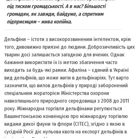
під тиском громадськості. А в нас? Більшості
громадян, як завжди, байдуже, а спритним
підприємцям – жива копійка.
Дельфіни – істоти з високорозвиненим інтелектом, крім
того, дивовижно приязні до людини. Доброзичливість цих
тварин досі залишається загадкою для вчених. Однак
бажання використати їх із метою збагачення часто
виходить за будь-які рамки. Афаліна – єдиний в Україні
вид дельфінів, що може жити в дельфінаріях. Тут варто
зазначити, що вилов дельфінів у природі заборонений
спеціальним мораторієм Міністерства охорони
навколишнього природного середовища з 2008 до 2011
року. Міжнародна торгівля дельфінами регулюється
Вашингтонською конвенцією про міжнародну торгівлю
видами дикої фауни та флори (СІТЕС), згідно з якою в
сусідній Росії діє нульова квота на експорт дельфінів в