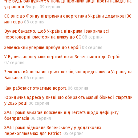
"Не будь байдужим": у Польщі пройшли акції проти нападів на
Угоди про торговельні аспекти прав
українців
Вчора, 09 серпня
інтелектуальної власності (TRIPS) у
контексті євроінтеграції
ЄС вніс до Фонду підтримки енергетики України додаткові 30
млн євро
08 серпня
Аналіз виборчого законодавства щодо
Вучич: бажаємо, щоб Україна відкрила і закрила всі
невизначеності механізму повторного
переговорні кластери на шляху до ЄС
08 серпня
підрахунку голосів виборців
Зеленський уперше прибув до Сербії
08 серпня
Інформаційна безпека суспільства
У Вучича анонсували перший візит Зеленського до Сербії
07 серпня
Зеленський звільнив трьох послів, які представляли Україну на
Балканах
06 серпня
Как работают откатные ворота
06 серпня
Юридична адреса у Києві що обирають малий бізнес і стартапи
у 2026 році
06 серпня
ЗМІ: Трамп вимагав пояснень від Гегсета щодо дефіциту
боєприпасів
06 серпня
ЗМІ: Трамп відмовив Зеленському у додаткових
перехоплювачах для Patriot
05 серпня