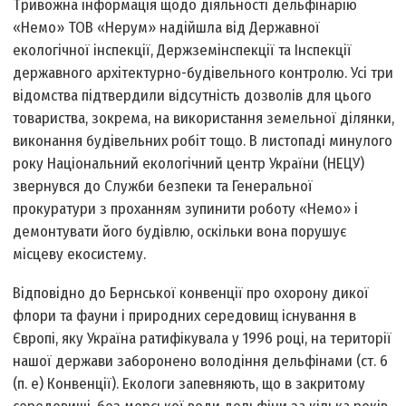
Тривожна інформація щодо діяльності дельфінарію
«Немо» ТОВ «Нерум» надійшла від Державної
екологічної інспекції, Держземінспекції та Інспекції
державного архітектурно-будівельного контролю. Усі три
відомства підтвердили відсутність дозволів для цього
товариства, зокрема, на використання земельної ділянки,
виконання будівельних робіт тощо. В листопаді минулого
року Національний екологічний центр України (НЕЦУ)
звернувся до Служби безпеки та Генеральної
прокуратури з проханням зупинити роботу «Немо» і
демонтувати його будівлю, оскільки вона порушує
місцеву екосистему.
Відповідно до Бернської конвенції про охорону дикої
флори та фауни і природних середовищ існування в
Європі, яку Україна ратифікувала у 1996 році, на території
нашої держави заборонено володіння дельфінами (ст. 6
(п. е) Конвенції). Екологи запевняють, що в закритому