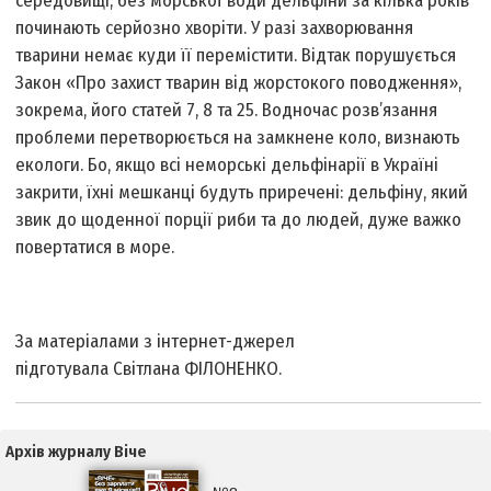
середовищі, без морської води дельфіни за кілька років
починають серйозно хворіти. У разі захворювання
тварини немає куди її перемістити. Відтак порушується
Закон «Про захист тварин від жорстокого поводження»,
зокрема, його статей 7, 8 та 25. Водночас розв’язання
проблеми перетворюється на замкнене коло, визнають
екологи. Бо, якщо всі неморські дельфінарії в Україні
закрити, їхні мешканці будуть приречені: дельфіну, який
звик до щоденної порції риби та до людей, дуже важко
повертатися в море.
За матеріалами з інтернет-джерел
підготувала Світлана ФІЛОНЕНКО.
Архів журналу Віче