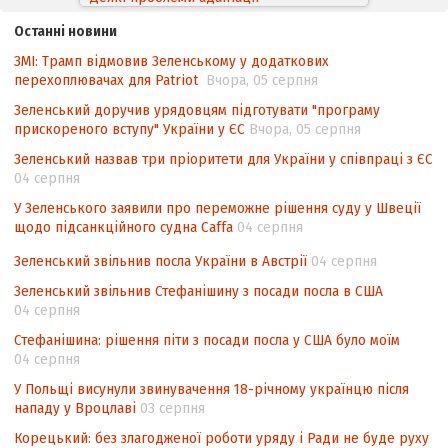
законодавства України щодо зазначення
Останні новини
походження товарів відповідно до
ЗМІ: Трамп відмовив Зеленському у додаткових
Угоди про торговельні аспекти прав
перехоплювачах для Patriot
Вчора, 05 серпня
інтелектуальної власності (TRIPS) у
контексті євроінтеграції
Зеленський доручив урядовцям підготувати "програму
прискореного вступу" України у ЄС
Вчора, 05 серпня
Аналіз виборчого законодавства щодо
Зеленський назвав три пріоритети для України у співпраці з ЄС
невизначеності механізму повторного
04 серпня
підрахунку голосів виборців
У Зеленського заявили про переможне рішення суду у Швеції
Інформаційна безпека суспільства
щодо підсанкційного судна Caffa
04 серпня
Зеленський звільнив посла України в Австрії
04 серпня
Зеленський звільнив Стефанішину з посади посла в США
04 серпня
Стефанішина: рішення піти з посади посла у США було моїм
04 серпня
У Польщі висунули звинувачення 18-річному українцю після
нападу у Вроцлаві
03 серпня
Корецький: без злагодженої роботи уряду і Ради не буде руху