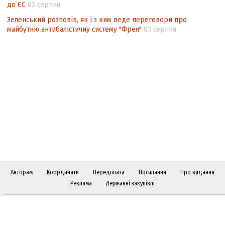
до ЄС
03 серпня
Зеленський розповів, як і з ким веде переговори про
майбутню антибалістичну систему "Фрея"
03 серпня
Авторам
Координати
Передплата
Посилання
Про видання
Реклама
Державні закупівлі