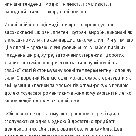
нинішні тенденції моди: і ніжність, і сміливість, і
народний стиль, і закордонні новації.
У нинішній колекції Надія не просто пропонує нові
висококласні шкіряні, плетені, хутряні вироби, виконані як
у класичному, так і в авангардистському стилі. Річ у тім, що
ці моделі – вражаюче вибуховий мікс із найсміливіших
поєднань шкіри, хутра, витончених мережив і дорогих
тканин, що вміло підкреслюють стильну жіночність
слабкої статі й стримувану зовні темпераментну чоловічу
силу. Створений Надією одяг можна охарактеризувати як
змішування класики та елементів «глам-року» з певною
долею «сучасної романтики» в жіночому варіанті й легкої
«провокаційності» – в чоловічому.
«Фішка» колекції в тому, що пропоновані речі вдало
сполучаються одна з одною й достатньо придбати
декілька з них, аби створювати безліч ансамблів. Цей