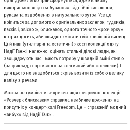
одяг дуже легко трансформується, адже в ньому
використано «підстьобування», відстібні капюшони,
рукава та оздоблення з натурального хутра. Усе це
кріпиться за допомогою оригінальних заклепок, ґудзиків,
пасків і, звісно ж, блискавок, одного точного «розчерку»
котрих досить, аби швидко змінити свій зовнішній вигляд.
Ці й інші (утилітарні та естетичні) якості колекції одягу
Надії Ганжі належно оцінять стильні ділові люди, які
заощаджують час і мають потребу у швидкій зміні стилю
(наприклад, спортивного на класичний або ж навпаки). І
для цього не знадобиться скрізь возити із собою велику
валізу з речами.
Можна не сумніватися: презентація феєричної колекції
«Розчерк блискавки» справила неабияке враження на
присутніх у концерт-холі Freedom. Це – справжній модний
«вибух» від Надії Ганжі.