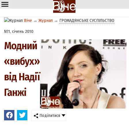
Віче
→
Журнал
→
ГРОМАДЯНСЬКЕ СУСПІЛЬСТВО
№1, січень 2010
Модний
«вибух»
від Надії
Ганжі
Поділитися