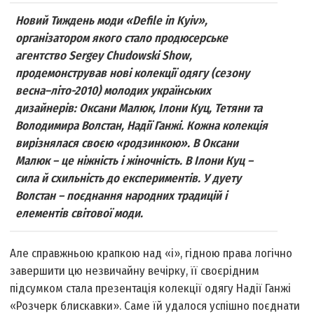
Новий Тиждень моди «Defile in Kyiv»,
організатором якого стало продюсерське
агентство Sergey Chudowski Show,
продемонстрував нові колекції одягу (сезону
весна–літо-2010) молодих українських
дизайнерів: Оксани Малюк, Ілони Куц, Тетяни та
Володимира Волстан, Надії Ганжі. Кожна колекція
вирізнялася своєю «родзинкою». В Оксани
Малюк – це ніжність і жіночність. В Ілони Куц –
сила й схильність до експериментів. У дуету
Волстан – поєднання народних традицій і
елементів світової моди.
Але справжньою крапкою над «і», гідною права логічно
завершити цю незвичайну вечірку, її своєрідним
підсумком стала презентація колекції одягу Надії Ганжі
«Розчерк блискавки». Саме їй удалося успішно поєднати