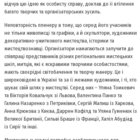
відчув цю ідею як особисту справу, доклав до її втілення
багато творчих та організаторських зусиль.
Неповторність пленеру в тому, що серед його учасників
не тільки живописці та графіки, а й скульптори, художники
декоративно-ужиткового мистецтва, історики та
мистецтвознавці. Організатори намагаються залучити до
співпраці представників різних регіональних мистецьких
шкіл, митців, які є яскравими творчими особистостями,
мають своєрідні світобачення та творчу манеру. Це і
широковідомі в Україні та за її межами художники, і ті, хто
шукає свій шлях у мистецтві. Серед них – Уляна Томкевич
та Вікторія Ковальчук зі Львова, Валентина Панко та
Галина Назаренко з Петриківки, Сергій Малиш із Харкова,
Анна Крюкова з Києва, Даррен Кофілд та Уляна Гуменюк із
Великої Британії, Сильві Браше із Франції, Халіл Абудіад
із Сирії та інші.