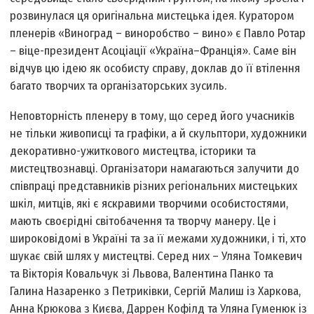
розвинулася ця оригінальна мистецька ідея. Куратором
пленерів «Виноград – виноробство – вино» є Павло Ротар
– віце-президент Асоціації «Україна–Франція». Саме він
відчув цю ідею як особисту справу, доклав до її втілення
багато творчих та організаторських зусиль.
Неповторність пленеру в тому, що серед його учасників
не тільки живописці та графіки, а й скульптори, художники
декоративно-ужиткового мистецтва, історики та
мистецтвознавці. Організатори намагаються залучити до
співпраці представників різних регіональних мистецьких
шкіл, митців, які є яскравими творчими особистостями,
мають своєрідні світобачення та творчу манеру. Це і
широковідомі в Україні та за її межами художники, і ті, хто
шукає свій шлях у мистецтві. Серед них – Уляна Томкевич
та Вікторія Ковальчук зі Львова, Валентина Панко та
Галина Назаренко з Петриківки, Сергій Малиш із Харкова,
Анна Крюкова з Києва, Даррен Кофілд та Уляна Гуменюк із