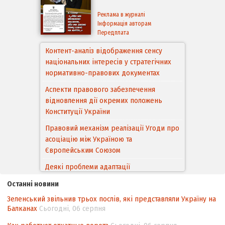
Реклама в журналі
Інформація авторам
Передплата
Контент-аналіз відображення сенсу
національних інтересів у стратегічних
нормативно-правових документах
Аспекти правового забезпечення
відновлення дії окремих положень
Конституції України
Правовий механізм реалізації Угоди про
асоціацію між Україною та
Європейським Cоюзом
Деякі проблеми адаптації
законодавства України щодо зазначення
Останні новини
походження товарів відповідно до
Зеленський звільнив трьох послів, які представляли Україну на
Угоди про торговельні аспекти прав
Балканах
Сьогодні, 06 серпня
інтелектуальної власності (TRIPS) у
контексті євроінтеграції