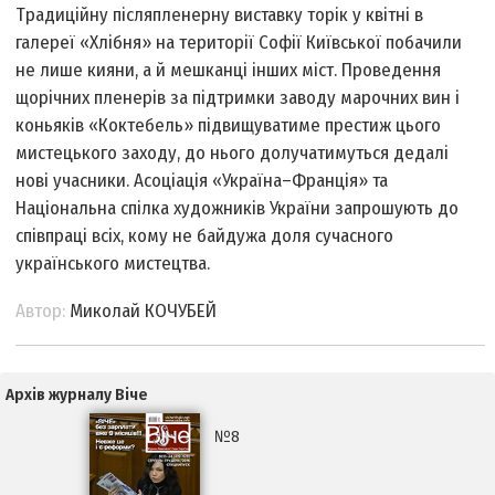
Традиційну післяпленерну виставку торік у квітні в
галереї «Хлібня» на території Софії Київської побачили
не лише кияни, а й мешканці інших міст. Проведення
щорічних пленерів за підтримки заводу марочних вин і
коньяків «Коктебель» підвищуватиме престиж цього
мистецького заходу, до нього долучатимуться дедалі
нові учасники. Асоціація «Україна–Франція» та
Національна спілка художників України запрошують до
співпраці всіх, кому не байдужа доля сучасного
українського мистецтва.
Автор:
Миколай КОЧУБЕЙ
Архів журналу Віче
№8