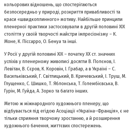
кольорових відношень, що спостерігаються
безпосередньо у природі, розкриття привабливості та
краси «швидкоплинного» мотиву. Найбільше принципи
пленерної практики застосовували в другій половині XIX
століття у своїй творчості майстри імпресіонізму – К.
Моне, К. Піссарро, О. Бенуа та інші.
У Росії у другій половині XIX – початку XX ст. значних
успіхів у пленерному живописі досягли В. Полєнов, І.
Левітан, В. Сєров, К. Коровін, І. Грабар, а в Україні – С.
Васильківський, Г. Світлицький, В. Кричевський, І. Труш, М.
Глущенко, С. Шишко, Т. Яблонська, Т. Голембієвська, В.
Гурін, М. Гуйда, А. Зорко та багато інших.
Метою ж міжнародного художнього пленеру, що
відбувається під егідою Асоціації «Україна–Франція», є не
тільки сприяння творчому зростанню, а й розширення
художнього бачення, життєвих спостережень.