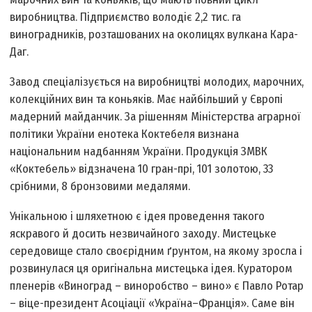
виробництва. Підприємство володіє 2,2 тис. га
виноградників, розташованих на околицях вулкана Кара-
Даг.
Завод спеціалізується на виробництві молодих, марочних,
колекційних вин та коньяків. Має найбільший у Європі
мадерний майданчик. За рішенням Міністерства аграрної
політики України енотека Коктебеля визнана
національним надбанням України. Продукція ЗМВК
«Коктебель» відзначена 10 гран-прі, 101 золотою, 33
срібними, 8 бронзовими медалями.
Унікальною і шляхетною є ідея проведення такого
яскравого й досить незвичайного заходу. Мистецьке
середовище стало своєрідним ґрунтом, на якому зросла і
розвинулася ця оригінальна мистецька ідея. Куратором
пленерів «Виноград – виноробство – вино» є Павло Ротар
– віце-президент Асоціації «Україна–Франція». Саме він