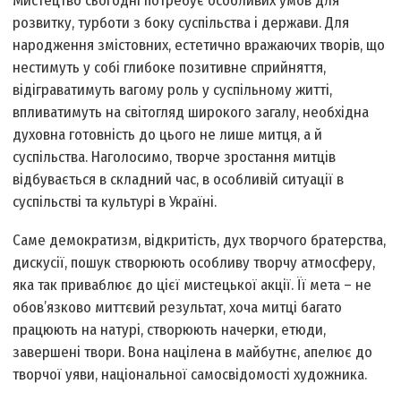
Мистецтво сьогодні потребує особливих умов для
розвитку, турботи з боку суспільства і держави. Для
народження змістовних, естетично вражаючих творів, що
нестимуть у собі глибоке позитивне сприйняття,
відіграватимуть вагому роль у суспільному житті,
впливатимуть на світогляд широкого загалу, необхідна
духовна готовність до цього не лише митця, а й
суспільства. Наголосимо, творче зростання митців
відбувається в складний час, в особливій ситуації в
суспільстві та культурі в Україні.
Саме демократизм, відкритість, дух творчого братерства,
дискусії, пошук створюють особливу творчу атмосферу,
яка так приваблює до цієї мистецької акції. Її мета – не
обов’язково миттєвий результат, хоча митці багато
працюють на натурі, створюють начерки, етюди,
завершені твори. Вона націлена в майбутнє, апелює до
творчої уяви, національної самосвідомості художника.