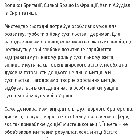
Великої Британії, Сильві Браше із Франції, Халіл Абудіад
із Сирії та інші.
Мистецтво сьогодні потребує особливих умов для
розвитку, турботи з боку суспільства і держави. Для
народження змістовних, естетично вражаючих творів, що
нестимуть у собі глибоке позитивне сприйняття,
відіграватимуть вагому роль у суспільному житті,
впливатимуть на світогляд широкого загалу, необхідна
духовна готовність до цього не лише митця, а й
суспільства. Наголосимо, творче зростання митців
відбувається в складний час, в особливій ситуації в
суспільстві та культурі в Україні.
Саме демократизм, відкритість, дух творчого братерства,
дискусії, пошук створюють особливу творчу атмосферу,
яка так приваблює до цієї мистецької акції. Її мета – не
обов’язково миттєвий результат, хоча митці багато