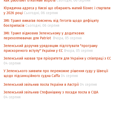
Как работают откатные ворота
Сьогодні, 06 серпня
Аналіз виборчого законодавства щодо
Юридична адреса у Києві що обирають малий бізнес і стартапи
невизначеності механізму повторного
у 2026 році
Сьогодні, 06 серпня
підрахунку голосів виборців
ЗМІ: Трамп вимагав пояснень від Гегсета щодо дефіциту
боєприпасів
Сьогодні, 06 серпня
Інформаційна безпека суспільства
ЗМІ: Трамп відмовив Зеленському у додаткових
перехоплювачах для Patriot
Вчора, 05 серпня
Зеленський доручив урядовцям підготувати "програму
прискореного вступу" України у ЄС
Вчора, 05 серпня
Зеленський назвав три пріоритети для України у співпраці з ЄС
04 серпня
У Зеленського заявили про переможне рішення суду у Швеції
щодо підсанкційного судна Caffa
04 серпня
Зеленський звільнив посла України в Австрії
04 серпня
Зеленський звільнив Стефанішину з посади посла в США
04 серпня