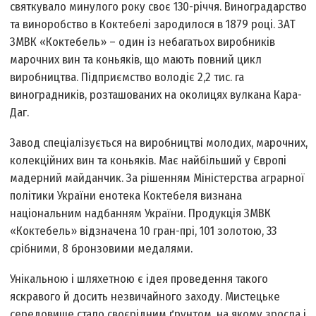
святкувало минулого року своє 130-річчя. Виноградарство
та виноробство в Коктебелі зародилося в 1879 році. ЗАТ
ЗМВК «Коктебель» – один із небагатьох виробників
марочних вин та коньяків, що мають повний цикл
виробництва. Підприємство володіє 2,2 тис. га
виноградників, розташованих на околицях вулкана Кара-
Даг.
Завод спеціалізується на виробництві молодих, марочних,
колекційних вин та коньяків. Має найбільший у Європі
мадерний майданчик. За рішенням Міністерства аграрної
політики України енотека Коктебеля визнана
національним надбанням України. Продукція ЗМВК
«Коктебель» відзначена 10 гран-прі, 101 золотою, 33
срібними, 8 бронзовими медалями.
Унікальною і шляхетною є ідея проведення такого
яскравого й досить незвичайного заходу. Мистецьке
середовище стало своєрідним ґрунтом, на якому зросла і