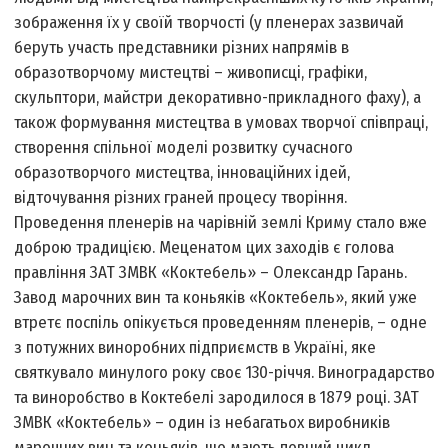
зображення їх у своїй творчості (у пленерах зазвичай
беруть участь представники різних напрямів в
образотворчому мистецтві – живописці, графіки,
скульптори, майстри декоративно-прикладного фаху), а
також формування мистецтва в умовах творчої співпраці,
створення спільної моделі розвитку сучасного
образотворчого мистецтва, інноваційних ідей,
відточування різних граней процесу творіння.
Проведення пленерів на чарівній землі Криму стало вже
доброю традицією. Меценатом цих заходів є голова
правління ЗАТ ЗМВК «Коктебель» – Олександр Гарань.
Завод марочних вин та коньяків «Коктебель», який уже
втретє поспіль опікується проведенням пленерів, – одне
з потужних виноробних підприємств в Україні, яке
святкувало минулого року своє 130-річчя. Виноградарство
та виноробство в Коктебелі зародилося в 1879 році. ЗАТ
ЗМВК «Коктебель» – один із небагатьох виробників
марочних вин та коньяків, що мають повний цикл