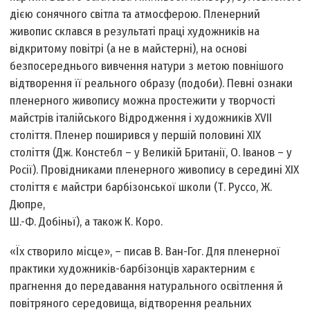
дією сонячного світла та атмосферою. Пленерний
живопис склався в результаті праці художників на
відкритому повітрі (а не в майстерні), на основі
безпосереднього вивчення натури з метою повнішого
відтворення її реального образу (подоби). Певні ознаки
пленерного живопису можна простежити у творчості
майстрів італійського Відродження і художників XVII
століття. Пленер поширився у першій половині XIX
століття (Дж. Констебл – у Великій Британії, О. Іванов – у
Росії). Провідниками пленерного живопису в середині XIX
століття є майстри барбізонської школи (Т. Руссо, Ж.
Дюпре,
Ш.-Ф. Добіньї), а також К. Коро.
«Їх створило місце», – писав В. Ван-Гог. Для пленерної
практики художників-барбізонців характерним є
прагнення до передавання натурального освітлення й
повітряного середовища, відтворення реальних