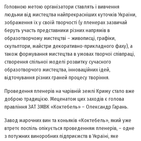
Головною метою організатори ставлять і вивчення
людьми від мистецтва найпрекрасніших куточків України,
зображення їх у своїй творчості (у пленерах зазвичай
беруть участь представники різних напрямів в
образотворчому мистецтві – живописці, графіки,
скульптори, майстри декоративно-прикладного фаху), а
також формування мистецтва в умовах творчої співпраці,
створення спільної моделі розвитку сучасного
образотворчого мистецтва, інноваційних ідей,
відточування різних граней процесу творіння.
Проведення пленерів на чарівній землі Криму стало вже
доброю традицією. Меценатом цих заходів є голова
правління ЗАТ ЗМВК «Коктебель» – Олександр Гарань.
Завод марочних вин та коньяків «Коктебель», який уже
втретє поспіль опікується проведенням пленерів, – одне
з потужних виноробних підприємств в Україні, яке