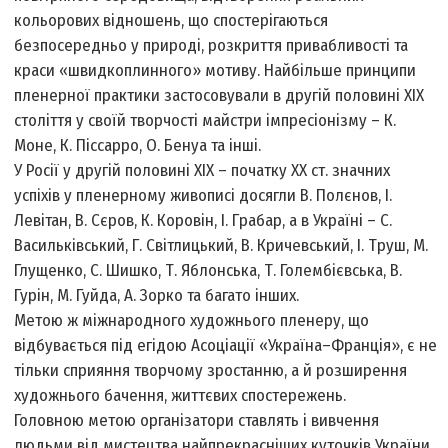
кольорових відношень, що спостерігаються
безпосередньо у природі, розкриття привабливості та
краси «швидкоплинного» мотиву. Найбільше принципи
пленерної практики застосовували в другій половині XIX
століття у своїй творчості майстри імпресіонізму – К.
Моне, К. Піссарро, О. Бенуа та інші.
У Росії у другій половині XIX – початку XX ст. значних
успіхів у пленерному живописі досягли В. Полєнов, І.
Левітан, В. Сєров, К. Коровін, І. Грабар, а в Україні – С.
Васильківський, Г. Світлицький, В. Кричевський, І. Труш, М.
Глущенко, С. Шишко, Т. Яблонська, Т. Голембієвська, В.
Гурін, М. Гуйда, А. Зорко та багато інших.
Метою ж міжнародного художнього пленеру, що
відбувається під егідою Асоціації «Україна–Франція», є не
тільки сприяння творчому зростанню, а й розширення
художнього бачення, життєвих спостережень.
Головною метою організатори ставлять і вивчення
людьми від мистецтва найпрекрасніших куточків України,