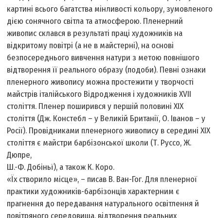
картині всього багатства мінливості кольору, зумовленого
дією сонячного світла та атмосферою. Пленерний
живопис склався в результаті праці художників на
відкритому повітрі (а не в майстерні), на основі
безпосереднього вивчення натури з метою повнішого
відтворення її реального образу (подоби). Певні ознаки
пленерного живопису можна простежити у творчості
майстрів італійського Відродження і художників XVII
століття. Пленер поширився у першій половині XIX
століття (Дж. Констебл – у Великій Британії, О. Іванов – у
Росії). Провідниками пленерного живопису в середині XIX
століття є майстри барбізонської школи (Т. Руссо, Ж.
Дюпре,
Ш.-Ф. Добіньї), а також К. Коро.
«Їх створило місце», – писав В. Ван-Гог. Для пленерної
практики художників-барбізонців характерним є
прагнення до передавання натурального освітлення й
повітряного середовища, відтворення реальних