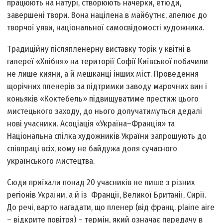
працюють на натурі, створюють начерки, етюди,
завершені твори. Вона націлена в майбутнє, апелює до
творчої уяви, національної самосвідомості художника.
Традиційну післяпленерну виставку торік у квітні в
галереї «Хлібня» на території Софії Київської побачили
не лише кияни, а й мешканці інших міст. Проведення
щорічних пленерів за підтримки заводу марочних вин і
коньяків «Коктебель» підвищуватиме престиж цього
мистецького заходу, до нього долучатимуться дедалі
нові учасники. Асоціація «Україна–Франція» та
Національна спілка художників України запрошують до
співпраці всіх, кому не байдужа доля сучасного
українського мистецтва.
Сюди приїхали понад 20 учасників не лише з різних
регіонів України, а й із Франції, Великої Британії, Сирії.
До речі, варто нагадати, що пленер (від франц. plainе aire
– відкрите повітря) – термін, який означає передачу в