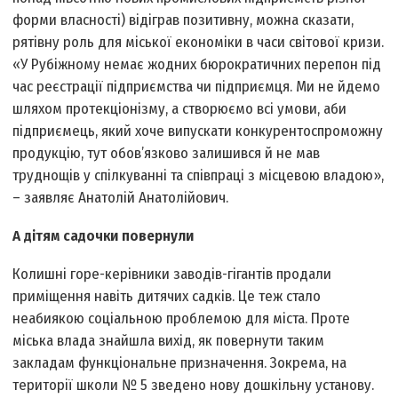
форми власності) відіграв позитивну, можна сказати,
рятівну роль для міської економіки в часи світової кризи.
«У Рубіжному немає жодних бюрократичних перепон під
час реєстрації підприємства чи підприємця. Ми не йдемо
шляхом протекціонізму, а створюємо всі умови, аби
підприємець, який хоче випускати конкурентоспроможну
продукцію, тут обов’язково залишився й не мав
труднощів у спілкуванні та співпраці з місцевою владою»,
– заявляє Анатолій Анатолійович.
А дітям садочки повернули
Колишні горе-керівники заводів-гігантів продали
приміщення навіть дитячих садків. Це теж стало
неабиякою соціальною проблемою для міста. Проте
міська влада знайшла вихід, як повернути таким
закладам функціональне призначення. Зокрема, на
території школи № 5 зведено нову дошкільну установу.