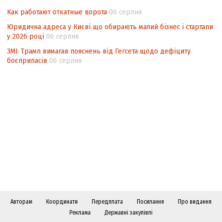
Как работают откатные ворота
06 серпня
Юридична адреса у Києві що обирають малий бізнес і стартапи
у 2026 році
06 серпня
ЗМІ: Трамп вимагав пояснень від Гегсета щодо дефіциту
боєприпасів
06 серпня
Авторам
Координати
Передплата
Посилання
Про видання
Реклама
Державні закупівлі