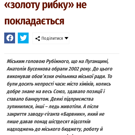
«золоту рибку» не
покладається
Поділитися
Міським головою Рубіжного, що на Луганщині,
Анатолія Бусенкова обрали 2002 року. До цього
виконував обов’язки очільника міської ради. То
були досить непрості часи: місто хіміків, колись
добре знане на весь Союз, здавало позиції і
ставало банкрутом. Деякі підприємства
зупинилися, інші – ледь животіли. А після
закриття заводу-гіганта «Барвник», який не
лише давав понад шістдесят відсотків
надходжень до міського бюджету, роботу й