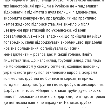
Партнерами місцевої влади Анатолій Бусенков називає й
тих інвесторів, які прийшли в Рубіжне не «генделики»
відкривати, а піднімати з нуля колишні підприємства,
виробляти конкурентну продукцію. «У нас практично
немає жодного підприємства, яке вижило б після
бездумної приватизації по-українськи. Усі вони
розвалилися. А вже нові власники, що прийшли на місця
попередніх, стали відроджувати виробництво, придбали
новітнє обладнання, організували сучасний
менеджмент», – розповідає міський голова. Навіть
пишається тим, що, наприклад, трубний завод став ледь
не монополістом у своєму сегменті, охоплює половину
українського ринку поліетиленових виробів, зокрема
полімерних труб, які не бояться ні корозії, ні примх
погоди, ні складних ґрунтів і не потребують знежирення,
фарбування тощо. «Надійність такої труби дуже висока:
якщо її прокласти за всіма стандартами, то п’ятдесят років
до неї можна навіть не підходити. На таких трубах