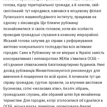
голова, лідер територіальної громади, а й земляк, свій-
своїсінький: тут народився, навчався в місцевому філіалі
Луганського машинобудівного інституту, працював на
одному з хімзаводів. Ще ближче рубіжанці
познайомилися зі своїм головою, коли він особисто
проводив громадські слухання в кожному мікрорайоні.
Міський голова залучив до справи з реформування
житлово-комунального господарства всіх активних
городян. Саме в Рубіжному чи не вперше в Україні замість
консервативних і неповоротких ЖЕКів з’явилися ОСББ –
об’єднання співвласників багатоквартирних будинків. Нині
досвід рубіжанців Мінжитлокомунгосп рекомендує для
вивчення й поширення по всій країні. А починали тут цю
справу громадою, гуртом: провели, за влучним висловом
Бусенкова, сотні «мозкових атак», безліч зібрань,
громадських слухань, аби обраний шлях був якнайменш
тернистим. Для городян, котрі зголосилися об’єднатися в
ОСББ, міська влада, приміром, організувала фахові