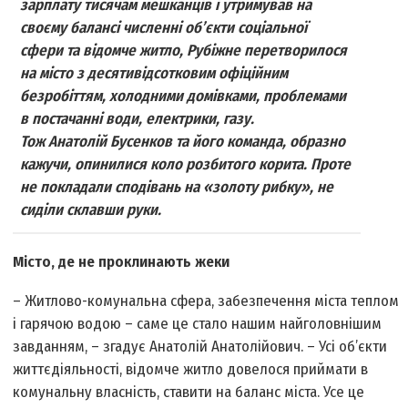
зарплату тисячам мешканців і утримував на
своєму балансі численні об’єкти соціальної
сфери та відомче житло, Рубіжне перетворилося
на місто з десятивідсотковим офіційним
безробіттям, холодними домівками, проблемами
в постачанні води, електрики, газу.
Тож Анатолій Бусенков та його команда, образно
кажучи, опинилися коло розбитого корита. Проте
не покладали сподівань на «золоту рибку», не
сиділи склавши руки.
Місто, де не проклинають жеки
– Житлово-комунальна сфера, забезпечення міста теплом
і гарячою водою – саме це стало нашим найголовнішим
завданням, – згадує Анатолій Анатолійович. – Усі об’єкти
життєдіяльності, відомче житло довелося приймати в
комунальну власність, ставити на баланс міста. Усе це