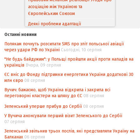
асоціацію між Україною та
Європейським Cоюзом
Деякі проблеми адаптації
законодавства України щодо зазначення
Останні новини
походження товарів відповідно до
Полякам почнуть розсилати SMS про зліт польської авіації
Угоди про торговельні аспекти прав
через удари РФ по Україні
Сьогодні, 10 серпня
інтелектуальної власності (TRIPS) у
контексті євроінтеграції
"Не будь байдужим": у Польщі пройшли акції проти нападів на
українців
Вчора, 09 серпня
Аналіз виборчого законодавства щодо
ЄС вніс до Фонду підтримки енергетики України додаткові 30
невизначеності механізму повторного
млн євро
08 серпня
підрахунку голосів виборців
Вучич: бажаємо, щоб Україна відкрила і закрила всі
Інформаційна безпека суспільства
переговорні кластери на шляху до ЄС
08 серпня
Зеленський уперше прибув до Сербії
08 серпня
У Вучича анонсували перший візит Зеленського до Сербії
07 серпня
Зеленський звільнив трьох послів, які представляли Україну на
Балканах
06 серпня