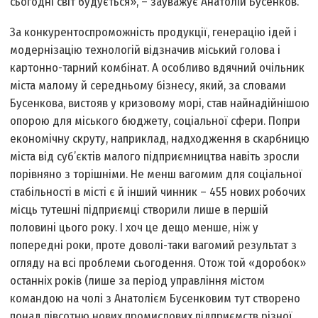
сьогодні світ будується», – зауважує Анатолій Бусенков.
За конкурентоспроможність продукції, генерацію ідей і
модернізацію технологій відзначив міський голова і
картонно-тарний комбінат. А особливо вдячний очільник
міста малому й середньому бізнесу, який, за словами
Бусенкова, вистояв у кризовому морі, став найнадійнішою
опорою для міського бюджету, соціальної сфери. Попри
економічну скруту, наприклад, надходження в скарбницю
міста від суб’єктів малого підприємництва навіть зросли
порівняно з торішніми. Не менш вагомим для соціальної
стабільності в місті є й інший чинник – 455 нових робочих
місць тутешні підприємці створили лише в першій
половині цього року. І хоч це дещо менше, ніж у
попередні роки, проте доволі-таки вагомий результат з
огляду на всі проблеми сьогодення. Отож той «доробок»
останніх років (лише за період управління містом
командою на чолі з Анатолієм Бусенковим тут створено
понад півсотню нових промислових підприємств різної