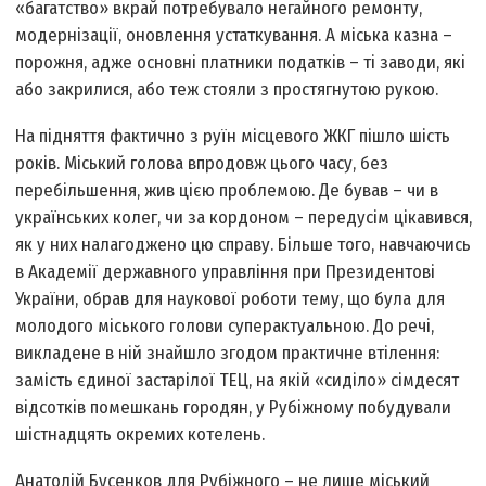
«багатство» вкрай потребувало негайного ремонту,
модернізації, оновлення устаткування. А міська казна –
порожня, адже основні платники податків – ті заводи, які
або закрилися, або теж стояли з простягнутою рукою.
На підняття фактично з руїн місцевого ЖКГ пішло шість
років. Міський голова впродовж цього часу, без
перебільшення, жив цією проблемою. Де бував – чи в
українських колег, чи за кордоном – передусім цікавився,
як у них налагоджено цю справу. Більше того, навчаючись
в Академії державного управління при Президентові
України, обрав для наукової роботи тему, що була для
молодого міського голови суперактуальною. До речі,
викладене в ній знайшло згодом практичне втілення:
замість єдиної застарілої ТЕЦ, на якій «сиділо» сімдесят
відсотків помешкань городян, у Рубіжному побудували
шістнадцять окремих котелень.
Анатолій Бусенков для Рубіжного – не лише міський