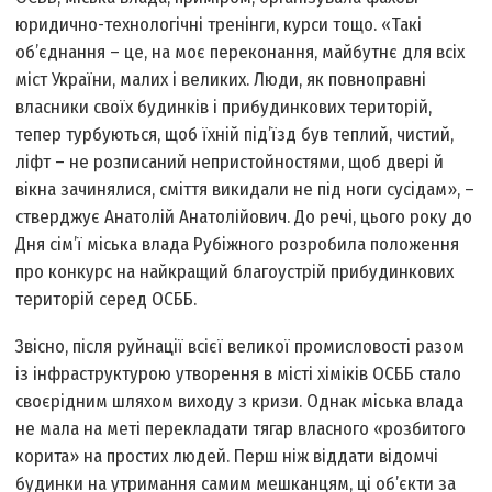
юридично-технологічні тренінги, курси тощо. «Такі
об’єднання – це, на моє переконання, майбутнє для всіх
міст України, малих і великих. Люди, як повноправні
власники своїх будинків і прибудинкових територій,
тепер турбуються, щоб їхній під’їзд був теплий, чистий,
ліфт – не розписаний непристойностями, щоб двері й
вікна зачинялися, сміття викидали не під ноги сусідам», –
стверджує Анатолій Анатолійович. До речі, цього року до
Дня сім’ї міська влада Рубіжного розробила положення
про конкурс на найкращий благоустрій прибудинкових
територій серед ОСББ.
Звісно, після руйнації всієї великої промисловості разом
із інфраструктурою утворення в місті хіміків ОСББ стало
своєрідним шляхом виходу з кризи. Однак міська влада
не мала на меті перекладати тягар власного «розбитого
корита» на простих людей. Перш ніж віддати відомчі
будинки на утримання самим мешканцям, ці об’єкти за