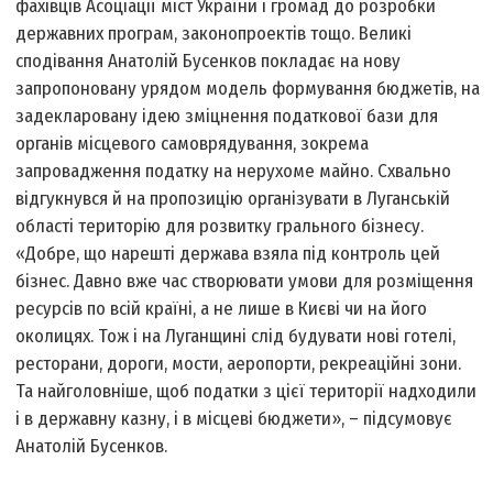
фахівців Асоціації міст України і громад до розробки
державних програм, законопроектів тощо. Великі
сподівання Анатолій Бусенков покладає на нову
запропоновану урядом модель формування бюджетів, на
задекларовану ідею зміцнення податкової бази для
органів місцевого самоврядування, зокрема
запровадження податку на нерухоме майно. Схвально
відгукнувся й на пропозицію організувати в Луганській
області територію для розвитку грального бізнесу.
«Добре, що нарешті держава взяла під контроль цей
бізнес. Давно вже час створювати умови для розміщення
ресурсів по всій країні, а не лише в Києві чи на його
околицях. Тож і на Луганщині слід будувати нові готелі,
ресторани, дороги, мости, аеропорти, рекреаційні зони.
Та найголовніше, щоб податки з цієї території надходили
і в державну казну, і в місцеві бюджети», – підсумовує
Анатолій Бусенков.