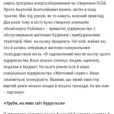
навіть програма енергозбереження чи створення ОСББ.
Проте Анатолій Анатолійович бачить світло в кінці
тунелю. Має під рукою, як то кажуть, власний приклад.
Два роки тому в місті було створено компанію
«КомЕнерго-Рубіжне» – приватне підприємство з
обслуговування житлових будинків і прибудинкових
територій. Нині на ньому працюють 140 осіб, майже всі,
хто й колись опікувався житлово-комунальним
господарством міста. «Я задоволений якістю послуг цього
підприємства. Воно вчасно сплачує людям зарплату,
податки в бюджет. На нього рівняється й наше
комунальне підприємство «Житловий сервіс». Вони
змагаються, конкурують. Вважаю, що такий інвестор
вартий уваги міської влади й міської громади, бо він нам
– партнер».
«Труби, на яких світ будується»