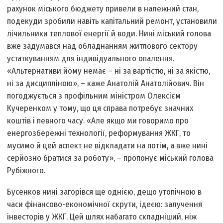
рахунок міського бюджету привели в належний стан,
подекуди зробили навіть капітальний ремонт, установили
лічильники теплової енергії й води. Нині міський голова
вже задумався над обладнанням житлового сектору
устаткуванням для індивідуального опалення.
«Альтернативи йому немає – ні за вартістю, ні за якістю,
ні за дисципліною», – каже Анатолій Анатолійович. Він
погоджується з профільним міністром Олексієм
Кучеренком у тому, що ця справа потребує значних
коштів і певного часу. «Але якщо ми говоримо про
енергозбережні технології, реформування ЖКГ, то
мусимо й цей аспект не відкладати на потім, а вже нині
серйозно братися за роботу», – пропонує міський голова
Рубіжного.
Бусенков нині загорівся ще однією, дещо утопічною в
часи фінансово-економічної скрути, ідеєю: залучення
інвесторів у ЖКГ. Цей шлях набагато складніший, ніж