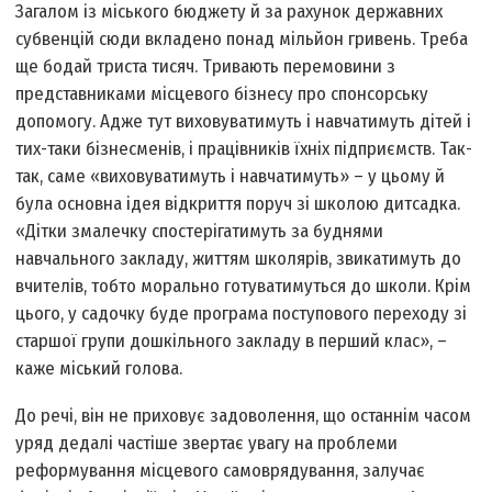
Загалом із міського бюджету й за рахунок державних
субвенцій сюди вкладено понад мільйон гривень. Треба
ще бодай триста тисяч. Тривають перемовини з
представниками місцевого бізнесу про спонсорську
допомогу. Адже тут виховуватимуть і навчатимуть дітей і
тих-таки бізнесменів, і працівників їхніх підприємств. Так-
так, саме «виховуватимуть і навчатимуть» – у цьому й
була основна ідея відкриття поруч зі школою дитсадка.
«Дітки змалечку спостерігатимуть за буднями
навчального закладу, життям школярів, звикатимуть до
вчителів, тобто морально готуватимуться до школи. Крім
цього, у садочку буде програма поступового переходу зі
старшої групи дошкільного закладу в перший клас», –
каже міський голова.
До речі, він не приховує задоволення, що останнім часом
уряд дедалі частіше звертає увагу на проблеми
реформування місцевого самоврядування, залучає