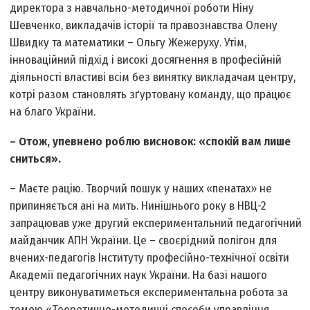
директора з навчально-методичної роботи Ніну
Шевченко, викладачів історії та правознавства Олену
Швидку та математики – Ольгу Жежеруху. Утім,
інноваційний підхід і високі досягнення в професійній
діяльності властиві всім без винятку викладачам центру,
котрі разом становлять зґуртовану команду, що працює
на благо України.
– Отож, упевнено роблю висновок: «спокій вам лише
сниться».
– Маєте рацію. Творчий пошук у наших «пенатах» не
припиняється ані на мить. Нинішнього року в НВЦ-2
запрацював уже другий експериментальний педагогічний
майданчик АПН України. Це – своєрідний полігон для
вчених-педагогів Інституту професійно-технічної освіти
Академії педагогічних наук України. На базі нашого
центру виконуватиметься експериментальна робота за
темою «Теоретично-методичні способи управління