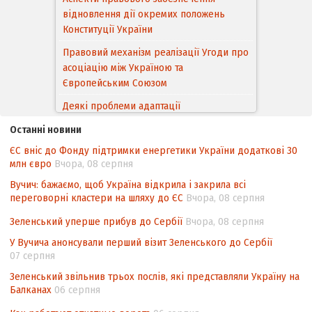
відновлення дії окремих положень
Конституції України
Правовий механізм реалізації Угоди про
асоціацію між Україною та
Європейським Cоюзом
Деякі проблеми адаптації
законодавства України щодо зазначення
Останні новини
походження товарів відповідно до
Угоди про торговельні аспекти прав
ЄС вніс до Фонду підтримки енергетики України додаткові 30
інтелектуальної власності (TRIPS) у
млн євро
Вчора, 08 серпня
контексті євроінтеграції
Вучич: бажаємо, щоб Україна відкрила і закрила всі
переговорні кластери на шляху до ЄС
Вчора, 08 серпня
Аналіз виборчого законодавства щодо
невизначеності механізму повторного
Зеленський уперше прибув до Сербії
Вчора, 08 серпня
підрахунку голосів виборців
У Вучича анонсували перший візит Зеленського до Сербії
Інформаційна безпека суспільства
07 серпня
Зеленський звільнив трьох послів, які представляли Україну на
Балканах
06 серпня