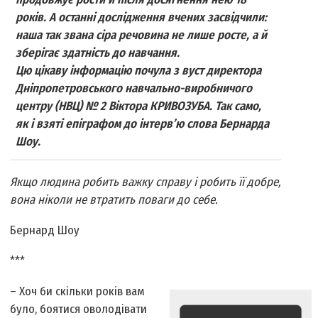
років. А останні дослідження вчених засвідчили:
наша так звана сіра речовина не лише росте, а й
зберігає здатність до навчання.
Цю цікаву інформацію почула з вуст директора
Дніпропетровського навчально-виробничого
центру (НВЦ) № 2 Віктора КРИВОЗУБА. Так само,
як і взяті епіграфом до інтерв’ю слова Бернарда
Шоу.
Якщо людина робить важку справу і робить її добре,
вона ніколи не втратить поваги до себе.
Бернард Шоу
***
– Хоч би скільки років вам
було, боятися оволодівати