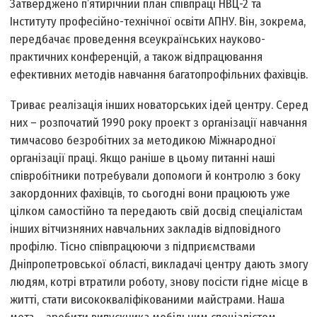
Затверджено п’ятирічний план співпраці НВЦ-2 та
Інституту професійно-технічної освіти АПНУ. Він, зокрема,
передбачає проведення всеукраїнських науково-
практичних конференцій, а також відпрацювання
ефективних методів навчання багатопрофільних фахівців.
Триває реалізація інших новаторських ідей центру. Серед
них – розпочатий 1990 року проект з організації навчання
тимчасово безробітних за методикою Міжнародної
організації праці. Якщо раніше в цьому питанні наші
співробітники потребували допомоги й контролю з боку
закордонних фахівців, то сьогодні вони працюють уже
цілком самостійно та передають свій досвід спеціалістам
інших вітчизняних навчальних закладів відповідного
профілю. Тісно співпрацюючи з підприємствами
Дніпропетровської області, викладачі центру дають змогу
людям, котрі втратили роботу, знову посісти гідне місце в
житті, стати висококваліфікованими майстрами. Наша