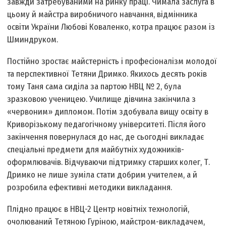
завжди затребуваними на ринку праці. Чимала заслуга в
цьому й майстра виробничого навчання, відмінника
освіти України Любові Коваленко, котра працює разом із
Шминдруком.
Постійно зростає майстерність і професіоналізм молодої
та перспективної Тетяни Дримко. Якихось десять років
тому Таня сама сиділа за партою НВЦ № 2, була
зразковою ученицею. Училище дівчина закінчила з
«червоним» дипломом. Потім здобувала вищу освіту в
Криворізькому педагогічному університеті. Після його
закінчення повернулася до нас, де сьогодні викладає
спеціальні предмети для майбутніх художників-
оформлювачів. Відчуваючи підтримку старших колег, Т.
Дримко не лише зуміла стати добрим учителем, а й
розробила ефективні методики викладання.
Плідно працює в НВЦ-2 Центр новітніх технологій,
очолюваний Тетяною Гуріною, майстром-викладачем,