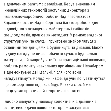
відзначеним багатьма регаліями. Керує вивченням
інноваційних технологій заступник директора з
навчально-виробничої роботи Надія Іволжатова.
Відмінник освіти Надія Сергіївна багато зробила для
відповідного оснащення майстерень і кабінетів
спецпредметів, працює як методист. У рамках згаданої
структури учні та слухачі ґрунтовно знайомляться з
останніми тенденціями в будівництві та дизайні. Мають
чудову нагоду не лише побачити сучасні будівельні
матеріали, а й випробувати їх на практиці: наші вихованці
роблять ремонт у навчальних приміщеннях. Незабаром
відремонтуємо дві їдальні, після чого вони
нагадуватимуть молодіжні кафе, де учні почуватимуться
ще комфортніше під час обіду. У такий спосіб ми
поєднуємо практичні й теоретичні заняття.
Глибоко шанують у нашому колективі й відмінників
освіти, викладачів вищої категорії – заступника