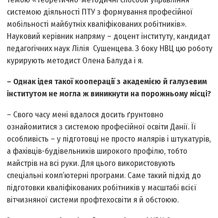
системою діяльності ПТУ з формування професійної
мобільності майбутніх кваліфікованих робітників».
Науковий керівник напряму – доцент інституту, кандидат
педагогічних наук Лілія Сушенцева. З боку НВЦ цю роботу
курирують методист Олена Балуда і я.
– Однак ідея такої кооперації з академією й галузевим
інститутом не могла ж виникнути на порожньому місці?
– Свого часу мені вдалося досить ґрунтовно
ознайомитися з системою професійної освіти Данії. Її
особливість – у підготовці не просто малярів і штукатурів,
а фахівців-будівельників широкого профілю, тобто
майстрів на всі руки. Для цього використовують
спеціальні комп’ютерні програми. Саме такий підхід до
підготовки кваліфікованих робітників у масштабі всієї
вітчизняної системи профтехосвіти я й обстоюю.