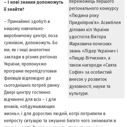
переможець першого
– І нові знання допоможуть
регіонального конкурсу
її знайти?
«Людина року
– Принаймні здобуті в
Придніпров’я». Асамблея
нашому навчально-
ділових кіл України
виробничому центрі, поза
удостоїла Віктора
сумнівом, допоможуть. Бо
Марковича почесних
ми, як і інші аналогічні
звань «Лідер України» і
заклади в різних регіонах
«Лицар Вітчизни», а
України, пропонуємо
також нагороди «Свята
програми перепідготовки
Софія» за особистий
фахівців відповідно до
внесок у розвиток
сьогоднішніх потреб ринку.
духовності, науки та
Двері центру гостинно
культури.
відчинені для всіх – і для
юнаків, «обдумывающих
жизнь», і для дорослих людей, котрі потрапили в
непросту ситуацію та змушені багато чого змінювати в