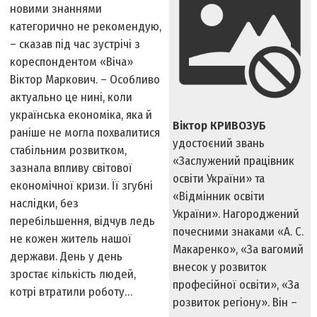
новими знаннями
категорично не рекомендую,
– сказав під час зустрічі з
кореспондентом «Віча»
Віктор Маркович. – Особливо
актуально це нині, коли
українська економіка, яка й
Віктор КРИВОЗУБ
раніше не могла похвалитися
удостоєний звань
стабільним розвитком,
«Заслужений працівник
зазнала впливу світової
освіти України» та
економічної кризи. Її згубні
«Відмінник освіти
наслідки, без
України». Нагороджений
перебільшення, відчув ледь
почесними знаками «А. С.
не кожен житель нашої
Макаренко», «За вагомий
держави. День у день
внесок у розвиток
зростає кількість людей,
професійної освіти», «За
котрі втратили роботу…
розвиток регіону». Він –