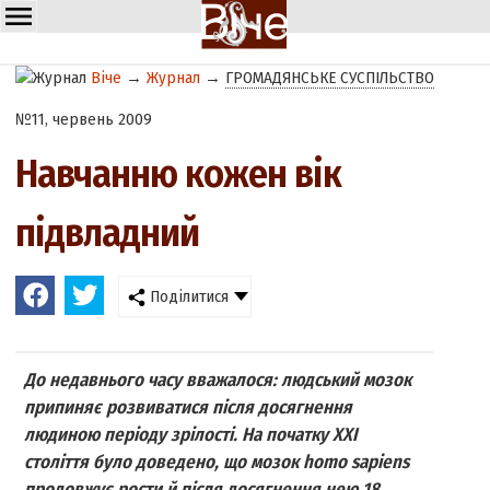
Віче
→
Журнал
→
ГРОМАДЯНСЬКЕ СУСПІЛЬСТВО
№11, червень 2009
Навчанню кожен вік
підвладний
Поділитися
До недавнього часу вважалося: людський мозок
припиняє розвиватися після досягнення
людиною періоду зрілості. На початку ХХІ
століття було доведено, що мозок homo sapiens
продовжує рости й після досягнення нею 18