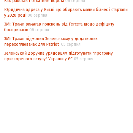
Как работают откатные ворота
06 серпня
Юридична адреса у Києві що обирають малий бізнес і стартапи
у 2026 році
06 серпня
ЗМІ: Трамп вимагав пояснень від Гегсета щодо дефіциту
боєприпасів
06 серпня
ЗМІ: Трамп відмовив Зеленському у додаткових
перехоплювачах для Patriot
05 серпня
Зеленський доручив урядовцям підготувати "програму
прискореного вступу" України у ЄС
05 серпня