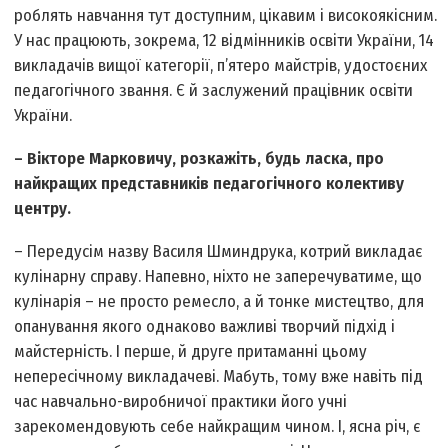
роблять навчання тут доступним, цікавим і високоякісним.
У нас працюють, зокрема, 12 відмінників освіти України, 14
викладачів вищої категорії, п’ятеро майстрів, удостоєних
педагогічного звання. Є й заслужений працівник освіти
України.
– Вікторе Марковичу, розкажіть, будь ласка, про
найкращих представників педагогічного колективу
центру.
– Передусім назву Василя Шминдрука, котрий викладає
кулінарну справу. Напевно, ніхто не заперечуватиме, що
кулінарія – не просто ремесло, а й тонке мистецтво, для
опанування якого однаково важливі творчий підхід і
майстерність. І перше, й друге притаманні цьому
непересічному викладачеві. Мабуть, тому вже навіть під
час навчально-виробничої практики його учні
зарекомендовують себе найкращим чином. І, ясна річ, є