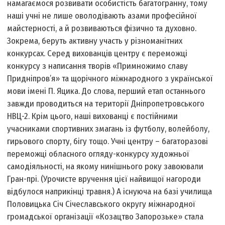
намагаємося розвивати особистість багатогранну, тому
наші учні не лише оволодівають азами професійної
майстерності, а й розвиваються фізично та духовно.
Зокрема, беруть активну участь у різноманітних
конкурсах. Серед вихованців центру є переможці
конкурсу з написання творів «Примножимо славу
Придніпров’я» та щорічного міжнародного з української
мови імені П. Яцика. До слова, перший етап останнього
завжди проводиться на території Дніпропетровського
НВЦ-2. Крім цього, наші вихованці є постійними
учасниками спортивних змагань із футболу, волейболу,
гирьового спорту, бігу тощо. Учні центру – багаторазові
переможці обласного огляду-конкурсу художньої
самодіяльності, на якому нинішнього року завоювали
Гран-прі. (Урочисте вручення цієї найвищої нагороди
відбулося наприкінці травня.) А існуюча на базі училища
Половицька Січ Січеславського округу міжнародної
громадської організації «Козацтво Запорозьке» стала