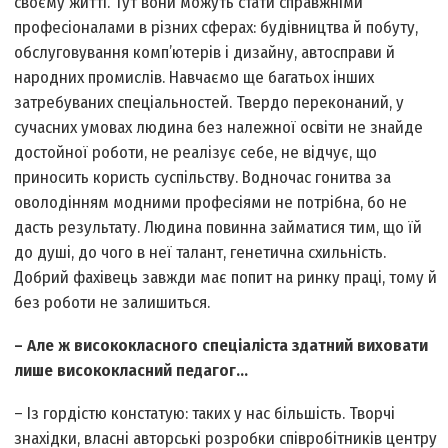
своєму житті. Тут вони можуть стати справжніми
професіоналами в різних сферах: будівництва й побуту,
обслуговування комп’ютерів і дизайну, автосправи й
народних промислів. Навчаємо ще багатьох інших
затребуваних спеціальностей. Твердо переконаний, у
сучасних умовах людина без належної освіти не знайде
достойної роботи, не реалізує себе, не відчує, що
приносить користь суспільству. Водночас гонитва за
оволодінням модними професіями не потрібна, бо не
дасть результату. Людина повинна займатися тим, що їй
до душі, до чого в неї талант, генетична схильність.
Добрий фахівець завжди має попит на ринку праці, тому й
без роботи не залишиться.
– Але ж висококласного спеціаліста здатний виховати
лише висококласний педагог…
– Із гордістю констатую: таких у нас більшість. Творчі
знахідки, власні авторські розробки співробітників центру