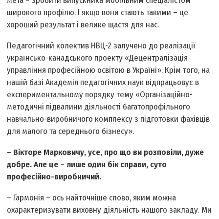
мета – зробити випускника мобільним спеціалістом
широкого профілю. І якщо вони стають такими – це
хороший результат і велике щастя для нас.
Педагогічний колектив НВЦ-2 залучено до реалізації
українсько-канадського проекту «Децентралізація
управління професійною освітою в Україні». Крім того, на
нашій базі Академія педагогічних наук відпрацьовує в
експериментальному порядку тему «Організаційно-
методичні підвалини діяльності багатопрофільного
навчально-виробничого комплексу з підготовки фахівців
для малого та середнього бізнесу».
– Вікторе Марковичу, усе, про що ви розповіли, дуже
добре. Але це – лише один бік справи, суто
професійно-виробничий.
– Гармонія – ось найточніше слово, яким можна
охарактеризувати виховну діяльність нашого закладу. Ми