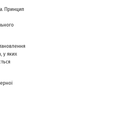
а. Принцип
льного
становлення
, у яких
ється
дерної