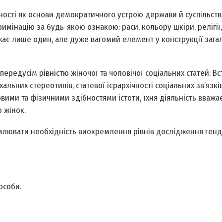
вності як основи демократичного устрою держави й суспільств
имінацію за будь-якою ознакою: раси, кольору шкіри, релігії,
ражає лише один, але дуже вагомий елемент у конструкції зага
ередусім рівністю жіночої та чоловічої соціальних статей. В
альних стереотипів, статевої ієрархічності соціальних зв’язків
вими та фізичними здібностями істоти, їхня діяльність вважа
 жінок.
млювати необхідність виокремлення рівнів дослідження ген
особи.