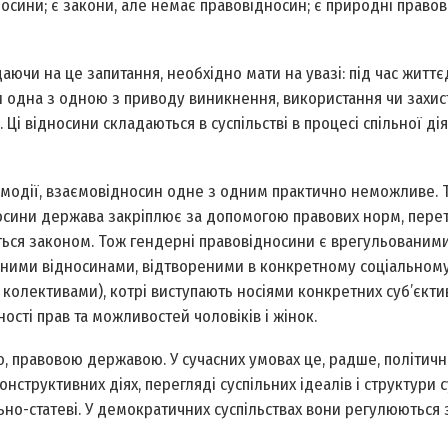
дносини; є закони, але немає правовідносин; є природні право
ючи на це запитання, необхідно мати на увазі: під час життє
ни одна з одною з приводу виникнення, використання чи захис
 Ці відносини складаються в суспільстві в процесі спільної ді
аємодії, взаємовідносин одне з одним практично неможливе. 
дносини держава закріплює за допомогою правових норм, пер
яються законом. Тож гендерні правовідносини є врегульовани
ними відносинами, відтвореними в конкретному соціальному
олективами), котрі виступають носіями конкретних суб’єктив
ності прав та можливостей чоловіків і жінок.
 правовою державою. У сучасних умовах це, радше, політичн
конструктивних діях, перегляді суспільних ідеалів і структури 
льно-статеві. У демократичних суспільствах вони регулюються 