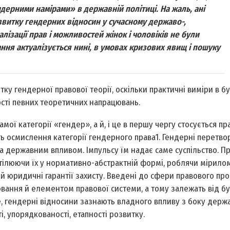
ерними намірами» в державній політиці. На жаль, ані
звитку гендерних відносин у сучасному державо-,
лізації прав і можливостей жінок і чоловіків не були
ння актуалізується нині, в умовах кризових явищ і пошуку
у гендерної правової теорії, оскільки практичні виміри в б
ості певних теоретичних напрацювань.
ї категорії «гендер», а й, і це в першу чергу стосується пра
ь осмислення категорії гендерного права1. Гендерні перетво
за державним впливом. Імпульсу їм надає саме суспільство. П
втілюючи їх у нормативно-абстрактній формі, роблячи мірило
й юридичні гарантії захисту. Введені до сфери правового пр
вання й елементом правової системи, а тому залежать від б
, гендерні відносини зазнають владного впливу з боку держа
і, упорядкованості, етапності розвитку.