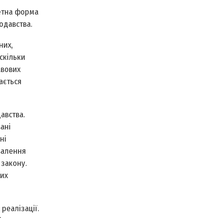
ретна форма
одавства.
них,
скільки
авових
ається
авства.
ані
ні
валення
 закону.
них
реалізації.