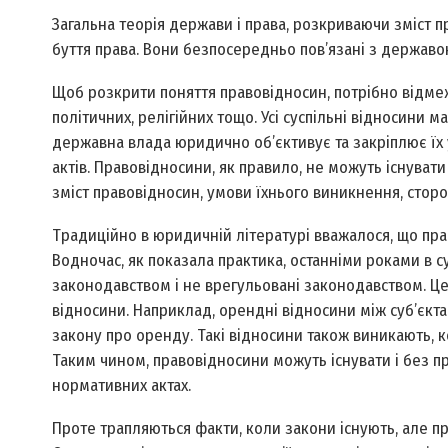
Загальна теорія держави і права, розкриваючи зміст 
буття права. Вони безпосередньо пов’язані з державо
Щоб розкрити поняття правовідносин, потрібно відмеж
політичних, релігійних тощо. Усі суспільні відносини 
державна влада юридично об’єктивує та закріплює їх 
актів. Правовідносини, як правило, не можуть існуват
зміст правовідносин, умови їхнього виникнення, сторон
Традиційно в юридичній літературі вважалося, що пра
Водночас, як показала практика, останніми роками в су
законодавством і не врегульовані законодавством. Це
відносини. Наприклад, орендні відносини між суб’єкт
закону про оренду. Такі відносини також виникають, к
Таким чином, правовідносини можуть існувати і без пр
нормативних актах.
Проте трапляються факти, коли закони існують, але пр