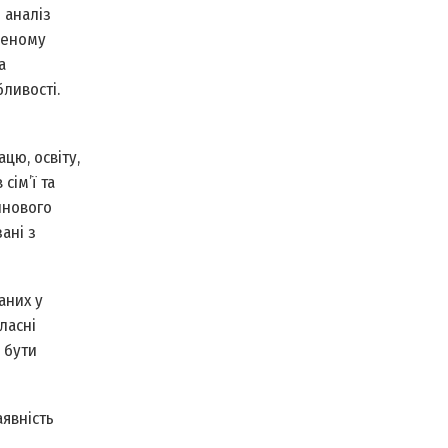
 аналіз
аченому
а
бливості.
цю, освіту,
сім’ї та
йнового
ані з
аних у
ласні
 бути
аявність