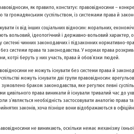
правовідносин, як правило, констатує: правовідносини – конк
ю та громадянським суспільством, із системами права й закон
увати їх від інших соціальних відносин: моральних, економіч
мають вольовий, ідеологічний і державно-вольовий характер, о
у системі чинних законодавчих і підзаконних нормативно-пр
и без системи права та законодавства. У нормах права розкрив
и, котрі беруть у них участь, права й обов’язки людей.
вовідносини не можуть існувати без системи права й законод
спільстві можуть існувати дві групи правовідносин: врегульов
 зумовлено браком законодавства, яке регулює певні суспіль
ами цивільного права виникали й існували тривалий час до ух
оли з’являється необхідність застосовувати аналогію права та
ийнятих законів, хоча пізніше вони відображаються в офіцій
авовідносини не виникають, оскільки немає механізму їхньої 