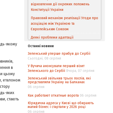
асоціацію між Україною та
Європейським Cоюзом
Деякі проблеми адаптації
законодавства України щодо зазначення
походження товарів відповідно до
Угоди про торговельні аспекти прав
інтелектуальної власності (TRIPS) у
удь-якому
контексті євроінтеграції
Останні новини
Зеленський уперше прибув до Сербії
Аналіз виборчого законодавства щодо
Сьогодні, 08 серпня
невизначеності механізму повторного
вників,
підрахунку голосів виборців
У Вучича анонсували перший візит
рення в
Зеленського до Сербії
Вчора, 07 серпня
Інформаційна безпека суспільства
ри цьому
Зеленський звільнив трьох послів, які
м, еталоном
Контент-аналіз відображення сенсу
представляли Україну на Балканах
остору
національних інтересів у стратегічних
06 серпня
нормативно-правових документах
удь-яких
Как работают откатные ворота
06 серпня
ви, стають
Юридична адреса у Києві що обирають
малий бізнес і стартапи у 2026 році
06 серпня