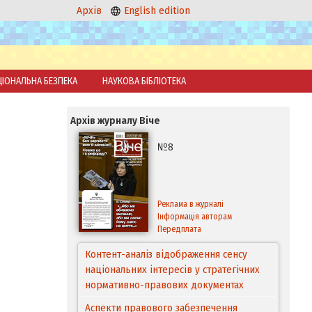
Архів
English edition
ЦІОНАЛЬНА БЕЗПЕКА
НАУКОВА БІБЛІОТЕКА
Архів журналу Віче
№8
Реклама в журналі
Інформація авторам
Передплата
Аспекти правового забезпечення
відновлення дії окремих положень
Конституції України
Правовий механізм реалізації Угоди про