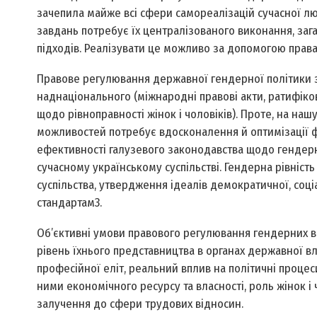
зачепила майже всі сфери самореалізацій сучасної люди
завдань потребує їх централізованого виконання, за
підходів. Реалізувати це можливо за допомогою права,
Правове регулювання державної гендерної політики з
наднаціонального (міжнародні правові акти, ратифіко
щодо рівноправності жінок і чоловіків). Проте, на наш
можливостей потребує вдосконалення й оптимізації ф
ефективності галузевого законодавства щодо гендерн
сучасному українському суспільстві. Гендерна рівніс
суспільства, утвердження ідеалів демократичної, соці
стандартам3.
Об’єктивні умови правового регулювання гендерних в
рівень їхнього представництва в органах державної в
професійної еліт, реальний вплив на політичні процеси
ними економічного ресурсу та власності, роль жінок і 
залучення до сфери трудових відносин.