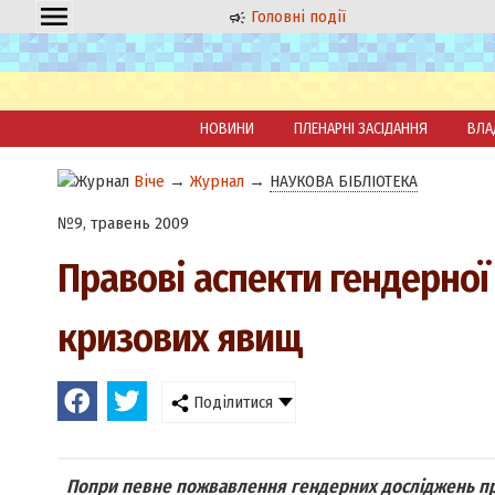
Головні події
НОВИНИ
ПЛЕНАРНІ ЗАСІДАННЯ
ВЛА
Віче
→
Журнал
→
НАУКОВА БІБЛІОТЕКА
№9, травень 2009
Правові аспекти гендерної
кризових явищ
Поділитися
Попри певне пожвавлення гендерних досліджень про