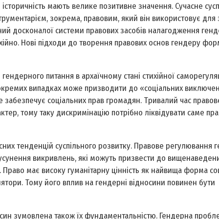
 історичність мають велике позитивне значення. Сучасне сусп
ументарієм, зокрема, правовим, який він використовує для з
лений досконалої системи правових засобів налагодження ген
хійно. Нові підходи до творення правових основ гендеру фор
гендерного питання в архаїчному стані стихійної саморегуляц
 окремих випадках може призводити до «соціальних виключень
е забезпечує соціальних прав громадян. Тривалий час правов
тер, тому таку дискримінацію потрібно ліквідувати саме пр
исних тенденцій суспільного розвитку. Правове регулювання 
, усунення викривлень, які можуть призвести до вищенаведен
й. Право має високу гуманітарну цінність як найвища форма со
лятори. Тому його вплив на гендерні відносини повинен бути
осин зумовлена також їх фундаментальністю. Гендерна пробл