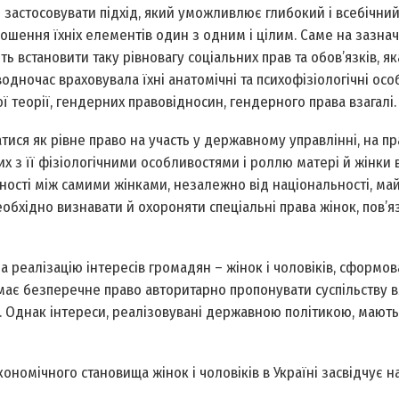
д застосовувати підхід, який уможливлює глибокий і всебічний
дношення їхніх елементів один з одним і цілим. Саме на зазн
ь встановити таку рівновагу соціальних прав та обов’язків, як
одночас враховувала їхні анатомічні та психофізіологічні осо
ї теорії, гендерних правовідносин, гендерного права взагалі.
тися як рівне право на участь у державному управлінні, на пра
 з її фізіологічними особливостями і роллю матері й жінки в 
вності між самими жінками, незалежно від національності, ма
еобхідно визнавати й охороняти спеціальні права жінок, пов’яз
а реалізацію інтересів громадян – жінок і чоловіків, сформов
 має безперечне право авторитарно пропонувати суспільству в
и. Однак інтереси, реалізовувані державною політикою, мають
ономічного становища жінок і чоловіків в Україні засвідчує н