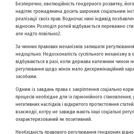
Безперечно, еволюційність гендерного розвитку, його
наділяє громадянина досить широким соціальним інстр
реалізації своїх прав. Водночас нині індивід позбав
відносин. Розподіл ролей відбувається переважно сти
але надто повільно2.
За чинних правових механізмів залишати регулювання 
недоцільно. Недосконалість суспільного механізму в
відбуваються в разі, коли держава належним чином н
регулювання щодо жінок мало дискримінаційний харак
засобами.
Одним із завдань права є закріплення соціально кор
процесів необхідне для їх гармонійного становлення
негативних наслідків і відкритого протистояння стате
взаємодії, котру не завжди мають інші соціальні регу
охарактеризований як позитивний.
Необхідність правового регулювання гендерних відн