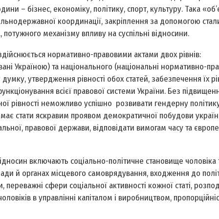
ни – бізнес, економіку, політику, спорт, культуру. Така «об’
гальнодержавної координації, закріплення за допомогою стал
 потужного механізму впливу на суспільні відносини.
дійснюється нормативно-правовими актами двох рівнів:
вані Україною) та національного (національні нормативно-пра
у думку, утвердження рівності обох статей, забезпечення їх рі
ункціонування всієї правової системи України. Без підвищен
ої рівності неможливо успішно розвивати гендерну політику
ть має стати яскравим проявом демократичної побудови україн
альної, правової держави, відповідати вимогам часу та європ
ідносин включають соціально-політичне становище чоловіка т
лади й органах місцевого самоврядування, входження до політ
, переважні сфери соціальної активності кожної статі, розпод
чоловіків в управлінні капіталом і виробництвом, пропорційні