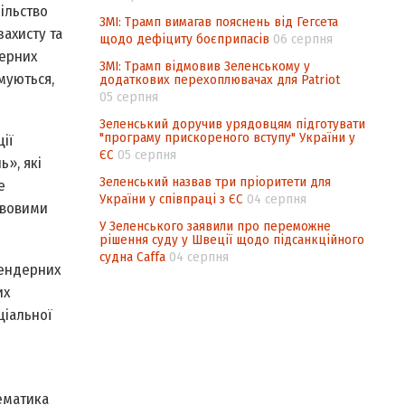
ільство
ЗМІ: Трамп вимагав пояснень від Гегсета
ахисту та
щодо дефіциту боєприпасів
06 серпня
дерних
ЗМІ: Трамп відмовив Зеленському у
муються,
додаткових перехоплювачах для Patriot
05 серпня
Зеленський доручив урядовцям підготувати
"програму прискореного вступу" України у
ії
ЄС
05 серпня
», які
Зеленський назвав три пріоритети для
е
України у співпраці з ЄС
04 серпня
авовими
У Зеленського заявили про переможне
рішення суду у Швеції щодо підсанкційного
судна Caffa
04 серпня
гендерних
их
ціальної
ематика