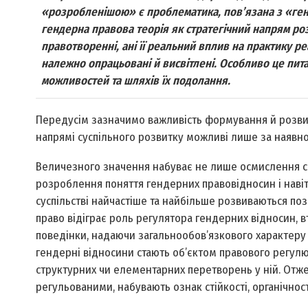
«розробленішою» є проблематика, пов’язана з «генд
гендерна правова теорія як стратегічний напрям ро
правотворенні, ані її реальний вплив на практику реа
належно опрацьовані й висвітлені. Особливо це пита
можливостей та шляхів їх подолання.
Передусім зазначимо важливість формування й розвитк
напрямі суспільного розвитку можливі лише за наявн
Величезного значення набуває не лише осмислення само
розроблення поняття гендерних правовідносин і навіт
суспільстві найчастіше та найбільше розвиваються по
право відіграє роль регулятора гендерних відносин, 
поведінки, надаючи загальнообов’язкового характеру 
гендерні відносини стають об’єктом правового регулю
структурних чи елементарних перетворень у ній. Отже
регульованими, набувають ознак стійкості, органічност