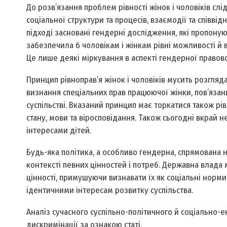
До розв’язання проблем рівності жінок і чоловіків слі
соціальної структури та процесів, взаємодії та співві
підході засновані гендерні дослідження, які пропонуют
забезпечила б чоловікам і жінкам рівні можливості й в
Це лише деякі міркування в аспекті гендерної правово
Принцип рівноправ’я жінок і чоловіків мусить розгляда
визнання спеціальних прав працюючої жінки, пов’язаних
суспільстві. Вказаний принцип має торкатися також рі
стану, мови та віросповідання. Також сьогодні вкрай н
інтересами дітей.
Будь-яка політика, а особливо гендерна, спрямована н
контексті певних цінностей і потреб. Державна влада
цінності, примушуючи визнавати їх як соціальні норм
ідентичними інтересам розвитку суспільства.
Аналіз сучасного суспільно-політичного й соціально-ек
дискримінації за ознакою статі.