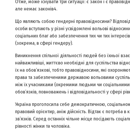
Отже, може існувати три ситуації: є закон і є правові
але немає законів4.
Що являють собою гендерні правовідносини? Відповіда
особи вступають у різні усвідомлені вольові відноси
соціальних благ або забезпечення тих чи тих інтересів.
(зокрема, в сфері гендеру).
Виникнення спільної діяльності людей без їхньої вз
найважливіші, життєво необхідні для суспільства ві
їх на обов’язкові, тобто правовідносини, які охорон
права та забезпеченими державою вольовими суспіль
між їх учасниками (окремими людьми чи соціальними к
обов’язків, повноважень і відповідальності у сфері рів
Україна проголосила себе демократичною, соціальною,
правовий орієнтир, аніж дійсність. Відтак є потреба в 
зв’язків. Серед останніх чільне місце посідають соціа
рівності жінки та чоловіка.