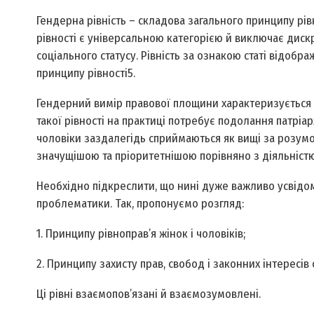
Гендерна рівність – складова загального принципу рі
рівності є універсальною категорією й виключає дискр
соціального статусу. Рівність за ознакою статі відоб
принципу рівності5.
Гендерний вимір правової площини характеризується п
такої рівності на практиці потребує подолання патріарх
чоловіки заздалегідь сприймаються як вищі за розумо
значущішою та пріоритетнішою порівняно з діяльністю
Необхідно підкреслити, що нині дуже важливо усвідо
проблематики. Так, пропонуємо розгляд:
1. Принципу рівноправ’я жінок і чоловіків;
2. Принципу захисту прав, свобод і законних інтересів 
Ці рівні взаємопов’язані й взаємозумовлені.