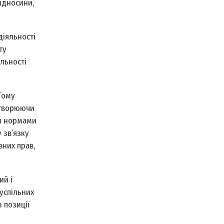
відносини,
діяльності
ту
яльності
Тому
етворюючи
ми нормами
 зв’язку
них прав,
ий і
суспільних
з позиції