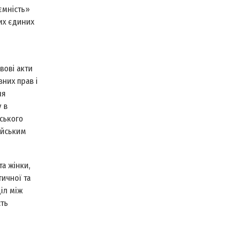
ємність»
их єдиних
вові акти
вних прав і
ня
 в
ського
ейським
а жінки,
ичної та
іл між
сть