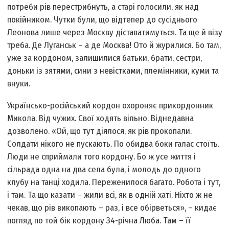
потреби рiв перестрибнуть, а старi голосили, як над
покiйником. Чутки були, що вiдтепер до сусiднього
Леонова лише через Москву дiставатимуться. Та ще й вiзу
треба. Де Луганськ – а де Москва! Ото й журилися. Бо там,
уже за кордоном, залишилися батьки, брати, сестри,
доньки із зятями, сини з невiстками, племiнники, куми та
внуки.
Українсько-росiйський кордон охороняє прикордонник
Микола. Вiд чужих. Свої ходять вiльно. Вiднедавна
дозволено. «Ой, що тут дiялося, як рiв прокопали.
Солдати нiкого не пускають. По обидва боки галас стоїть.
Люди не сприймали того кордону. Бо ж усе життя i
сiльрада одна на два села була, і молодь до одного
клубу на танцi ходила. Переженилося багато. Робота i тут,
і там. Та що казати – жили всi, як в однiй хатi. Нiхто ж не
чекав, що рiв викопають – раз, i все обiрветься», – кидає
погляд по той бiк кордону З4-рiчна Люба. Там – її