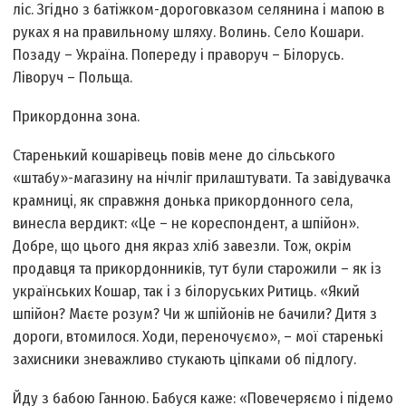
лiс. Згiдно з батiжком-дороговказом селянина i мапою в
руках я на правильному шляху. Волинь. Село Кошари.
Позаду – Україна. Попереду i праворуч – Бiлорусь.
Лiворуч – Польща.
Прикордонна зона.
Старенький кошарiвець повiв мене до сiльського
«штабу»-магазину на нiчлiг прилаштувати. Та завiдувачка
крамницi, як справжня донька прикордонного села,
винесла вердикт: «Це – не кореспондент, а шпiйон».
Добре, що цього дня якраз хлiб завезли. Тож, окрiм
продавця та прикордонникiв, тут були старожили – як із
українських Кошар, так i з бiлоруських Ритиць. «Який
шпiйон? Маєте розум? Чи ж шпiйонiв не бачили? Дитя з
дороги, втомилося. Ходи, переночуємо», – мої старенькi
захисники зневажливо стукають цiпками об пiдлогу.
Йду з бабою Ганною. Бабуся каже: «Повечеряємо i пiдемо