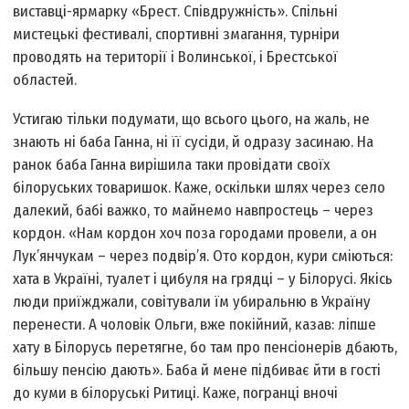
виставцi-ярмарку «Брест. Спiвдружнiсть». Спiльнi
мистецькi фестивалi, спортивнi змагання, турнiри
проводять на територiї і Волинської, i Брестської
областей.
Устигаю тільки подумати, що всього цього, на жаль, не
знають ні баба Ганна, ні її сусіди, й одразу засинаю. На
ранок баба Ганна вирiшила таки провiдати своїх
білоруських товаришок. Каже, оскільки шлях через село
далекий, бабi важко, то майнемо навпростець – через
кордон. «Нам кордон хоч поза городами провели, а он
Лук’янчукам – через подвiр’я. Ото кордон, кури смiються:
хата в Українi, туалет i цибуля на грядцi – у Бiлорусi. Якiсь
люди приїжджали, совiтували їм убиральню в Україну
перенести. А чоловiк Ольги, вже покiйний, казав: лiпше
хату в Бiлорусь перетягне, бо там про пенсiонерiв дбають,
більшу пенсію дають». Баба й мене пiдбиває йти в гості
до куми в білоруські Ритицi. Каже, погранцi вночi