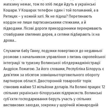
магазину немає, тож по хлiб люди йдуть в українськi
Кошари. У Кошарах телефон один i той поламаний, а в
Ритицях – у кожнiй хатi. Як не пiдеш? Перетинають
кордон не лише партизанськими стежками, а й
пiдводами. Лiсовi дороги прикордонники перекривають
стовбурами спиляних дерев, а селяни пiдбирають їх на
дрова...
Слухаючи бабу Ганну, подумки повертаюся до недавньої
розмови з начальником управління з питань європейської
інтеграції та туризму Волинської облдержадміністрації
Андрієм Ломагою. За його словами, Республіка Білорусь є
дев’ятим за обсягом зовнішньоторговельного обороту
партнером області. Двосторонній товарообіг торік
становив майже 53 мільйони доларів. На Волинi працює 12
спiльних українсько-бiлоруських пiдприємств. Волинськi
суб’єкти господарювання беруть участь у спiльних
виставкових заходах, зокрема у щорiчнiй мiжнароднiй