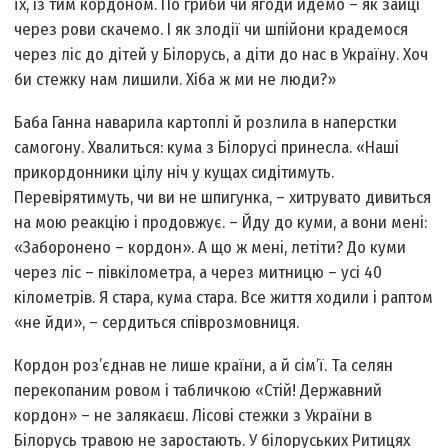
їх, із тим кордоном. По гриби чи ягоди йдемо – як зайцi
через рови скачемо. I як злодiї чи шпiйони крадемося
через лiс до дiтей у Бiлорусь, а дiти до нас в Україну. Хоч
би стежку нам лишили. Хіба ж ми не люди?»
Баба Ганна наварила картоплi й розлила в наперстки
самогону. Хвалиться: кума з Бiлорусi принесла. «Нашi
прикордонники цiлу нiч у кущах сидiтимуть.
Перевiрятимуть, чи ви не шпигунка, – хитрувато дивиться
на мою реакцію і продовжує. – Йду до куми, а вони менi:
«Заборонено – кордон». А що ж менi, летiти? До куми
через лiс – пiвкiлометра, а через митницю – усі 40
кілометрів. Я стара, кума стара. Все життя ходили і раптом
«не йди», – сердиться співрозмовниця.
Кордон роз’єднав не лише країни, а й сiм’ї. Та селян
перекопаним ровом i табличкою «Стiй! Державний
кордон» – не залякаєш. Лiсовi стежки з України в
Бiлорусь травою не заростають. У бiлоруських Ритицях