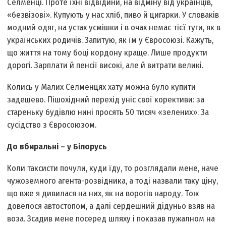
Селменцi. Проте їхнi відвідини, на відміну від українців,
«безвiзовi». Купують у нас хлiб, пиво й цигарки. У словакiв
модний одяг, на устах усмiшки i в очах немає тієї туги, як в
українських родичів. Запитую, як їм у Євросоюзi. Кажуть,
що життя на тому боцi кордону краще. Лише продукти
дорогi. Зарплати й пенсiї високi, але й витрати великi.
Колись у Малих Селменцях хату можна було купити
задешево. Пiшохiдний перехiд унiс свої корективи: за
стареньку будівлю нинi просять 50 тисяч «зелених». За
сусідство з Євросоюзом.
До вбиральнi – у Бiлорусь
Коли таксисти почули, куди їду, то розглядали мене, наче
чужоземного агента-розвідника, а тодi назвали таку цiну,
що вже я дивилася на них, як на ворогiв народу. Тож
довелося автостопом, а далi сердешний дiдуньо взяв на
воза. Зсадив мене посеред шляху i показав пужалном на