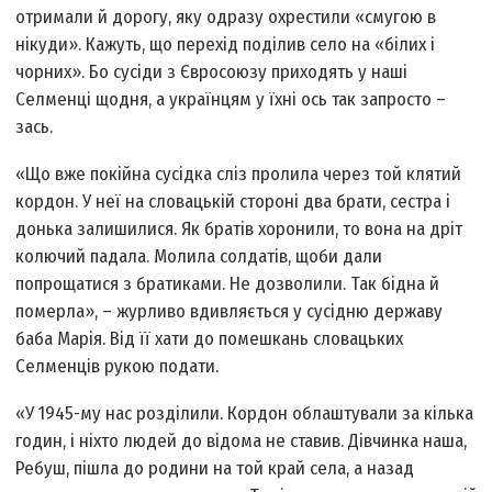
отримали й дорогу, яку одразу охрестили «смугою в
нiкуди». Кажуть, що перехiд подiлив село на «бiлих i
чорних». Бо сусiди з Євросоюзу приходять у нашi
Селменцi щодня, а українцям у їхнi ось так запросто –
зась.
«Що вже покiйна сусiдка слiз пролила через той клятий
кордон. У неї на словацькiй сторонi два брати, сестра i
донька залишилися. Як братiв хоронили, то вона на дрiт
колючий падала. Молила солдатiв, щоби дали
попрощатися з братиками. Не дозволили. Так бiдна й
померла», – журливо вдивляється у сусiдню державу
баба Марiя. Вiд її хати до помешкань словацьких
Селменцiв рукою подати.
«У 1945-му нас роздiлили. Кордон облаштували за кiлька
годин, i нiхто людей до відома не ставив. Дiвчинка наша,
Ребуш, пiшла до родини на той край села, а назад