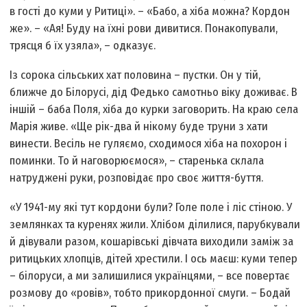
в гостi до куми у Ритицi». – «Бабо, а хiба можна? Кордон
же». – «Ая! Буду на їхнi рови дивитися. Понакопували,
трясця б їх узяла», – одказує.
Із сорока сільських хат половина – пустки. Он у тiй,
ближче до Бiлорусi, дiд Федько самотньо вiку доживає. В
iншiй – баба Поля, хiба до курки заговорить. На краю села
Марiя живе. «Ще рiк-два й нiкому буде труни з хати
винести. Весiль не гуляємо, сходимося хiба на похорон i
поминки. То й наговорюємося», – старенька склала
натрудженi руки, розповiдає про своє життя-буття.
«У 1941-му які тут кордони були? Голе поле i лiс стiною. У
землянках та куренях жили. Хлiбом дiлилися, парубкували
й дiвували разом, кошарiвськi дiвчата виходили замiж за
ритицьких хлопцiв, дiтей хрестили. I ось маєш: куми тепер
– бiлоруси, а ми залишилися українцями, – все повертає
розмову до «ровiв», тобто прикордонної смуги. – Бодай