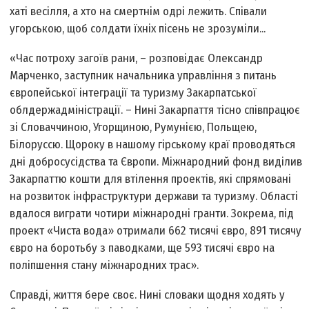
хатi весiлля, а хто на смертнiм одрi лежить. Спiвали
угорською, щоб солдати їхнiх пiсень не зрозумiли...
«Час потроху загоїв рани, – розповідає Олександр
Марченко, заступник начальника управлiння з питань
європейської iнтеграцiї та туризму Закарпатської
облдержадміністрації. – Нині Закарпаття тiсно спiвпрацює
зi Словаччиною, Угорщиною, Румунiєю, Польщею,
Бiлоруссю. Щороку в нашому гірському краї проводяться
днi добросусiдства та Європи. Мiжнародний фонд видiлив
Закарпаттю кошти для втiлення проектiв, якi спрямованi
на розвиток інфраструктури держави та туризму. Областi
вдалося виграти чотири мiжнароднi гранти. Зокрема, під
проект «Чиста вода» отримали 662 тисячi євро, 891 тисячу
євро на боротьбу з паводками, ще 593 тисячi євро на
полiпшення стану мiжнародних трас».
Справді, життя бере своє. Нині словаки щодня ходять у