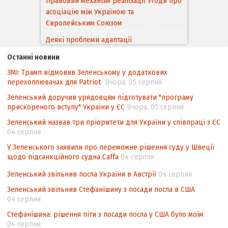
асоціацію між Україною та
Європейським Cоюзом
Деякі проблеми адаптації
законодавства України щодо зазначення
походження товарів відповідно до
Останні новини
Угоди про торговельні аспекти прав
ЗМІ: Трамп відмовив Зеленському у додаткових
інтелектуальної власності (TRIPS) у
перехоплювачах для Patriot
Вчора, 05 серпня
контексті євроінтеграції
Зеленський доручив урядовцям підготувати "програму
Аналіз виборчого законодавства щодо
прискореного вступу" України у ЄС
Вчора, 05 серпня
невизначеності механізму повторного
Зеленський назвав три пріоритети для України у співпраці з ЄС
підрахунку голосів виборців
04 серпня
Інформаційна безпека суспільства
У Зеленського заявили про переможне рішення суду у Швеції
щодо підсанкційного судна Caffa
04 серпня
Зеленський звільнив посла України в Австрії
04 серпня
Зеленський звільнив Стефанішину з посади посла в США
04 серпня
Стефанішина: рішення піти з посади посла у США було моїм
04 серпня