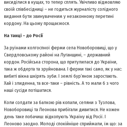
висидiлися в кущах, то тепер сплять. Увічливо відмовляю
своїй співбесідниці – не годиться журналісту солідного
видання бути звинуваченим у незаконному перетині
кордону. На цьому прощаємося.
На танцi – до Росiї
За руїнами колгоспної ферми села Новоборовиці, що у
Свердловському районі на Луганщинi, – державний
кордон. Росiйська сторона, що притулилася до України,
така ж обдерта та зруйнована. I ферми такi само, як у нас:
вибитi вiкна шкірять зуби. I землi бур’яном заростають.
Хай i злиденна, та все-таки – рiвнiсть. А то мали б з чого
нашi сусiди потiшатися.
Коли солдати за балкою рiв копали, селяни з Тузлова,
Новоборовицi та Леонова прибiгали дивитися. Не кожен
день таке побачиш: вiдкопують Україну вiд Росiї. I
Леоново заодно. Молодi спокiйнiше сприймали, їм що: за