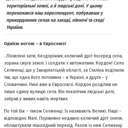
територiальнi землi, а й людськi долi. У цьому
переконався наш кореспондент, побувавши у
прикордонних селах на заходi, пiвночi та сходi
України.
Однiєю ногою – в Євросоюз!
...Похиленi хати, бездорiжжя, колючий дрiт посеред села,
зорана смуга землi. I солдати з автоматами. Кордон! Село
Селменцi, що у Закарпатськiй областi, за Сталiна подiлили
так, що одна його половина – в Українi, а друга – у
Словаччинi. Нинi вже в Євросоюзi. Кордон роздiлив не
лише єдину вулицю села. Вiн покалiчив людськi долi,
забрав у живих навiть мертвих.
По той бiк – також Селменцi. Їх називають Великi. Нашi –
вiдповiдно Малi. Порівняно недавно колючий дрiт зняли,
облаштували пiшохiдний перехiд. Разом із ним Селменцi