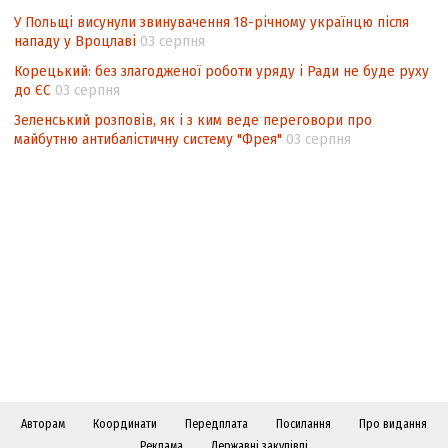
У Польщі висунули звинувачення 18-річному українцю після
нападу у Вроцлаві
03 серпня
Корецький: без злагодженої роботи уряду і Ради не буде руху
до ЄС
03 серпня
Зеленський розповів, як і з ким веде переговори про
майбутню антибалістичну систему "Фрея"
03 серпня
Авторам
Координати
Передплата
Посилання
Про видання
Реклама
Державні закупівлі