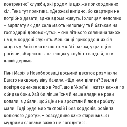
контрактної служби, якi родом із цих же прикордонних
сiл. Така тут практика. «Державi вигiдно, бо квартири не
потрiбно давати, адже вдома живуть. I хлопцям непогано
– зарплату як для села мають непогану та й батькам на
господарцi допоможуть», – син лiтнього селянина також
на цiм кордонi служить. Мешканці прикордонних сiл
ходять у Росiю «за паспортом». Усi разом, українцi й
росiяни, збираються на танцях у клубі то в однiй, то в
iншій державі.
Панi Марiя з Новоборовицi восьмий десяток розмiняла.
Багато на своєму вiку бачила. «Що нам дiлити? Земля й
повiтря однакове: що в Росiї, що в Українi. I життя важке по
обидва боки. Хай би ліпше їхня й наша влади не рови
копали, а дбали, щоб цiни не зростали й люди роботу
мали. Тодi буде мир та спокiй i без кордонiв, ровiв та
колючого дроту», – розсудливо каже старенька. З її
мудрими словами важко не погодитися.