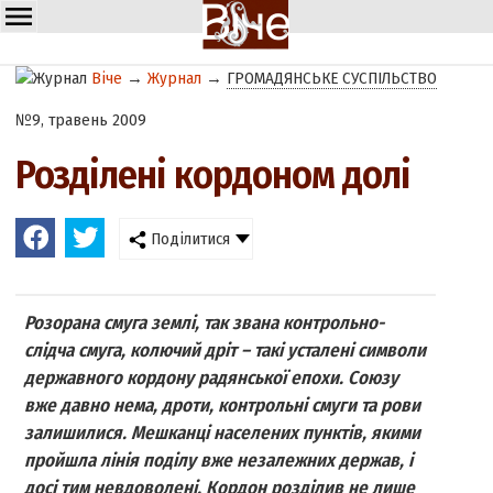
Віче
→
Журнал
→
ГРОМАДЯНСЬКЕ СУСПІЛЬСТВО
№9, травень 2009
Роздiленi кордоном долі
Поділитися
Розорана смуга землi, так звана контрольно-
слідча смуга, колючий дрiт – такі усталені символи
державного кордону радянської епохи. Союзу
вже давно нема, дроти, контрольні смуги та рови
залишилися. Мешканці населених пунктів, якими
пройшла лiнiя подiлу вже незалежних держав, і
досi тим невдоволенi. Кордон роздiлив не лише