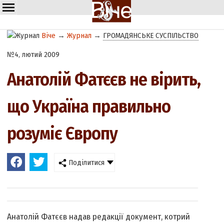
Віче
→
Журнал
→
ГРОМАДЯНСЬКЕ СУСПІЛЬСТВО
№4, лютий 2009
Анатолій Фатєєв не вірить,
що Україна правильно
розуміє Європу
Поділитися
Анатолій Фатєєв надав редакції документ, котрий