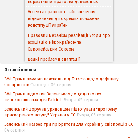
нормативно-правових документах
Аспекти правового забезпечення
відновлення дії окремих положень
Конституції України
Правовий механізм реалізації Угоди про
асоціацію між Україною та
Європейським Cоюзом
Деякі проблеми адаптації
законодавства України щодо зазначення
Останні новини
походження товарів відповідно до
ЗМІ: Трамп вимагав пояснень від Гегсета щодо дефіциту
Угоди про торговельні аспекти прав
боєприпасів
Сьогодні, 06 серпня
інтелектуальної власності (TRIPS) у
контексті євроінтеграції
ЗМІ: Трамп відмовив Зеленському у додаткових
перехоплювачах для Patriot
Вчора, 05 серпня
Аналіз виборчого законодавства щодо
Зеленський доручив урядовцям підготувати "програму
невизначеності механізму повторного
прискореного вступу" України у ЄС
Вчора, 05 серпня
підрахунку голосів виборців
Зеленський назвав три пріоритети для України у співпраці з ЄС
Інформаційна безпека суспільства
04 серпня