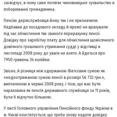
засвідчує, в чому саме полягає чиновницьке зухвальство в
поборюванні громадянина.
Пенсію держслужбовця йому так і не призначили.
Надбавки до посадового окладу й премії не врахували
під час обчислення так званого перерахунку пенсії.
Довідку про заробітну плату для обчислення щомісячного
довічного грошового утримання судді у відставці в
листопаді 2008 року до уваги не взято. А йдеться про
7950 гривень 34 копійки.
Звісно, й різниця між одержаною Фатєєвим сумою як
«недоотриманою сумою пенсії в розмірі 56 732 грн.»,
виплаченою в червні 2008 року, і тією, що має бути
нарахована як пенсія державного службовця за 11 років,
була б відчутно більшою.
У листі Головного управління Пенсійного фонду України в
м. Києві констатується, що треба знову надати довідку