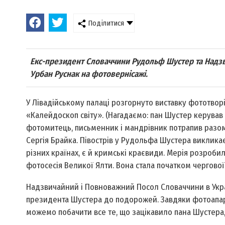
Поділитися
Екс-президент Словаччини Рудольф Шустер та Надзв
Урбан Руснак на фотовернісажі.
У Лівадійському палаці розгорнуто виставку фототв
«Калейдоскоп світу». (Нагадаємо: пан Шустер керував 
фотомитець, письменник і мандрівник потрапив разом
Сергія Брайка. Півострів у Рудольфа Шустера виклика
різних країнах, є й кримські краєвиди. Мерія розроби
фотосесія Великої Ялти. Вона стала початком чергово
Надзвичайний і Повноважний Посол Словаччини в Укра
президента Шустера до подорожей. Завдяки фотоапара
можемо побачити все те, що зацікавило пана Шустера, 