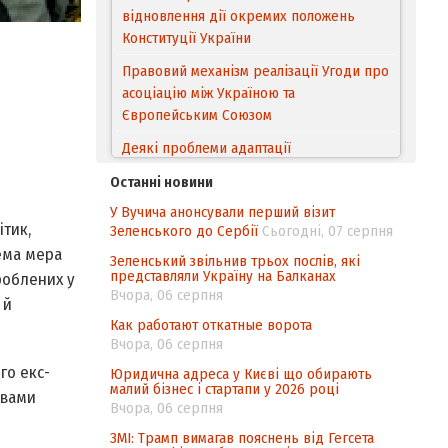
відновлення дії окремих положень
Конституції України
Правовий механізм реалізації Угоди про
асоціацію між Україною та
Європейським Cоюзом
Деякі проблеми адаптації
законодавства України щодо зазначення
Останні новини
походження товарів відповідно до
У Вучича анонсували перший візит
Угоди про торговельні аспекти прав
ітик,
Зеленського до Сербії
Сьогодні, 07 серпня
інтелектуальної власності (TRIPS) у
ема мера
контексті євроінтеграції
Зеленський звільнив трьох послів, які
представляли Україну на Балканах
роблених у
Аналіз виборчого законодавства щодо
Вчора, 06 серпня
 й
невизначеності механізму повторного
Как работают откатные ворота
підрахунку голосів виборців
Вчора, 06 серпня
Інформаційна безпека суспільства
го екс-
Юридична адреса у Києві що обирають
малий бізнес і стартапи у 2026 році
 вами
Вчора, 06 серпня
ЗМІ: Трамп вимагав пояснень від Гегсета