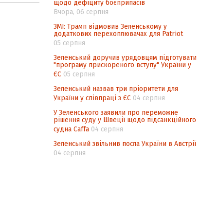
щодо дефіциту боєприпасів
Вчора, 06 серпня
ЗМІ: Трамп відмовив Зеленському у
додаткових перехоплювачах для Patriot
05 серпня
Зеленський доручив урядовцям підготувати
"програму прискореного вступу" України у
ЄС
05 серпня
Зеленський назвав три пріоритети для
України у співпраці з ЄС
04 серпня
У Зеленського заявили про переможне
рішення суду у Швеції щодо підсанкційного
судна Caffa
04 серпня
Зеленський звільнив посла України в Австрії
04 серпня