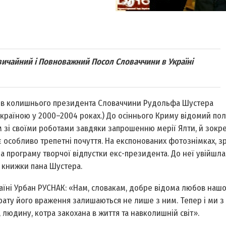
ичайний і Повноважний Посол Словаччини в Україні
орів колишнього президента Словаччини Рудольфа Шустера
країною у 2000–2004 роках.) До осіннього Криму відомий пол
 зі своїми роботами завдяки запрошенню мерії Ялти, й зокр
є особливо трепетні почуття. На експонованих фотознімках, з
ла програму творчої відпустки екс-президента. До неї увійшла
ї книжки пана Шустера.
їні Урбан РУСНАК: «Нам, словакам, добре відома любов нашо
ту його враження залишаються не лише з ним. Тепер і ми з
людину, котра закохана в життя та навколишній світ».