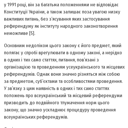
у 1991 році, він за багатьма положеннями не відповідає
Конституції України, а також залишає поза увагою низку
важливих питань, без з’ясування яких застосування
референдуму як інституту народного законотворення
неможливе [5].
Основним недоліком цього закону є його предмет, який
полягає у спробі врегулювати в одному законі, а нерідко
в одних і тих само статтях, питання, пов’язані з
організацією та проведенням усеукраїнського та місцевих
референдумів. Однак вони значно різняться між собою
за предметом, суб’єктами та особливостями проведення.
У зв’язку з цим наявність в одних і тих само статтях
положень про всеукраїнський та місцевий референдуми
призводить до подвійного тлумачення норм цього
закону, що значно ускладнює процедуру проведення
всеукраїнських референдумів.