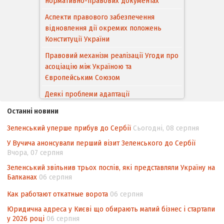
Конституції України
Правовий механізм реалізації Угоди про
асоціацію між Україною та
Європейським Cоюзом
Деякі проблеми адаптації
законодавства України щодо зазначення
походження товарів відповідно до
Угоди про торговельні аспекти прав
інтелектуальної власності (TRIPS) у
контексті євроінтеграції
Останні новини
Аналіз виборчого законодавства щодо
Зеленський уперше прибув до Сербії
Сьогодні, 08 серпня
невизначеності механізму повторного
У Вучича анонсували перший візит Зеленського до Сербії
підрахунку голосів виборців
Вчора, 07 серпня
Інформаційна безпека суспільства
Зеленський звільнив трьох послів, які представляли Україну на
Балканах
06 серпня
Контент-аналіз відображення сенсу
національних інтересів у стратегічних
Как работают откатные ворота
06 серпня
нормативно-правових документах
Юридична адреса у Києві що обирають малий бізнес і стартапи
у 2026 році
06 серпня