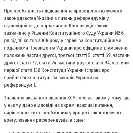
Про необхідність ініціювання та приведення існуючого
законодавства України з питань референдумів у
відповідність до норм чинної Конституції також
зазначено у Рішенні Конституційного Суду України № 6-
рп від 16 квітня 2008 року у справі за конституційними
поданнями Президента України про офіційне тлумачення
положень частин другої, третьої статті 5, статті 69, частини
другої статті 72, статті 74, частини другої статті 94, частини
першої статті 156 Конституції України (справа про
прийняття Конституції та законів України на
референдумі).
Значення вказаного рішення КСУ полягає також у тому, що
у ньому дано відповіді на окремі важливі питання,
вирішення яких є необхідним у процесі законодавчого
врегулювання референдумів, а саме:
— визначено предмет законодавчого референдуму: