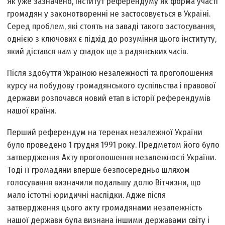
Як уже зазначено, інститут референдуму як форма участі
громадян у законотворенні не застосовується в Україні.
Серед проблем, які стоять на заваді такого застосування,
однією з ключових є підхід до розуміння цього інституту,
який дістався нам у спадок ще з радянських часів.
Після здобуття Україною незалежності та проголошення
курсу на побудову громадянського суспільства і правової
держави розпочався новий етап в історії референдумів
нашої країни.
Перший референдум на теренах незалежної України
було проведено 1 грудня 1991 року. Предметом його було
затвердження Акту проголошення незалежності України.
Тоді її громадяни вперше безпосередньо шляхом
голосування визначили подальшу долю Вітчизни, що
мало істотні юридичні наслідки. Адже після
затвердження цього акту громадянами незалежність
нашої держави була визнана іншими державами світу і