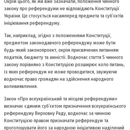
Окрім цього, як ми вже зазначали, положення чинного
закону про референдуми не відповідають Конституції
України. Це стосується насамперед предмета та суб’єктів
ініціювання референдуму.
Так, наприклад, згідно з положеннями Конституції,
предметом законодавчого референдуму може бути
будь-який законопроект, окрім присвячених питанням
податків, бюджету та амністії. Водночас стаття 5 чинного
закону порівняно з Конституцією розширює коло питань,
із яких референдум не може проводитися, звужуючи
водночас право громадян на здійснення народного
волевиявлення.
Закон «Про всеукраїнський та місцеві референдуми»
визначає єдиним суб’єктом призначення всеукраїнського
референдуму Верховну Раду, водночас за чинною
Конституцією правом призначати референдум та
проголошувати його за народною ініціативою наділений