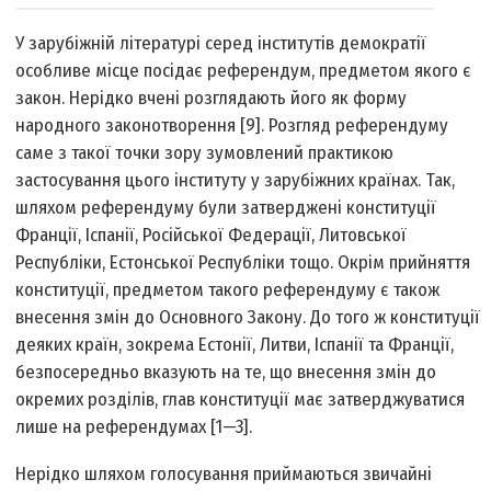
У зарубіжній літературі серед інститутів демократії
особливе місце посідає референдум, предметом якого є
закон. Нерідко вчені розглядають його як форму
народного законотворення [9]. Розгляд референдуму
саме з такої точки зору зумовлений практикою
застосування цього інституту у зарубіжних країнах. Так,
шляхом референдуму були затверджені конституції
Франції, Іспанії, Російської Федерації, Литовської
Республіки, Естонської Республіки тощо. Окрім прийняття
конституції, предметом такого референдуму є також
внесення змін до Основного Закону. До того ж конституції
деяких країн, зокрема Естонії, Литви, Іспанії та Франції,
безпосередньо вказують на те, що внесення змін до
окремих розділів, глав конституції має затверджуватися
лише на референдумах [1—3].
Нерідко шляхом голосування приймаються звичайні