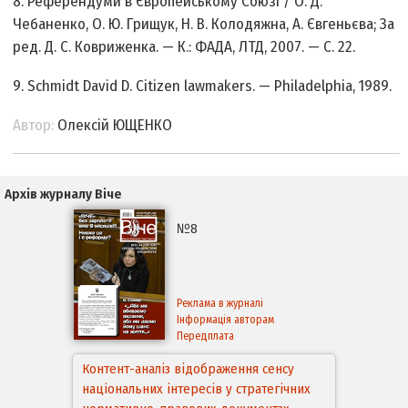
8. Референдуми в Європейському Союзі / О. Д.
Чебаненко, О. Ю. Грищук, Н. В. Колодяжна, А. Євгеньєва; За
ред. Д. С. Ковриженка. — К.: ФАДА, ЛТД, 2007. — С. 22.
9. Schmidt David D. Citizen lawmakers. — Philadelphia, 1989.
Автор:
Олексій ЮЩЕНКО
Архів журналу Віче
№8
Реклама в журналі
Інформація авторам
Передплата
Аспекти правового забезпечення
відновлення дії окремих положень