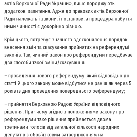
актів Верховної Ради України», лише породжують
додаткові запитання. Адже до правових актів Верховної
Ради належать і закони, і постанови, а процедура набуття
ними чинності є докорінно різною.
Крім цього, потребує значного вдосконалення порядок
внесення змін та скасування прийнятих на референдумі
законів. Так, чинний закон про референдуми передбачає
два способи такої зміни/скасування:
– проведення нового референдуму, який відповідно до
статті 9 цього закону може відбутися не раніш як через 5
років із дня проведення попереднього референдуму;
– прийняття Верховною Радою України відповідного
рішення. При- чому згідно з положеннями закону про
референдуми таке рішення приймається двома
третинами голосів від загальної кількості народних
депутатів з обов’язковим затвердженням на