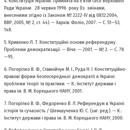
4. Конституція України. Прийнята на п’ятій сесії Верховної
Ради України 28 червня 1996 року (Із змінами,
внесеними згідно із Законом № 2222-ІV від 08.12.2004,
ВВР, 2005, № 2, ст. 44). — Харків: Фоліо, 2007. — С. 51—53,
148.
5. Кривенко Л. Т. Конституційні основи референдуму.
Проблеми демократизації. — Віче. — 2001. — № 2. — С. 78
—95.
6. Погорілко В. Ф., Ставнійчук М. І., Руда Н. І. Конституційно-
правові форми безпосередньої демократії в Україні:
проблеми теорії та практики. — К.: Інститут держави і
права ім. В. М. Корецького НАНУ, 2001.
7. Погорілко В. Ф., Федоренко В. Л. Референдум в Україні:
історія та сучасність / Шемшученко Ю. С. (заг. ред.). — К.:
Інститут держави і права ім. В. М. Корецького НАНУ, 2000.