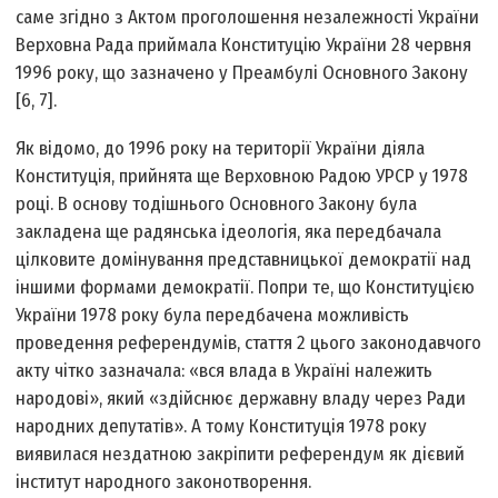
саме згідно з Актом проголошення незалежності України
Верховна Рада приймала Конституцію України 28 червня
1996 року, що зазначено у Преамбулі Основного Закону
[6, 7].
Як відомо, до 1996 року на території України діяла
Конституція, прийнята ще Верховною Радою УРСР у 1978
році. В основу тодішнього Основного Закону була
закладена ще радянська ідеологія, яка передбачала
цілковите домінування представницької демократії над
іншими формами демократії. Попри те, що Конституцією
України 1978 року була передбачена можливість
проведення референдумів, стаття 2 цього законодавчого
акту чітко зазначала: «вся влада в Україні належить
народові», який «здійснює державну владу через Ради
народних депутатів». А тому Конституція 1978 року
виявилася нездатною закріпити референдум як дієвий
інститут народного законотворення.