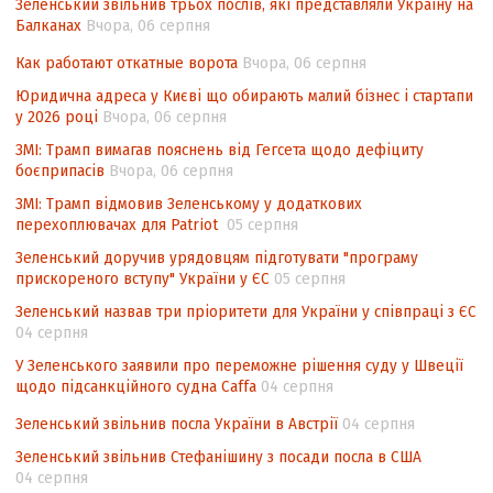
Зеленський звільнив трьох послів, які представляли Україну на
Угоди про торговельні аспекти прав
Балканах
Вчора, 06 серпня
інтелектуальної власності (TRIPS) у
контексті євроінтеграції
Как работают откатные ворота
Вчора, 06 серпня
Аналіз виборчого законодавства щодо
Юридична адреса у Києві що обирають малий бізнес і стартапи
невизначеності механізму повторного
у 2026 році
Вчора, 06 серпня
підрахунку голосів виборців
ЗМІ: Трамп вимагав пояснень від Гегсета щодо дефіциту
боєприпасів
Вчора, 06 серпня
Інформаційна безпека суспільства
ЗМІ: Трамп відмовив Зеленському у додаткових
перехоплювачах для Patriot
05 серпня
Зеленський доручив урядовцям підготувати "програму
прискореного вступу" України у ЄС
05 серпня
Зеленський назвав три пріоритети для України у співпраці з ЄС
04 серпня
У Зеленського заявили про переможне рішення суду у Швеції
щодо підсанкційного судна Caffa
04 серпня
Зеленський звільнив посла України в Австрії
04 серпня
Зеленський звільнив Стефанішину з посади посла в США
04 серпня