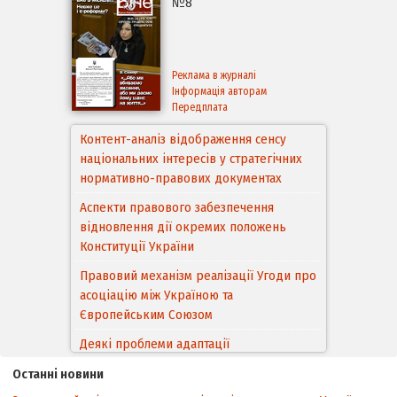
№8
Реклама в журналі
Інформація авторам
Передплата
Контент-аналіз відображення сенсу
національних інтересів у стратегічних
нормативно-правових документах
Аспекти правового забезпечення
відновлення дії окремих положень
Конституції України
Правовий механізм реалізації Угоди про
асоціацію між Україною та
Європейським Cоюзом
Деякі проблеми адаптації
законодавства України щодо зазначення
Останні новини
походження товарів відповідно до