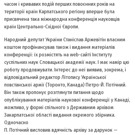
часом і кривавих подій перших повоєнних років на
території країн Карпатського регіону вперше була
присвячена така міжнародна конференція науковців
країн Центрально-Східної Європи.
Народний депутат України Станіслав Аржевітін власним
коштом профінансував також і видання матеріалів
конференції: їх розмістять на web-сайті Інституту
суспільних наук Словацької академії наук. І має намір цю
роботу продовжувати. Інтерес до неї виявив, зокрема, і
відповідальний редактор Літопису Української
повстанської армії (Торонто, Канада) Петро-Й. Потічний.
Він також пропонує розглянути питання щодо
опублікування матеріалів наукової конференції у Канаді,
можливо, у формі спільного з Державним архівом
Закарпатської області видання окремого збірника.
Одночасно
П. Потічний висловив вдячність архіву за дарунок —