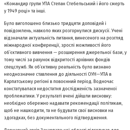
«Командир групи УПА Степан Стебельський і його смерть
у 1949 році» та інші.
Було виголошено близько тридцяти доповідей і
повідомлень, навколо яких розгорнулися дискусії. Учені
відзначали актуальність питання, винесеного на розгляд
міжнародної конференції, зрослі можливості його
об’єктивного вивчення — розширення джерельної бази, у
тому числі за рахунок відкритості архівних фондів
спецслужб. Як об’єктивну реальність було визнано
неоднозначне ставлення до діяльності ОУН—УПА в
Карпатському регіоні в повоєнний період. Водночас
констатувалася недостатня дослідженість зазначеної
проблематики. У результаті вчені дійшли висновку:
необхідно обережно надавати рекомендації політикам,
щоб не нашкодити, та не будувати свої висновки на
здогадках, без документального підтвердження.