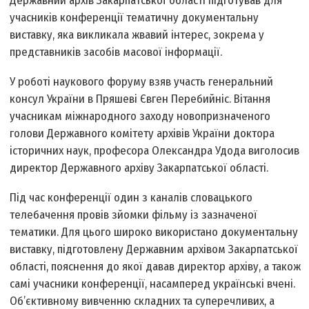
Державний архів Закарпатської області підготував для
учасників конференції тематичну документальну
виставку, яка викликала жвавий інтерес, зокрема у
представників засобів масової інформації.
У роботі наукового форуму взяв участь генеральний
консул України в Пряшеві Євген Перебийніс. Вітання
учасникам міжнародного заходу новопризначеного
голови Державного комітету архівів України доктора
історичних наук, професора Олександра Удода виголосив
директор Державного архіву Закарпатської області.
Під час конференції один з каналів словацького
телебачення провів зйомки фільму із зазначеної
тематики. Для цього широко використано документальну
виставку, підготовлену Державним архівом Закарпатської
області, пояснення до якої давав директор архіву, а також
самі учасники конференції, насамперед українські вчені.
Об’єктивному вивченню складних та суперечливих, а