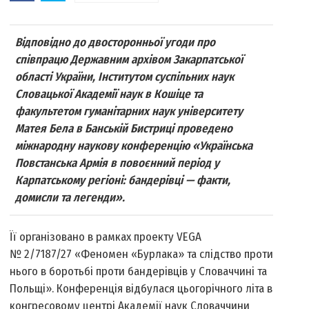
Відповідно до двосторонньої угоди про
співпрацю Державним архівом Закарпатської
області України, Інститутом суспільних наук
Словацької Академії наук в Кошіце та
факультетом гуманітарних наук університету
Матея Бела в Банській Бистриці проведено
міжнародну наукову конференцію «Українська
Повстанська Армія в повоєнний період у
Карпатському регіоні: бандерівці — факти,
домисли та легенди».
Її організовано в рамках проекту VEGA
№ 2/7187/27 «Феномен «Бурлака» та слідство проти
нього в боротьбі проти бандерівців у Словаччині та
Польщі». Конференція відбулася цьогорічного літа в
конгресовому центрі Академії наук Словаччини