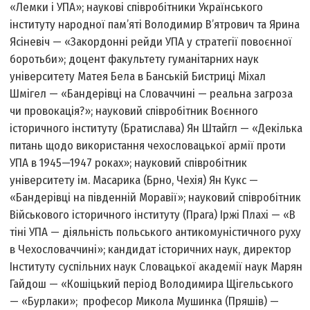
«Лемки і УПА»; наукові співробітники Українського
інституту народної пам’яті Володимир В’ятрович та Ярина
Ясіневіч — «Закордонні рейди УПА у стратегії повоєнної
боротьби»; доцент факультету гуманітарних наук
університету Матея Бела в Банській Бистриці Міхал
Шмігел — «Бандерівці на Словаччині — реальна загроза
чи провокація?»; науковий співробітник Воєнного
історичного інституту (Братислава) Ян Штайгл — «Декілька
питань щодо використання чехословацької армії проти
УПА в 1945—1947 роках»; науковий співробітник
університету ім. Масарика (Брно, Чехія) Ян Кукс —
«Бандерівці на південній Моравії»; науковий співробітник
Військового історичного інституту (Прага) Іржі Плахі — «В
тіні УПА — діяльність польського антикомуністичного руху
в Чехословаччині»; кандидат історичних наук, директор
Інституту суспільних наук Словацької академії наук Марян
Гайдош — «Кошіцький період Володимира Щігельського
— «Бурлаки»; професор Микола Мушинка (Пряшів) —