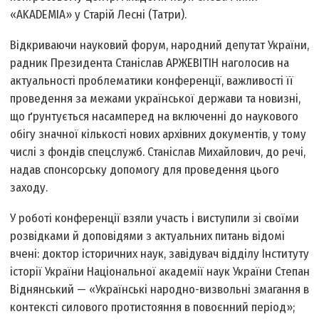
«AKADEMIA» у Старій Лесні (Татри).
Відкриваючи науковий форум, народний депутат України,
радник Президента Станіслав АРЖЕВІТІН наголосив на
актуальності проблематики конференції, важливості її
проведення за межами української держави та новизні,
що ґрунтується насамперед на включенні до наукового
обігу значної кількості нових архівних документів, у тому
числі з фондів спецслужб. Станіслав Михайлович, до речі,
надав спонсорську допомогу для проведення цього
заходу.
У роботі конференції взяли участь і виступили зі своїми
розвідками й доповідями з актуальних питань відомі
вчені: доктор історичних наук, завідувач відділу Інституту
історії України Національної академії наук України Степан
Віднянський — «Українські народно-визвольні змагання в
контексті силового протистояння в повоєнний період»;