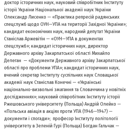
доктор історичних наук, науковий співробітник Інституту
історії України Національної академії наук України
Олександр Лисенко — «Практика репресій радянських
спецслужб щодо ОУН—УПА на території Західної України»;
кандидат економічних наук, народний депутат України
Станіслав Аржевітін — «ОУН—УПА в документах
спецслужб»; кандидат історичних наук, директор
Державного архіву Закарпатської області Михайло
Делеган — «Документи Державного архіву Закарпатської
області про проблеми УПА»; кандидат історичних наук,
вчений секретар Інституту суспільних наук Словацької
академії наук Станіслав Конечні — «Українські
національно-визвольні змагання та Словаччина у новітніх
дослідженнях»; науковий співробітник Інституту історії
Ржешовського університету (Польща) Андрій Олейко —
«Польська авіація в акціях проти УПА (1946—1947) —
документи і спогади»; професор Інституту політології
університету в Зеленій Гурі (Польща) Богдан Гальчак —