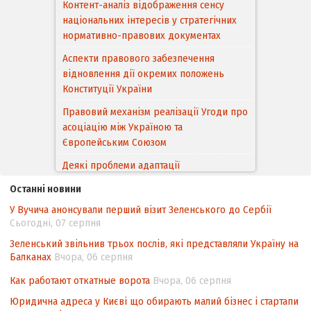
Контент-аналіз відображення сенсу
національних інтересів у стратегічних
нормативно-правових документах
Аспекти правового забезпечення
відновлення дії окремих положень
Конституції України
Правовий механізм реалізації Угоди про
асоціацію між Україною та
Європейським Cоюзом
Деякі проблеми адаптації
законодавства України щодо зазначення
Останні новини
походження товарів відповідно до
У Вучича анонсували перший візит Зеленського до Сербії
Угоди про торговельні аспекти прав
Сьогодні, 07 серпня
інтелектуальної власності (TRIPS) у
контексті євроінтеграції
Зеленський звільнив трьох послів, які представляли Україну на
Балканах
Вчора, 06 серпня
Аналіз виборчого законодавства щодо
невизначеності механізму повторного
Как работают откатные ворота
Вчора, 06 серпня
підрахунку голосів виборців
Юридична адреса у Києві що обирають малий бізнес і стартапи