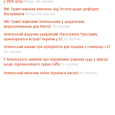
у 2026 році
Вчора, 06 серпня
Інформаційна безпека суспільства
ЗМІ: Трамп вимагав пояснень від Гегсета щодо дефіциту
боєприпасів
Вчора, 06 серпня
ЗМІ: Трамп відмовив Зеленському у додаткових
перехоплювачах для Patriot
05 серпня
Зеленський доручив урядовцям підготувати "програму
прискореного вступу" України у ЄС
05 серпня
Зеленський назвав три пріоритети для України у співпраці з ЄС
04 серпня
У Зеленського заявили про переможне рішення суду у Швеції
щодо підсанкційного судна Caffa
04 серпня
Зеленський звільнив посла України в Австрії
04 серпня