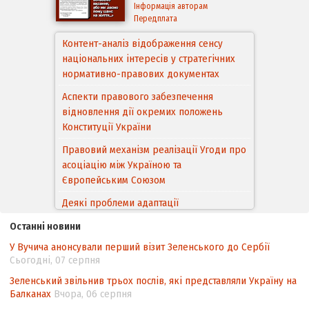
Інформація авторам
Передплата
Контент-аналіз відображення сенсу
національних інтересів у стратегічних
нормативно-правових документах
Аспекти правового забезпечення
відновлення дії окремих положень
Конституції України
Правовий механізм реалізації Угоди про
асоціацію між Україною та
Європейським Cоюзом
Деякі проблеми адаптації
законодавства України щодо зазначення
Останні новини
походження товарів відповідно до
У Вучича анонсували перший візит Зеленського до Сербії
Угоди про торговельні аспекти прав
Сьогодні, 07 серпня
інтелектуальної власності (TRIPS) у
контексті євроінтеграції
Зеленський звільнив трьох послів, які представляли Україну на
Балканах
Вчора, 06 серпня
Аналіз виборчого законодавства щодо