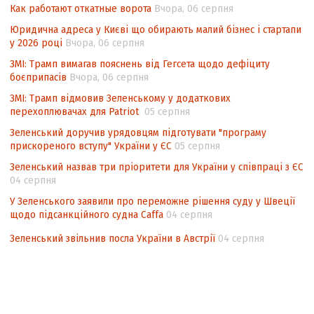
невизначеності механізму повторного
Как работают откатные ворота
Вчора, 06 серпня
підрахунку голосів виборців
Юридична адреса у Києві що обирають малий бізнес і стартапи
у 2026 році
Вчора, 06 серпня
Інформаційна безпека суспільства
ЗМІ: Трамп вимагав пояснень від Гегсета щодо дефіциту
боєприпасів
Вчора, 06 серпня
ЗМІ: Трамп відмовив Зеленському у додаткових
перехоплювачах для Patriot
05 серпня
Зеленський доручив урядовцям підготувати "програму
прискореного вступу" України у ЄС
05 серпня
Зеленський назвав три пріоритети для України у співпраці з ЄС
04 серпня
У Зеленського заявили про переможне рішення суду у Швеції
щодо підсанкційного судна Caffa
04 серпня
Зеленський звільнив посла України в Австрії
04 серпня