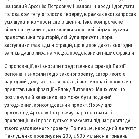
шановний Арсенію Петровичу і шановні народні депутати,
голова комітету оголосив перерву, в рамках якої запросив
усіх шукати компромісне рішення. Таке компромісне
рішення шукали ті, хто залишився в залі, відтак шукали
представники територій, які були присутні, перші
заступники глав адміністрацій, що відповідають сьогодні
за ліквідацію лиха на місцях, представники інших фракцій.
Є пропозиції, які вносили представники фракції Партії
регіонів і вносили їх до законопроекту, автор якого є
народний депутат Пеклушенко, і вносили такі пропозиції
представники фракції «Блоку Литвина». Ми їх уважно
розглянули й вважаємо, що може бути поданий
узгоджений, консолідований проект. Я хочу для
протоколу, Арсенію Петровичу, зараз назвати ті
пропозиції, які пропонується врахувати під час розгляду
такого узгодженого проекту. По-перше, народний депутат
Пеклушенко пропонує не 200, а 500 мільйонів гривень