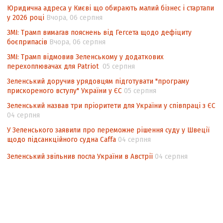
підрахунку голосів виборців
Юридична адреса у Києві що обирають малий бізнес і стартапи
у 2026 році
Вчора, 06 серпня
Інформаційна безпека суспільства
ЗМІ: Трамп вимагав пояснень від Гегсета щодо дефіциту
боєприпасів
Вчора, 06 серпня
ЗМІ: Трамп відмовив Зеленському у додаткових
перехоплювачах для Patriot
05 серпня
Зеленський доручив урядовцям підготувати "програму
прискореного вступу" України у ЄС
05 серпня
Зеленський назвав три пріоритети для України у співпраці з ЄС
04 серпня
У Зеленського заявили про переможне рішення суду у Швеції
щодо підсанкційного судна Caffa
04 серпня
Зеленський звільнив посла України в Австрії
04 серпня