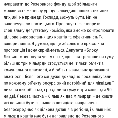
направити до Резервного фонду, щоб збільшити
можливість маневру уряду в ліквідації інших стихійних
лих, які, не приведи, Господи, можуть бути. Ми не
заперечували проти цього. Пропонується створити
спеціальну депутатську комісію, яка зможе контролювати
цільове використання цих коштів та ефективність їх
використання. Я думаю, що це абсолютно правильна
пропозиція і вона сприймається. Депутати «Блоку
Литвина» звернули увагу на те, що запит регіонів на суму
більш як три мільярди стосується не тільки об'єктів
комунальної власності, а й об'єктів загальнодержавної
власності. Після чого ми дуже докладно проаналізували
по кожному об'єкту ресурс, який потрібний для ліквідації
лиха на цих об'єктах, і розділили суму в три мільярди 90
на дві. Левова частка – більш як два мільярди – це кошти,
які повинні бути, за нашою позицією, направлені
безпосередньо як цільова дотація в регіони, і більш ніж
мільярд коштів має бути направлено до Резервного