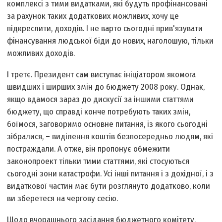
комплексі з тими видатками, які будуть профінансовані
за рахунок таких додаткових можливих, хочу це
підкреслити, доходів. І не варто сьогодні прив'язувати
фінансування людської біди до нових, наголошую, тільки
можливих доходів.
І третє. Президент сам виступає ініціатором якомога
швидших і ширших змін до бюджету 2008 року. Однак,
якщо вдамося зараз до дискусії за іншими статтями
бюджету, що справді конче потребують таких змін,
боїмося, заговоримо основне питання, із якого сьогодні
зібралися, – виділення коштів безпосередньо людям, які
постраждали. А отже, він пропонує обмежити
законопроект тільки тими статтями, які стосуються
сьогодні зони катастрофи. Усі інші питання і з дохідної, і з
видаткової частин має бути розглянуто додатково, коли
ви зберетеся на чергову сесію.
Щодо вчорашнього засідання бюджетного комітету,