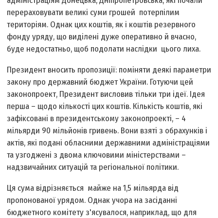
адміністраціям Донецька, Дніпропетровська, які почали
перераховувати великі суми грошей потерпілим
територіям. Однак цих коштів, як і коштів резервного
фонду уряду, що виділені дуже оперативно й вчасно,
буде недостатньо, щоб подолати наслідки цього лиха.
Президент вносить пропозиції: поміняти деякі параметри
закону про державний бюджет України. Готуючи цей
законопроект, Президент висловив тільки три ідеї. Ідея
перша – щодо кількості цих коштів. Кількість коштів, які
зафіксовані в президентському законопроекті, – 4
мільярди 90 мільйонів гривень. Вони взяті з обрахунків і
актів, які подані обласними державними адміністраціями
та узгоджені з двома ключовими міністерствами –
надзвичайних ситуацій та регіональної політики.
Ця сума відрізняється майже на 1,5 мільярда від
пропонованої урядом. Однак учора на засіданні
бюджетного комітету з'ясувалося, наприклад, що для