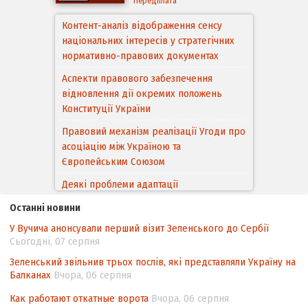
Передплата
Контент-аналіз відображення сенсу
національних інтересів у стратегічних
нормативно-правових документах
Аспекти правового забезпечення
відновлення дії окремих положень
Конституції України
Правовий механізм реалізації Угоди про
асоціацію між Україною та
Європейським Cоюзом
Деякі проблеми адаптації
законодавства України щодо зазначення
Останні новини
походження товарів відповідно до
У Вучича анонсували перший візит Зеленського до Сербії
Угоди про торговельні аспекти прав
Сьогодні, 07 серпня
інтелектуальної власності (TRIPS) у
контексті євроінтеграції
Зеленський звільнив трьох послів, які представляли Україну на
Балканах
Вчора, 06 серпня
Аналіз виборчого законодавства щодо
невизначеності механізму повторного
Как работают откатные ворота
Вчора, 06 серпня