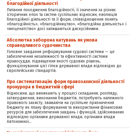
благодійної діяльності
Питання походження благодійності, її значення за різних
історичних епох та систем суспільних відносин, еволюція
благодійної діяльності та її форм, співвідношення понять
«благодійність», «благодійництво», «благодійна діяльність» і
«меценатство» досі залишаються дискусійними.
Абсолютна заборона катувань як умова
справедливого судочинства
Головне завдання реформування судової системи — це
забезпечення незалежності та ефективності системи
правосуддя, підвищення якості судових рішень,
функціонування цієї гілки державної влади відповідно до
європейських стандартів.
Про систематизацію форм правозахисної діяльності
прокурора в бюджетній сфері
Відносини, що виникають у процесі складання, розгляду,
затвердження, виконання бюджетів, потребують належного
правового захисту, зважаючи на суспільне призначення
бюджету як плану формування та використання фінансових
ресурсів для забезпечення завдань і функцій, здійснюваних
відповідно органами державної влади, органами влади
Автономної…