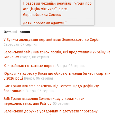
Правовий механізм реалізації Угоди про
асоціацію між Україною та
Європейським Cоюзом
Деякі проблеми адаптації
законодавства України щодо зазначення
Останні новини
походження товарів відповідно до
У Вучича анонсували перший візит Зеленського до Сербії
Угоди про торговельні аспекти прав
Сьогодні, 07 серпня
інтелектуальної власності (TRIPS) у
контексті євроінтеграції
Зеленський звільнив трьох послів, які представляли Україну на
Балканах
Вчора, 06 серпня
Аналіз виборчого законодавства щодо
невизначеності механізму повторного
Как работают откатные ворота
Вчора, 06 серпня
підрахунку голосів виборців
Юридична адреса у Києві що обирають малий бізнес і стартапи
у 2026 році
Вчора, 06 серпня
Інформаційна безпека суспільства
ЗМІ: Трамп вимагав пояснень від Гегсета щодо дефіциту
боєприпасів
Вчора, 06 серпня
ЗМІ: Трамп відмовив Зеленському у додаткових
перехоплювачах для Patriot
05 серпня
Зеленський доручив урядовцям підготувати "програму