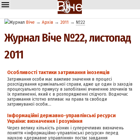
Віче
→
Архів
→
2011
→
№22
Журнал Віче №22, листопад
2011
Особливості тактики затримання іноземців
Затримання особи має важливе значення в процесі
розслідування кримінальної справи, адже це один із заходів
процесуального примусу в запобіганні вчиненню злочинів та
їх припиненні, який є в розпорядженні слідчого. Водночас
затримання істотно впливає на права та свободи
затримуваної особи.…
Інформаційні державно-управлінські ресурси
України: визначення і розуміння
Через велику кількість різних і суперечливих визначень
поняття «інформаційно-управлінські ресурси» перед
наукою «державне управління» постає завдання