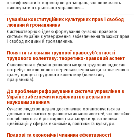
класифікувати їх відповідно до завдань, які вони мають
виконувати в організації управління.…
Гуманізм конституційних культурних прав і свобод
людини й громадянина
Системотворчою ідеєю формування сучасної правової
системи України є утвердження, забезпечення та захист прав
і свобод людини й громадянина.
Поняття та ознаки трудової правосуб’єктності
трудового колективу: теоретико-правовий аспект
Становлення в Україні ринкової моделі трудових відносин
потребує якісно нового переосмислення місця та значення в
цьому процесі трудового колективу (колективу
працівників).
До проблеми реформування системи управління в
Україні: забезпечити керівництво державою
науковим знанням
Сучасне людство дедалі досконаліше організовується за
допомогою власних управлінських можливостей, які постійно
поглиблюються й розширюються завдяки досягненням
цивілізації у сферах економіки, політики та культури.
Правові та економічні чинники ефективності