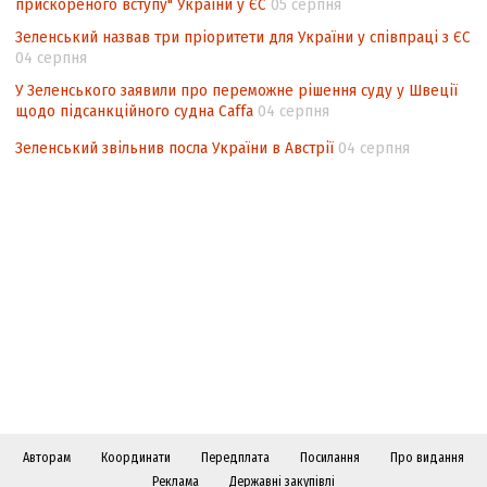
прискореного вступу" України у ЄС
05 серпня
Зеленський назвав три пріоритети для України у співпраці з ЄС
04 серпня
У Зеленського заявили про переможне рішення суду у Швеції
щодо підсанкційного судна Caffa
04 серпня
Зеленський звільнив посла України в Австрії
04 серпня
Авторам
Координати
Передплата
Посилання
Про видання
Реклама
Державні закупівлі