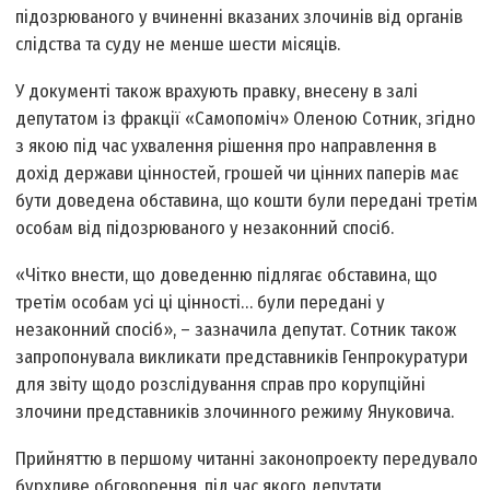
підозрюваного у вчиненні вказаних злочинів від органів
слідства та суду не менше шести місяців.
У документі також врахують правку, внесену в залі
депутатом із фракції «Самопоміч» Оленою Сотник, згідно
з якою під час ухвалення рішення про направлення в
дохід держави цінностей, грошей чи цінних паперів має
бути доведена обставина, що кошти були передані третім
особам від підозрюваного у незаконний спосіб.
«Чітко внести, що доведенню підлягає обставина, що
третім особам усі ці цінності… були передані у
незаконний спосіб», – зазначила депутат. Сотник також
запропонувала викликати представників Генпрокуратури
для звіту щодо розслідування справ про корупційні
злочини представників злочинного режиму Януковича.
Прийняттю в першому читанні законопроекту передувало
бурхливе обговорення, під час якого депутати