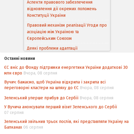
Аспекти правового забезпечення
відновлення дії окремих положень
Конституції України
Правовий механізм реалізації Угоди про
асоціацію між Україною та
Європейським Cоюзом
Деякі проблеми адаптації
законодавства України щодо зазначення
Останні новини
походження товарів відповідно до
ЄС вніс до Фонду підтримки енергетики України додаткові 30
Угоди про торговельні аспекти прав
млн євро
Вчора, 08 серпня
інтелектуальної власності (TRIPS) у
контексті євроінтеграції
Вучич: бажаємо, щоб Україна відкрила і закрила всі
переговорні кластери на шляху до ЄС
Вчора, 08 серпня
Аналіз виборчого законодавства щодо
невизначеності механізму повторного
Зеленський уперше прибув до Сербії
Вчора, 08 серпня
підрахунку голосів виборців
У Вучича анонсували перший візит Зеленського до Сербії
07 серпня
Інформаційна безпека суспільства
Зеленський звільнив трьох послів, які представляли Україну на
Балканах
06 серпня