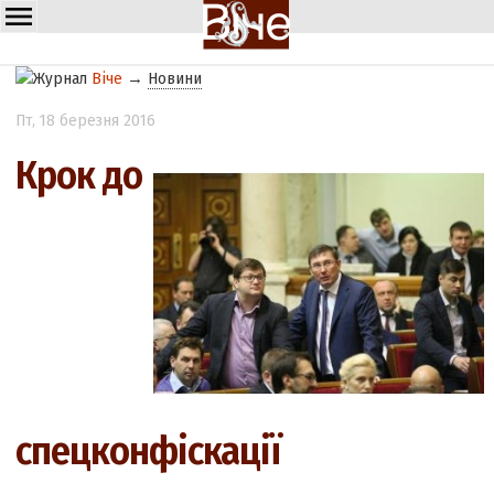
Віче
→
Новини
Пт
, 18 березня 2016
Крок до
спецконфіскації