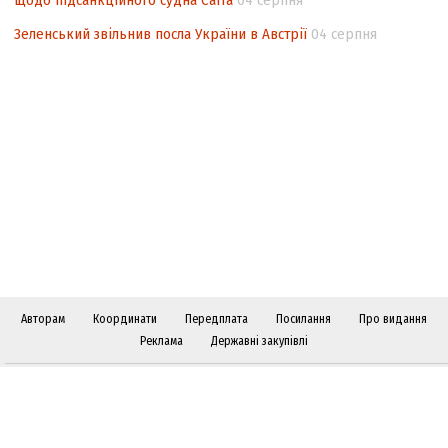
щодо підсанкційного судна Caffa
04 серпня
Зеленський звільнив посла України в Австрії
04 серпня
Авторам
Координати
Передплата
Посилання
Про видання
Реклама
Державні закупівлі
Слідкуйте за "Віче" у соціальних мережах