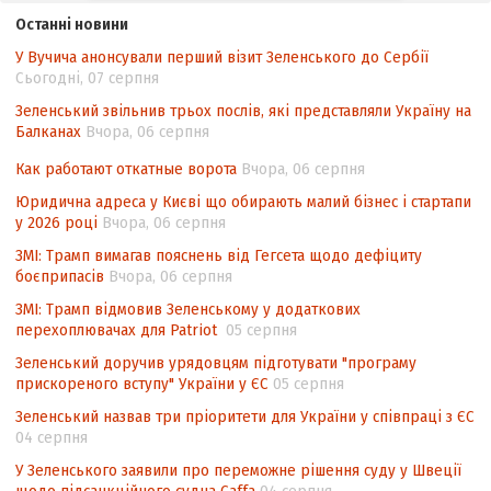
законодавства України щодо зазначення
Останні новини
походження товарів відповідно до
У Вучича анонсували перший візит Зеленського до Сербії
Угоди про торговельні аспекти прав
Сьогодні, 07 серпня
інтелектуальної власності (TRIPS) у
контексті євроінтеграції
Зеленський звільнив трьох послів, які представляли Україну на
Балканах
Вчора, 06 серпня
Аналіз виборчого законодавства щодо
невизначеності механізму повторного
Как работают откатные ворота
Вчора, 06 серпня
підрахунку голосів виборців
Юридична адреса у Києві що обирають малий бізнес і стартапи
у 2026 році
Вчора, 06 серпня
Інформаційна безпека суспільства
ЗМІ: Трамп вимагав пояснень від Гегсета щодо дефіциту
боєприпасів
Вчора, 06 серпня
ЗМІ: Трамп відмовив Зеленському у додаткових
перехоплювачах для Patriot
05 серпня
Зеленський доручив урядовцям підготувати "програму
прискореного вступу" України у ЄС
05 серпня
Зеленський назвав три пріоритети для України у співпраці з ЄС
04 серпня
У Зеленського заявили про переможне рішення суду у Швеції