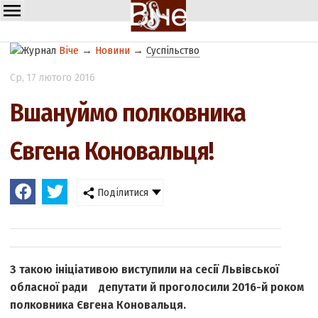
Віче
→
Новини
→
Суспільство
Ср
, 17 лютого 2016
Вшануймо полковника
Євгена Коновальця!
Поділитися
З такою ініціативою виступили на сесії Львівської
обласної ради депутати й проголосили 2016-й роком
полковника Євгена Коновальця.