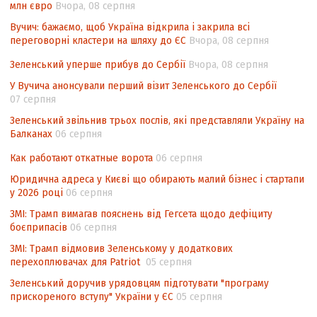
млн євро
Вчора, 08 серпня
інтелектуальної власності (TRIPS) у
контексті євроінтеграції
Вучич: бажаємо, щоб Україна відкрила і закрила всі
переговорні кластери на шляху до ЄС
Вчора, 08 серпня
Аналіз виборчого законодавства щодо
невизначеності механізму повторного
Зеленський уперше прибув до Сербії
Вчора, 08 серпня
підрахунку голосів виборців
У Вучича анонсували перший візит Зеленського до Сербії
07 серпня
Інформаційна безпека суспільства
Зеленський звільнив трьох послів, які представляли Україну на
Балканах
06 серпня
Как работают откатные ворота
06 серпня
Юридична адреса у Києві що обирають малий бізнес і стартапи
у 2026 році
06 серпня
ЗМІ: Трамп вимагав пояснень від Гегсета щодо дефіциту
боєприпасів
06 серпня
ЗМІ: Трамп відмовив Зеленському у додаткових
перехоплювачах для Patriot
05 серпня
Зеленський доручив урядовцям підготувати "програму
прискореного вступу" України у ЄС
05 серпня