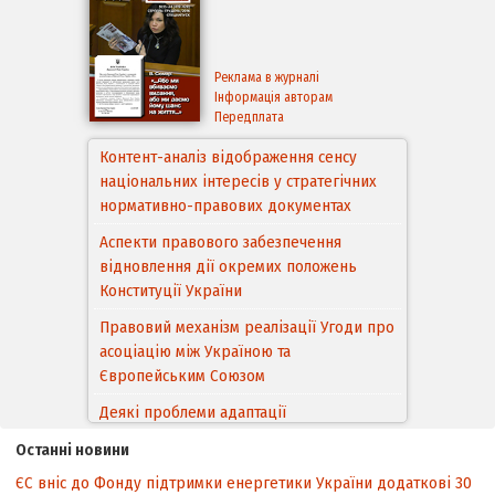
Реклама в журналі
Інформація авторам
Передплата
Контент-аналіз відображення сенсу
національних інтересів у стратегічних
нормативно-правових документах
Аспекти правового забезпечення
відновлення дії окремих положень
Конституції України
Правовий механізм реалізації Угоди про
асоціацію між Україною та
Європейським Cоюзом
Деякі проблеми адаптації
законодавства України щодо зазначення
Останні новини
походження товарів відповідно до
ЄС вніс до Фонду підтримки енергетики України додаткові 30
Угоди про торговельні аспекти прав