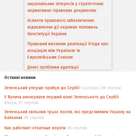
національних інтересів у стратегічних
нормативно-правових документах
Аспекти правового забезпечення
відновлення дії окремих положень
Конституції України
Правовий механізм реалізації Угоди про
асоціацію між Україною та
Європейським Cоюзом
Деякі проблеми адаптації
законодавства України щодо зазначення
Останні новини
походження товарів відповідно до
Угоди про торговельні аспекти прав
Зеленський уперше прибув до Сербії
Сьогодні, 08 серпня
інтелектуальної власності (TRIPS) у
У Вучича анонсували перший візит Зеленського до Сербії
контексті євроінтеграції
Вчора, 07 серпня
Аналіз виборчого законодавства щодо
Зеленський звільнив трьох послів, які представляли Україну на
невизначеності механізму повторного
Балканах
06 серпня
підрахунку голосів виборців
Как работают откатные ворота
06 серпня
Інформаційна безпека суспільства