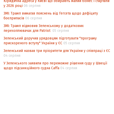
Юридична адреса у Києві що обирають малий бізнес і стартапи
у 2026 році
06 серпня
ЗМІ: Трамп вимагав пояснень від Гегсета щодо дефіциту
боєприпасів
06 серпня
ЗМІ: Трамп відмовив Зеленському у додаткових
перехоплювачах для Patriot
05 серпня
Зеленський доручив урядовцям підготувати "програму
прискореного вступу" України у ЄС
05 серпня
Зеленський назвав три пріоритети для України у співпраці з ЄС
04 серпня
У Зеленського заявили про переможне рішення суду у Швеції
щодо підсанкційного судна Caffa
04 серпня