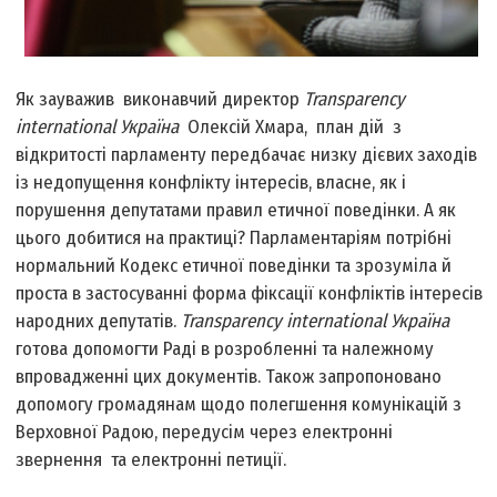
Як зауважив виконавчий директор
Transparency
international Україна
Олексій Хмара, план дій з
відкритості парламенту передбачає низку дієвих заходів
із недопущення конфлікту інтересів, власне, як і
порушення депутатами правил етичної поведінки. А як
цього добитися на практиці? Парламентаріям потрібні
нормальний Кодекс етичної поведінки та зрозуміла й
проста в застосуванні форма фіксації конфліктів інтересів
народних депутатів.
Transparency international Україна
готова допомогти Раді в розробленні та належному
впровадженні цих документів. Також запропоновано
допомогу громадянам щодо полегшення комунікацій з
Верховної Радою, передусім через електронні
звернення та електронні петиції.