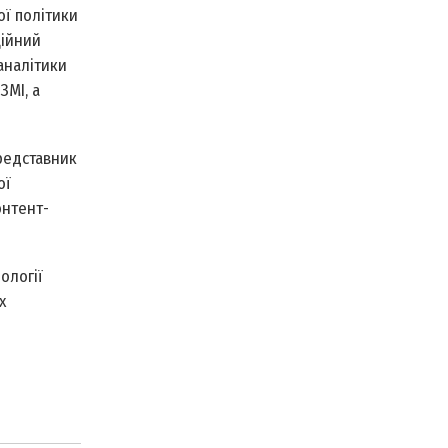
ї політики
ційний
аналітики
ЗМІ, а
редставник
ої
онтент-
ології
х