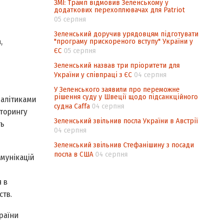
ЗМІ: Трамп відмовив Зеленському у
додаткових перехоплювачах для Patriot
05 серпня
Зеленський доручив урядовцям підготувати
,
"програму прискореного вступу" України у
ЄС
05 серпня
Зеленський назвав три пріоритети для
України у співпраці з ЄС
04 серпня
У Зеленського заявили про переможне
рішення суду у Швеції щодо підсанкційного
налітиками
судна Caffa
04 серпня
іторингу
Зеленський звільнив посла України в Австрії
ть
04 серпня
Зеленський звільнив Стефанішину з посади
посла в США
04 серпня
омунікацій
 в
ств.
раїни