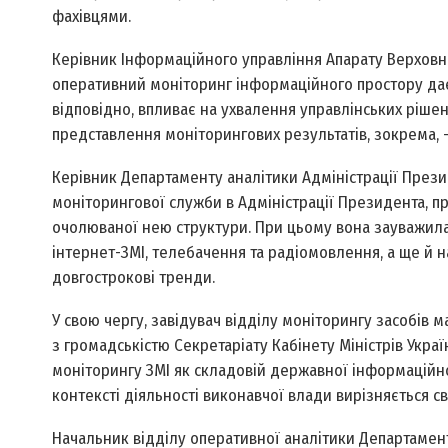
фахівцями.
Керівник Інформаційного управління Апарату Верховно
оперативний моніторинг інформаційного простору дає зм
відповідно, впливає на ухвалення управлінських ріше
представлення моніторингових результатів, зокрема, –
Керівник Департаменту аналітики Адміністрації Прези
моніторингової служби в Адміністрації Президента, п
очолюваної нею структури. При цьому вона зауважила
інтернет-ЗМІ, телебачення та радіомовлення, а ще й н
довгострокові тренди.
У свою чергу, завідувач відділу моніторингу засобів 
з громадськістю Секретаріату Кабінету Міністрів Ук
моніторингу ЗМІ як складовій державної інформаційно
контексті діяльності виконавчої влади вирізняється 
Начальник відділу оперативної аналітики Департамент