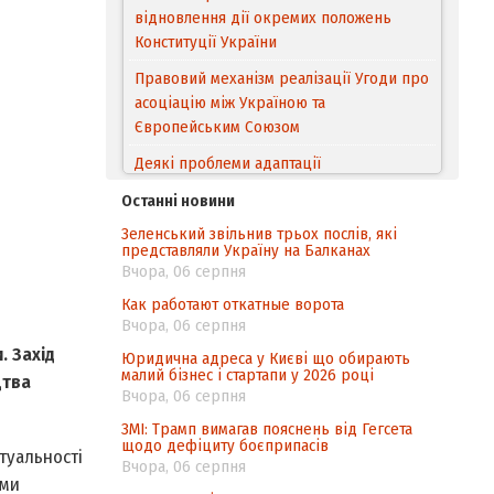
відновлення дії окремих положень
Конституції України
Правовий механізм реалізації Угоди про
асоціацію між Україною та
Європейським Cоюзом
Деякі проблеми адаптації
законодавства України щодо зазначення
Останні новини
походження товарів відповідно до
Зеленський звільнив трьох послів, які
Угоди про торговельні аспекти прав
представляли Україну на Балканах
інтелектуальної власності (TRIPS) у
Вчора, 06 серпня
контексті євроінтеграції
Как работают откатные ворота
Аналіз виборчого законодавства щодо
Вчора, 06 серпня
невизначеності механізму повторного
и.
Захід
Юридична адреса у Києві що обирають
підрахунку голосів виборців
малий бізнес і стартапи у 2026 році
цтва
Вчора, 06 серпня
Інформаційна безпека суспільства
ЗМІ: Трамп вимагав пояснень від Гегсета
щодо дефіциту боєприпасів
туальності
Вчора, 06 серпня
ими