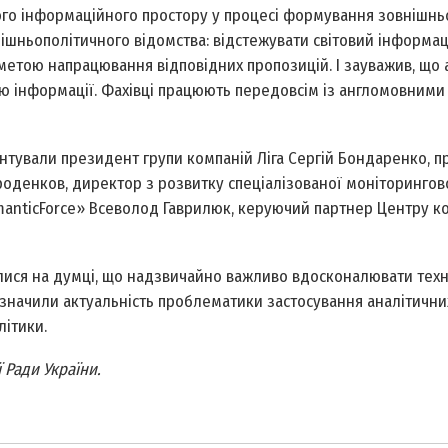
ого інформаційного простору у процесі формування зовнішньо
ішньополітичного відомства: відстежувати світовий інформа
з метою напрацювання відповідних пропозицій. І зауважив, що 
 інформації. Фахівці працюють передовсім із англомовними 
ентували президент групи компаній Ліга Сергій Бондаренко, п
роденков, директор з розвитку спеціалізованої моніторингов
manticForce» Всеволод Гаврилюк, керуючий партнер Центру к
лися на думці, що надзвичайно важливо вдосконалювати техн
дзначили актуальність проблематики застосування аналітични
ітики.
Ради України.