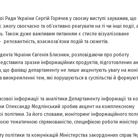
ї Ради України Сергій Горячев у своєму виступі зауважив, що
огу своєчасно та об’єктивно реагувати на ті чи інші події, а
нь. Також дуже важливим питанням є стисле візуалізоване
 релєвантність, взаємозв’язки подій та сюжетів.
дента України Євгенія Близнюк, розповідаючи про роботу
редставила зразки інформаційних продуктів, підготовлених а
, що фахівці департаменту не лише акцентують увагу на мон
а виокремленні тем, які порушуються в суспільстві й формую
масової інформації та аналітики Департаменту інформації та к
раїни Олександр Модлінський зробив акцент на комплексному
ї політики. За його словами, моніторинг інформаційного поля
своєю тематичною спрямованістю, специфікою роботи міністер
у політики та комунікацій Міністерства закордонних справ Ук