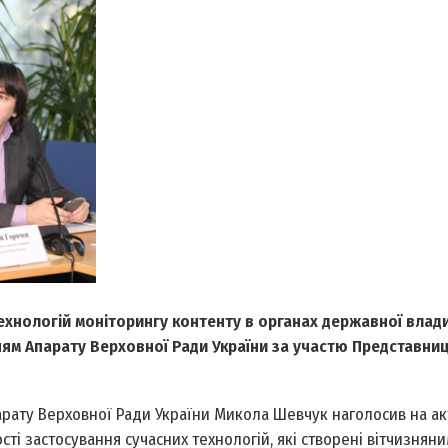
ехнологій моніторингу контенту в органах державної влад
ям Апарату Верховної Ради України за участю Представни
арату Верховної Ради України Микола Шевчук наголосив на ак
сті застосування сучасних технологій, які створені вітчизнян