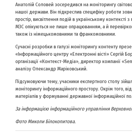
Анатолій Соловей зосередився на моніторингу світов
нашої держави. Він підкреслив специфіку роботи зовн
простір, висвітлення подій в українському контексті 
МЗС опікуються не лише опрацюванням, а й перевіркою
також із німецькомовними та франкомовними.
Сучасні розробки в галузі моніторингу контенту през
«Інформаційного центру «Електронні вісті» Сергій Бо
організації «Контекст-Медіа», директор компанії «Se
аналізу Олександр Маріковський.
Підсумовуючи тему, учасники експертного столу зійш
моніторингу інформаційного простору. Окрім того, ві
матеріалів у формуванні державної інформаційної пол
За інформацією інформаційного управління Верховної 
Фото Миколи Білокопитова.