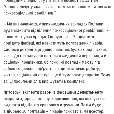
провідний спеціаліст у Литві, а й експерт ВООЗ. Пан
Марцінкевічус узагалі вважається засновником литовської
психосоціальної реабілітації.
–
Ми визначимося, у яких медичних закладах Полтави
буде відкрито відділення психосоціальної реабілітації,
–
прокоментував Арвідас Скорупскас.
–
За два тижня
приїдуть фахівці, які навчатимуть полтавських лікарів.
Система реабілітації дещо інша, ніж була за радянських
часів. До неї залучені не тільки медичний персонал, а й
соціальні працівники, бо психічні розлади мають під
собою соціальне підґрунтя: людина втрачає роботу,
житло, соціальний статус
–
це й зумовлює депресію. Тому
всі ці проблеми слід вирішувати в комплексі.
Литовські експерти разом із фахівцями департаменту
охорони здоров'я оглянуть приміщення, які планується
виділити під Центр кризового втручання. Потім буде
відібрано 30 полтавців
–
лікарів-психіатрів, медсестер,