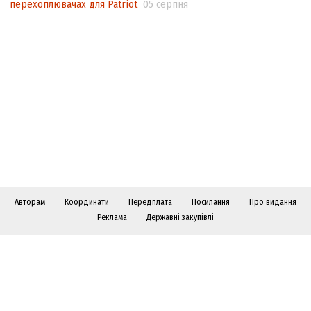
перехоплювачах для Patriot
05 серпня
Авторам
Координати
Передплата
Посилання
Про видання
Реклама
Державні закупівлі
Слідкуйте за "Віче" у соціальних мережах