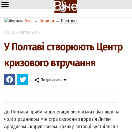
Віче
→
Новини
→
Політика
Ср
, 28 жовтня 2015
У Полтаві створюють Центр
кризового втручання
Поділитися
До Полтави прибула делегація литовських фахівців на
чолі з радником міністра охорони здоров’я Литви
Арвідасом Скорупскасом. Зранку литовці зустрілися з