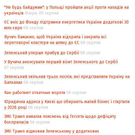
походження товарів відповідно до
"Не будь байдужим": у Польщі пройшли акції проти нападів на
Угоди про торговельні аспекти прав
українців
Вчора, 09 серпня
інтелектуальної власності (TRIPS) у
контексті євроінтеграції
ЄС вніс до Фонду підтримки енергетики України додаткові 30
млн євро
08 серпня
Аналіз виборчого законодавства щодо
Вучич: бажаємо, щоб Україна відкрила і закрила всі
невизначеності механізму повторного
переговорні кластери на шляху до ЄС
08 серпня
підрахунку голосів виборців
Зеленський уперше прибув до Сербії
08 серпня
Інформаційна безпека суспільства
У Вучича анонсували перший візит Зеленського до Сербії
07 серпня
Зеленський звільнив трьох послів, які представляли Україну на
Балканах
06 серпня
Как работают откатные ворота
06 серпня
Юридична адреса у Києві що обирають малий бізнес і стартапи
у 2026 році
06 серпня
ЗМІ: Трамп вимагав пояснень від Гегсета щодо дефіциту
боєприпасів
06 серпня
ЗМІ: Трамп відмовив Зеленському у додаткових