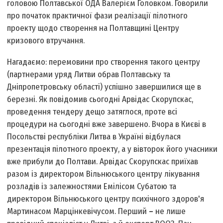
головою Полтавської ОДА Валерієм Головком. Говорили
про початок практичної фази реалізації пілотного
проекту щодо створення на Полтавщині Центру
кризового втручання.
Нагадаємо: перемовини про створення такого центру
(партнерами уряд Литви обрав Полтавську та
Дніпропетровську області) успішно завершилися ще в
березні. Як повідомив сьогодні Арвідас Скорупскас,
проведення тендеру дещо затяглося, проте всі
процедури на сьогодні вже завершено. Вчора в Києві в
Посольстві республіки Литва в Україні відбулася
презентація пілотного проекту, а у вівторок його учасники
вже прибули до Полтави. Арвідас Скорупскас приїхав
разом із директором Вільнюського центру лікування
розладів із залежностями Емілісом Субатою та
директором Вільнюського центру психічного здоров'я
Мартинасом Марцінкевічусом. Перший
–
не лише