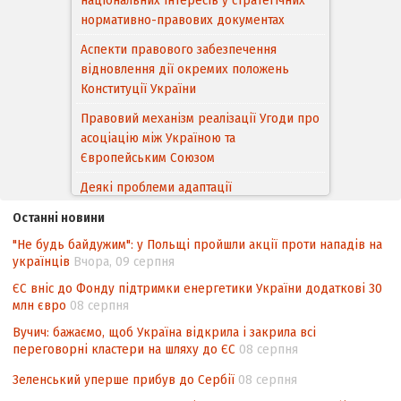
національних інтересів у стратегічних
нормативно-правових документах
Аспекти правового забезпечення
відновлення дії окремих положень
Конституції України
Правовий механізм реалізації Угоди про
асоціацію між Україною та
Європейським Cоюзом
Деякі проблеми адаптації
законодавства України щодо зазначення
Останні новини
походження товарів відповідно до
"Не будь байдужим": у Польщі пройшли акції проти нападів на
Угоди про торговельні аспекти прав
українців
Вчора, 09 серпня
інтелектуальної власності (TRIPS) у
контексті євроінтеграції
ЄС вніс до Фонду підтримки енергетики України додаткові 30
млн євро
08 серпня
Аналіз виборчого законодавства щодо
Вучич: бажаємо, щоб Україна відкрила і закрила всі
невизначеності механізму повторного
переговорні кластери на шляху до ЄС
08 серпня
підрахунку голосів виборців
Зеленський уперше прибув до Сербії
08 серпня
Інформаційна безпека суспільства