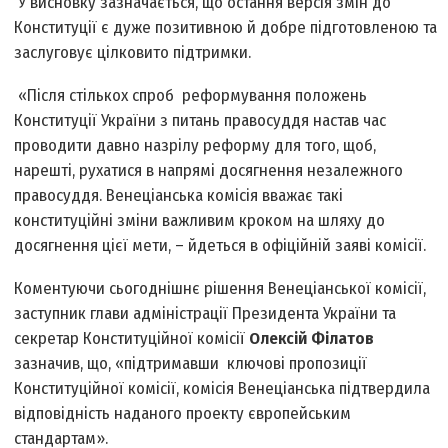
У висновку зазначається, що остання версія змін до
Конституції є дуже позитивною й добре підготовленою та
заслуговує цілковито підтримки.
«Після стількох спроб реформування положень
Конституції України з питань правосуддя настав час
проводити давно назрілу реформу для того, щоб,
нарешті, рухатися в напрямі досягнення незалежного
правосуддя. Венеціанська комісія вважає такі
конституційні зміни важливим кроком на шляху до
досягнення цієї мети, – йдеться в офіційній заяві комісії.
Коментуючи сьогоднішнє рішення Венеціанської комісії,
заступник глави адміністрації Президента України та
секретар Конституційної комісії
Олексій Філатов
зазначив, що, «підтримавши ключові пропозиції
Конституційної комісії, комісія Венеціанська підтвердила
відповідність наданого проекту європейським
стандартам».